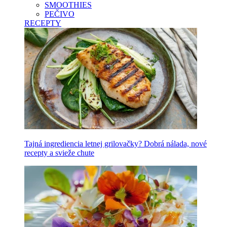
SMOOTHIES
PEČIVO
RECEPTY
Tajná ingrediencia letnej grilovačky? Dobrá nálada, nové
recepty a svieže chute