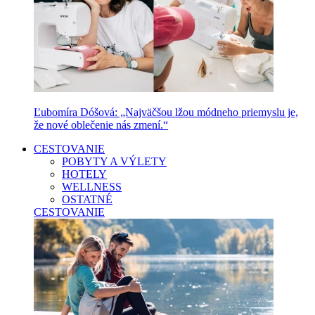
Ľubomíra Dóšová: „Najväčšou lžou módneho priemyslu je,
že nové oblečenie nás zmení.“
CESTOVANIE
POBYTY A VÝLETY
HOTELY
WELLNESS
OSTATNÉ
CESTOVANIE