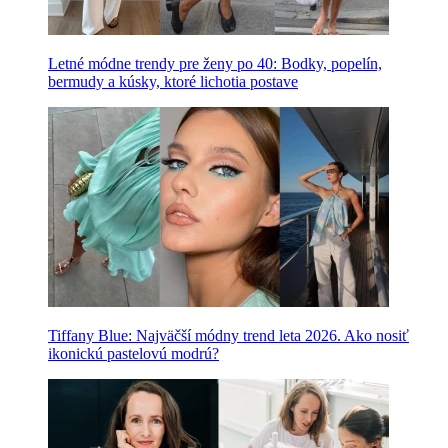
Letné módne trendy pre ženy po 40: Bodky, popelín,
bermudy a kúsky, ktoré lichotia postave
Tiffany Blue: Najväčší módny trend leta 2026. Ako nosiť
ikonickú pastelovú modrú?