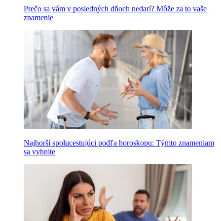
Prečo sa vám v posledných dňoch nedarí? Môže za to vaše
znamenie
Najhorší spolucestujúci podľa horoskopu: Týmto znameniam
sa vyhnite