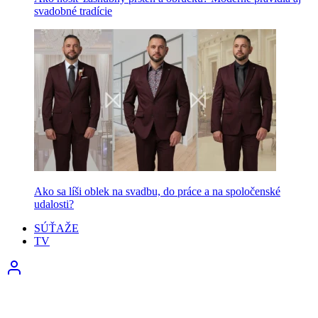
svadobné tradície
Ako sa líši oblek na svadbu, do práce a na spoločenské
udalosti?
SÚŤAŽE
TV