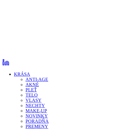
KRÁSA
ANTI-AGE
AKNÉ
PLEŤ
TELO
VLASY
NECHTY
MAKE-UP
NOVINKY
PORADŇA
PREMENY