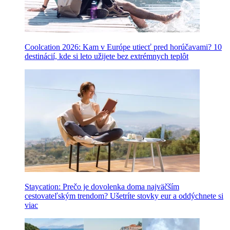
Coolcation 2026: Kam v Európe utiecť pred horúčavami? 10
destinácií, kde si leto užijete bez extrémnych teplôt
Staycation: Prečo je dovolenka doma najväčším
cestovateľským trendom? Ušetríte stovky eur a oddýchnete si
viac