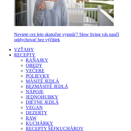
Neviete cez leto skutočne vypnúť? Slow living vás naučí
oddychovať bez výčitiek
VZŤAHY
RECEPTY
RAŇAJKY
OBEDY
VEČERE
POLIEVKY
MÄSITÉ JEDLÁ
BEZMÄSITÉ JEDLÁ
NÁPOJE
JEDNOHUBKY
DIÉTNE JEDLÁ
VEGAN
DEZERTY
RAW
KUCHÁRKY
RECEPTY ŠÉFKUCHÁROV