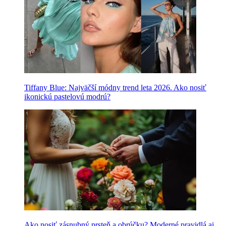
Tiffany Blue: Najväčší módny trend leta 2026. Ako nosiť
ikonickú pastelovú modrú?
Ako nosiť zásnubný prsteň a obrúčku? Moderné pravidlá aj