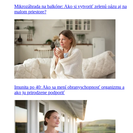
Mikrozáhrada na balkóne: Ako si vytvoriť zelenú oázu aj na
malom priestore?
Imunita po 40: Ako sa mení obranyschopnosť organizmu a
ako ju prirodzene podporiť