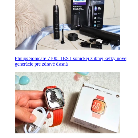
Philips Sonicare 7100: TEST sonickej zubnej kefky novej
generácie pre zdravé ďasná