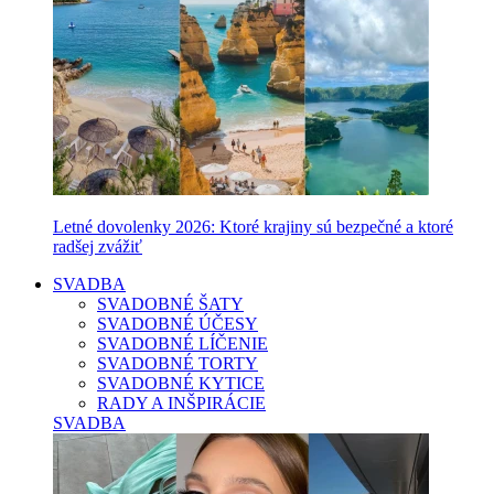
Letné dovolenky 2026: Ktoré krajiny sú bezpečné a ktoré
radšej zvážiť
SVADBA
SVADOBNÉ ŠATY
SVADOBNÉ ÚČESY
SVADOBNÉ LÍČENIE
SVADOBNÉ TORTY
SVADOBNÉ KYTICE
RADY A INŠPIRÁCIE
SVADBA