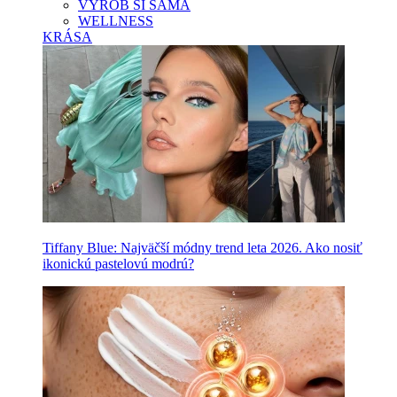
VYROB SI SAMA
WELLNESS
KRÁSA
Tiffany Blue: Najväčší módny trend leta 2026. Ako nosiť
ikonickú pastelovú modrú?