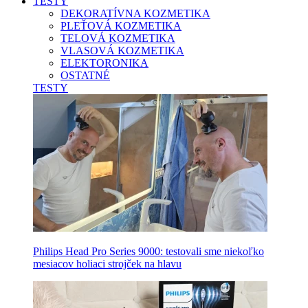
TESTY
DEKORATÍVNA KOZMETIKA
PLEŤOVÁ KOZMETIKA
TELOVÁ KOZMETIKA
VLASOVÁ KOZMETIKA
ELEKTORONIKA
OSTATNÉ
TESTY
Philips Head Pro Series 9000: testovali sme niekoľko
mesiacov holiaci strojček na hlavu