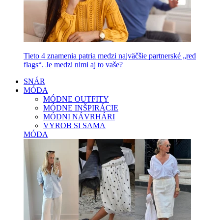
Tieto 4 znamenia patria medzi najväčšie partnerské „red
flags“. Je medzi nimi aj to vaše?
SNÁR
MÓDA
MÓDNE OUTFITY
MÓDNE INŠPIRÁCIE
MÓDNI NÁVRHÁRI
VYROB SI SAMA
MÓDA