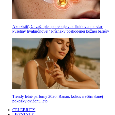
Ako zistiť, že vaša pleť potrebuje viac lipidov a nie viac
kyseliny hyalurónovej? Príznaky poškodenej kožnej bariéry
Trendy letné parfumy 2026: Banán, kokos a vôňa slanej
pokožky ovládnu leto
CELEBRITY
LIFESTYLE