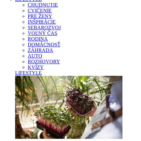
CHUDNUTIE
CVIČENIE
PRE ŽENY
INŠPIRÁCIE
SEBAROZVOJ
VOĽNÝ ČAS
RODINA
DOMÁCNOSŤ
ZÁHRADA
AUTO
ROZHOVORY
KVÍZY
LIFESTYLE