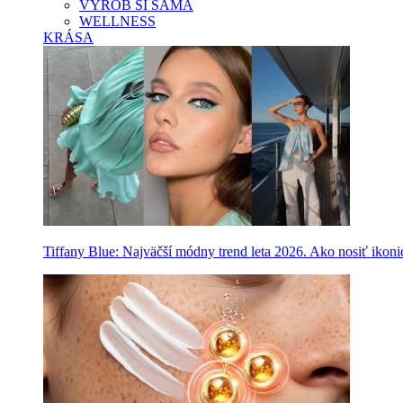
VYROB SI SAMA
WELLNESS
KRÁSA
Tiffany Blue: Najväčší módny trend leta 2026. Ako nosiť ikon