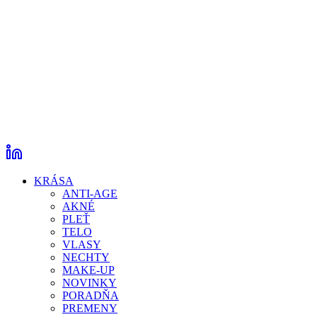
KRÁSA
ANTI-AGE
AKNÉ
PLEŤ
TELO
VLASY
NECHTY
MAKE-UP
NOVINKY
PORADŇA
PREMENY