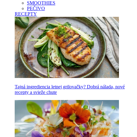
SMOOTHIES
PEČIVO
RECEPTY
Tajná ingrediencia letnej grilovačky? Dobrá nálada, nové
recepty a svieže chute