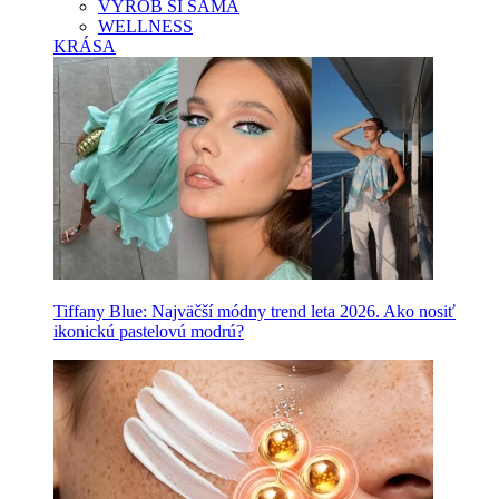
VYROB SI SAMA
WELLNESS
KRÁSA
Tiffany Blue: Najväčší módny trend leta 2026. Ako nosiť
ikonickú pastelovú modrú?