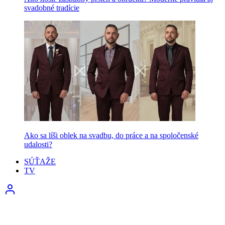
svadobné tradície
Ako sa líši oblek na svadbu, do práce a na spoločenské
udalosti?
SÚŤAŽE
TV