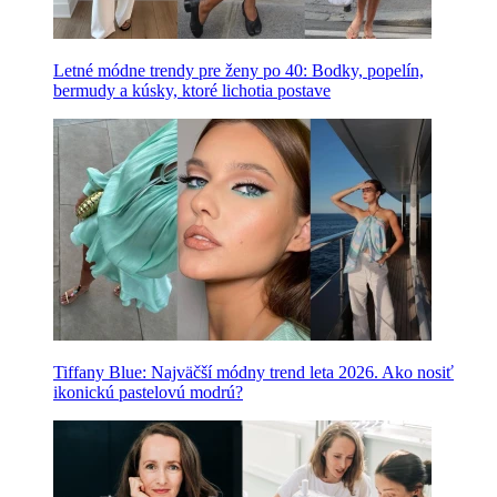
Letné módne trendy pre ženy po 40: Bodky, popelín,
bermudy a kúsky, ktoré lichotia postave
Tiffany Blue: Najväčší módny trend leta 2026. Ako nosiť
ikonickú pastelovú modrú?