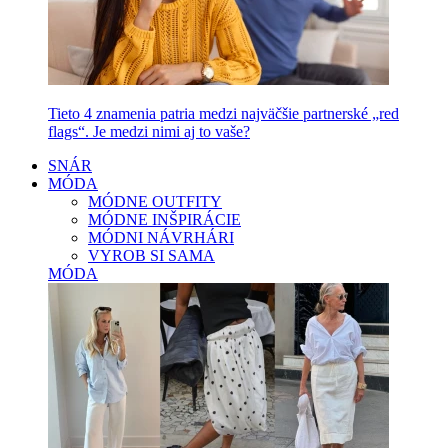
Tieto 4 znamenia patria medzi najväčšie partnerské „red
flags“. Je medzi nimi aj to vaše?
SNÁR
MÓDA
MÓDNE OUTFITY
MÓDNE INŠPIRÁCIE
MÓDNI NÁVRHÁRI
VYROB SI SAMA
MÓDA