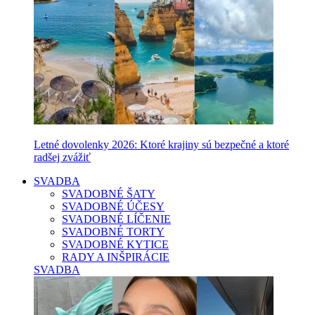
Letné dovolenky 2026: Ktoré krajiny sú bezpečné a ktoré
radšej zvážiť
SVADBA
SVADOBNÉ ŠATY
SVADOBNÉ ÚČESY
SVADOBNÉ LÍČENIE
SVADOBNÉ TORTY
SVADOBNÉ KYTICE
RADY A INŠPIRÁCIE
SVADBA