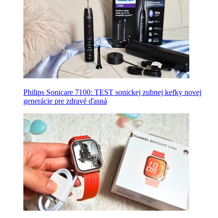
Philips Sonicare 7100: TEST sonickej zubnej kefky novej
generácie pre zdravé ďasná