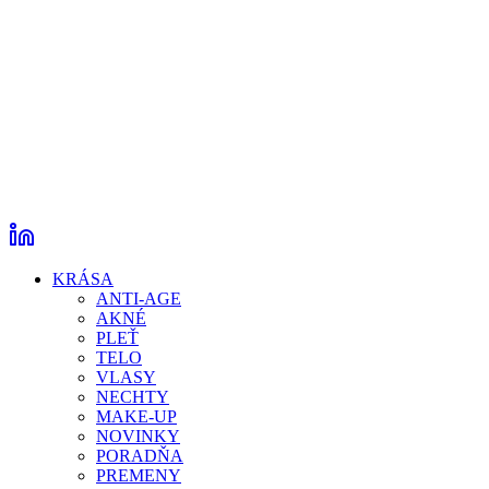
KRÁSA
ANTI-AGE
AKNÉ
PLEŤ
TELO
VLASY
NECHTY
MAKE-UP
NOVINKY
PORADŇA
PREMENY