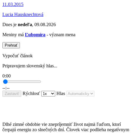
11.03.2015
Lucia Hausknechtová
Dnes je
nedeľa
, 09.08.2026
Meniny má
Ľubomíra
- význam mena
Prehrať
Vypočuť článok
Pripravujem slovenský hlas...
0:00
--:--
Rýchlosť
Hlas
Zastaviť
Dlhé zimné obdobie vie znepríjemniť život najmä ľuďom, ktorí
čerpajú energiu zo slnečných dní. Človek viac podlieha negatívnym