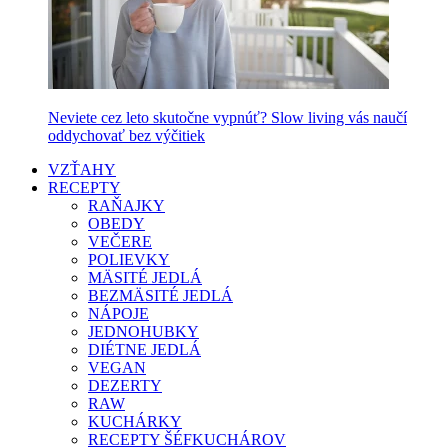
Neviete cez leto skutočne vypnúť? Slow living vás naučí
oddychovať bez výčitiek
VZŤAHY
RECEPTY
RAŇAJKY
OBEDY
VEČERE
POLIEVKY
MÄSITÉ JEDLÁ
BEZMÄSITÉ JEDLÁ
NÁPOJE
JEDNOHUBKY
DIÉTNE JEDLÁ
VEGAN
DEZERTY
RAW
KUCHÁRKY
RECEPTY ŠÉFKUCHÁROV