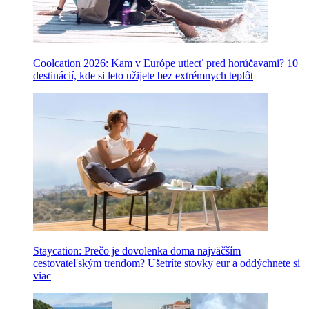
Coolcation 2026: Kam v Európe utiecť pred horúčavami? 10
destinácií, kde si leto užijete bez extrémnych teplôt
Staycation: Prečo je dovolenka doma najväčším
cestovateľským trendom? Ušetríte stovky eur a oddýchnete si
viac