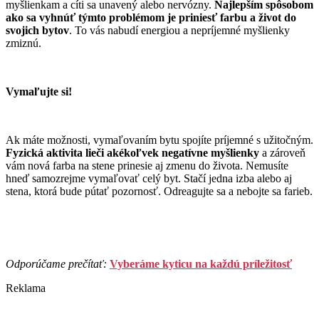
myšlienkam a cíti sa unavený alebo nervózny.
Najlepším spôsobom
ako sa vyhnúť týmto problémom je priniesť farbu a život do
svojich bytov
. To vás nabudí energiou a nepríjemné myšlienky
zmiznú.
Vymaľujte si!
Ak máte možnosti, vymaľovaním bytu spojíte príjemné s užitočným.
Fyzická aktivita lieči akékoľvek negatívne myšlienky
a zároveň
vám nová farba na stene prinesie aj zmenu do života. Nemusíte
hneď samozrejme vymaľovať celý byt. Stačí jedna izba alebo aj
stena, ktorá bude pútať pozornosť. Odreagujte sa a nebojte sa farieb.
Odporúčame prečítať:
Vyberáme kyticu na každú príležitosť
Reklama