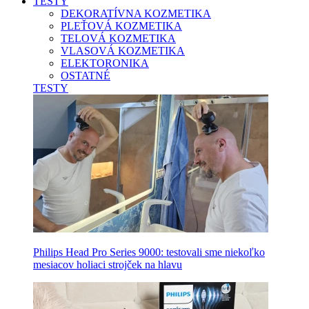
TESTY
DEKORATÍVNA KOZMETIKA
PLEŤOVÁ KOZMETIKA
TELOVÁ KOZMETIKA
VLASOVÁ KOZMETIKA
ELEKTORONIKA
OSTATNÉ
TESTY
Philips Head Pro Series 9000: testovali sme niekoľko
mesiacov holiaci strojček na hlavu