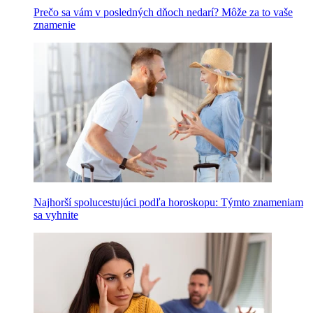
Prečo sa vám v posledných dňoch nedarí? Môže za to vaše
znamenie
Najhorší spolucestujúci podľa horoskopu: Týmto znameniam
sa vyhnite