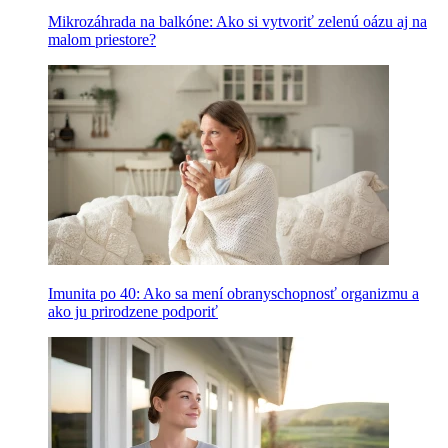
Mikrozáhrada na balkóne: Ako si vytvoriť zelenú oázu aj na
malom priestore?
Imunita po 40: Ako sa mení obranyschopnosť organizmu a
ako ju prirodzene podporiť