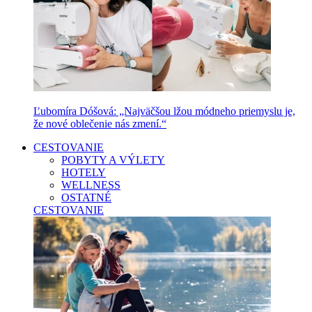
Ľubomíra Dóšová: „Najväčšou lžou módneho priemyslu je,
že nové oblečenie nás zmení.“
CESTOVANIE
POBYTY A VÝLETY
HOTELY
WELLNESS
OSTATNÉ
CESTOVANIE