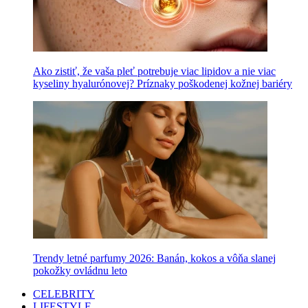
Ako zistiť, že vaša pleť potrebuje viac lipidov a nie viac
kyseliny hyalurónovej? Príznaky poškodenej kožnej bariéry
Trendy letné parfumy 2026: Banán, kokos a vôňa slanej
pokožky ovládnu leto
CELEBRITY
LIFESTYLE