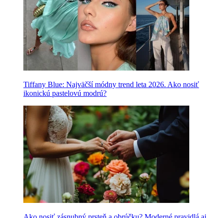
Tiffany Blue: Najväčší módny trend leta 2026. Ako nosiť
ikonickú pastelovú modrú?
Ako nosiť zásnubný prsteň a obrúčku? Moderné pravidlá aj