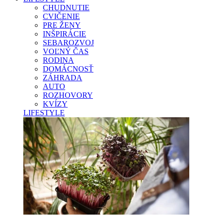
CHUDNUTIE
CVIČENIE
PRE ŽENY
INŠPIRÁCIE
SEBAROZVOJ
VOĽNÝ ČAS
RODINA
DOMÁCNOSŤ
ZÁHRADA
AUTO
ROZHOVORY
KVÍZY
LIFESTYLE