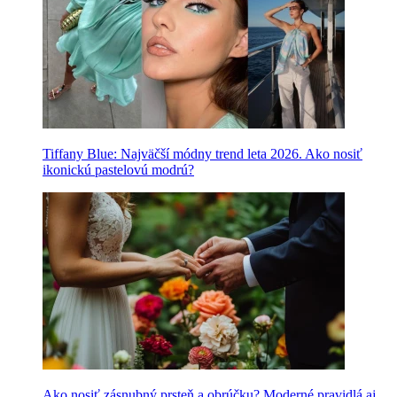
Tiffany Blue: Najväčší módny trend leta 2026. Ako nosiť
ikonickú pastelovú modrú?
Ako nosiť zásnubný prsteň a obrúčku? Moderné pravidlá aj