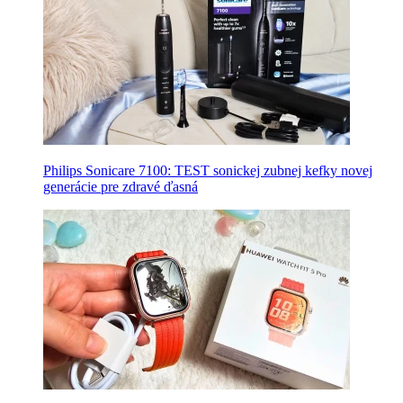
Philips Sonicare 7100: TEST sonickej zubnej kefky novej
generácie pre zdravé ďasná