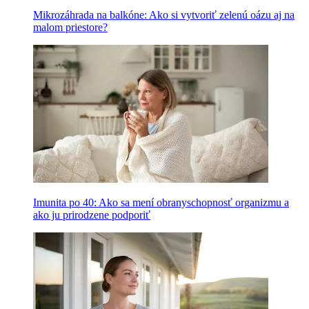
Mikrozáhrada na balkóne: Ako si vytvoriť zelenú oázu aj na
malom priestore?
Imunita po 40: Ako sa mení obranyschopnosť organizmu a
ako ju prirodzene podporiť