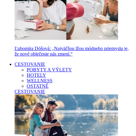
Ľubomíra Dóšová: „Najväčšou lžou módneho priemyslu je,
že nové oblečenie nás zmení.“
CESTOVANIE
POBYTY A VÝLETY
HOTELY
WELLNESS
OSTATNÉ
CESTOVANIE