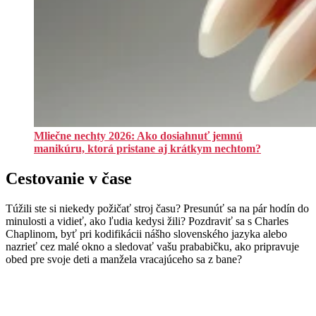
Mliečne nechty 2026: Ako dosiahnuť jemnú
manikúru, ktorá pristane aj krátkym nechtom?
Cestovanie v čase
Túžili ste si niekedy požičať stroj času? Presunúť sa na pár hodín do
minulosti a vidieť, ako ľudia kedysi žili? Pozdraviť sa s Charles
Chaplinom, byť pri kodifikácii nášho slovenského jazyka alebo
nazrieť cez malé okno a sledovať vašu prababičku, ako pripravuje
obed pre svoje deti a manžela vracajúceho sa z bane?