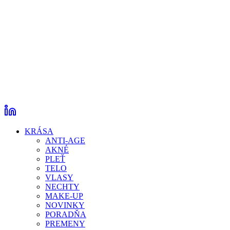
KRÁSA
ANTI-AGE
AKNÉ
PLEŤ
TELO
VLASY
NECHTY
MAKE-UP
NOVINKY
PORADŇA
PREMENY