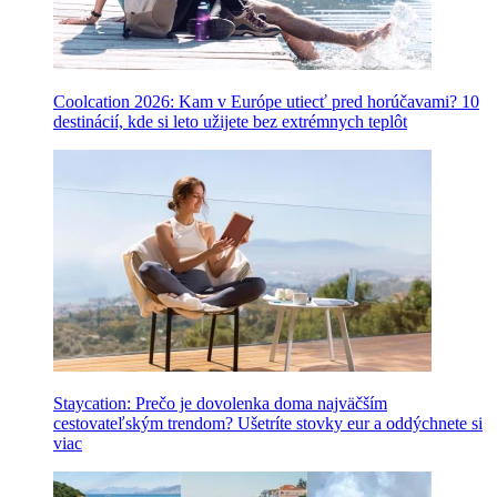
Coolcation 2026: Kam v Európe utiecť pred horúčavami? 10
destinácií, kde si leto užijete bez extrémnych teplôt
Staycation: Prečo je dovolenka doma najväčším
cestovateľským trendom? Ušetríte stovky eur a oddýchnete si
viac