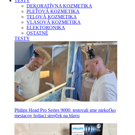
TESTY
DEKORATÍVNA KOZMETIKA
PLEŤOVÁ KOZMETIKA
TELOVÁ KOZMETIKA
VLASOVÁ KOZMETIKA
ELEKTORONIKA
OSTATNÉ
TESTY
Philips Head Pro Series 9000: testovali sme niekoľko
mesiacov holiaci strojček na hlavu