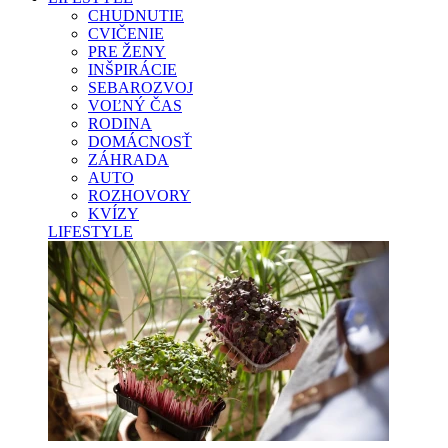
CHUDNUTIE
CVIČENIE
PRE ŽENY
INŠPIRÁCIE
SEBAROZVOJ
VOĽNÝ ČAS
RODINA
DOMÁCNOSŤ
ZÁHRADA
AUTO
ROZHOVORY
KVÍZY
LIFESTYLE