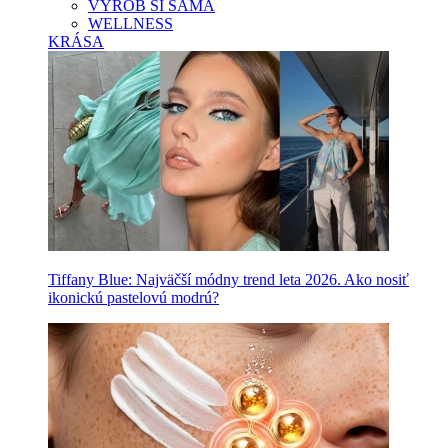
VYROB SI SAMA
WELLNESS
KRÁSA
Tiffany Blue: Najväčší módny trend leta 2026. Ako nosiť
ikonickú pastelovú modrú?