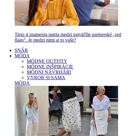
Tieto 4 znamenia patria medzi najväčšie partnerské „red
flags“. Je medzi nimi aj to vaše?
SNÁR
MÓDA
MÓDNE OUTFITY
MÓDNE INŠPIRÁCIE
MÓDNI NÁVRHÁRI
VYROB SI SAMA
MÓDA