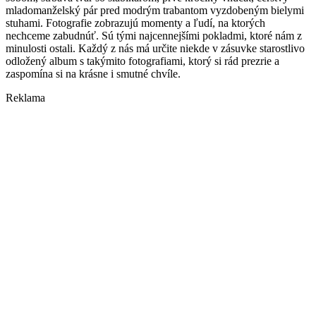
mladomanželský pár pred modrým trabantom vyzdobeným bielymi
stuhami. Fotografie zobrazujú momenty a ľudí, na ktorých
nechceme zabudnúť. Sú tými najcennejšími pokladmi, ktoré nám z
minulosti ostali. Každý z nás má určite niekde v zásuvke starostlivo
odložený album s takýmito fotografiami, ktorý si rád prezrie a
zaspomína si na krásne i smutné chvíle.
Reklama