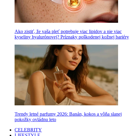
Ako zistiť, že vaša pleť potrebuje viac lipidov a nie viac
kyseliny hyalurónovej? Príznaky poškodenej kožnej bariéry
Trendy letné parfumy 2026: Banán, kokos a vôňa slanej
pokožky ovládnu leto
CELEBRITY
LIFESTYLE