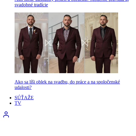
svadobné tradície
Ako sa líši oblek na svadbu, do práce a na spoločenské
udalosti?
SÚŤAŽE
TV