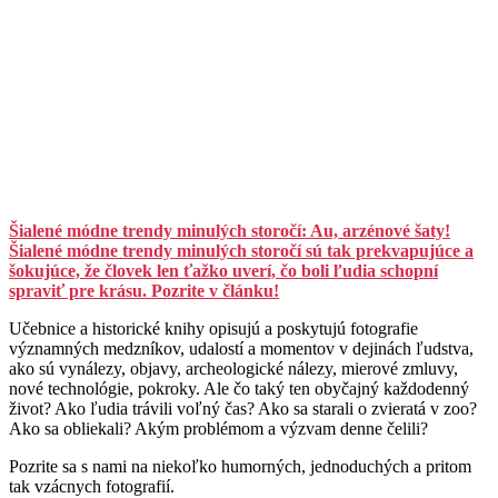
Šialené módne trendy minulých storočí: Au, arzénové šaty!
Šialené módne trendy minulých storočí sú tak prekvapujúce a
šokujúce, že človek len ťažko uverí, čo boli ľudia schopní
spraviť pre krásu. Pozrite v článku!
Učebnice a historické knihy opisujú a poskytujú fotografie
významných medzníkov, udalostí a momentov v dejinách ľudstva,
ako sú vynálezy, objavy, archeologické nálezy, mierové zmluvy,
nové technológie, pokroky. Ale čo taký ten obyčajný každodenný
život? Ako ľudia trávili voľný čas? Ako sa starali o zvieratá v zoo?
Ako sa obliekali? Akým problémom a výzvam denne čelili?
Pozrite sa s nami na niekoľko humorných, jednoduchých a pritom
tak vzácnych fotografií.