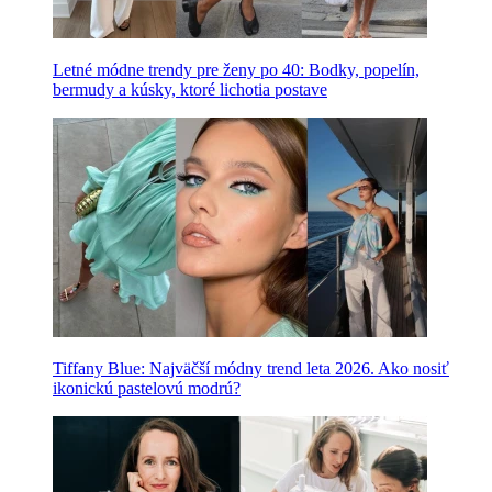
Letné módne trendy pre ženy po 40: Bodky, popelín,
bermudy a kúsky, ktoré lichotia postave
Tiffany Blue: Najväčší módny trend leta 2026. Ako nosiť
ikonickú pastelovú modrú?