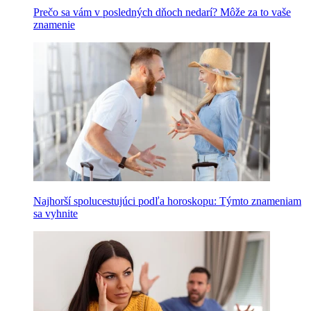
Prečo sa vám v posledných dňoch nedarí? Môže za to vaše
znamenie
Najhorší spolucestujúci podľa horoskopu: Týmto znameniam
sa vyhnite