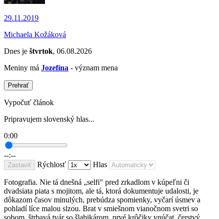
29.11.2019
Michaela Kožáková
Dnes je
štvrtok
, 06.08.2026
Meniny má
Jozefína
- význam mena
Prehrať
Vypočuť článok
Pripravujem slovenský hlas...
0:00
--:--
Rýchlosť
Hlas
Zastaviť
Fotografia. Nie tá dnešná „selfi" pred zrkadlom v kúpeľni či
dvadsiata piata s mojitom, ale tá, ktorá dokumentuje udalosti, je
dôkazom časov minulých, prebúdza spomienky, vyčarí úsmev a
pohladí líce malou slzou. Brat v smiešnom vianočnom svetri so
sobom, štrbavá tvár so šlabikárom, prvé krôčiky vnúčat, čerstvý