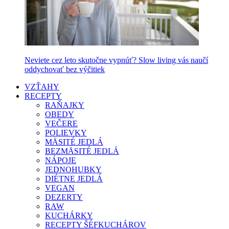
Neviete cez leto skutočne vypnúť? Slow living vás naučí
oddychovať bez výčitiek
VZŤAHY
RECEPTY
RAŇAJKY
OBEDY
VEČERE
POLIEVKY
MÄSITÉ JEDLÁ
BEZMÄSITÉ JEDLÁ
NÁPOJE
JEDNOHUBKY
DIÉTNE JEDLÁ
VEGAN
DEZERTY
RAW
KUCHÁRKY
RECEPTY ŠÉFKUCHÁROV