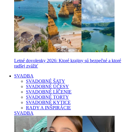
Letné dovolenky 2026: Ktoré krajiny sú bezpečné a ktoré
radšej zvážiť
SVADBA
SVADOBNÉ ŠATY
SVADOBNÉ ÚČESY
SVADOBNÉ LÍČENIE
SVADOBNÉ TORTY
SVADOBNÉ KYTICE
RADY A INŠPIRÁCIE
SVADBA