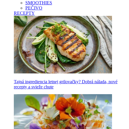
SMOOTHIES
PEČIVO
RECEPTY
Tajná ingrediencia letnej grilovačky? Dobrá nálada, nové
recepty a svieže chute