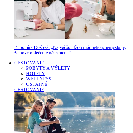
Ľubomíra Dóšová: „Najväčšou lžou módneho priemyslu je,
že nové oblečenie nás zmení.“
CESTOVANIE
POBYTY A VÝLETY
HOTELY
WELLNESS
OSTATNÉ
CESTOVANIE