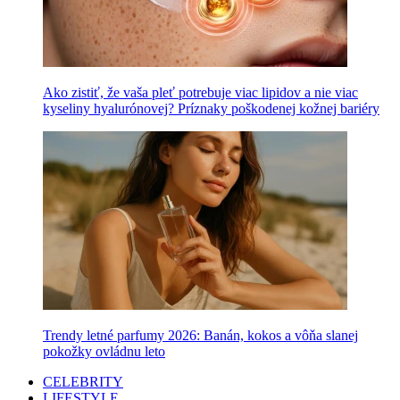
Ako zistiť, že vaša pleť potrebuje viac lipidov a nie viac
kyseliny hyalurónovej? Príznaky poškodenej kožnej bariéry
Trendy letné parfumy 2026: Banán, kokos a vôňa slanej
pokožky ovládnu leto
CELEBRITY
LIFESTYLE