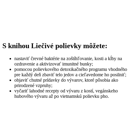
S knihou Liečivé polievky môžete:
nastaviť črevné baktérie na zoštíhľovanie, kosti a kĺby na
ozdravenie a aktivizovať imunitné bunky;
pomocou polievkového detoxikačného programu vhodného
pre každý deň zbaviť telo jedov a cieľavedome ho posilniť;
objaviť chutné prídavky do vývarov, ktoré pôsobia ako
prirodzené vzpruhy;
vyčariť lahodné recepty od vývaru z kostí, vegánskeho
hubového vývaru až po vietnamskú polievku pho.