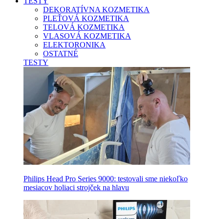
TESTY
DEKORATÍVNA KOZMETIKA
PLEŤOVÁ KOZMETIKA
TELOVÁ KOZMETIKA
VLASOVÁ KOZMETIKA
ELEKTORONIKA
OSTATNÉ
TESTY
Philips Head Pro Series 9000: testovali sme niekoľko
mesiacov holiaci strojček na hlavu