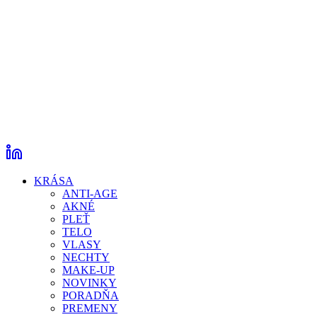
KRÁSA
ANTI-AGE
AKNÉ
PLEŤ
TELO
VLASY
NECHTY
MAKE-UP
NOVINKY
PORADŇA
PREMENY