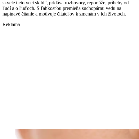
skvele tieto veci skĺbiť, pridáva rozhovory, reportáže, príbehy od
ľudí a o ľuďoch. S ľahkosťou premieňa suchopárnu vedu na
napínavé čítanie a motivuje čitateľov k zmenám v ich životoch.
Reklama