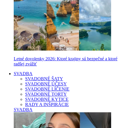
Letné dovolenky 2026: Ktoré krajiny sú bezpečné a ktoré
radšej zvážiť
SVADBA
SVADOBNÉ ŠATY
SVADOBNÉ ÚČESY
SVADOBNÉ LÍČENIE
SVADOBNÉ TORTY
SVADOBNÉ KYTICE
RADY A INŠPIRÁCIE
SVADBA