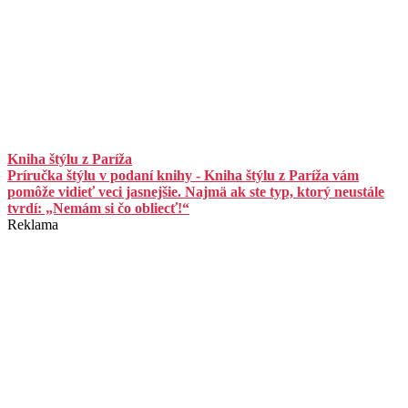
Kniha štýlu z Paríža
Príručka štýlu v podaní knihy - Kniha štýlu z Paríža vám
pomôže vidieť veci jasnejšie. Najmä ak ste typ, ktorý neustále
tvrdí: „Nemám si čo obliecť!“
Reklama