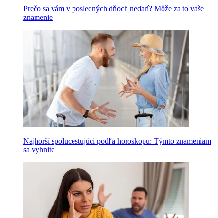
Prečo sa vám v posledných dňoch nedarí? Môže za to vaše
znamenie
Najhorší spolucestujúci podľa horoskopu: Týmto znameniam
sa vyhnite