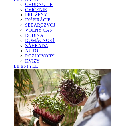
CHUDNUTIE
CVIČENIE
PRE ŽENY
INŠPIRÁCIE
SEBAROZVOJ
VOĽNÝ ČAS
RODINA
DOMÁCNOSŤ
ZÁHRADA
AUTO
ROZHOVORY
KVÍZY
LIFESTYLE