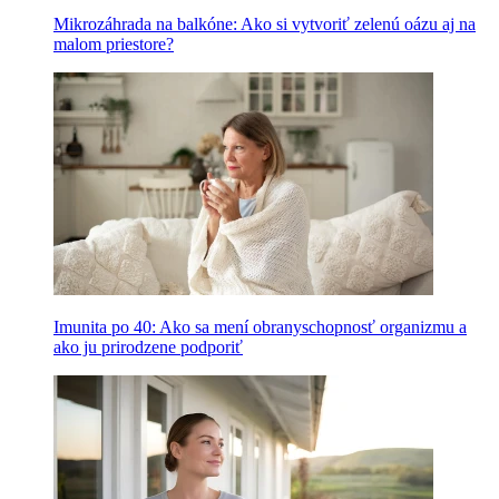
Mikrozáhrada na balkóne: Ako si vytvoriť zelenú oázu aj na
malom priestore?
Imunita po 40: Ako sa mení obranyschopnosť organizmu a
ako ju prirodzene podporiť