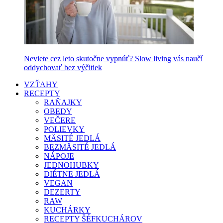
Neviete cez leto skutočne vypnúť? Slow living vás naučí
oddychovať bez výčitiek
VZŤAHY
RECEPTY
RAŇAJKY
OBEDY
VEČERE
POLIEVKY
MÄSITÉ JEDLÁ
BEZMÄSITÉ JEDLÁ
NÁPOJE
JEDNOHUBKY
DIÉTNE JEDLÁ
VEGAN
DEZERTY
RAW
KUCHÁRKY
RECEPTY ŠÉFKUCHÁROV