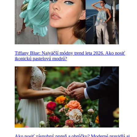
Tiffany Blue: Najväčší módny trend leta 2026. Ako nosiť
ikonickú pastelovú modrú?
Ako nosiť zásnubný prsteň a obrúčku? Moderné pravidlá aj