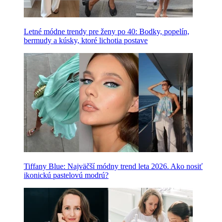
Letné módne trendy pre ženy po 40: Bodky, popelín,
bermudy a kúsky, ktoré lichotia postave
Tiffany Blue: Najväčší módny trend leta 2026. Ako nosiť
ikonickú pastelovú modrú?