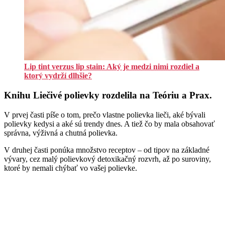
Lip tint verzus lip stain: Aký je medzi nimi rozdiel a
ktorý vydrží dlhšie?
Knihu Liečivé polievky rozdelila na Teóriu a Prax.
V prvej časti píše o tom, prečo vlastne polievka lieči, aké bývali
polievky kedysi a aké sú trendy dnes. A tiež čo by mala obsahovať
správna, výživná a chutná polievka.
V druhej časti ponúka množstvo receptov – od tipov na základné
vývary, cez malý polievkový detoxikačný rozvrh, až po suroviny,
ktoré by nemali chýbať vo vašej polievke.