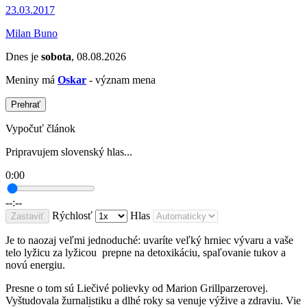
23.03.2017
Milan Buno
Dnes je
sobota
, 08.08.2026
Meniny má
Oskar
- význam mena
Prehrať
Vypočuť článok
Pripravujem slovenský hlas...
0:00
--:--
Rýchlosť
Hlas
Zastaviť
Je to naozaj veľmi jednoduché: uvaríte veľký hrniec vývaru a vaše
telo lyžicu za lyžicou prepne na detoxikáciu, spaľovanie tukov a
novú energiu.
Presne o tom sú Liečivé polievky od Marion Grillparzerovej.
Vyštudovala žurnalistiku a dlhé roky sa venuje výžive a zdraviu. Vie