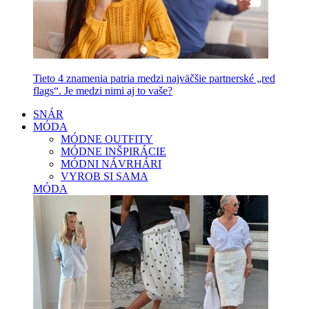
Tieto 4 znamenia patria medzi najväčšie partnerské „red
flags“. Je medzi nimi aj to vaše?
SNÁR
MÓDA
MÓDNE OUTFITY
MÓDNE INŠPIRÁCIE
MÓDNI NÁVRHÁRI
VYROB SI SAMA
MÓDA