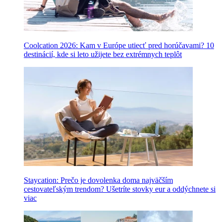
Coolcation 2026: Kam v Európe utiecť pred horúčavami? 10
destinácií, kde si leto užijete bez extrémnych teplôt
Staycation: Prečo je dovolenka doma najväčším
cestovateľským trendom? Ušetríte stovky eur a oddýchnete si
viac