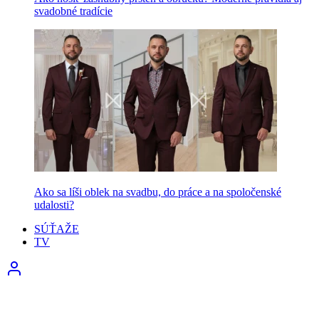
svadobné tradície
Ako sa líši oblek na svadbu, do práce a na spoločenské
udalosti?
SÚŤAŽE
TV