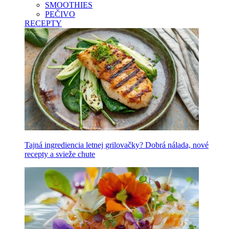
SMOOTHIES
PEČIVO
RECEPTY
Tajná ingrediencia letnej grilovačky? Dobrá nálada, nové
recepty a svieže chute