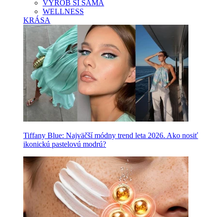
VYROB SI SAMA
WELLNESS
KRÁSA
Tiffany Blue: Najväčší módny trend leta 2026. Ako nosiť
ikonickú pastelovú modrú?