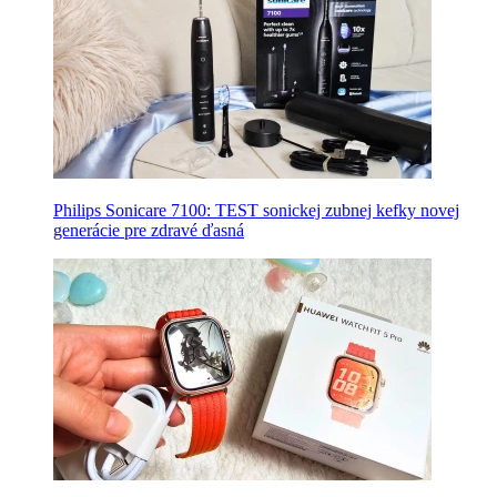
Philips Sonicare 7100: TEST sonickej zubnej kefky novej
generácie pre zdravé ďasná