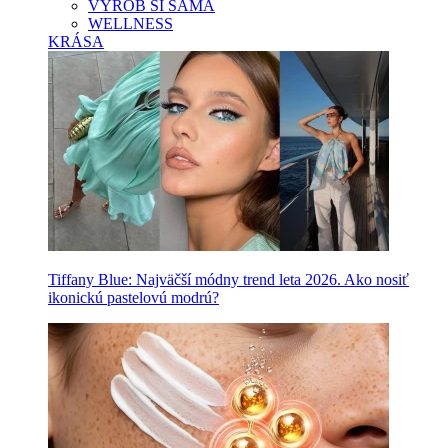
VYROB SI SAMA
WELLNESS
KRÁSA
Tiffany Blue: Najväčší módny trend leta 2026. Ako nosiť
ikonickú pastelovú modrú?