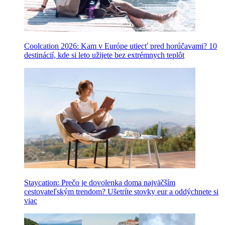
Coolcation 2026: Kam v Európe utiecť pred horúčavami? 10
destinácií, kde si leto užijete bez extrémnych teplôt
Staycation: Prečo je dovolenka doma najväčším
cestovateľským trendom? Ušetríte stovky eur a oddýchnete si
viac