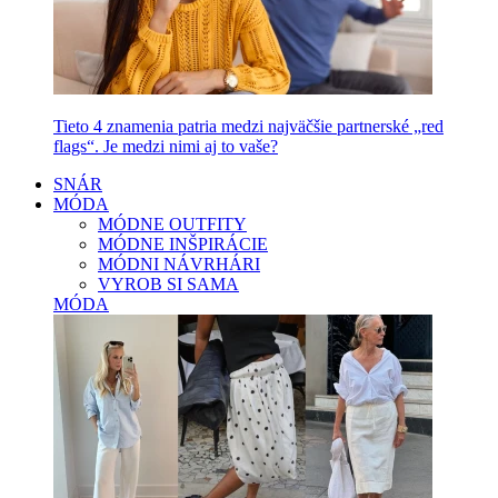
Tieto 4 znamenia patria medzi najväčšie partnerské „red
flags“. Je medzi nimi aj to vaše?
SNÁR
MÓDA
MÓDNE OUTFITY
MÓDNE INŠPIRÁCIE
MÓDNI NÁVRHÁRI
VYROB SI SAMA
MÓDA