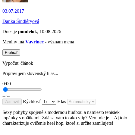
03.07.2017
Danka Šindléryová
Dnes je
pondelok
, 10.08.2026
Meniny má
Vavrinec
- význam mena
Prehrať
Vypočuť článok
Pripravujem slovenský hlas...
0:00
--:--
Rýchlosť
Hlas
Zastaviť
Sexy pohyby spojené s modernou hudbou a namiesto tenisiek
topánky s opätkami.
Zdá sa vám to ako vtip? Veru nie je...
Aj toto
charakterizuje cvičenie heel hop, ktoré si určite zamilujete!