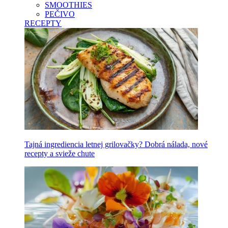
SMOOTHIES
PEČIVO
RECEPTY
Tajná ingrediencia letnej grilovačky? Dobrá nálada, nové
recepty a svieže chute