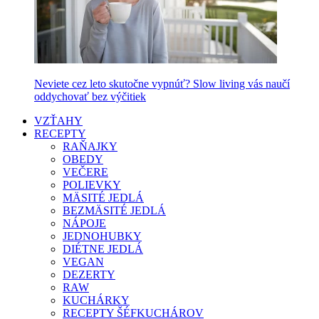
Neviete cez leto skutočne vypnúť? Slow living vás naučí
oddychovať bez výčitiek
VZŤAHY
RECEPTY
RAŇAJKY
OBEDY
VEČERE
POLIEVKY
MÄSITÉ JEDLÁ
BEZMÄSITÉ JEDLÁ
NÁPOJE
JEDNOHUBKY
DIÉTNE JEDLÁ
VEGAN
DEZERTY
RAW
KUCHÁRKY
RECEPTY ŠÉFKUCHÁROV