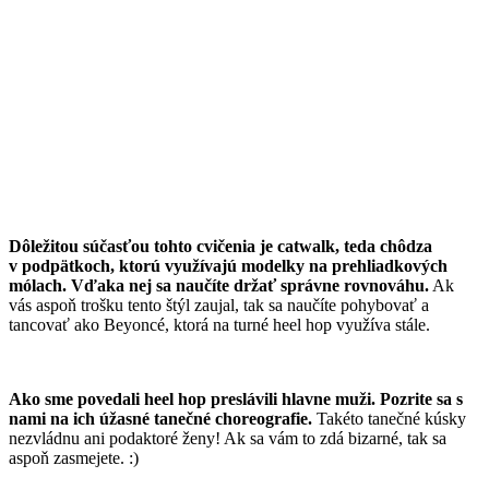
Dôležitou súčasťou tohto cvičenia je catwalk, teda chôdza
v podpätkoch, ktorú využívajú modelky na prehliadkových
mólach.
Vďaka nej sa naučíte držať správne rovnováhu.
Ak
vás aspoň trošku tento štýl zaujal, tak sa naučíte pohybovať a
tancovať ako Beyoncé, ktorá na turné heel hop využíva stále.
Ako sme povedali heel hop preslávili hlavne muži. Pozrite sa s
nami na ich úžasné tanečné choreografie.
Takéto tanečné kúsky
nezvládnu ani podaktoré ženy! Ak sa vám to zdá bizarné, tak sa
aspoň zasmejete. :)