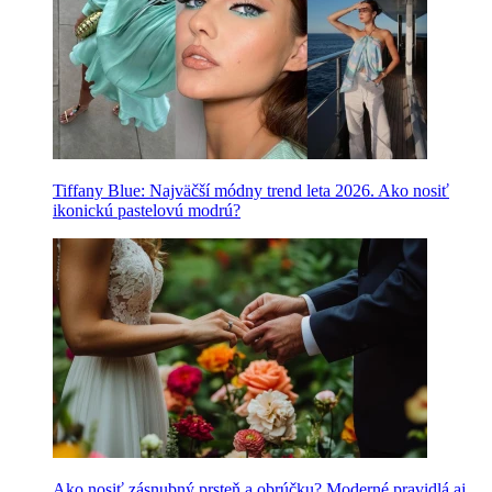
Tiffany Blue: Najväčší módny trend leta 2026. Ako nosiť
ikonickú pastelovú modrú?
Ako nosiť zásnubný prsteň a obrúčku? Moderné pravidlá aj