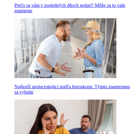
Prečo sa vám v posledných dňoch nedarí? Môže za to vaše
znamenie
Najhorší spolucestujúci podľa horoskopu: Týmto znameniam
sa vyhnite