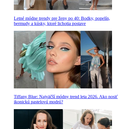
Letné módne trendy pre ženy po 40: Bodky, popelín,
bermudy a kúsky, ktoré lichotia postave
Tiffany Blue: Najväčší módny trend leta 2026. Ako nosiť
ikonickú pastelovú modrú?