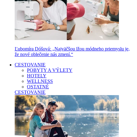
Ľubomíra Dóšová: „Najväčšou lžou módneho priemyslu je,
že nové oblečenie nás zmení.“
CESTOVANIE
POBYTY A VÝLETY
HOTELY
WELLNESS
OSTATNÉ
CESTOVANIE