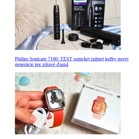
Philips Sonicare 7100: TEST sonickej zubnej kefky novej
generácie pre zdravé ďasná