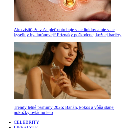
Ako zistiť, že vaša pleť potrebuje viac lipidov a nie viac
kyseliny hyalurónovej? Príznaky poškodenej kožnej bariéry
Trendy letné parfumy 2026: Banán, kokos a vôňa slanej
pokožky ovládnu leto
CELEBRITY
LIFESTYLE