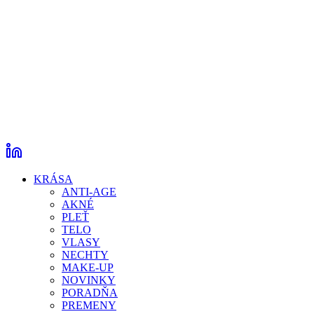
KRÁSA
ANTI-AGE
AKNÉ
PLEŤ
TELO
VLASY
NECHTY
MAKE-UP
NOVINKY
PORADŇA
PREMENY