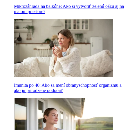
Mikrozáhrada na balkóne: Ako si vytvoriť zelenú oázu aj na
malom priestore?
Imunita po 40: Ako sa mení obranyschopnosť organizmu a
ako ju prirodzene podporiť