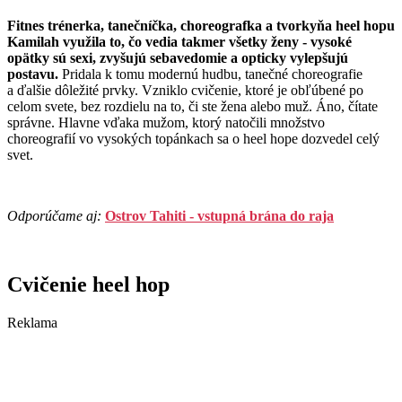
Fitnes trénerka, tanečníčka, choreografka a tvorkyňa heel hopu
Kamilah využila to, čo vedia takmer všetky ženy - vysoké
opätky sú sexi, zvyšujú sebavedomie a opticky vylepšujú
postavu.
Pridala k tomu modernú hudbu, tanečné choreografie
a ďalšie dôležité prvky. Vzniklo cvičenie, ktoré je obľúbené po
celom svete, bez rozdielu na to, či ste žena alebo muž. Áno, čítate
správne. Hlavne vďaka mužom, ktorý natočili množstvo
choreografií vo vysokých topánkach sa o heel hope dozvedel celý
svet.
Odporúčame aj:
Ostrov Tahiti - vstupná brána do raja
Cvičenie heel hop
Reklama