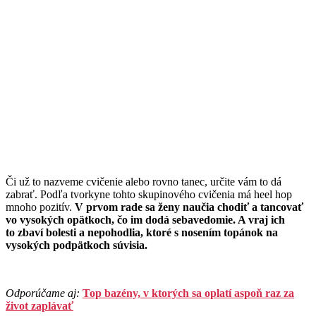
Či už to nazveme cvičenie alebo rovno tanec, určite vám to dá
zabrať. Podľa tvorkyne tohto skupinového cvičenia má heel hop
mnoho pozitív.
V prvom rade sa ženy naučia chodiť a tancovať
vo vysokých opätkoch, čo im dodá sebavedomie. A vraj ich
to zbaví bolesti a nepohodlia, ktoré s nosením topánok na
vysokých podpätkoch súvisia.
Odporúčame aj:
Top bazény, v ktorých sa oplatí aspoň raz za
život zaplávať