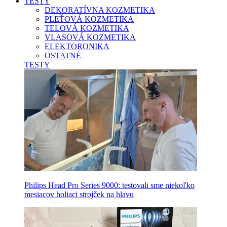
TESTY
DEKORATÍVNA KOZMETIKA
PLEŤOVÁ KOZMETIKA
TELOVÁ KOZMETIKA
VLASOVÁ KOZMETIKA
ELEKTORONIKA
OSTATNÉ
TESTY
Philips Head Pro Series 9000: testovali sme niekoľko
mesiacov holiaci strojček na hlavu