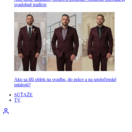
svadobné tradície
Ako sa líši oblek na svadbu, do práce a na spoločenské
udalosti?
SÚŤAŽE
TV