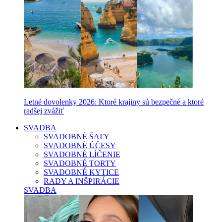
Letné dovolenky 2026: Ktoré krajiny sú bezpečné a ktoré
radšej zvážiť
SVADBA
SVADOBNÉ ŠATY
SVADOBNÉ ÚČESY
SVADOBNÉ LÍČENIE
SVADOBNÉ TORTY
SVADOBNÉ KYTICE
RADY A INŠPIRÁCIE
SVADBA