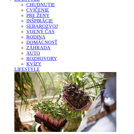
CHUDNUTIE
CVIČENIE
PRE ŽENY
INŠPIRÁCIE
SEBAROZVOJ
VOĽNÝ ČAS
RODINA
DOMÁCNOSŤ
ZÁHRADA
AUTO
ROZHOVORY
KVÍZY
LIFESTYLE