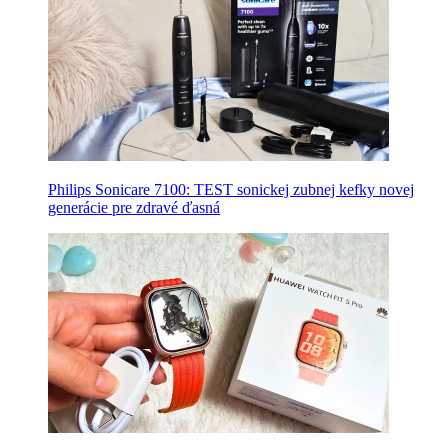
Philips Sonicare 7100: TEST sonickej zubnej kefky novej
generácie pre zdravé ďasná