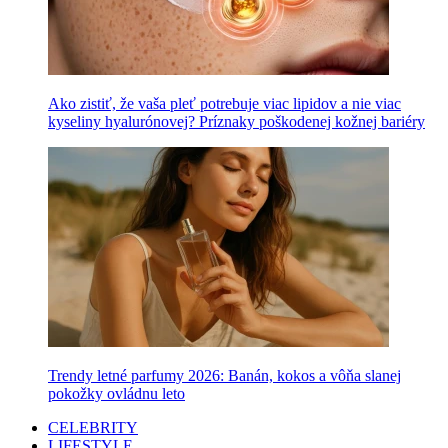
Ako zistiť, že vaša pleť potrebuje viac lipidov a nie viac
kyseliny hyalurónovej? Príznaky poškodenej kožnej bariéry
Trendy letné parfumy 2026: Banán, kokos a vôňa slanej
pokožky ovládnu leto
CELEBRITY
LIFESTYLE