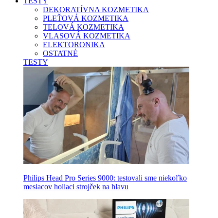
TESTY
DEKORATÍVNA KOZMETIKA
PLEŤOVÁ KOZMETIKA
TELOVÁ KOZMETIKA
VLASOVÁ KOZMETIKA
ELEKTORONIKA
OSTATNÉ
TESTY
Philips Head Pro Series 9000: testovali sme niekoľko
mesiacov holiaci strojček na hlavu