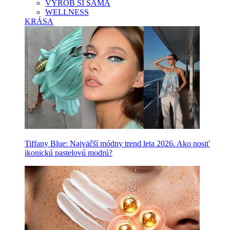
VYROB SI SAMA
WELLNESS
KRÁSA
Tiffany Blue: Najväčší módny trend leta 2026. Ako nosiť
ikonickú pastelovú modrú?