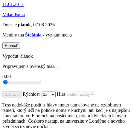
11.01.2017
Milan Buno
Dnes je
piatok
, 07.08.2026
Meniny má
Štefánia
- význam mena
Prehrať
Vypočuť článok
Pripravujem slovenský hlas...
0:00
--:--
Rýchlosť
Hlas
Zastaviť
Tess nedokáže pustiť z hlavy motto namaľované na ozdobnom
tanieri, ktorý leží na poličke doma v kuchyni, ani keď je s najlepšou
kamarátkou vo Florencii na posledných, priam idylických letných
prázdninách. Čoskoro nastúpi na univerzitu v Londýne a nového
života sa už nevie dočkať.