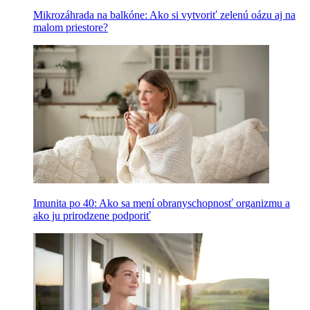
Mikrozáhrada na balkóne: Ako si vytvoriť zelenú oázu aj na
malom priestore?
Imunita po 40: Ako sa mení obranyschopnosť organizmu a
ako ju prirodzene podporiť