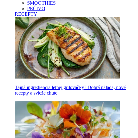
SMOOTHIES
PEČIVO
RECEPTY
Tajná ingrediencia letnej grilovačky? Dobrá nálada, nové
recepty a svieže chute