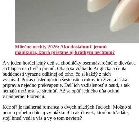
Mliečne nechty 2026: Ako dosiahnuť jemnú
manikúru, ktorá pristane aj krátkym nechtom?
A v jeden horúci letný deň sa chodníčky osemnásťročného dievčaťa
a chlapca na chvíľu pretnú. Obaja sa vrátia do Anglicka a čelila
budúcnosti výrazne odlišnej od toho, čo si každý z nich
vysníval. Počas nasledujúcich šestnástich rokov im život a láska
pripravia nejedno prekvapenie. Delí ich vzdialenosť a osud, a tak
nemajú možnosť sa stretnúť. Až sa opäť jedného dňa ocitnú
v nádhernej Florencii.
Kde si? je nádherná romanca o dvoch mladých ľuďoch. Možno si
pri ich príbehu dáte aj vy otázku: Čo ak človek, ktorého hľadáte,
stojí hneď vedľa vás a vy o tom neviete?