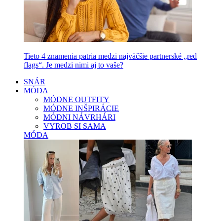
Tieto 4 znamenia patria medzi najväčšie partnerské „red
flags“. Je medzi nimi aj to vaše?
SNÁR
MÓDA
MÓDNE OUTFITY
MÓDNE INŠPIRÁCIE
MÓDNI NÁVRHÁRI
VYROB SI SAMA
MÓDA