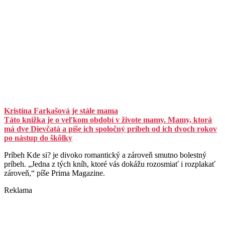
Kristína Farkašová je stále mama
Táto knižka je o veľkom období v živote mamy. Mamy, ktorá
má dve Dievčatá a píše ich spoločný príbeh od ich dvoch rokov
po nástup do škôlky
Príbeh Kde si? je divoko romantický a zároveň smutno bolestný
príbeh. „Jedna z tých kníh, ktoré vás dokážu rozosmiať i rozplakať
zároveň,“ píše Prima Magazine.
Reklama