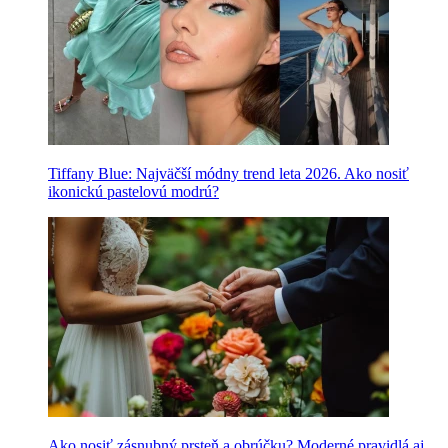
Tiffany Blue: Najväčší módny trend leta 2026. Ako nosiť
ikonickú pastelovú modrú?
Ako nosiť zásnubný prsteň a obrúčku? Moderné pravidlá aj