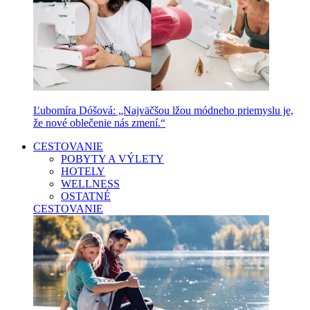
Ľubomíra Dóšová: „Najväčšou lžou módneho priemyslu je,
že nové oblečenie nás zmení.“
CESTOVANIE
POBYTY A VÝLETY
HOTELY
WELLNESS
OSTATNÉ
CESTOVANIE