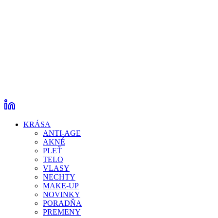
KRÁSA
ANTI-AGE
AKNÉ
PLEŤ
TELO
VLASY
NECHTY
MAKE-UP
NOVINKY
PORADŇA
PREMENY