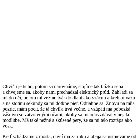
Chvíľu je ticho, potom sa narovnáme, stojíme tak blízko seba
a chvejeme sa, akoby nami prechádzal elektrický prúd. Zahľadí sa
mi do očí, potom mi vezme tvár do dlaní ako vzácnu a krehkú vázu
a na stotinu sekundy sa mi dotkne pier. Odtiahne sa. Znovu na mňa
pozrie, mám pocit, že tá chvíľa trvá večne, a vzápätí ma pobozká
vášnivo so zatvorenými očami, akoby sa mi odovzdával v nejakej
modlitbe. Má také nežné a skúsené pery, že sa mi telo roztápa ako
vosk.
Keď schádzame z mosta, chytí ma za ruku a obaja sa usmievame od