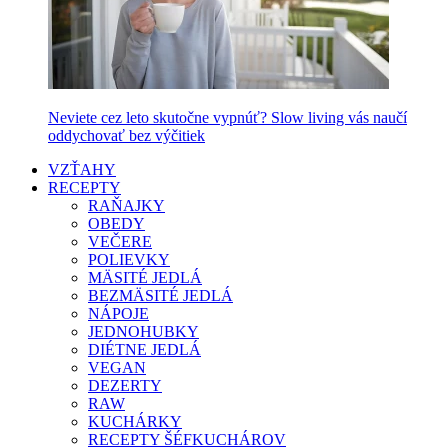
Neviete cez leto skutočne vypnúť? Slow living vás naučí
oddychovať bez výčitiek
VZŤAHY
RECEPTY
RAŇAJKY
OBEDY
VEČERE
POLIEVKY
MÄSITÉ JEDLÁ
BEZMÄSITÉ JEDLÁ
NÁPOJE
JEDNOHUBKY
DIÉTNE JEDLÁ
VEGAN
DEZERTY
RAW
KUCHÁRKY
RECEPTY ŠÉFKUCHÁROV