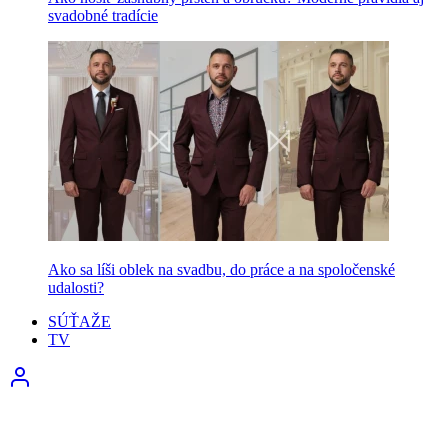
svadobné tradície
Ako sa líši oblek na svadbu, do práce a na spoločenské
udalosti?
SÚŤAŽE
TV