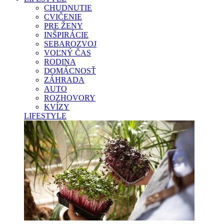
CHUDNUTIE
CVIČENIE
PRE ŽENY
INŠPIRÁCIE
SEBAROZVOJ
VOĽNÝ ČAS
RODINA
DOMÁCNOSŤ
ZÁHRADA
AUTO
ROZHOVORY
KVÍZY
LIFESTYLE