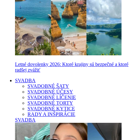
Letné dovolenky 2026: Ktoré krajiny sú bezpečné a ktoré
radšej zvážiť
SVADBA
SVADOBNÉ ŠATY
SVADOBNÉ ÚČESY
SVADOBNÉ LÍČENIE
SVADOBNÉ TORTY
SVADOBNÉ KYTICE
RADY A INŠPIRÁCIE
SVADBA