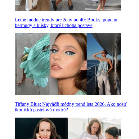
Letné módne trendy pre ženy po 40: Bodky, popelín,
bermudy a kúsky, ktoré lichotia postave
Tiffany Blue: Najväčší módny trend leta 2026. Ako nosiť
ikonickú pastelovú modrú?