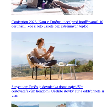
Coolcation 2026: Kam v Európe utiecť pred horúčavami? 10
destinácií, kde si leto užijete bez extrémnych teplôt
Staycation: Prečo je dovolenka doma najväčším
cestovateľským trendom? Ušetríte stovky eur a oddýchnete si
viac