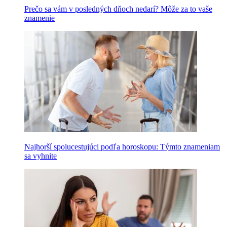
Prečo sa vám v posledných dňoch nedarí? Môže za to vaše
znamenie
Najhorší spolucestujúci podľa horoskopu: Týmto znameniam
sa vyhnite