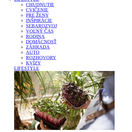
CHUDNUTIE
CVIČENIE
PRE ŽENY
INŠPIRÁCIE
SEBAROZVOJ
VOĽNÝ ČAS
RODINA
DOMÁCNOSŤ
ZÁHRADA
AUTO
ROZHOVORY
KVÍZY
LIFESTYLE