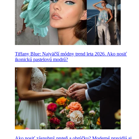
Tiffany Blue: Najväčší módny trend leta 2026. Ako nosiť
ikonickú pastelovú modrú?
Ako nosiť zásnubný prsteň a obrúčku? Moderné pravidlá aj