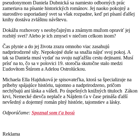
pseudonymom Daniela Dubnická sa namiesto odborných prác
zameriava na písanie historických románov. Jej naoko pokojný a
starostlivo usporiadaný svet sa však rozpadne, keď pri písaní ďalšej
knihy dostáva zvláštnu návštevu.
Dokážu rozhovory s neobyčajným a známym mužom opraviť jej
rozbitý svet? Alebo je ich zmysel v niečom celkom inom?
Čas plynie a do jej života zrazu omnoho viac zasahujú
nadprirodzené sily. Nepokojné duše sa snažia nájsť svoj pokoj. A
tak sa Daniela musí vydať na svoju najťažšiu cestu dejinami. Musí
prísť na to, čo sa v polovici 19. storočia skutočne stalo medzi
Ľudovítom Štúrom a Adelou Ostrolúckou.
Michaela Ella Hajduková je spisovateľka, ktorá sa špecializuje na
príbehy spájajúce históriu, tajomno a nadprirodzeno, pričom
nechýbajú ani láska a vášeň. Po úspešných knižných tituloch Zákon
krvi, Nemecké dievča neplače a Nájdem ťa v čase prináša ďalší
nevšedný a dojemný román plný histórie, tajomstiev a lásky.
Odporúčame:
Spoznal som ťa bosú
Reklama