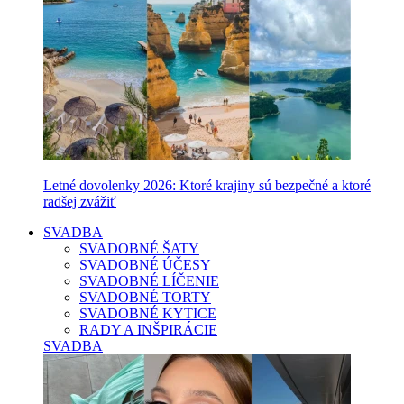
Letné dovolenky 2026: Ktoré krajiny sú bezpečné a ktoré
radšej zvážiť
SVADBA
SVADOBNÉ ŠATY
SVADOBNÉ ÚČESY
SVADOBNÉ LÍČENIE
SVADOBNÉ TORTY
SVADOBNÉ KYTICE
RADY A INŠPIRÁCIE
SVADBA