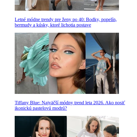
Letné módne trendy pre ženy po 40: Bodky, popelín,
bermudy a kúsky, ktoré lichotia postave
Tiffany Blue: Najväčší módny trend leta 2026. Ako nosiť
ikonickú pastelovú modrú?