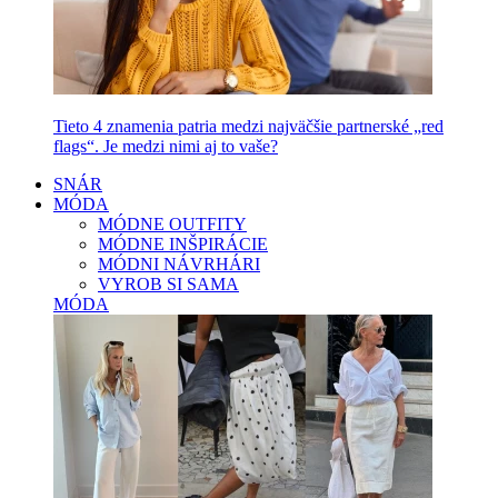
Tieto 4 znamenia patria medzi najväčšie partnerské „red
flags“. Je medzi nimi aj to vaše?
SNÁR
MÓDA
MÓDNE OUTFITY
MÓDNE INŠPIRÁCIE
MÓDNI NÁVRHÁRI
VYROB SI SAMA
MÓDA