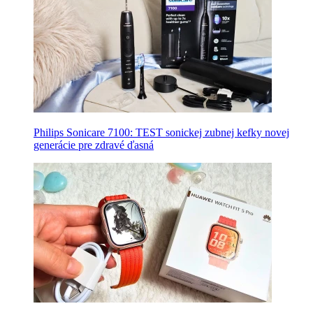
Philips Sonicare 7100: TEST sonickej zubnej kefky novej
generácie pre zdravé ďasná