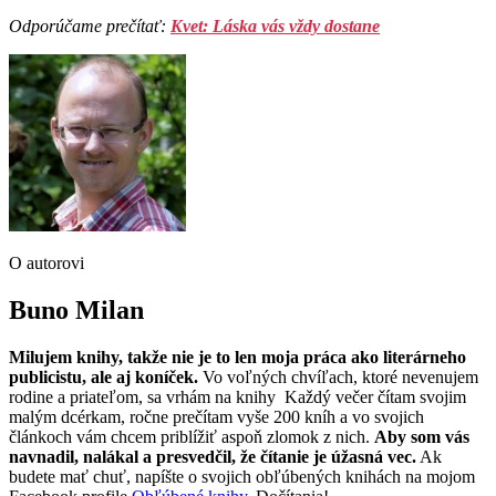
Odporúčame prečítať:
Kvet: Láska vás vždy dostane
O autorovi
Buno Milan
Milujem knihy, takže nie je to len moja práca ako literárneho
publicistu, ale aj koníček.
Vo voľných chvíľach, ktoré nevenujem
rodine a priateľom, sa vrhám na knihy Každý večer čítam svojim
malým dcérkam, ročne prečítam vyše 200 kníh a vo svojich
článkoch vám chcem priblížiť aspoň zlomok z nich.
Aby som vás
navnadil, nalákal a presvedčil, že čítanie je úžasná vec.
Ak
budete mať chuť, napíšte o svojich obľúbených knihách na mojom