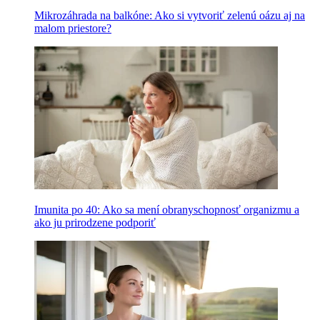
Mikrozáhrada na balkóne: Ako si vytvoriť zelenú oázu aj na
malom priestore?
Imunita po 40: Ako sa mení obranyschopnosť organizmu a
ako ju prirodzene podporiť