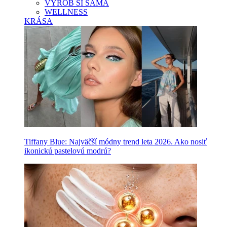
VYROB SI SAMA
WELLNESS
KRÁSA
Tiffany Blue: Najväčší módny trend leta 2026. Ako nosiť
ikonickú pastelovú modrú?