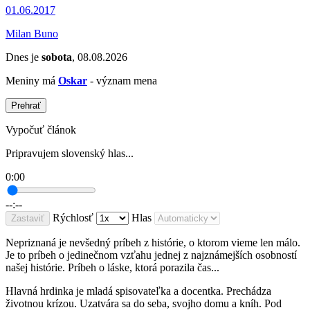
01.06.2017
Milan Buno
Dnes je
sobota
, 08.08.2026
Meniny má
Oskar
- význam mena
Prehrať
Vypočuť článok
Pripravujem slovenský hlas...
0:00
--:--
Rýchlosť
Hlas
Zastaviť
Nepriznaná je nevšedný príbeh z histórie, o ktorom vieme len málo.
Je to príbeh o jedinečnom vzťahu jednej z najznámejších osobností
našej histórie. Príbeh o láske, ktorá porazila čas...
Hlavná hrdinka je mladá spisovateľka a docentka. Prechádza
životnou krízou. Uzatvára sa do seba, svojho domu a kníh. Pod