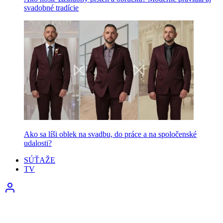
svadobné tradície
Ako sa líši oblek na svadbu, do práce a na spoločenské
udalosti?
SÚŤAŽE
TV