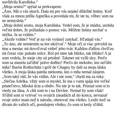
navštívila Karolínka.“
„Moja sestra?“ spýtal sa prekvapene.
„Áno. Má o vás strach. Dala mi pre vás nejaké dôležité listiny. Keď
však za mnou prišla Agneška a povedala mi, že ste tu, vôbec som na
ne nemyslela.“
„Moja dobrá sestra, moja Karolínka. Vedel som, že je múdra, urobila
veľmi dobre, že požiadala o pomoc vás. Môžete listiny nechať u
strýka. Ja sa vrátim.“
„Akože vrátite? Veď je na vás vydaný zatykač. Hľadajú vás.“
„To áno, ale nemienim sa len ukrývať.“ Moje oči si viac privykli na
tmu a mesiac mi dovoľoval vidieť jeho tvár. Každou ďalšou chvíľou
mi čoraz viac pukalo srdce. Bol pri mne tak blízko, tak blízko! A ja
som vedela, že moje city sú prisilné. Takmer mi vyšli slzy. Prečo
som sa musela zaľúbiť práve doňho? Prečo do niekoho, kto neľúbi
mňa? Barón Rothschütz i gróf de Chagny by dali za moju lásku
všetko. A moja láska patrila niekomu, kto o mňa nemal záujem.
„Som taký rád, že vás vidím. Ale i nie som,“ chytil ma za ruky.
„Slečna Adelka, vždy som si myslel, že ma s vami spája len veľké
priateľstvo, hlboká úcta a obdiv. No nie je to tak. Priznal som si to
vtedy na Jána. A cítil som to i na Devíne. Nemal by som však!
Sľúbil som si vytrvať vo svojich zásadách až do konca, neviazať
svoje srdce inam než k národu, obetovať mu všetko. Lenže keď sa
dívam do vašich očí, porušujem všetko, čo som si kedy sľúbil.