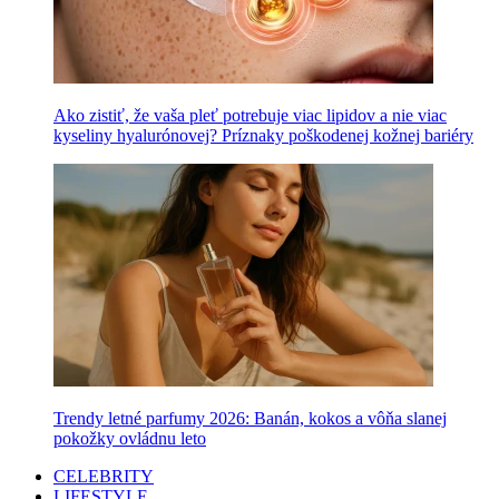
Ako zistiť, že vaša pleť potrebuje viac lipidov a nie viac
kyseliny hyalurónovej? Príznaky poškodenej kožnej bariéry
Trendy letné parfumy 2026: Banán, kokos a vôňa slanej
pokožky ovládnu leto
CELEBRITY
LIFESTYLE