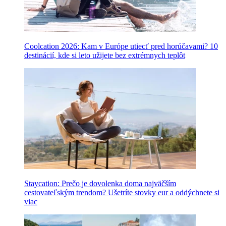
Coolcation 2026: Kam v Európe utiecť pred horúčavami? 10
destinácií, kde si leto užijete bez extrémnych teplôt
Staycation: Prečo je dovolenka doma najväčším
cestovateľským trendom? Ušetríte stovky eur a oddýchnete si
viac