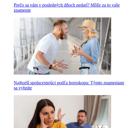
Prečo sa vám v posledných dňoch nedarí? Môže za to vaše
znamenie
Najhorší spolucestujúci podľa horoskopu: Týmto znameniam
sa vyhnite