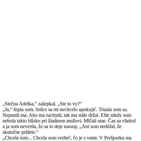
„Slečna Adelka,“ zašepkal. „Ste to vy?“
„Ja,“ šepla som. Srdce sa mi nechcelo upokojiť. Triasla som sa.
Nepustil ma. Ako ma zachytil, tak ma stále držal. Ešte nikdy som
nebola takto blízko pri žiadnom mužovi. Mlčali sme. Čas sa vliekol
a ja som neverila, že sa to deje naozaj. „Ani som nedúfal, že
skutočne prídete.“
„Chcela som... Chcela som vedieť, čo je s vami. V Prešporku ma