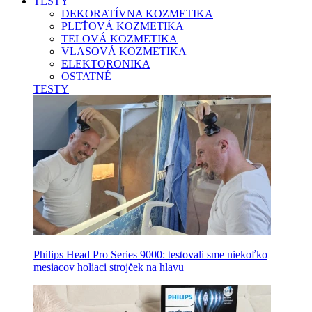
TESTY
DEKORATÍVNA KOZMETIKA
PLEŤOVÁ KOZMETIKA
TELOVÁ KOZMETIKA
VLASOVÁ KOZMETIKA
ELEKTORONIKA
OSTATNÉ
TESTY
Philips Head Pro Series 9000: testovali sme niekoľko
mesiacov holiaci strojček na hlavu