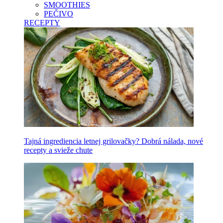
SMOOTHIES
PEČIVO
RECEPTY
Tajná ingrediencia letnej grilovačky? Dobrá nálada, nové
recepty a svieže chute