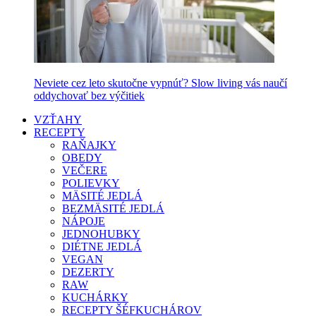
Neviete cez leto skutočne vypnúť? Slow living vás naučí
oddychovať bez výčitiek
VZŤAHY
RECEPTY
RAŇAJKY
OBEDY
VEČERE
POLIEVKY
MÄSITÉ JEDLÁ
BEZMÄSITÉ JEDLÁ
NÁPOJE
JEDNOHUBKY
DIÉTNE JEDLÁ
VEGAN
DEZERTY
RAW
KUCHÁRKY
RECEPTY ŠÉFKUCHÁROV