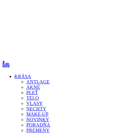
KRÁSA
ANTI-AGE
AKNÉ
PLEŤ
TELO
VLASY
NECHTY
MAKE-UP
NOVINKY
PORADŇA
PREMENY