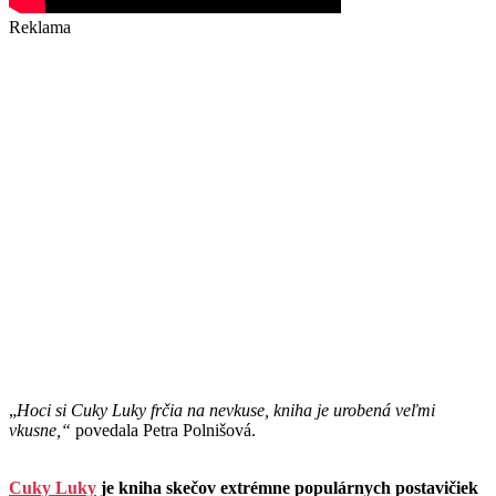
Reklama
„
Hoci si Cuky Luky frčia na nevkuse, kniha je urobená veľmi
vkusne,“
povedala Petra Polnišová.
Cuky Luky
je kniha skečov extrémne populárnych postavičiek