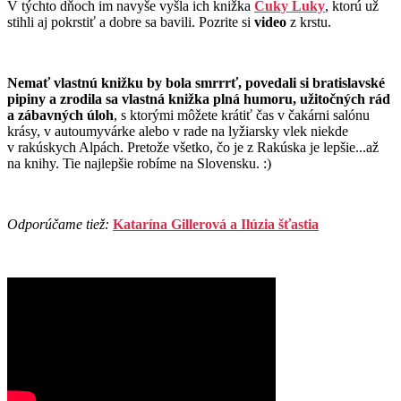
V týchto dňoch im navyše vyšla ich knižka
Cuky Luky
, ktorú už
stihli aj pokrstiť a dobre sa bavili. Pozrite si
video
z krstu.
Nemať vlastnú knižku by bola smrrrť, povedali si bratislavské
pipiny a zrodila sa vlastná knižka plná humoru, užitočných rád
a zábavných úloh
, s ktorými môžete krátiť čas v čakárni salónu
krásy, v autoumyvárke alebo v rade na lyžiarsky vlek niekde
v rakúskych Alpách. Pretože všetko, čo je z Rakúska je lepšie...až
na knihy. Tie najlepšie robíme na Slovensku. :)
Odporúčame tiež:
Katarína Gillerová a Ilúzia šťastia