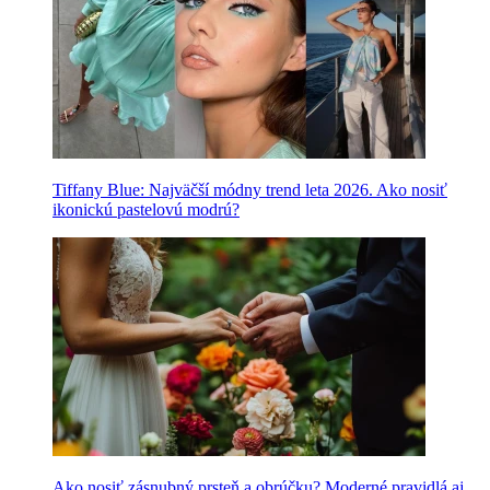
Tiffany Blue: Najväčší módny trend leta 2026. Ako nosiť
ikonickú pastelovú modrú?
Ako nosiť zásnubný prsteň a obrúčku? Moderné pravidlá aj