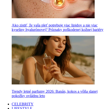
Ako zistiť, že vaša pleť potrebuje viac lipidov a nie viac
kyseliny hyalurónovej? Príznaky poškodenej kožnej bariéry
Trendy letné parfumy 2026: Banán, kokos a vôňa slanej
pokožky ovládnu leto
CELEBRITY
LIFESTYLE