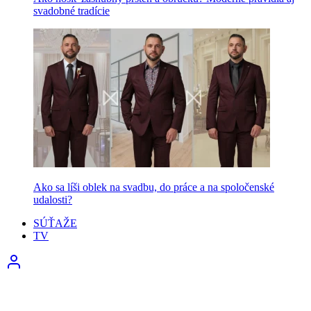
svadobné tradície
Ako sa líši oblek na svadbu, do práce a na spoločenské
udalosti?
SÚŤAŽE
TV