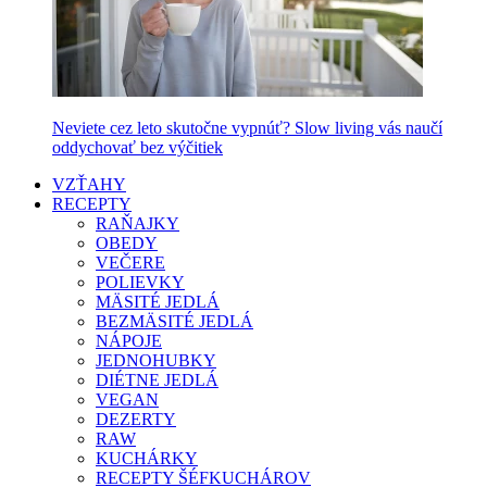
Neviete cez leto skutočne vypnúť? Slow living vás naučí
oddychovať bez výčitiek
VZŤAHY
RECEPTY
RAŇAJKY
OBEDY
VEČERE
POLIEVKY
MÄSITÉ JEDLÁ
BEZMÄSITÉ JEDLÁ
NÁPOJE
JEDNOHUBKY
DIÉTNE JEDLÁ
VEGAN
DEZERTY
RAW
KUCHÁRKY
RECEPTY ŠÉFKUCHÁROV