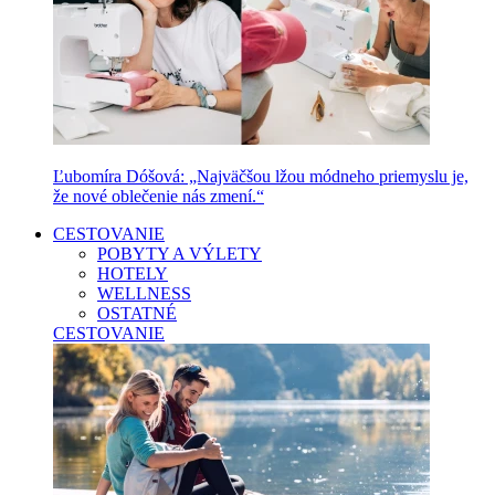
Ľubomíra Dóšová: „Najväčšou lžou módneho priemyslu je,
že nové oblečenie nás zmení.“
CESTOVANIE
POBYTY A VÝLETY
HOTELY
WELLNESS
OSTATNÉ
CESTOVANIE