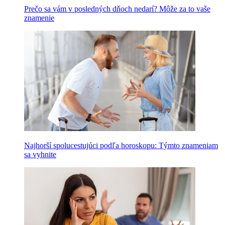
Prečo sa vám v posledných dňoch nedarí? Môže za to vaše
znamenie
Najhorší spolucestujúci podľa horoskopu: Týmto znameniam
sa vyhnite