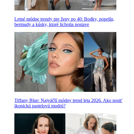
Letné módne trendy pre ženy po 40: Bodky, popelín,
bermudy a kúsky, ktoré lichotia postave
Tiffany Blue: Najväčší módny trend leta 2026. Ako nosiť
ikonickú pastelovú modrú?