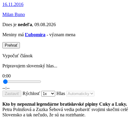
16.11.2016
Milan Buno
Dnes je
nedeľa
, 09.08.2026
Meniny má
Ľubomíra
- význam mena
Prehrať
Vypočuť článok
Pripravujem slovenský hlas...
0:00
--:--
Rýchlosť
Hlas
Zastaviť
Kto by nepoznal legendárne bratislavské pipiny Cuky a Luky.
Petra Polnišová a Zuzka Šebová vedia pobaviť svojimi skečmi celé
Slovensko a tak nečudo, že sú na roztrhanie.