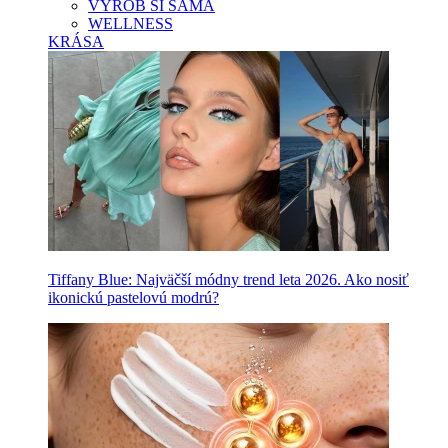
VYROB SI SAMA
WELLNESS
KRÁSA
Tiffany Blue: Najväčší módny trend leta 2026. Ako nosiť
ikonickú pastelovú modrú?