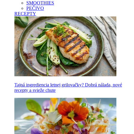
SMOOTHIES
PEČIVO
RECEPTY
Tajná ingrediencia letnej grilovačky? Dobrá nálada, nové
recepty a svieže chute