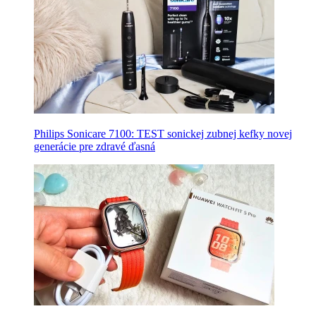
Philips Sonicare 7100: TEST sonickej zubnej kefky novej
generácie pre zdravé ďasná