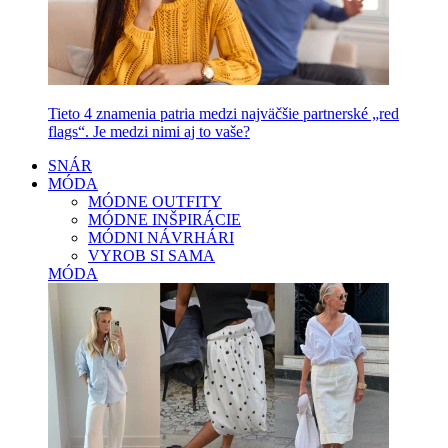
Tieto 4 znamenia patria medzi najväčšie partnerské „red
flags“. Je medzi nimi aj to vaše?
SNÁR
MÓDA
MÓDNE OUTFITY
MÓDNE INŠPIRÁCIE
MÓDNI NÁVRHÁRI
VYROB SI SAMA
MÓDA