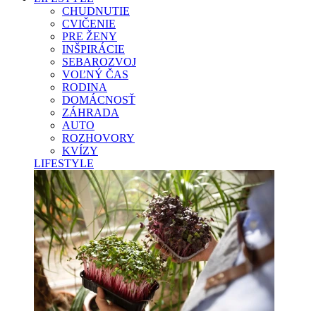
CHUDNUTIE
CVIČENIE
PRE ŽENY
INŠPIRÁCIE
SEBAROZVOJ
VOĽNÝ ČAS
RODINA
DOMÁCNOSŤ
ZÁHRADA
AUTO
ROZHOVORY
KVÍZY
LIFESTYLE