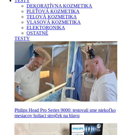
TESTY
DEKORATÍVNA KOZMETIKA
PLEŤOVÁ KOZMETIKA
TELOVÁ KOZMETIKA
VLASOVÁ KOZMETIKA
ELEKTORONIKA
OSTATNÉ
TESTY
Philips Head Pro Series 9000: testovali sme niekoľko
mesiacov holiaci strojček na hlavu