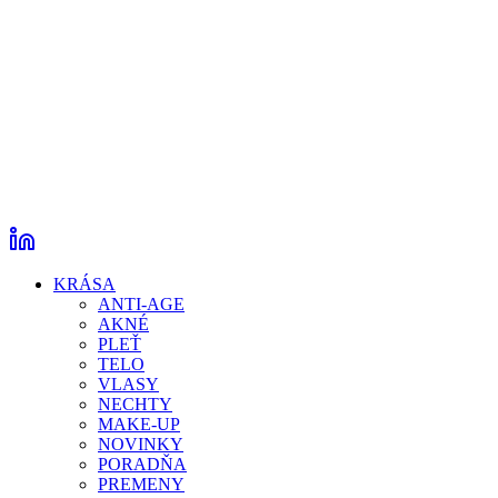
KRÁSA
ANTI-AGE
AKNÉ
PLEŤ
TELO
VLASY
NECHTY
MAKE-UP
NOVINKY
PORADŇA
PREMENY