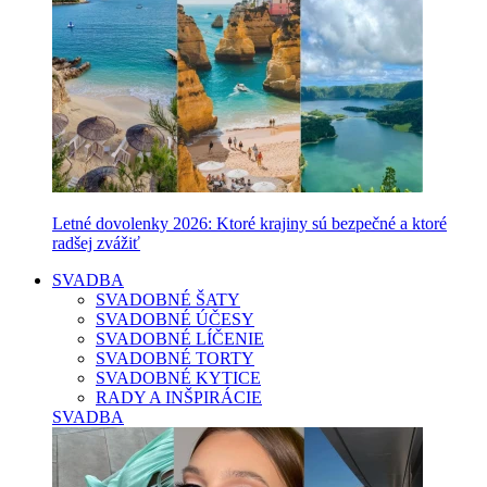
Letné dovolenky 2026: Ktoré krajiny sú bezpečné a ktoré
radšej zvážiť
SVADBA
SVADOBNÉ ŠATY
SVADOBNÉ ÚČESY
SVADOBNÉ LÍČENIE
SVADOBNÉ TORTY
SVADOBNÉ KYTICE
RADY A INŠPIRÁCIE
SVADBA