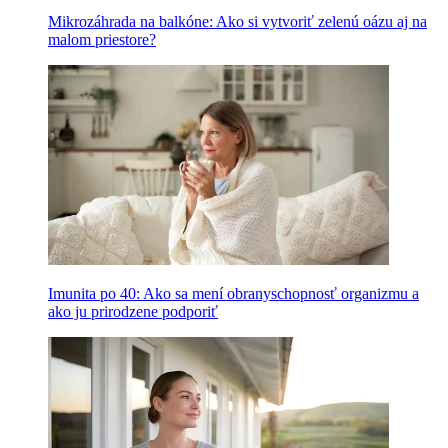
Mikrozáhrada na balkóne: Ako si vytvoriť zelenú oázu aj na
malom priestore?
Imunita po 40: Ako sa mení obranyschopnosť organizmu a
ako ju prirodzene podporiť