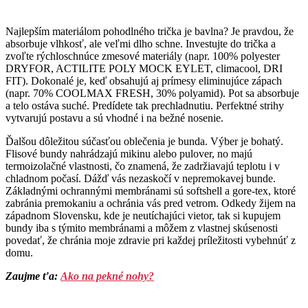
Najlepším materiálom pohodlného trička je bavlna? Je pravdou, že
absorbuje vlhkosť, ale veľmi dlho schne. Investujte do trička a
zvoľte rýchloschnúce zmesové materiály (napr. 100% polyester
DRYFOR, ACTILITE POLY MOCK EYLET, climacool, DRI
FIT). Dokonalé je, keď obsahujú aj prímesy eliminujúce zápach
(napr. 70% COOLMAX FRESH, 30% polyamid). Pot sa absorbuje
a telo ostáva suché. Predídete tak prechladnutiu. Perfektné strihy
vytvarujú postavu a sú vhodné i na bežné nosenie.
Ďalšou dôležitou súčasťou oblečenia je bunda. Výber je bohatý.
Flisové bundy nahrádzajú mikinu alebo pulover, no majú
termoizolačné vlastnosti, čo znamená, že zadržiavajú teplotu i v
chladnom počasí. Dážď vás nezaskočí v nepremokavej bunde.
Základnými ochrannými membránami sú softshell a gore-tex, ktoré
zabránia premokaniu a ochránia vás pred vetrom. Odkedy žijem na
západnom Slovensku, kde je neutíchajúci vietor, tak si kupujem
bundy iba s týmito membránami a môžem z vlastnej skúsenosti
povedať, že chránia moje zdravie pri každej príležitosti vybehnúť z
domu.
Zaujme ťa:
Ako na pekné nohy?