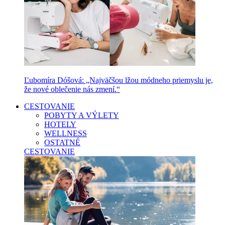
Ľubomíra Dóšová: „Najväčšou lžou módneho priemyslu je,
že nové oblečenie nás zmení.“
CESTOVANIE
POBYTY A VÝLETY
HOTELY
WELLNESS
OSTATNÉ
CESTOVANIE