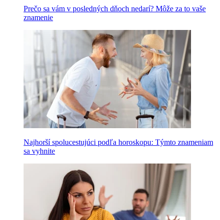
Prečo sa vám v posledných dňoch nedarí? Môže za to vaše
znamenie
Najhorší spolucestujúci podľa horoskopu: Týmto znameniam
sa vyhnite