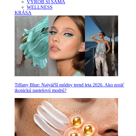
VYROB SI SAMA
WELLNESS
KRÁSA
Tiffany Blue: Najväčší módny trend leta 2026. Ako nosiť
ikonickú pastelovú modrú?