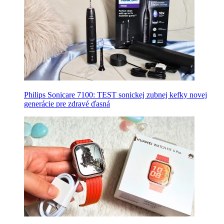
Philips Sonicare 7100: TEST sonickej zubnej kefky novej
generácie pre zdravé ďasná