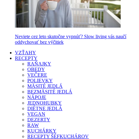
Neviete cez leto skutočne vypnúť? Slow living vás naučí
oddychovať bez výčitiek
VZŤAHY
RECEPTY
RAŇAJKY
OBEDY
VEČERE
POLIEVKY
MÄSITÉ JEDLÁ
BEZMÄSITÉ JEDLÁ
NÁPOJE
JEDNOHUBKY
DIÉTNE JEDLÁ
VEGAN
DEZERTY
RAW
KUCHÁRKY
RECEPTY ŠÉFKUCHÁROV