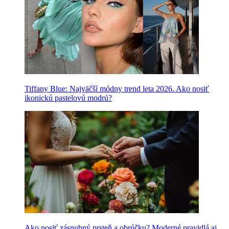
Tiffany Blue: Najväčší módny trend leta 2026. Ako nosiť
ikonickú pastelovú modrú?
Ako nosiť zásnubný prsteň a obrúčku? Moderné pravidlá aj