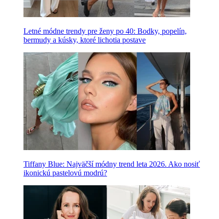
Letné módne trendy pre ženy po 40: Bodky, popelín,
bermudy a kúsky, ktoré lichotia postave
Tiffany Blue: Najväčší módny trend leta 2026. Ako nosiť
ikonickú pastelovú modrú?