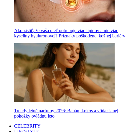
Ako zistiť, že vaša pleť potrebuje viac lipidov a nie viac
kyseliny hyalurónovej? Príznaky poškodenej kožnej bariéry
Trendy letné parfumy 2026: Banán, kokos a vôňa slanej
pokožky ovládnu leto
CELEBRITY
LIFESTYLE