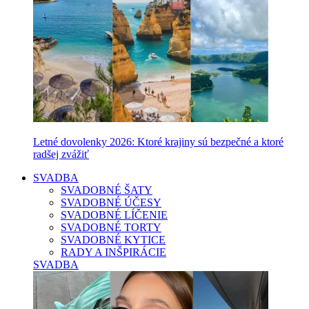
Letné dovolenky 2026: Ktoré krajiny sú bezpečné a ktoré
radšej zvážiť
SVADBA
SVADOBNÉ ŠATY
SVADOBNÉ ÚČESY
SVADOBNÉ LÍČENIE
SVADOBNÉ TORTY
SVADOBNÉ KYTICE
RADY A INŠPIRÁCIE
SVADBA