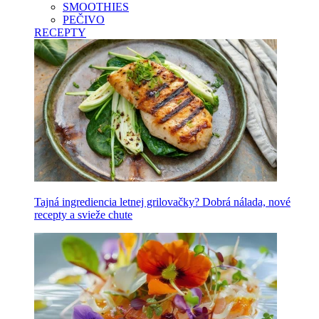
SMOOTHIES
PEČIVO
RECEPTY
Tajná ingrediencia letnej grilovačky? Dobrá nálada, nové
recepty a svieže chute