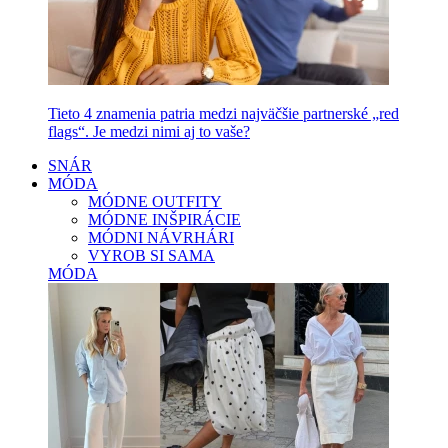
Tieto 4 znamenia patria medzi najväčšie partnerské „red
flags“. Je medzi nimi aj to vaše?
SNÁR
MÓDA
MÓDNE OUTFITY
MÓDNE INŠPIRÁCIE
MÓDNI NÁVRHÁRI
VYROB SI SAMA
MÓDA