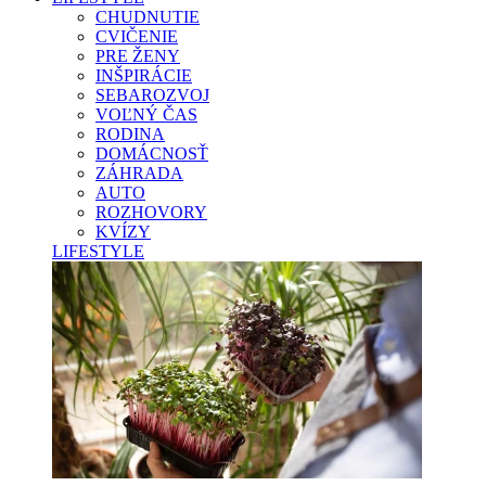
CHUDNUTIE
CVIČENIE
PRE ŽENY
INŠPIRÁCIE
SEBAROZVOJ
VOĽNÝ ČAS
RODINA
DOMÁCNOSŤ
ZÁHRADA
AUTO
ROZHOVORY
KVÍZY
LIFESTYLE