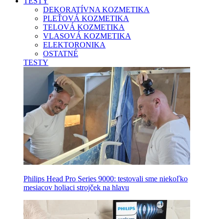
TESTY
DEKORATÍVNA KOZMETIKA
PLEŤOVÁ KOZMETIKA
TELOVÁ KOZMETIKA
VLASOVÁ KOZMETIKA
ELEKTORONIKA
OSTATNÉ
TESTY
Philips Head Pro Series 9000: testovali sme niekoľko
mesiacov holiaci strojček na hlavu