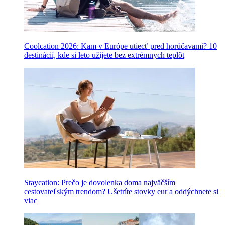
Coolcation 2026: Kam v Európe utiecť pred horúčavami? 10
destinácií, kde si leto užijete bez extrémnych teplôt
Staycation: Prečo je dovolenka doma najväčším
cestovateľským trendom? Ušetríte stovky eur a oddýchnete si
viac