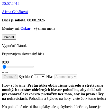
20.07.2012
Alena Čabáková
Dnes je
sobota
, 08.08.2026
Meniny má
Oskar
- význam mena
Prehrať
Vypočuť článok
Pripravujem slovenský hlas...
0:00
--:--
Rýchlosť
Hlas
Zastaviť
Hory sú krásne!
Pri turistike obdivujeme prírodu a stretávame
mnohých turistov oblečených hlavne pohodlne, aby dokázali
prekonávať akékoľvek prekážky bez toho, aby im praskli švy
na nohaviciach.
Pohodlne a štýlovo na hory, viete čo k tomu treba?
No pohodlné nie sú iba tepláky, ale aj štýlové oblečenie, ktoré je