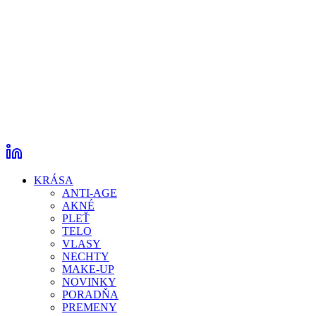
KRÁSA
ANTI-AGE
AKNÉ
PLEŤ
TELO
VLASY
NECHTY
MAKE-UP
NOVINKY
PORADŇA
PREMENY