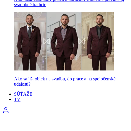
svadobné tradície
Ako sa líši oblek na svadbu, do práce a na spoločenské
udalosti?
SÚŤAŽE
TV