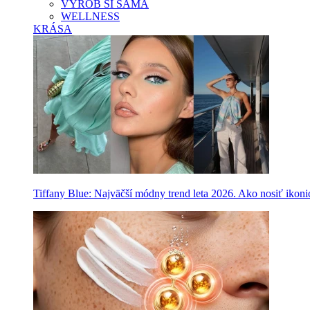
VYROB SI SAMA
WELLNESS
KRÁSA
Tiffany Blue: Najväčší módny trend leta 2026. Ako nosiť ikon