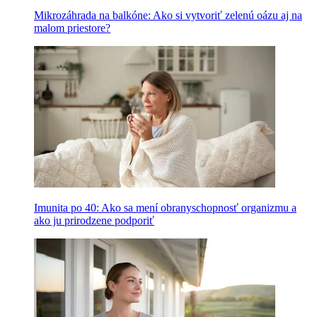
Mikrozáhrada na balkóne: Ako si vytvoriť zelenú oázu aj na
malom priestore?
Imunita po 40: Ako sa mení obranyschopnosť organizmu a
ako ju prirodzene podporiť