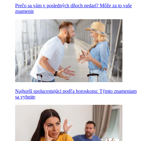
Prečo sa vám v posledných dňoch nedarí? Môže za to vaše
znamenie
Najhorší spolucestujúci podľa horoskopu: Týmto znameniam
sa vyhnite