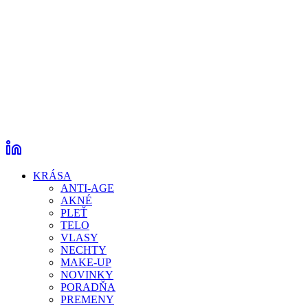
KRÁSA
ANTI-AGE
AKNÉ
PLEŤ
TELO
VLASY
NECHTY
MAKE-UP
NOVINKY
PORADŇA
PREMENY