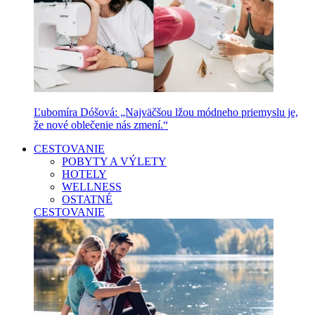
Ľubomíra Dóšová: „Najväčšou lžou módneho priemyslu je,
že nové oblečenie nás zmení.“
CESTOVANIE
POBYTY A VÝLETY
HOTELY
WELLNESS
OSTATNÉ
CESTOVANIE