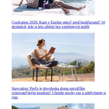
Coolcation 2026: Kam v Európe utiecť pred horúčavami? 10
destinácií, kde si leto užijete bez extrémnych teplôt
Staycation: Prečo je dovolenka doma najväčším
cestovateľským trendom? Ušetríte stovky eur a oddýchnete si
viac