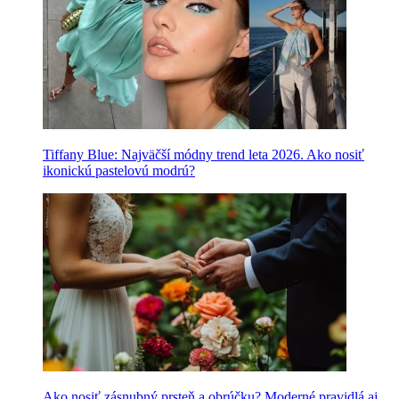
Tiffany Blue: Najväčší módny trend leta 2026. Ako nosiť
ikonickú pastelovú modrú?
Ako nosiť zásnubný prsteň a obrúčku? Moderné pravidlá aj