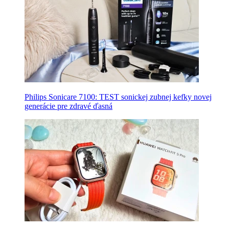
Philips Sonicare 7100: TEST sonickej zubnej kefky novej
generácie pre zdravé ďasná