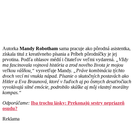
Autorka
Mandy Robotham
sama pracuje ako pôrodná asistentka,
získala titul z kreatívneho písania a Príbeh pôrodníčky je jej
prvotina. Podľa ohlasov médií i čitateľov veľmi vydarená.
„Vždy
ma fascinovala vojnová história a zrod nového života je mojou
veľkou vášňou,“
vysvetľuje Mandy.
„Práve kombinácia týchto
dvoch vecí mi vnukla nápad. Písanie o skutočných postavách ako
Hitler a Eva Braunová, ktoré v ľuďoch aj po ôsmych desaťročiach
vyvolávajú silné emócie, podrobilo skúške aj môj vlastný morálny
kompas.“
Odporúčame:
Iba trochu lásky: Prekonajú sestry nepriazeň
osudu?
Reklama