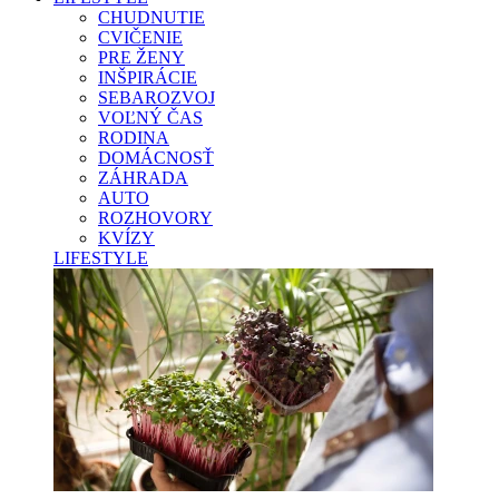
CHUDNUTIE
CVIČENIE
PRE ŽENY
INŠPIRÁCIE
SEBAROZVOJ
VOĽNÝ ČAS
RODINA
DOMÁCNOSŤ
ZÁHRADA
AUTO
ROZHOVORY
KVÍZY
LIFESTYLE