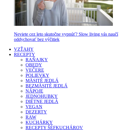
Neviete cez leto skutočne vypnúť? Slow living vás naučí
oddychovať bez výčitiek
VZŤAHY
RECEPTY
RAŇAJKY
OBEDY
VEČERE
POLIEVKY
MÄSITÉ JEDLÁ
BEZMÄSITÉ JEDLÁ
NÁPOJE
JEDNOHUBKY
DIÉTNE JEDLÁ
VEGAN
DEZERTY
RAW
KUCHÁRKY
RECEPTY ŠÉFKUCHÁROV