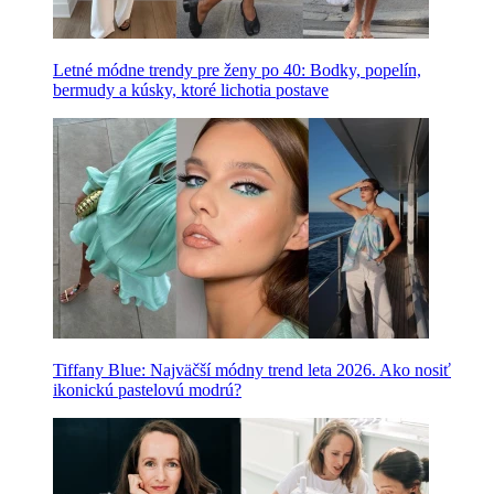
Letné módne trendy pre ženy po 40: Bodky, popelín,
bermudy a kúsky, ktoré lichotia postave
Tiffany Blue: Najväčší módny trend leta 2026. Ako nosiť
ikonickú pastelovú modrú?