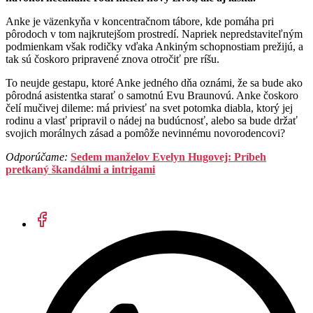
Anke je väzenkyňa v koncentračnom tábore, kde pomáha pri
pôrodoch v tom najkrutejšom prostredí. Napriek nepredstaviteľným
podmienkam však rodičky vďaka Ankiným schopnostiam prežijú, a
tak sú čoskoro pripravené znova otročiť pre ríšu.
To neujde gestapu, ktoré Anke jedného dňa oznámi, že sa bude ako
pôrodná asistentka starať o samotnú Evu Braunovú. Anke čoskoro
čelí mučivej dileme: má priviesť na svet potomka diabla, ktorý jej
rodinu a vlasť pripravil o nádej na budúcnosť, alebo sa bude držať
svojich morálnych zásad a pomôže nevinnému novorodencovi?
Odporúčame:
Sedem manželov Evelyn Hugovej: Príbeh
pretkaný škandálmi a intrigami