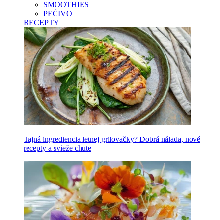
SMOOTHIES
PEČIVO
RECEPTY
Tajná ingrediencia letnej grilovačky? Dobrá nálada, nové
recepty a svieže chute