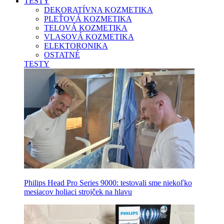
TESTY
DEKORATÍVNA KOZMETIKA
PLEŤOVÁ KOZMETIKA
TELOVÁ KOZMETIKA
VLASOVÁ KOZMETIKA
ELEKTORONIKA
OSTATNÉ
TESTY
Philips Head Pro Series 9000: testovali sme niekoľko
mesiacov holiaci strojček na hlavu