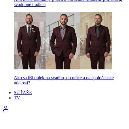
svadobné tradície
Ako sa líši oblek na svadbu, do práce a na spoločenské
udalosti?
SÚŤAŽE
TV