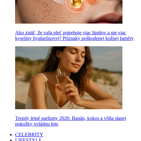
Ako zistiť, že vaša pleť potrebuje viac lipidov a nie viac
kyseliny hyalurónovej? Príznaky poškodenej kožnej bariéry
Trendy letné parfumy 2026: Banán, kokos a vôňa slanej
pokožky ovládnu leto
CELEBRITY
LIFESTYLE