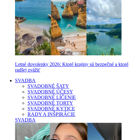
Letné dovolenky 2026: Ktoré krajiny sú bezpečné a ktoré
radšej zvážiť
SVADBA
SVADOBNÉ ŠATY
SVADOBNÉ ÚČESY
SVADOBNÉ LÍČENIE
SVADOBNÉ TORTY
SVADOBNÉ KYTICE
RADY A INŠPIRÁCIE
SVADBA