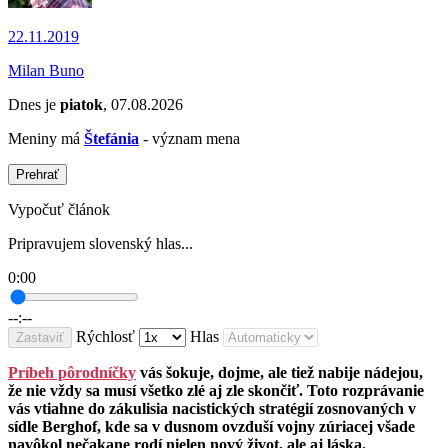
22.11.2019
Milan Buno
Dnes je
piatok
, 07.08.2026
Meniny má
Štefánia
- význam mena
Prehrať
Vypočuť článok
Pripravujem slovenský hlas...
0:00
--:--
Rýchlosť
Hlas
Zastaviť
Príbeh pôrodníčky
vás šokuje, dojme, ale tiež nabije nádejou,
že nie vždy sa musí všetko zlé aj zle skončiť. Toto rozprávanie
vás vtiahne do zákulisia nacistických stratégií zosnovaných v
sídle Berghof, kde sa v dusnom ovzduší vojny zúriacej všade
navôkol nečakane rodí nielen nový život, ale aj láska.