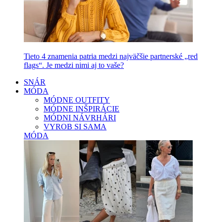
Tieto 4 znamenia patria medzi najväčšie partnerské „red
flags“. Je medzi nimi aj to vaše?
SNÁR
MÓDA
MÓDNE OUTFITY
MÓDNE INŠPIRÁCIE
MÓDNI NÁVRHÁRI
VYROB SI SAMA
MÓDA