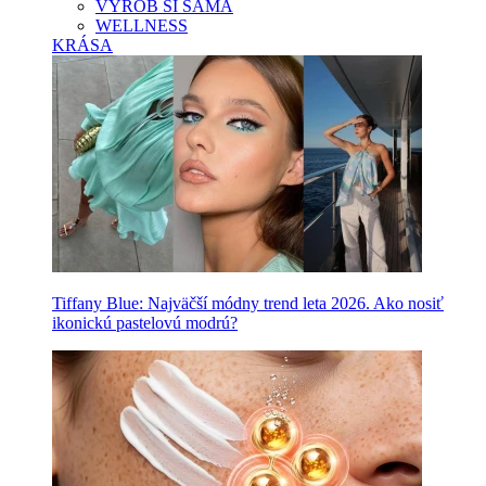
VYROB SI SAMA
WELLNESS
KRÁSA
Tiffany Blue: Najväčší módny trend leta 2026. Ako nosiť
ikonickú pastelovú modrú?