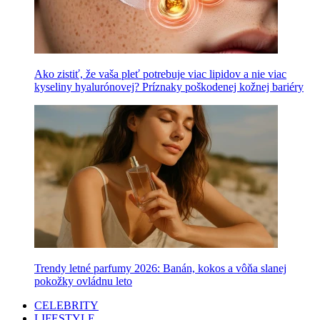
Ako zistiť, že vaša pleť potrebuje viac lipidov a nie viac
kyseliny hyalurónovej? Príznaky poškodenej kožnej bariéry
Trendy letné parfumy 2026: Banán, kokos a vôňa slanej
pokožky ovládnu leto
CELEBRITY
LIFESTYLE