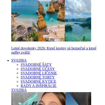
Letné dovolenky 2026: Ktoré krajiny sú bezpečné a ktoré
radšej zvážiť
SVADBA
SVADOBNÉ ŠATY
SVADOBNÉ ÚČESY
SVADOBNÉ LÍČENIE
SVADOBNÉ TORTY
SVADOBNÉ KYTICE
RADY A INŠPIRÁCIE
SVADBA