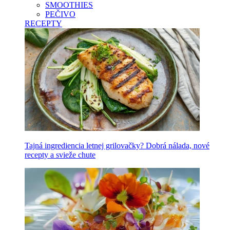
SMOOTHIES
PEČIVO
RECEPTY
Tajná ingrediencia letnej grilovačky? Dobrá nálada, nové
recepty a svieže chute