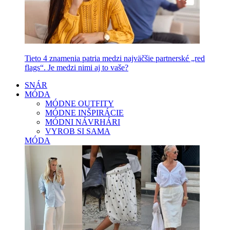
Tieto 4 znamenia patria medzi najväčšie partnerské „red
flags“. Je medzi nimi aj to vaše?
SNÁR
MÓDA
MÓDNE OUTFITY
MÓDNE INŠPIRÁCIE
MÓDNI NÁVRHÁRI
VYROB SI SAMA
MÓDA