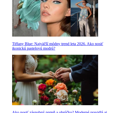
Tiffany Blue: Najväčší módny trend leta 2026. Ako nosiť
ikonickú pastelovú modrú?
Ako nosiť zásnubný prsteň a obrúčku? Moderné pravidlá aj