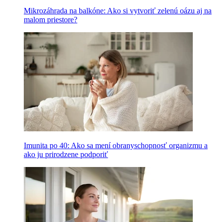
Mikrozáhrada na balkóne: Ako si vytvoriť zelenú oázu aj na
malom priestore?
Imunita po 40: Ako sa mení obranyschopnosť organizmu a
ako ju prirodzene podporiť