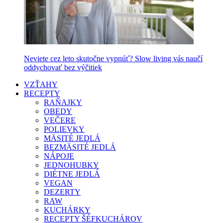
Neviete cez leto skutočne vypnúť? Slow living vás naučí
oddychovať bez výčitiek
VZŤAHY
RECEPTY
RAŇAJKY
OBEDY
VEČERE
POLIEVKY
MÄSITÉ JEDLÁ
BEZMÄSITÉ JEDLÁ
NÁPOJE
JEDNOHUBKY
DIÉTNE JEDLÁ
VEGAN
DEZERTY
RAW
KUCHÁRKY
RECEPTY ŠÉFKUCHÁROV