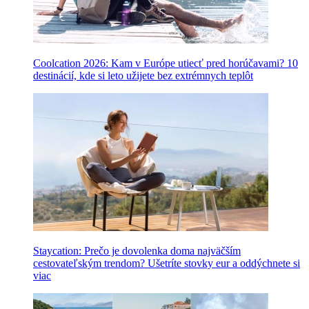
Coolcation 2026: Kam v Európe utiecť pred horúčavami? 10
destinácií, kde si leto užijete bez extrémnych teplôt
Staycation: Prečo je dovolenka doma najväčším
cestovateľským trendom? Ušetríte stovky eur a oddýchnete si
viac