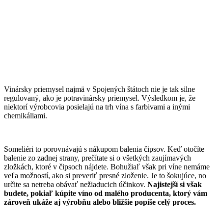
Vinársky priemysel najmä v Spojených štátoch nie je tak silne
regulovaný, ako je potravinársky priemysel. Výsledkom je, že
niektorí výrobcovia posielajú na trh vína s farbivami a inými
chemikáliami.
Someliéri to porovnávajú s nákupom balenia čipsov. Keď otočíte
balenie zo zadnej strany, prečítate si o všetkých zaujímavých
zložkách, ktoré v čipsoch nájdete. Bohužiaľ však pri víne nemáme
veľa možností, ako si preveriť presné zloženie. Je to šokujúce, no
určite sa netreba obávať nežiaducich účinkov.
Najistejší si však
budete, pokiaľ kúpite víno od malého producenta, ktorý vám
zároveň ukáže aj výrobňu alebo bližšie popíše celý proces.