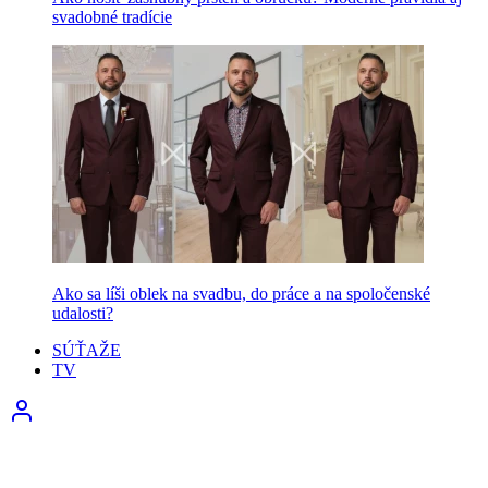
svadobné tradície
Ako sa líši oblek na svadbu, do práce a na spoločenské
udalosti?
SÚŤAŽE
TV