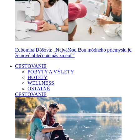
Ľubomíra Dóšová: „Najväčšou lžou módneho priemyslu je,
že nové oblečenie nás zmení.“
CESTOVANIE
POBYTY A VÝLETY
HOTELY
WELLNESS
OSTATNÉ
CESTOVANIE