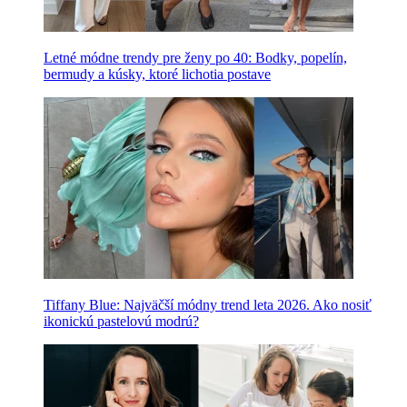
Letné módne trendy pre ženy po 40: Bodky, popelín,
bermudy a kúsky, ktoré lichotia postave
Tiffany Blue: Najväčší módny trend leta 2026. Ako nosiť
ikonickú pastelovú modrú?