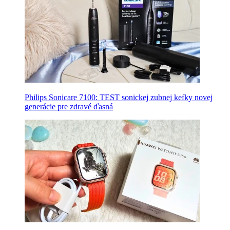
Philips Sonicare 7100: TEST sonickej zubnej kefky novej
generácie pre zdravé ďasná