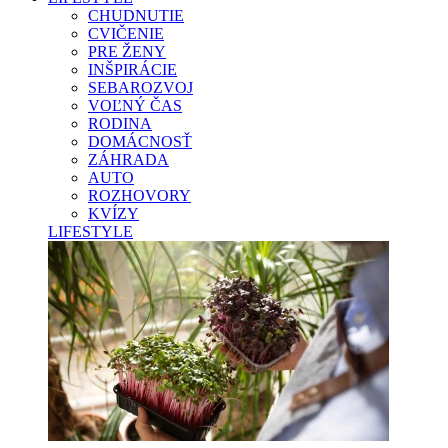
CHUDNUTIE
CVIČENIE
PRE ŽENY
INŠPIRÁCIE
SEBAROZVOJ
VOĽNÝ ČAS
RODINA
DOMÁCNOSŤ
ZÁHRADA
AUTO
ROZHOVORY
KVÍZY
LIFESTYLE