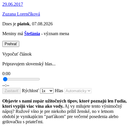
29.06.2017
Zuzana Lorenčíková
Dnes je
piatok
, 07.08.2026
Meniny má
Štefánia
- význam mena
Prehrať
Vypočuť článok
Pripravujem slovenský hlas...
0:00
--:--
Rýchlosť
Hlas
Zastaviť
Objavte s nami zopár užitočných tipov, ktoré poznajú len ľudia,
ktorí vypijú viac vína ako vody.
Aj vy milujete tento výnimočný
nápoj? Ružové víno je pre niekoho príliš ženské, no v letnom
období je vynikajúcim "parťákom" pre večerné posedenia alebo
grilovačku s priateľmi.