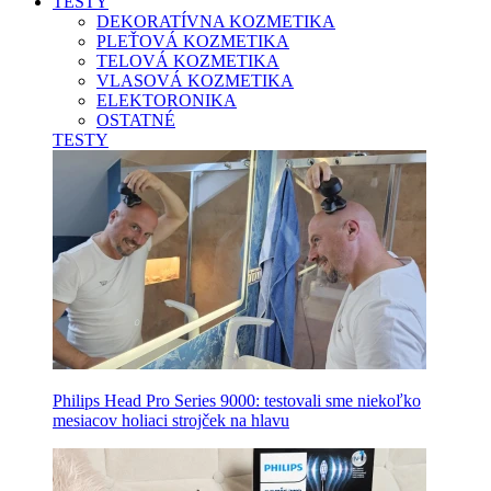
TESTY
DEKORATÍVNA KOZMETIKA
PLEŤOVÁ KOZMETIKA
TELOVÁ KOZMETIKA
VLASOVÁ KOZMETIKA
ELEKTORONIKA
OSTATNÉ
TESTY
Philips Head Pro Series 9000: testovali sme niekoľko
mesiacov holiaci strojček na hlavu