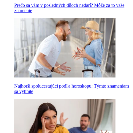
Prečo sa vám v posledných dňoch nedarí? Môže za to vaše
znamenie
Najhorší spolucestujúci podľa horoskopu: Týmto znameniam
sa vyhnite