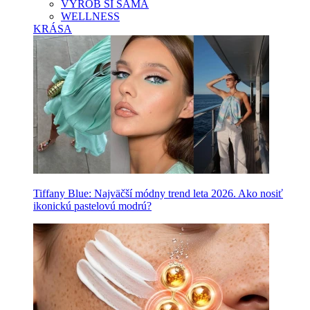
VYROB SI SAMA
WELLNESS
KRÁSA
Tiffany Blue: Najväčší módny trend leta 2026. Ako nosiť
ikonickú pastelovú modrú?