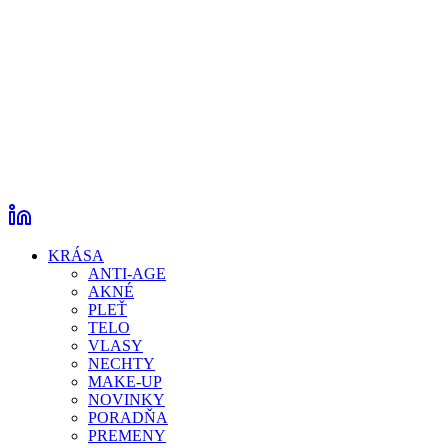
KRÁSA
ANTI-AGE
AKNÉ
PLEŤ
TELO
VLASY
NECHTY
MAKE-UP
NOVINKY
PORADŇA
PREMENY