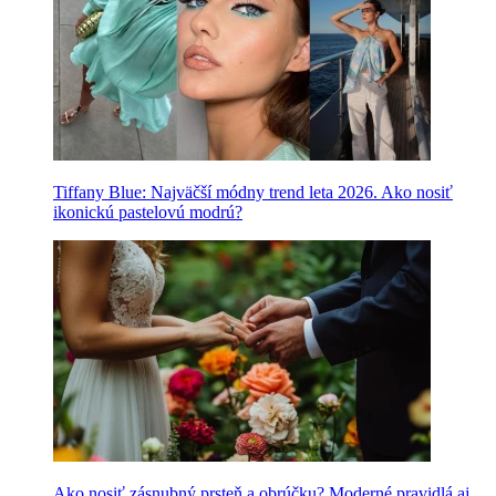
Tiffany Blue: Najväčší módny trend leta 2026. Ako nosiť
ikonickú pastelovú modrú?
Ako nosiť zásnubný prsteň a obrúčku? Moderné pravidlá aj