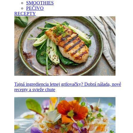
SMOOTHIES
PEČIVO
RECEPTY
Tajná ingrediencia letnej grilovačky? Dobrá nálada, nové
recepty a svieže chute