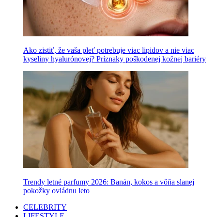
Ako zistiť, že vaša pleť potrebuje viac lipidov a nie viac
kyseliny hyalurónovej? Príznaky poškodenej kožnej bariéry
Trendy letné parfumy 2026: Banán, kokos a vôňa slanej
pokožky ovládnu leto
CELEBRITY
LIFESTYLE