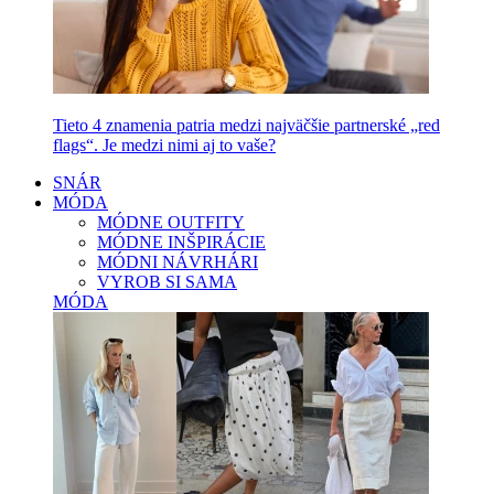
Tieto 4 znamenia patria medzi najväčšie partnerské „red
flags“. Je medzi nimi aj to vaše?
SNÁR
MÓDA
MÓDNE OUTFITY
MÓDNE INŠPIRÁCIE
MÓDNI NÁVRHÁRI
VYROB SI SAMA
MÓDA