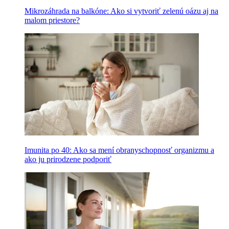
Mikrozáhrada na balkóne: Ako si vytvoriť zelenú oázu aj na
malom priestore?
Imunita po 40: Ako sa mení obranyschopnosť organizmu a
ako ju prirodzene podporiť