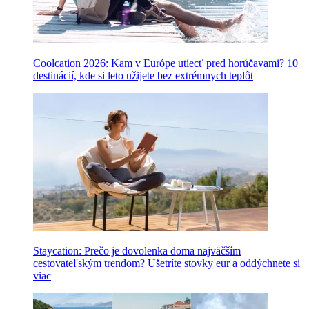
Coolcation 2026: Kam v Európe utiecť pred horúčavami? 10
destinácií, kde si leto užijete bez extrémnych teplôt
Staycation: Prečo je dovolenka doma najväčším
cestovateľským trendom? Ušetríte stovky eur a oddýchnete si
viac