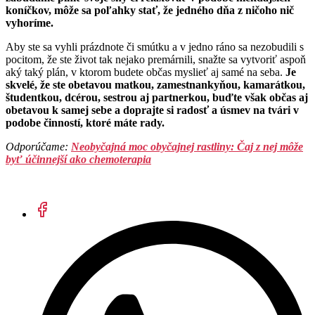
koníčkov, môže sa poľahky stať, že jedného dňa z ničoho nič
vyhoríme.
Aby ste sa vyhli prázdnote či smútku a v jedno ráno sa nezobudili s
pocitom, že ste život tak nejako premárnili, snažte sa vytvoriť aspoň
aký taký plán, v ktorom budete občas myslieť aj samé na seba.
Je
skvelé, že ste obetavou matkou, zamestnankyňou, kamarátkou,
študentkou, dcérou, sestrou aj partnerkou, buďte však občas aj
obetavou k samej sebe a doprajte si radosť a úsmev na tvári v
podobe činností, ktoré máte rady.
Odporúčame:
Neobyčajná moc obyčajnej rastliny: Čaj z nej môže
byť účinnejší ako chemoterapia