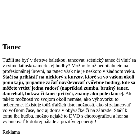
Tanec
Túžili ste byť v detstve baletkou, tancovať scénický tanec či vlniť sa
v rytme latinsko-americkej hudby? Možno to už nedotiahnete na
profesionálnej úrovni, na tanec však nie je neskoro v žiadnom veku.
Stačí sa prihlásiť na niektorý z kurzov, ktoré sa vo vašom okolí
ponúkajú, prípadne začať navštevovať cvičebné hodiny, kde sa
môžete vrtieť jedna radosť (napríklad zumba, brušný tanec,
dancehall, bokwa či tanec pri tyči, známy ako pole dance).
Ak
takéto možnosti vo svojom okolí nemáte, ako výhovorku to
neberieme. Existuje totiž ďalších tisíc možností, ako si zatancovať
vo voľnom čase, hoc aj doma v obývačke či na záhrade. Stačí k
tomu iba hudba, možno nejaké to DVD s choreografiou a hor sa
vytancovať k dobrej nálade a pozitívnej energii!
Reklama