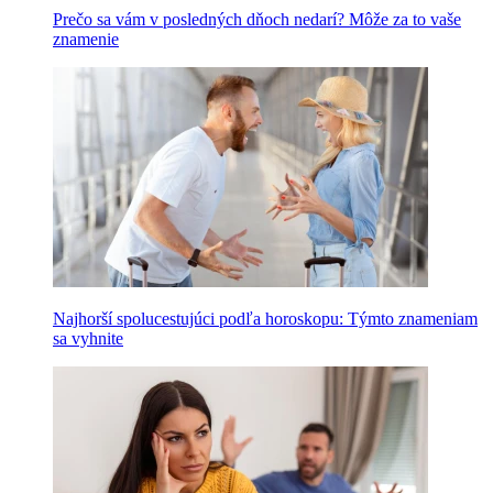
Prečo sa vám v posledných dňoch nedarí? Môže za to vaše
znamenie
Najhorší spolucestujúci podľa horoskopu: Týmto znameniam
sa vyhnite