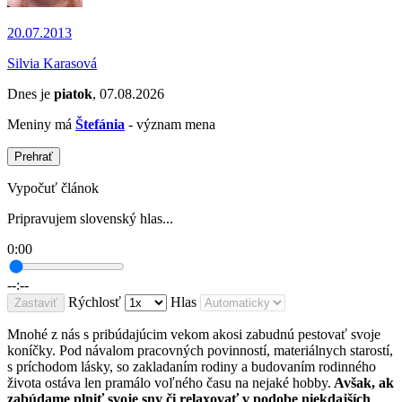
20.07.2013
Silvia Karasová
Dnes je
piatok
, 07.08.2026
Meniny má
Štefánia
- význam mena
Prehrať
Vypočuť článok
Pripravujem slovenský hlas...
0:00
--:--
Rýchlosť
Hlas
Zastaviť
Mnohé z nás s pribúdajúcim vekom akosi zabudnú pestovať svoje
koníčky. Pod návalom pracovných povinností, materiálnych starostí,
s príchodom lásky, so zakladaním rodiny a budovaním rodinného
života ostáva len pramálo voľného času na nejaké hobby.
Avšak, ak
zabúdame plniť svoje sny či relaxovať v podobe niekdajších