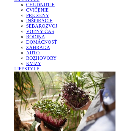
CHUDNUTIE
CVIČENIE
PRE ŽENY
INŠPIRÁCIE
SEBAROZVOJ
VOĽNÝ ČAS
RODINA
DOMÁCNOSŤ
ZÁHRADA
AUTO
ROZHOVORY
KVÍZY
LIFESTYLE