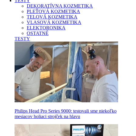
TESTY
DEKORATÍVNA KOZMETIKA
PLEŤOVÁ KOZMETIKA
TELOVÁ KOZMETIKA
VLASOVÁ KOZMETIKA
ELEKTORONIKA
OSTATNÉ
TESTY
Philips Head Pro Series 9000: testovali sme niekoľko
mesiacov holiaci strojček na hlavu