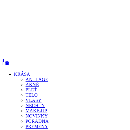
KRÁSA
ANTI-AGE
AKNÉ
PLEŤ
TELO
VLASY
NECHTY
MAKE-UP
NOVINKY
PORADŇA
PREMENY