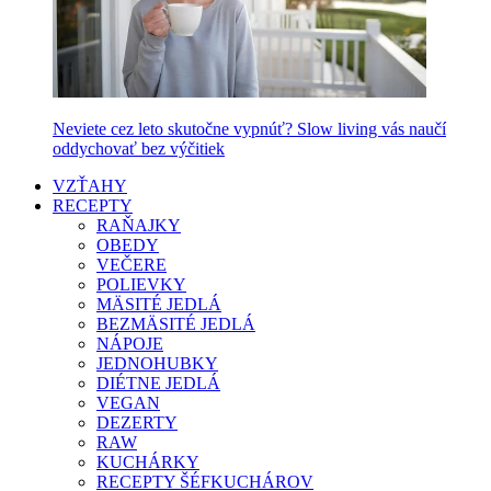
Neviete cez leto skutočne vypnúť? Slow living vás naučí
oddychovať bez výčitiek
VZŤAHY
RECEPTY
RAŇAJKY
OBEDY
VEČERE
POLIEVKY
MÄSITÉ JEDLÁ
BEZMÄSITÉ JEDLÁ
NÁPOJE
JEDNOHUBKY
DIÉTNE JEDLÁ
VEGAN
DEZERTY
RAW
KUCHÁRKY
RECEPTY ŠÉFKUCHÁROV