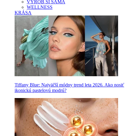
VYROB SI SAMA
WELLNESS
KRÁSA
Tiffany Blue: Najväčší módny trend leta 2026. Ako nosiť
ikonickú pastelovú modrú?