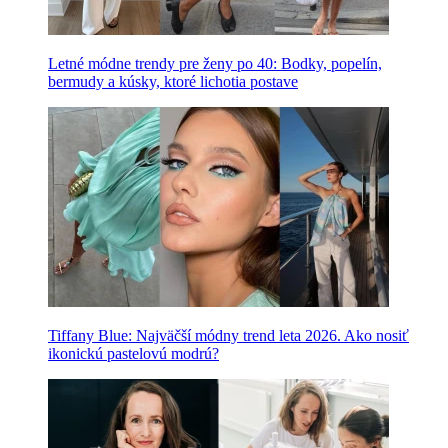
Letné módne trendy pre ženy po 40: Bodky, popelín,
bermudy a kúsky, ktoré lichotia postave
Tiffany Blue: Najväčší módny trend leta 2026. Ako nosiť
ikonickú pastelovú modrú?