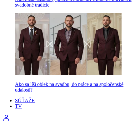
svadobné tradície
Ako sa líši oblek na svadbu, do práce a na spoločenské
udalosti?
SÚŤAŽE
TV