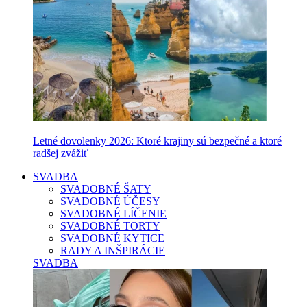
Letné dovolenky 2026: Ktoré krajiny sú bezpečné a ktoré
radšej zvážiť
SVADBA
SVADOBNÉ ŠATY
SVADOBNÉ ÚČESY
SVADOBNÉ LÍČENIE
SVADOBNÉ TORTY
SVADOBNÉ KYTICE
RADY A INŠPIRÁCIE
SVADBA