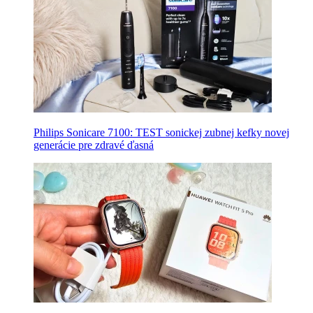
Philips Sonicare 7100: TEST sonickej zubnej kefky novej
generácie pre zdravé ďasná