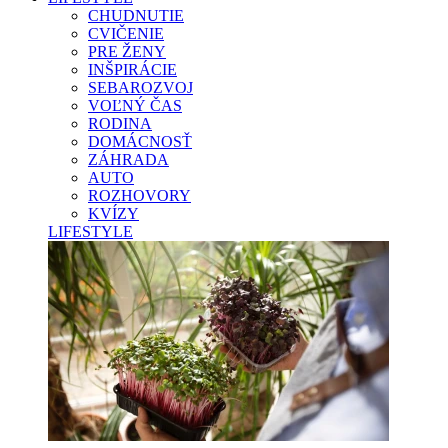
CHUDNUTIE
CVIČENIE
PRE ŽENY
INŠPIRÁCIE
SEBAROZVOJ
VOĽNÝ ČAS
RODINA
DOMÁCNOSŤ
ZÁHRADA
AUTO
ROZHOVORY
KVÍZY
LIFESTYLE