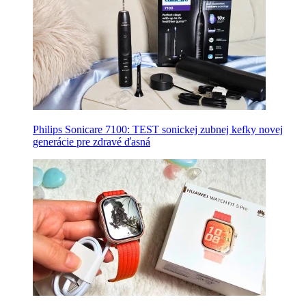
Philips Sonicare 7100: TEST sonickej zubnej kefky novej
generácie pre zdravé ďasná