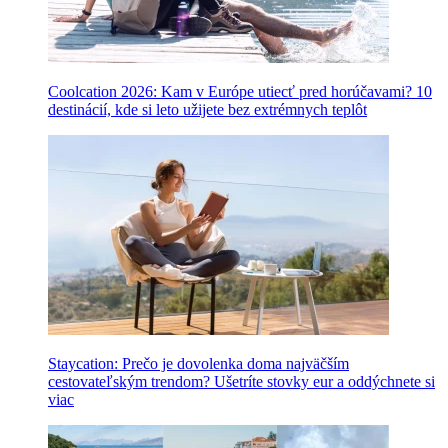
Coolcation 2026: Kam v Európe utiecť pred horúčavami? 10
destinácií, kde si leto užijete bez extrémnych teplôt
Staycation: Prečo je dovolenka doma najväčším
cestovateľským trendom? Ušetríte stovky eur a oddýchnete si
viac