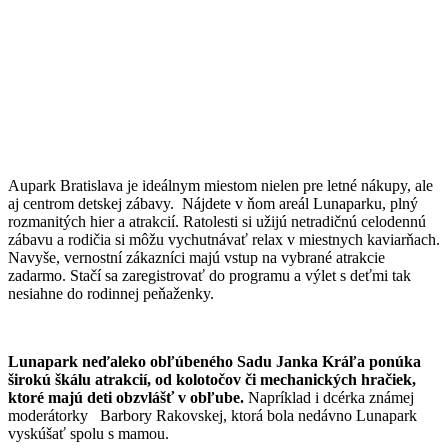
Aupark Bratislava je ideálnym miestom nielen pre letné nákupy, ale
aj centrom detskej zábavy. Nájdete v ňom areál Lunaparku, plný
rozmanitých hier a atrakcií. Ratolesti si užijú netradičnú celodennú
zábavu a rodičia si môžu vychutnávať relax v miestnych kaviarňach.
Navyše, vernostní zákazníci majú vstup na vybrané atrakcie
zadarmo. Stačí sa zaregistrovať do programu a výlet s deťmi tak
nesiahne do rodinnej peňaženky.
Lunapark neďaleko obľúbeného Sadu Janka Kráľa ponúka
širokú škálu atrakcií, od kolotočov či mechanických hračiek,
ktoré majú deti obzvlášť v obľube.
Napríklad i dcérka známej
moderátorky Barbory Rakovskej, ktorá bola nedávno Lunapark
vyskúšať spolu s mamou.