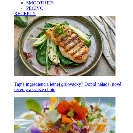
SMOOTHIES
PEČIVO
RECEPTY
Tajná ingrediencia letnej grilovačky? Dobrá nálada, nové
recepty a svieže chute