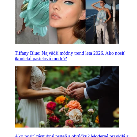
Tiffany Blue: Najväčší módny trend leta 2026. Ako nosiť
ikonickú pastelovú modrú?
Ako nosiť zásnubný prsteň a obrúčku? Moderné pravidlá aj