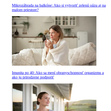
Mikrozáhrada na balkóne: Ako si vytvoriť zelenú oázu aj na
malom priestore?
Imunita po 40: Ako sa mení obranyschopnosť organizmu a
ako ju prirodzene podporiť