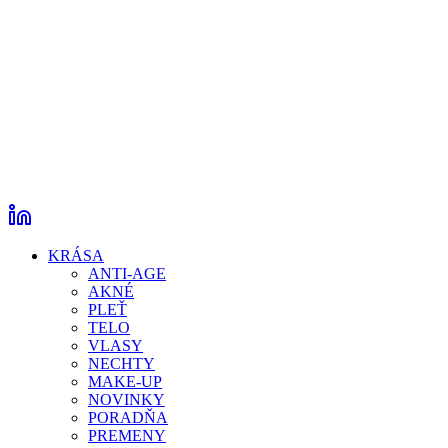
KRÁSA
ANTI-AGE
AKNÉ
PLEŤ
TELO
VLASY
NECHTY
MAKE-UP
NOVINKY
PORADŇA
PREMENY