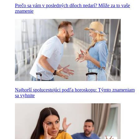
Prečo sa vám v posledných dňoch nedarí? Môže za to vaše
znamenie
Najhorší spolucestujúci podľa horoskopu: Týmto znameniam
sa vyhnite