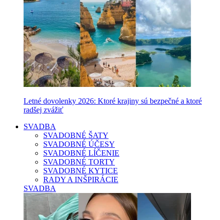
Letné dovolenky 2026: Ktoré krajiny sú bezpečné a ktoré
radšej zvážiť
SVADBA
SVADOBNÉ ŠATY
SVADOBNÉ ÚČESY
SVADOBNÉ LÍČENIE
SVADOBNÉ TORTY
SVADOBNÉ KYTICE
RADY A INŠPIRÁCIE
SVADBA