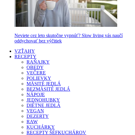
Neviete cez leto skutočne vypnúť? Slow living vás naučí
oddychovať bez výčitiek
VZŤAHY
RECEPTY
RAŇAJKY
OBEDY
VEČERE
POLIEVKY
MÄSITÉ JEDLÁ
BEZMÄSITÉ JEDLÁ
NÁPOJE
JEDNOHUBKY
DIÉTNE JEDLÁ
VEGAN
DEZERTY
RAW
KUCHÁRKY
RECEPTY ŠÉFKUCHÁROV