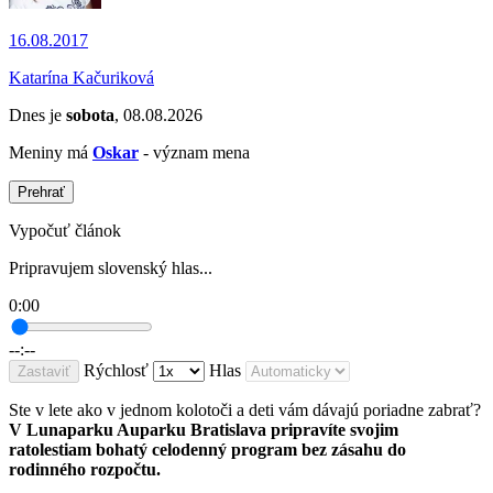
16.08.2017
Katarína Kačuriková
Dnes je
sobota
, 08.08.2026
Meniny má
Oskar
- význam mena
Prehrať
Vypočuť článok
Pripravujem slovenský hlas...
0:00
--:--
Rýchlosť
Hlas
Zastaviť
Ste v lete ako v jednom kolotoči a deti vám dávajú poriadne zabrať?
V Lunaparku Auparku Bratislava pripravíte svojim
ratolestiam bohatý celodenný program bez zásahu do
rodinného rozpočtu.