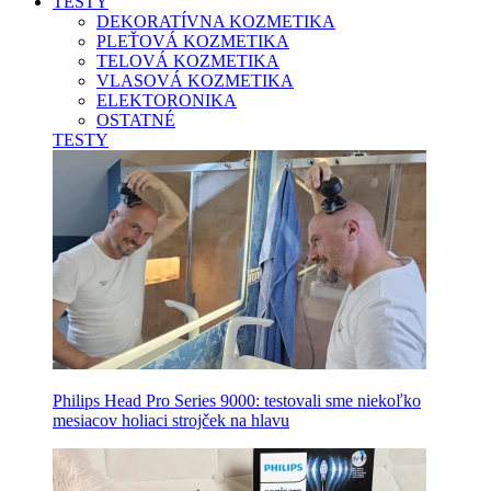
TESTY
DEKORATÍVNA KOZMETIKA
PLEŤOVÁ KOZMETIKA
TELOVÁ KOZMETIKA
VLASOVÁ KOZMETIKA
ELEKTORONIKA
OSTATNÉ
TESTY
Philips Head Pro Series 9000: testovali sme niekoľko
mesiacov holiaci strojček na hlavu