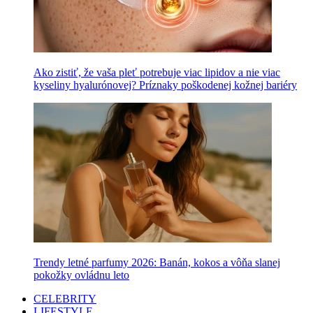
Ako zistiť, že vaša pleť potrebuje viac lipidov a nie viac
kyseliny hyalurónovej? Príznaky poškodenej kožnej bariéry
Trendy letné parfumy 2026: Banán, kokos a vôňa slanej
pokožky ovládnu leto
CELEBRITY
LIFESTYLE