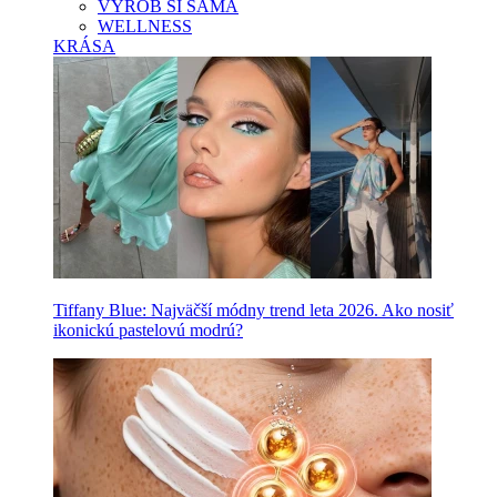
VYROB SI SAMA
WELLNESS
KRÁSA
Tiffany Blue: Najväčší módny trend leta 2026. Ako nosiť
ikonickú pastelovú modrú?