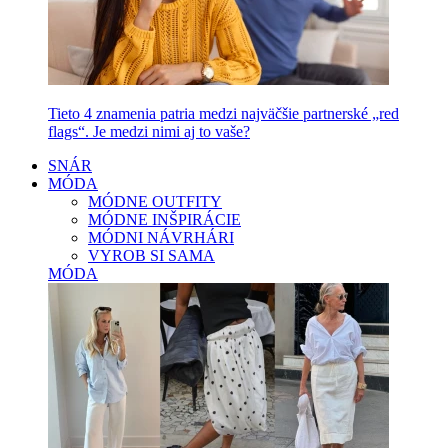
Tieto 4 znamenia patria medzi najväčšie partnerské „red
flags“. Je medzi nimi aj to vaše?
SNÁR
MÓDA
MÓDNE OUTFITY
MÓDNE INŠPIRÁCIE
MÓDNI NÁVRHÁRI
VYROB SI SAMA
MÓDA