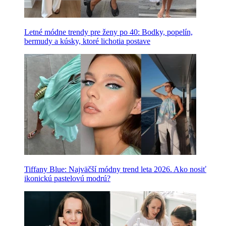
Letné módne trendy pre ženy po 40: Bodky, popelín,
bermudy a kúsky, ktoré lichotia postave
Tiffany Blue: Najväčší módny trend leta 2026. Ako nosiť
ikonickú pastelovú modrú?