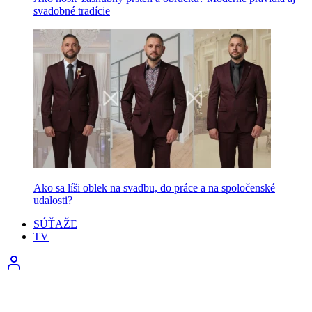
svadobné tradície
Ako sa líši oblek na svadbu, do práce a na spoločenské
udalosti?
SÚŤAŽE
TV