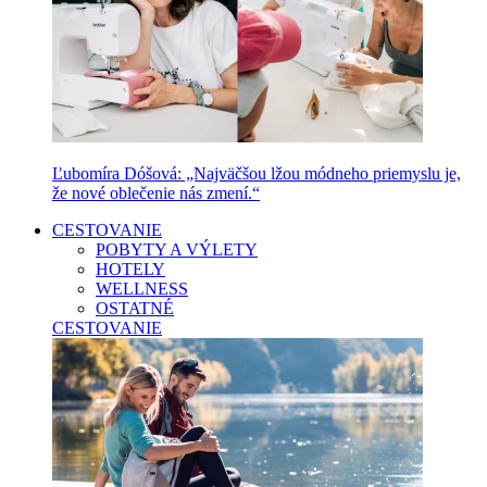
Ľubomíra Dóšová: „Najväčšou lžou módneho priemyslu je,
že nové oblečenie nás zmení.“
CESTOVANIE
POBYTY A VÝLETY
HOTELY
WELLNESS
OSTATNÉ
CESTOVANIE