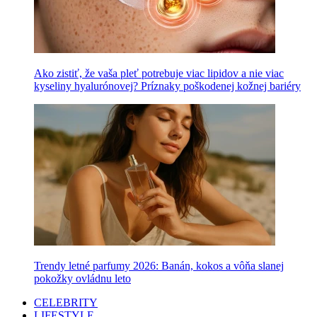
Ako zistiť, že vaša pleť potrebuje viac lipidov a nie viac
kyseliny hyalurónovej? Príznaky poškodenej kožnej bariéry
Trendy letné parfumy 2026: Banán, kokos a vôňa slanej
pokožky ovládnu leto
CELEBRITY
LIFESTYLE