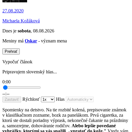
27.08.2020
Michaela Kožáková
Dnes je
sobota
, 08.08.2026
Meniny má
Oskar
- význam mena
Prehrať
Vypočuť článok
Pripravujem slovenský hlas...
0:00
--:--
Rýchlosť
Hlas
Zastaviť
Spomienky na detstvo. Na tie rozbité kolená, prepisovanie známok
v klasifikačnom zozname, bozk za panelákom. Prvá cigaretka, za
ktorú ste dostali poriadny výprask, nekonečné čakanie na prázdniny
a, samozrejme, dohováranie rodičov.
Alebo lepšie povedané
vyhrážky, ktorými sa vás snažili „vpratať do kože."
Vtedy vám