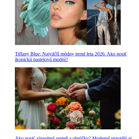
Tiffany Blue: Najväčší módny trend leta 2026. Ako nosiť
ikonickú pastelovú modrú?
Ako nosiť zásnubný prsteň a obrúčku? Moderné pravidlá aj