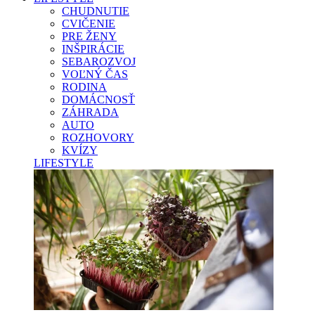
CHUDNUTIE
CVIČENIE
PRE ŽENY
INŠPIRÁCIE
SEBAROZVOJ
VOĽNÝ ČAS
RODINA
DOMÁCNOSŤ
ZÁHRADA
AUTO
ROZHOVORY
KVÍZY
LIFESTYLE