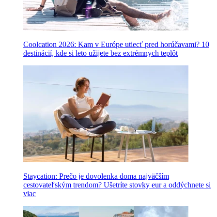
Coolcation 2026: Kam v Európe utiecť pred horúčavami? 10
destinácií, kde si leto užijete bez extrémnych teplôt
Staycation: Prečo je dovolenka doma najväčším
cestovateľským trendom? Ušetríte stovky eur a oddýchnete si
viac