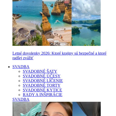
Letné dovolenky 2026: Ktoré krajiny sú bezpečné a ktoré
radšej zvážiť
SVADBA
SVADOBNÉ ŠATY
SVADOBNÉ ÚČESY
SVADOBNÉ LÍČENIE
SVADOBNÉ TORTY
SVADOBNÉ KYTICE
RADY A INŠPIRÁCIE
SVADBA