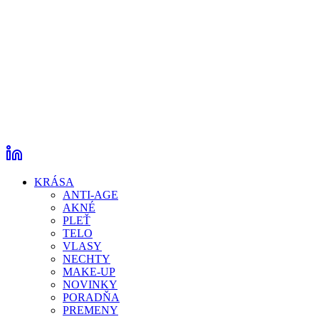
KRÁSA
ANTI-AGE
AKNÉ
PLEŤ
TELO
VLASY
NECHTY
MAKE-UP
NOVINKY
PORADŇA
PREMENY