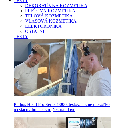
TESTY
DEKORATÍVNA KOZMETIKA
PLEŤOVÁ KOZMETIKA
TELOVÁ KOZMETIKA
VLASOVÁ KOZMETIKA
ELEKTORONIKA
OSTATNÉ
TESTY
Philips Head Pro Series 9000: testovali sme niekoľko
mesiacov holiaci strojček na hlavu