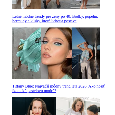
Letné módne trendy pre ženy po 40: Bodky, popelín,
bermudy a kúsky, ktoré lichotia postave
Tiffany Blue: Najväčší módny trend leta 2026. Ako nosiť
ikonickú pastelovú modrú?