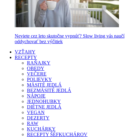
Neviete cez leto skutočne vypnúť? Slow living vás naučí
oddychovať bez výčitiek
VZŤAHY
RECEPTY
RAŇAJKY
OBEDY
VEČERE
POLIEVKY
MÄSITÉ JEDLÁ
BEZMÄSITÉ JEDLÁ
NÁPOJE
JEDNOHUBKY
DIÉTNE JEDLÁ
VEGAN
DEZERTY
RAW
KUCHÁRKY
RECEPTY ŠÉFKUCHÁROV