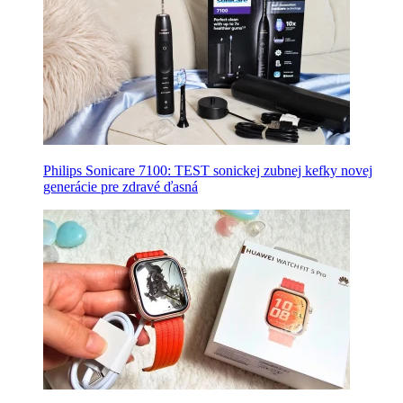
Philips Sonicare 7100: TEST sonickej zubnej kefky novej
generácie pre zdravé ďasná