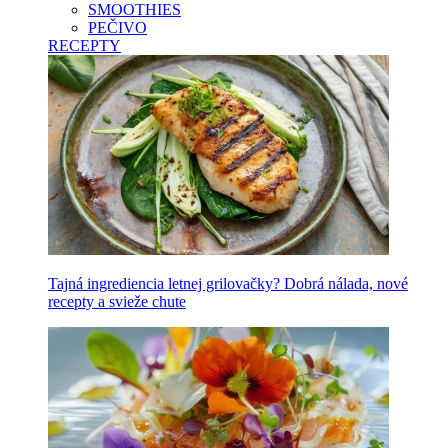
SMOOTHIES
PEČIVO
RECEPTY
Tajná ingrediencia letnej grilovačky? Dobrá nálada, nové
recepty a svieže chute