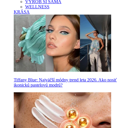
VYROB SI SAMA
WELLNESS
KRÁSA
Tiffany Blue: Najväčší módny trend leta 2026. Ako nosiť
ikonickú pastelovú modrú?