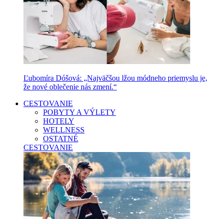
Ľubomíra Dóšová: „Najväčšou lžou módneho priemyslu je,
že nové oblečenie nás zmení.“
CESTOVANIE
POBYTY A VÝLETY
HOTELY
WELLNESS
OSTATNÉ
CESTOVANIE