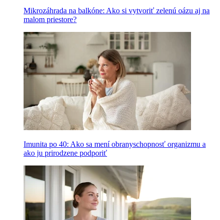
Mikrozáhrada na balkóne: Ako si vytvoriť zelenú oázu aj na
malom priestore?
Imunita po 40: Ako sa mení obranyschopnosť organizmu a
ako ju prirodzene podporiť