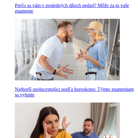
Prečo sa vám v posledných dňoch nedarí? Môže za to vaše
znamenie
Najhorší spolucestujúci podľa horoskopu: Týmto znameniam
sa vyhnite