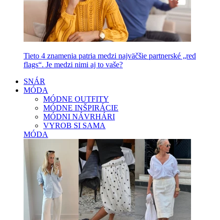
Tieto 4 znamenia patria medzi najväčšie partnerské „red
flags“. Je medzi nimi aj to vaše?
SNÁR
MÓDA
MÓDNE OUTFITY
MÓDNE INŠPIRÁCIE
MÓDNI NÁVRHÁRI
VYROB SI SAMA
MÓDA