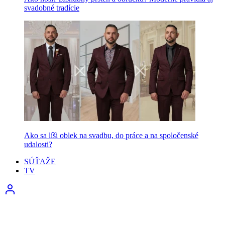
svadobné tradície
Ako sa líši oblek na svadbu, do práce a na spoločenské
udalosti?
SÚŤAŽE
TV