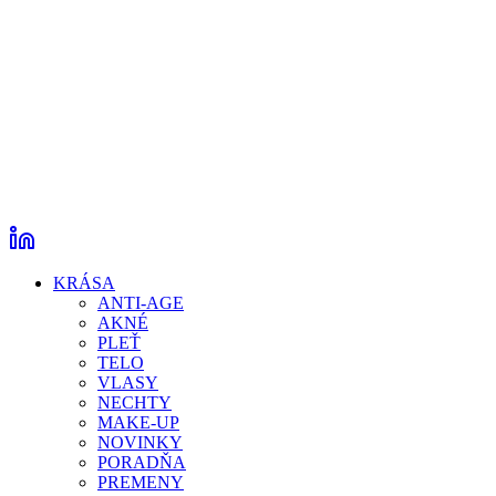
KRÁSA
ANTI-AGE
AKNÉ
PLEŤ
TELO
VLASY
NECHTY
MAKE-UP
NOVINKY
PORADŇA
PREMENY