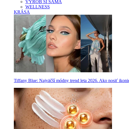
VYROB SI SAMA
WELLNESS
KRÁSA
Tiffany Blue: Najväčší módny trend leta 2026. Ako nosiť ikon