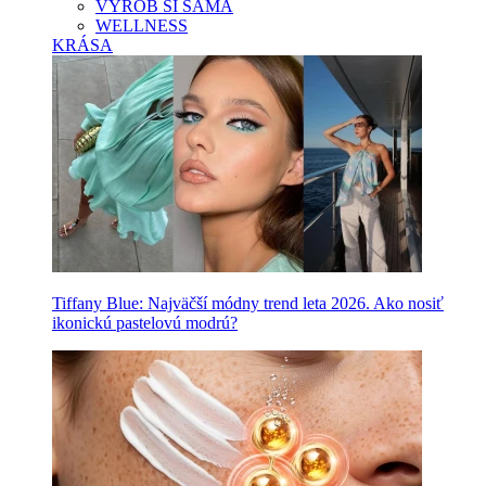
VYROB SI SAMA
WELLNESS
KRÁSA
Tiffany Blue: Najväčší módny trend leta 2026. Ako nosiť
ikonickú pastelovú modrú?