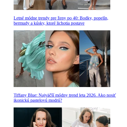
Letné módne trendy pre ženy po 40: Bodky, popelín,
bermudy a kúsky, ktoré lichotia postave
Tiffany Blue: Najväčší módny trend leta 2026. Ako nosiť
ikonickú pastelovú modrú?