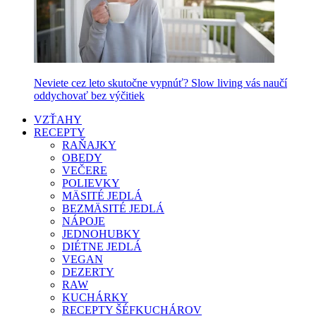
Neviete cez leto skutočne vypnúť? Slow living vás naučí
oddychovať bez výčitiek
VZŤAHY
RECEPTY
RAŇAJKY
OBEDY
VEČERE
POLIEVKY
MÄSITÉ JEDLÁ
BEZMÄSITÉ JEDLÁ
NÁPOJE
JEDNOHUBKY
DIÉTNE JEDLÁ
VEGAN
DEZERTY
RAW
KUCHÁRKY
RECEPTY ŠÉFKUCHÁROV