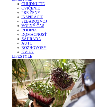
CHUDNUTIE
CVIČENIE
PRE ŽENY
INŠPIRÁCIE
SEBAROZVOJ
VOĽNÝ ČAS
RODINA
DOMÁCNOSŤ
ZÁHRADA
AUTO
ROZHOVORY
KVÍZY
LIFESTYLE