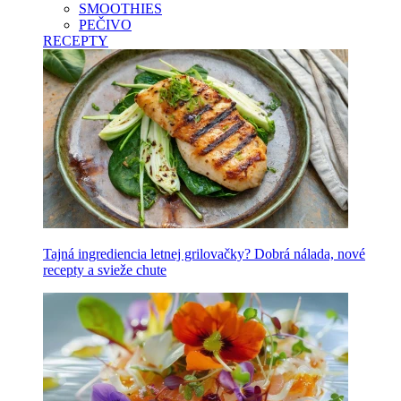
SMOOTHIES
PEČIVO
RECEPTY
Tajná ingrediencia letnej grilovačky? Dobrá nálada, nové
recepty a svieže chute