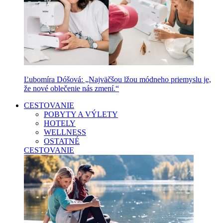
Ľubomíra Dóšová: „Najväčšou lžou módneho priemyslu je,
že nové oblečenie nás zmení.“
CESTOVANIE
POBYTY A VÝLETY
HOTELY
WELLNESS
OSTATNÉ
CESTOVANIE