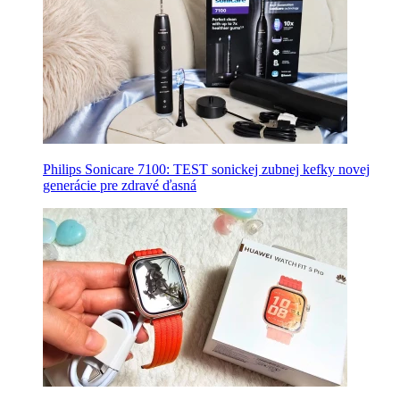
Philips Sonicare 7100: TEST sonickej zubnej kefky novej
generácie pre zdravé ďasná