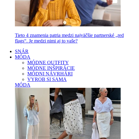
Tieto 4 znamenia patria medzi najväčšie partnerské „red
flags“. Je medzi nimi aj to vaše?
SNÁR
MÓDA
MÓDNE OUTFITY
MÓDNE INŠPIRÁCIE
MÓDNI NÁVRHÁRI
VYROB SI SAMA
MÓDA