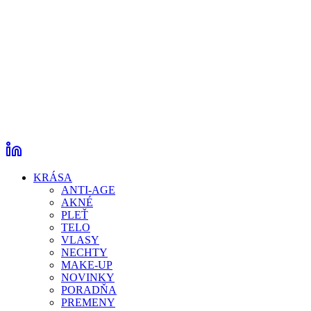
KRÁSA
ANTI-AGE
AKNÉ
PLEŤ
TELO
VLASY
NECHTY
MAKE-UP
NOVINKY
PORADŇA
PREMENY