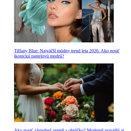
Tiffany Blue: Najväčší módny trend leta 2026. Ako nosiť
ikonickú pastelovú modrú?
Ako nosiť zásnubný prsteň a obrúčku? Moderné pravidlá aj