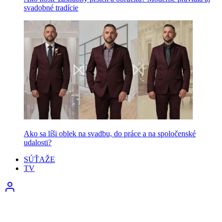
svadobné tradície
Ako sa líši oblek na svadbu, do práce a na spoločenské
udalosti?
SÚŤAŽE
TV