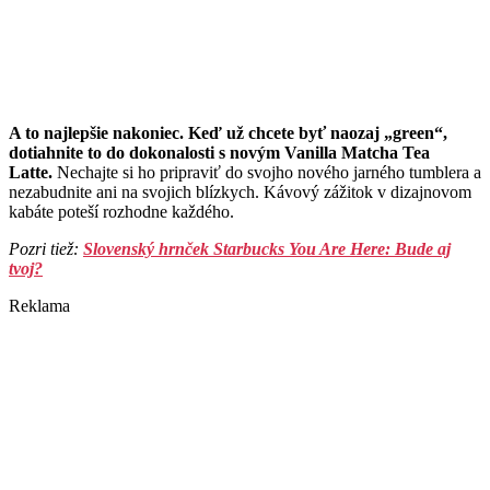
A to najlepšie nakoniec. Keď už chcete byť naozaj „green“,
dotiahnite to do dokonalosti s novým Vanilla Matcha Tea
Latte.
Nechajte si ho pripraviť do svojho nového jarného tumblera a
nezabudnite ani na svojich blízkych. Kávový zážitok v dizajnovom
kabáte poteší rozhodne každého.
Pozri tiež:
Slovenský hrnček Starbucks You Are Here: Bude aj
tvoj?
Reklama