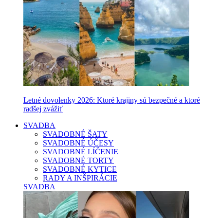
Letné dovolenky 2026: Ktoré krajiny sú bezpečné a ktoré
radšej zvážiť
SVADBA
SVADOBNÉ ŠATY
SVADOBNÉ ÚČESY
SVADOBNÉ LÍČENIE
SVADOBNÉ TORTY
SVADOBNÉ KYTICE
RADY A INŠPIRÁCIE
SVADBA