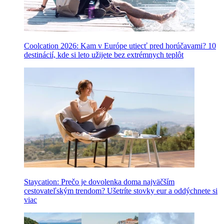
Coolcation 2026: Kam v Európe utiecť pred horúčavami? 10
destinácií, kde si leto užijete bez extrémnych teplôt
Staycation: Prečo je dovolenka doma najväčším
cestovateľským trendom? Ušetríte stovky eur a oddýchnete si
viac