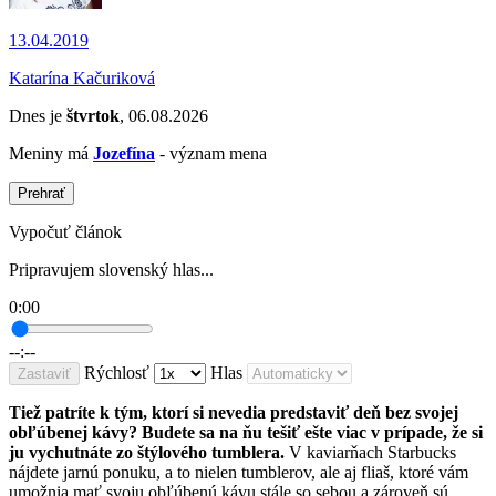
13.04.2019
Katarína Kačuriková
Dnes je
štvrtok
, 06.08.2026
Meniny má
Jozefína
- význam mena
Prehrať
Vypočuť článok
Pripravujem slovenský hlas...
0:00
--:--
Rýchlosť
Hlas
Zastaviť
Tiež patríte k tým, ktorí si nevedia predstaviť deň bez svojej
obľúbenej kávy? Budete sa na ňu tešiť ešte viac v prípade, že si
ju vychutnáte zo štýlového tumblera.
V kaviarňach Starbucks
nájdete jarnú ponuku, a to nielen tumblerov, ale aj fliaš, ktoré vám
umožnia mať svoju obľúbenú kávu stále so sebou a zároveň sú