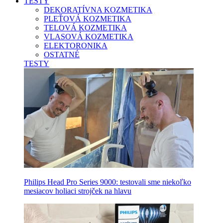
TESTY
DEKORATÍVNA KOZMETIKA
PLEŤOVÁ KOZMETIKA
TELOVÁ KOZMETIKA
VLASOVÁ KOZMETIKA
ELEKTORONIKA
OSTATNÉ
TESTY
Philips Head Pro Series 9000: testovali sme niekoľko
mesiacov holiaci strojček na hlavu