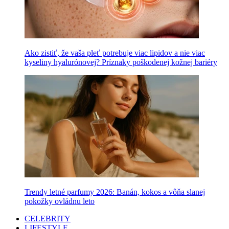
Ako zistiť, že vaša pleť potrebuje viac lipidov a nie viac
kyseliny hyalurónovej? Príznaky poškodenej kožnej bariéry
Trendy letné parfumy 2026: Banán, kokos a vôňa slanej
pokožky ovládnu leto
CELEBRITY
LIFESTYLE