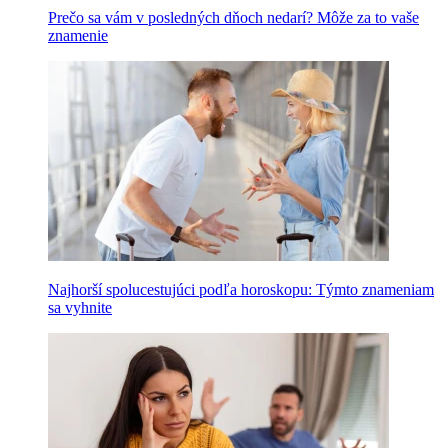
Prečo sa vám v posledných dňoch nedarí? Môže za to vaše
znamenie
Najhorší spolucestujúci podľa horoskopu: Týmto znameniam
sa vyhnite