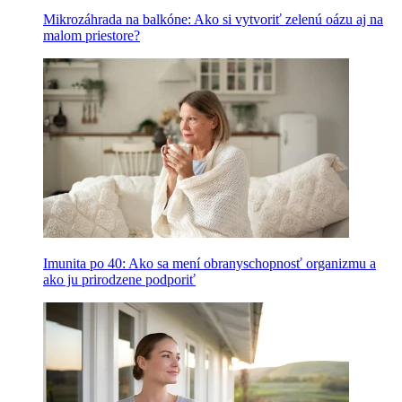
Mikrozáhrada na balkóne: Ako si vytvoriť zelenú oázu aj na
malom priestore?
Imunita po 40: Ako sa mení obranyschopnosť organizmu a
ako ju prirodzene podporiť