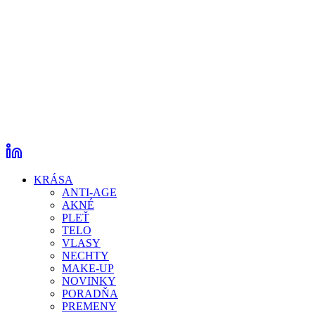
KRÁSA
ANTI-AGE
AKNÉ
PLEŤ
TELO
VLASY
NECHTY
MAKE-UP
NOVINKY
PORADŇA
PREMENY