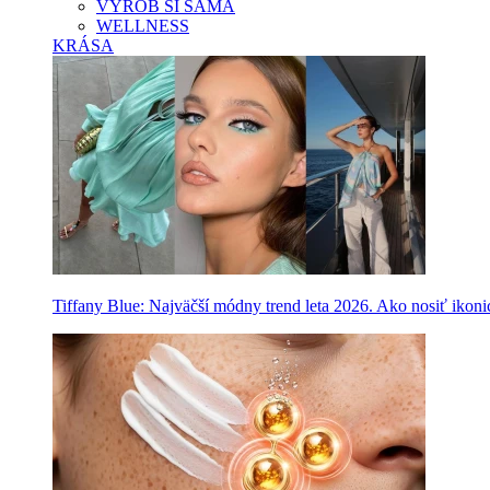
VYROB SI SAMA
WELLNESS
KRÁSA
Tiffany Blue: Najväčší módny trend leta 2026. Ako nosiť ikon