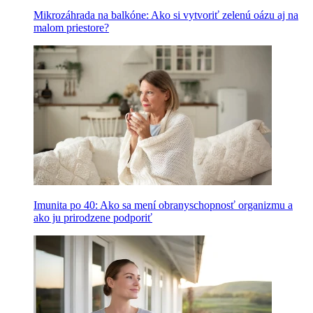
Mikrozáhrada na balkóne: Ako si vytvoriť zelenú oázu aj na
malom priestore?
Imunita po 40: Ako sa mení obranyschopnosť organizmu a
ako ju prirodzene podporiť