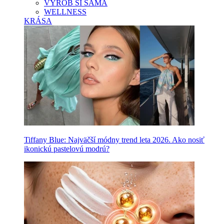
VYROB SI SAMA
WELLNESS
KRÁSA
Tiffany Blue: Najväčší módny trend leta 2026. Ako nosiť
ikonickú pastelovú modrú?