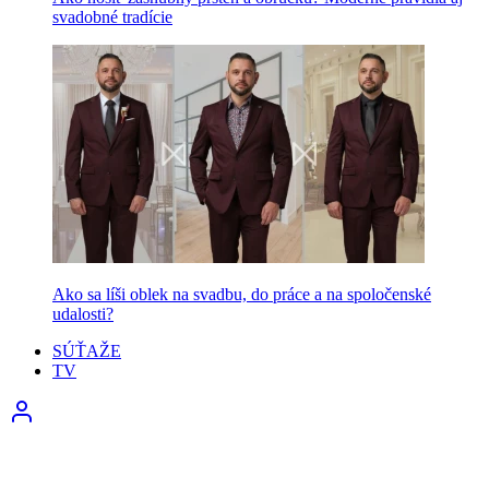
svadobné tradície
Ako sa líši oblek na svadbu, do práce a na spoločenské
udalosti?
SÚŤAŽE
TV