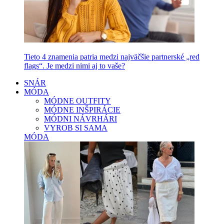
Tieto 4 znamenia patria medzi najväčšie partnerské „red
flags“. Je medzi nimi aj to vaše?
SNÁR
MÓDA
MÓDNE OUTFITY
MÓDNE INŠPIRÁCIE
MÓDNI NÁVRHÁRI
VYROB SI SAMA
MÓDA