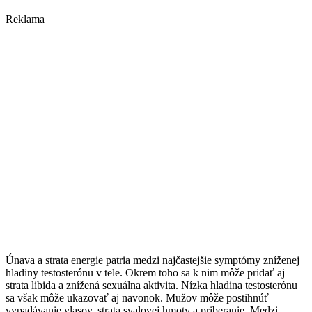
Reklama
Únava a strata energie patria medzi najčastejšie symptómy zníženej
hladiny testosterónu v tele. Okrem toho sa k nim môže pridať aj
strata libida a znížená sexuálna aktivita. Nízka hladina testosterónu
sa však môže ukazovať aj navonok. Mužov môže postihnúť
vypadávanie vlasov, strata svalovej hmoty a priberanie. Medzi