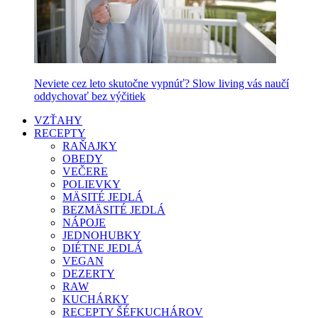
Neviete cez leto skutočne vypnúť? Slow living vás naučí
oddychovať bez výčitiek
VZŤAHY
RECEPTY
RAŇAJKY
OBEDY
VEČERE
POLIEVKY
MÄSITÉ JEDLÁ
BEZMÄSITÉ JEDLÁ
NÁPOJE
JEDNOHUBKY
DIÉTNE JEDLÁ
VEGAN
DEZERTY
RAW
KUCHÁRKY
RECEPTY ŠÉFKUCHÁROV