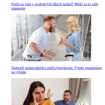
Prečo sa vám v posledných dňoch nedarí? Môže za to vaše
znamenie
Najhorší spolucestujúci podľa horoskopu: Týmto znameniam
sa vyhnite