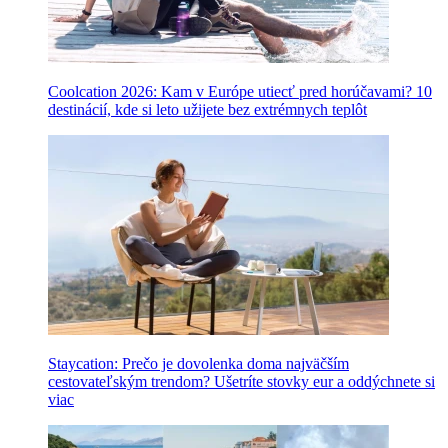
Coolcation 2026: Kam v Európe utiecť pred horúčavami? 10
destinácií, kde si leto užijete bez extrémnych teplôt
Staycation: Prečo je dovolenka doma najväčším
cestovateľským trendom? Ušetríte stovky eur a oddýchnete si
viac