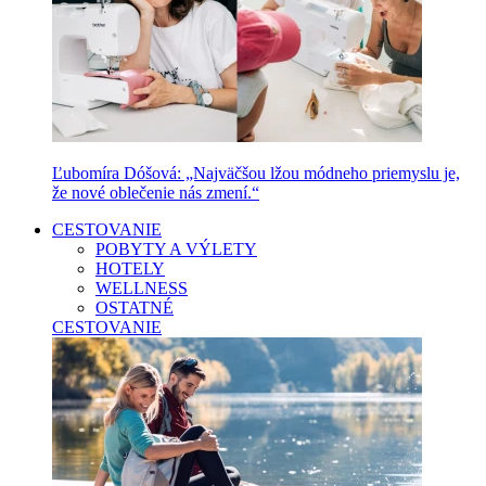
Ľubomíra Dóšová: „Najväčšou lžou módneho priemyslu je,
že nové oblečenie nás zmení.“
CESTOVANIE
POBYTY A VÝLETY
HOTELY
WELLNESS
OSTATNÉ
CESTOVANIE