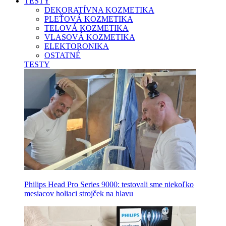
TESTY
DEKORATÍVNA KOZMETIKA
PLEŤOVÁ KOZMETIKA
TELOVÁ KOZMETIKA
VLASOVÁ KOZMETIKA
ELEKTORONIKA
OSTATNÉ
TESTY
Philips Head Pro Series 9000: testovali sme niekoľko
mesiacov holiaci strojček na hlavu