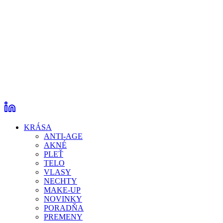
KRÁSA
ANTI-AGE
AKNÉ
PLEŤ
TELO
VLASY
NECHTY
MAKE-UP
NOVINKY
PORADŇA
PREMENY