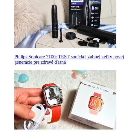
Philips Sonicare 7100: TEST sonickej zubnej kefky novej
generácie pre zdravé ďasná