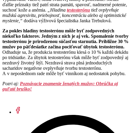
ďalšie príznaky tiež patrí strata pamäti, spavosť, nadmerné potenie,
suchosť kože a anémia.
„Hladina
testosterónu
tiež ovplyvňuje
mužskú agresivitu, priebojnosť, koncentráciu alebo aj optimistické
myslenie,“
dodáva výživová špecialistka Janka Trebulová.
Za pokles hladiny testosterónu môže byť zodpovedných
niekoľko faktorov. Jedným z nich je aj vek. Spomalenie tvorby
testosterónu je prirodzenou súčasťou starnutia.
Približne 30 %
mužov po päťdesiatke začína pociťovať úbytok testosterónu.
Odhaduje sa, že produkcia testosterónu klesá o 10 % každú dekádu
po tridsiatke. Za úbytok testosterónu však môže byť zodpovedný aj
nezdravý životný štýl. Nezdravá strava plná jednoduchých
sacharidov negatívne ovplyvňuje tvorbu testosterónu.
A v neposlednom rade môže byť vinníkom aj nedostatok pohybu.
Pozri aj:
Poznávacie znamenie ženatých mužov: Obrúčka aj
guľaté bruško!