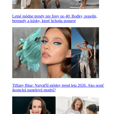
Letné módne trendy pre ženy po 40: Bodky, popelín,
bermudy a kúsky, ktoré lichotia postave
Tiffany Blue: Najväčší módny trend leta 2026. Ako nosiť
ikonickú pastelovú modrú?