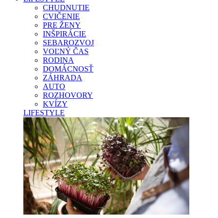
CHUDNUTIE
CVIČENIE
PRE ŽENY
INŠPIRÁCIE
SEBAROZVOJ
VOĽNÝ ČAS
RODINA
DOMÁCNOSŤ
ZÁHRADA
AUTO
ROZHOVORY
KVÍZY
LIFESTYLE