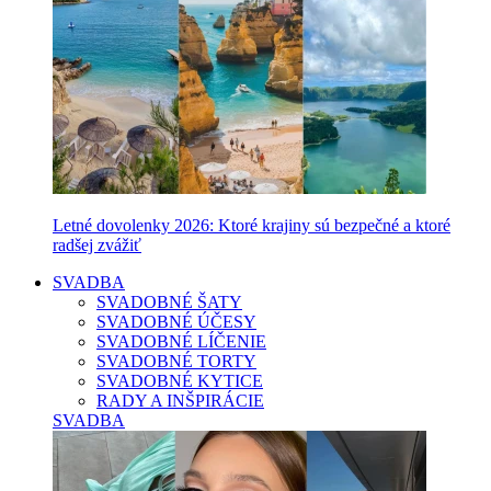
Letné dovolenky 2026: Ktoré krajiny sú bezpečné a ktoré
radšej zvážiť
SVADBA
SVADOBNÉ ŠATY
SVADOBNÉ ÚČESY
SVADOBNÉ LÍČENIE
SVADOBNÉ TORTY
SVADOBNÉ KYTICE
RADY A INŠPIRÁCIE
SVADBA