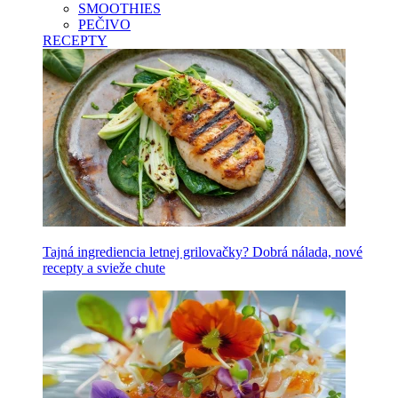
SMOOTHIES
PEČIVO
RECEPTY
Tajná ingrediencia letnej grilovačky? Dobrá nálada, nové
recepty a svieže chute