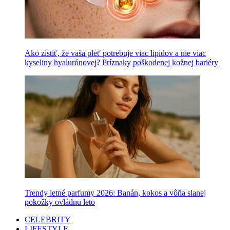
Ako zistiť, že vaša pleť potrebuje viac lipidov a nie viac
kyseliny hyalurónovej? Príznaky poškodenej kožnej bariéry
Trendy letné parfumy 2026: Banán, kokos a vôňa slanej
pokožky ovládnu leto
CELEBRITY
LIFESTYLE