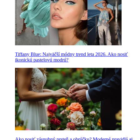
Tiffany Blue: Najväčší módny trend leta 2026. Ako nosiť
ikonickú pastelovú modrú?
Ako nosiť zásnubný prsteň a obrúčku? Moderné pravidlá aj