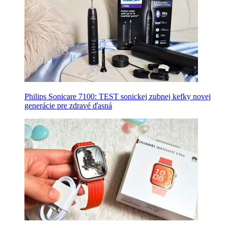
Philips Sonicare 7100: TEST sonickej zubnej kefky novej
generácie pre zdravé ďasná