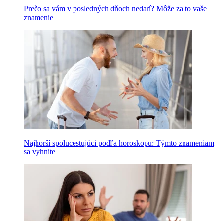
Prečo sa vám v posledných dňoch nedarí? Môže za to vaše
znamenie
Najhorší spolucestujúci podľa horoskopu: Týmto znameniam
sa vyhnite