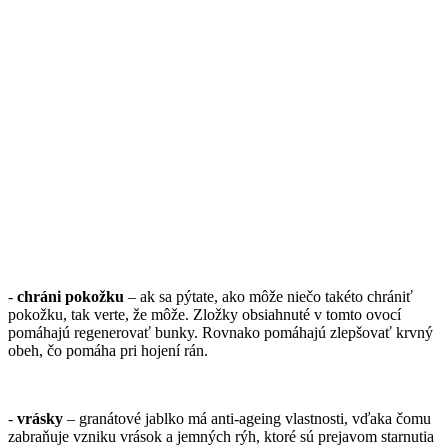
-
chráni pokožku
– ak sa pýtate, ako môže niečo takéto chrániť
pokožku, tak verte, že môže. Zložky obsiahnuté v tomto ovocí
pomáhajú regenerovať bunky. Rovnako pomáhajú zlepšovať krvný
obeh, čo pomáha pri hojení rán.
-
vrásky
– granátové jablko má anti-ageing vlastnosti, vďaka čomu
zabraňuje vzniku vrások a jemných rýh, ktoré sú prejavom starnutia