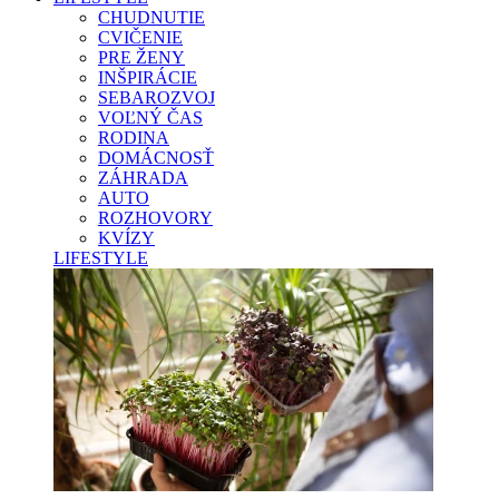
CHUDNUTIE
CVIČENIE
PRE ŽENY
INŠPIRÁCIE
SEBAROZVOJ
VOĽNÝ ČAS
RODINA
DOMÁCNOSŤ
ZÁHRADA
AUTO
ROZHOVORY
KVÍZY
LIFESTYLE