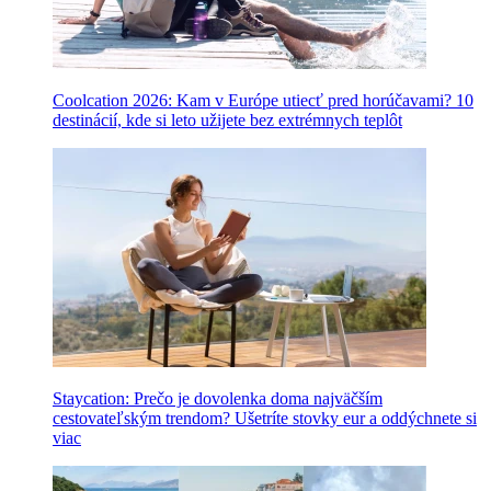
Coolcation 2026: Kam v Európe utiecť pred horúčavami? 10
destinácií, kde si leto užijete bez extrémnych teplôt
Staycation: Prečo je dovolenka doma najväčším
cestovateľským trendom? Ušetríte stovky eur a oddýchnete si
viac