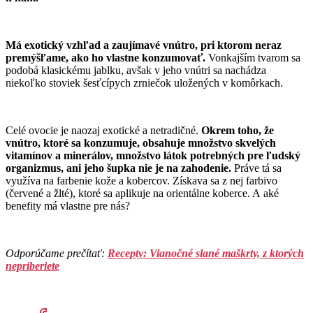
Má exotický vzhľad a zaujímavé vnútro, pri ktorom neraz
premýšľame, ako ho vlastne konzumovať.
Vonkajším tvarom sa
podobá klasickému jablku, avšak v jeho vnútri sa nachádza
niekoľko stoviek šesťcípych zrniečok uložených v komôrkach.
Celé ovocie je naozaj exotické a netradičné.
Okrem toho, že
vnútro, ktoré sa konzumuje, obsahuje množstvo skvelých
vitamínov a minerálov, množstvo látok potrebných pre ľudský
organizmus, ani jeho šupka nie je na zahodenie.
Práve tá sa
využíva na farbenie kože a kobercov. Získava sa z nej farbivo
(červené a žlté), ktoré sa aplikuje na orientálne koberce. A aké
benefity má vlastne pre nás?
Odporúčame prečítať:
Recepty: Vianočné slané maškrty, z ktorých
nepriberiete