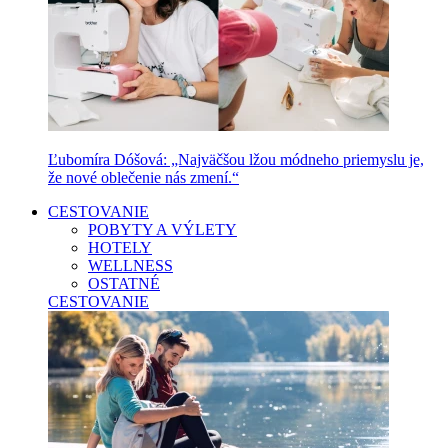
Ľubomíra Dóšová: „Najväčšou lžou módneho priemyslu je,
že nové oblečenie nás zmení.“
CESTOVANIE
POBYTY A VÝLETY
HOTELY
WELLNESS
OSTATNÉ
CESTOVANIE