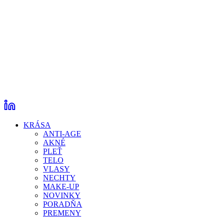
KRÁSA
ANTI-AGE
AKNÉ
PLEŤ
TELO
VLASY
NECHTY
MAKE-UP
NOVINKY
PORADŇA
PREMENY