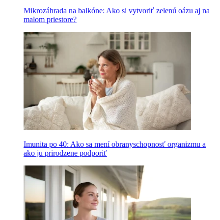
Mikrozáhrada na balkóne: Ako si vytvoriť zelenú oázu aj na
malom priestore?
Imunita po 40: Ako sa mení obranyschopnosť organizmu a
ako ju prirodzene podporiť