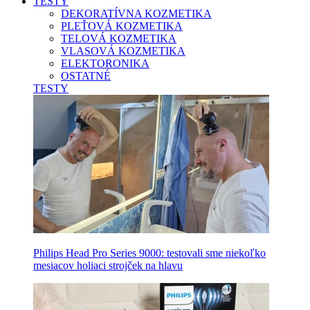
TESTY
DEKORATÍVNA KOZMETIKA
PLEŤOVÁ KOZMETIKA
TELOVÁ KOZMETIKA
VLASOVÁ KOZMETIKA
ELEKTORONIKA
OSTATNÉ
TESTY
Philips Head Pro Series 9000: testovali sme niekoľko
mesiacov holiaci strojček na hlavu