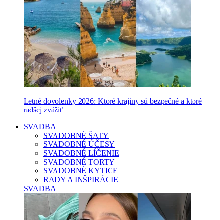
Letné dovolenky 2026: Ktoré krajiny sú bezpečné a ktoré
radšej zvážiť
SVADBA
SVADOBNÉ ŠATY
SVADOBNÉ ÚČESY
SVADOBNÉ LÍČENIE
SVADOBNÉ TORTY
SVADOBNÉ KYTICE
RADY A INŠPIRÁCIE
SVADBA