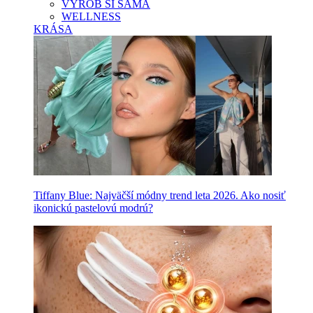
VYROB SI SAMA
WELLNESS
KRÁSA
Tiffany Blue: Najväčší módny trend leta 2026. Ako nosiť
ikonickú pastelovú modrú?