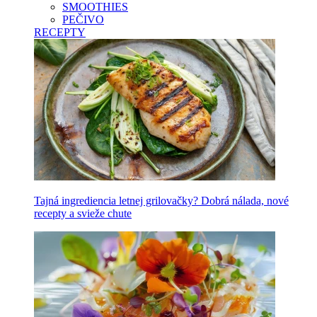
SMOOTHIES
PEČIVO
RECEPTY
Tajná ingrediencia letnej grilovačky? Dobrá nálada, nové
recepty a svieže chute