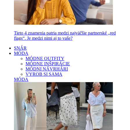
Tieto 4 znamenia patria medzi najväčšie partnerské „red
flags“. Je medzi nimi aj to vaše?
SNÁR
MÓDA
MÓDNE OUTFITY
MÓDNE INŠPIRÁCIE
MÓDNI NÁVRHÁRI
VYROB SI SAMA
MÓDA