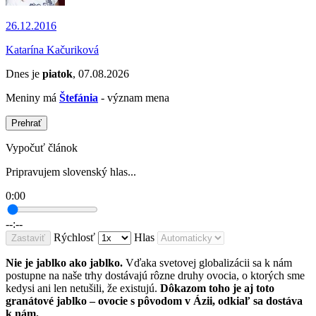
26.12.2016
Katarína Kačuriková
Dnes je
piatok
, 07.08.2026
Meniny má
Štefánia
- význam mena
Prehrať
Vypočuť článok
Pripravujem slovenský hlas...
0:00
--:--
Rýchlosť
Hlas
Zastaviť
Nie je jablko ako jablko.
Vďaka svetovej globalizácii sa k nám
postupne na naše trhy dostávajú rôzne druhy ovocia, o ktorých sme
kedysi ani len netušili, že existujú.
Dôkazom toho je aj toto
granátové jablko – ovocie s pôvodom v Ázii, odkiaľ sa dostáva
k nám.