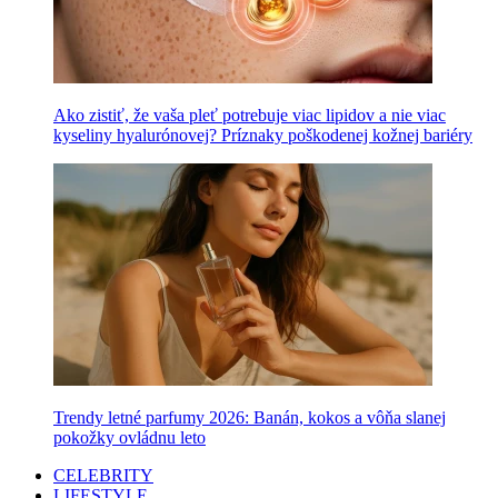
Ako zistiť, že vaša pleť potrebuje viac lipidov a nie viac
kyseliny hyalurónovej? Príznaky poškodenej kožnej bariéry
Trendy letné parfumy 2026: Banán, kokos a vôňa slanej
pokožky ovládnu leto
CELEBRITY
LIFESTYLE