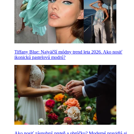
Tiffany Blue: Najväčší módny trend leta 2026. Ako nosiť
ikonickú pastelovú modrú?
Ako nosiť zásnubný prsteň a obrúčku? Moderné pravidlá aj