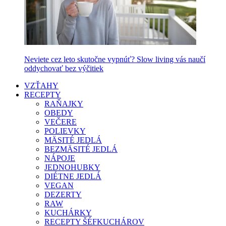
Neviete cez leto skutočne vypnúť? Slow living vás naučí
oddychovať bez výčitiek
VZŤAHY
RECEPTY
RAŇAJKY
OBEDY
VEČERE
POLIEVKY
MÄSITÉ JEDLÁ
BEZMÄSITÉ JEDLÁ
NÁPOJE
JEDNOHUBKY
DIÉTNE JEDLÁ
VEGAN
DEZERTY
RAW
KUCHÁRKY
RECEPTY ŠÉFKUCHÁROV