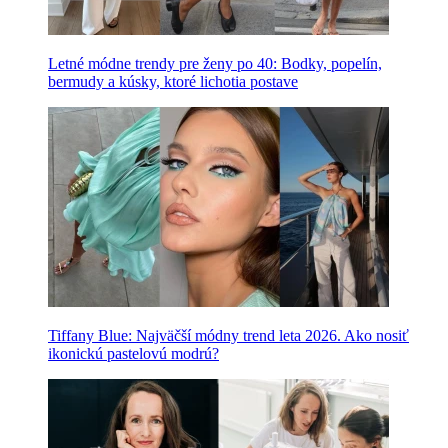
Letné módne trendy pre ženy po 40: Bodky, popelín,
bermudy a kúsky, ktoré lichotia postave
Tiffany Blue: Najväčší módny trend leta 2026. Ako nosiť
ikonickú pastelovú modrú?