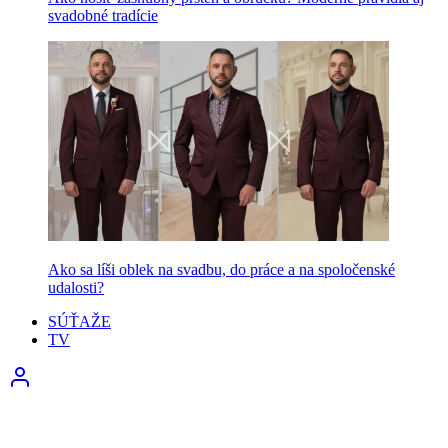
svadobné tradície
Ako sa líši oblek na svadbu, do práce a na spoločenské
udalosti?
SÚŤAŽE
TV