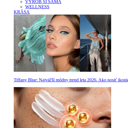
VYROB SI SAMA
WELLNESS
KRÁSA
Tiffany Blue: Najväčší módny trend leta 2026. Ako nosiť ikon