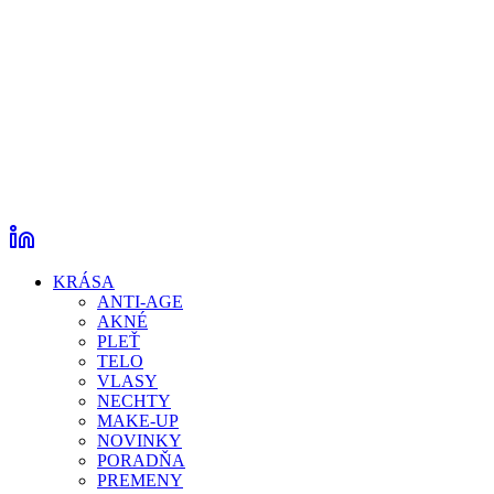
KRÁSA
ANTI-AGE
AKNÉ
PLEŤ
TELO
VLASY
NECHTY
MAKE-UP
NOVINKY
PORADŇA
PREMENY