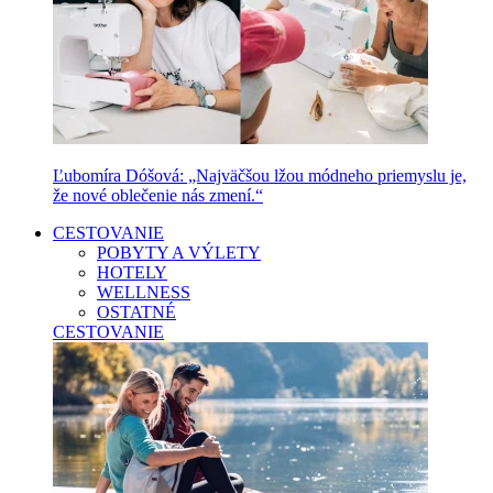
Ľubomíra Dóšová: „Najväčšou lžou módneho priemyslu je,
že nové oblečenie nás zmení.“
CESTOVANIE
POBYTY A VÝLETY
HOTELY
WELLNESS
OSTATNÉ
CESTOVANIE