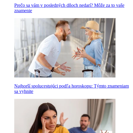
Prečo sa vám v posledných dňoch nedarí? Môže za to vaše
znamenie
Najhorší spolucestujúci podľa horoskopu: Týmto znameniam
sa vyhnite