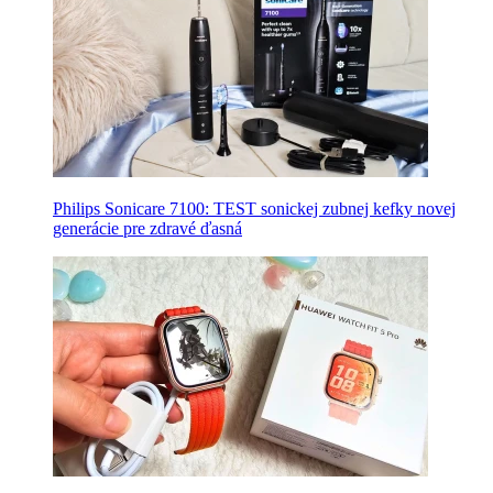
Philips Sonicare 7100: TEST sonickej zubnej kefky novej
generácie pre zdravé ďasná