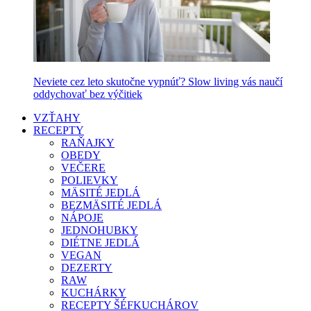
Neviete cez leto skutočne vypnúť? Slow living vás naučí
oddychovať bez výčitiek
VZŤAHY
RECEPTY
RAŇAJKY
OBEDY
VEČERE
POLIEVKY
MÄSITÉ JEDLÁ
BEZMÄSITÉ JEDLÁ
NÁPOJE
JEDNOHUBKY
DIÉTNE JEDLÁ
VEGAN
DEZERTY
RAW
KUCHÁRKY
RECEPTY ŠÉFKUCHÁROV