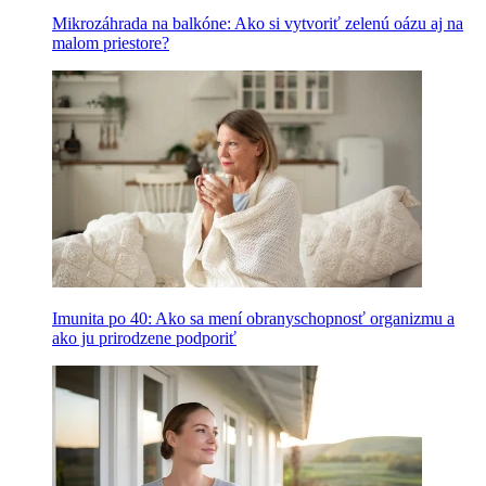
Mikrozáhrada na balkóne: Ako si vytvoriť zelenú oázu aj na
malom priestore?
Imunita po 40: Ako sa mení obranyschopnosť organizmu a
ako ju prirodzene podporiť