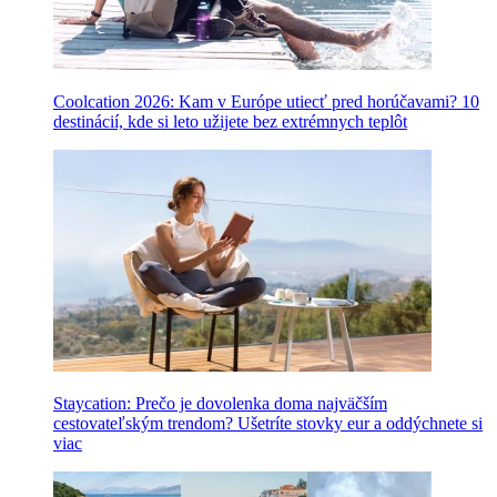
Coolcation 2026: Kam v Európe utiecť pred horúčavami? 10
destinácií, kde si leto užijete bez extrémnych teplôt
Staycation: Prečo je dovolenka doma najväčším
cestovateľským trendom? Ušetríte stovky eur a oddýchnete si
viac