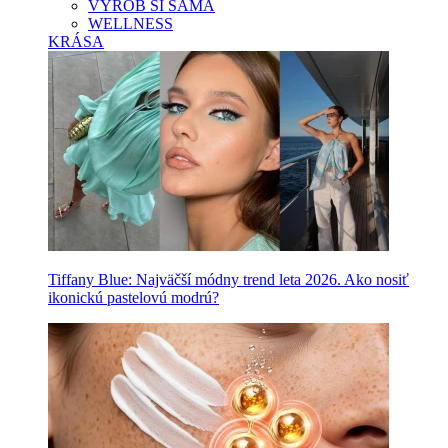
VYROB SI SAMA
WELLNESS
KRÁSA
Tiffany Blue: Najväčší módny trend leta 2026. Ako nosiť
ikonickú pastelovú modrú?