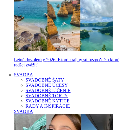
Letné dovolenky 2026: Ktoré krajiny sú bezpečné a ktoré
radšej zvážiť
SVADBA
SVADOBNÉ ŠATY
SVADOBNÉ ÚČESY
SVADOBNÉ LÍČENIE
SVADOBNÉ TORTY
SVADOBNÉ KYTICE
RADY A INŠPIRÁCIE
SVADBA