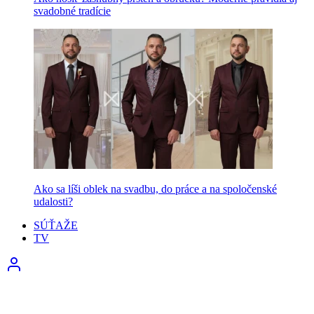
svadobné tradície
Ako sa líši oblek na svadbu, do práce a na spoločenské
udalosti?
SÚŤAŽE
TV