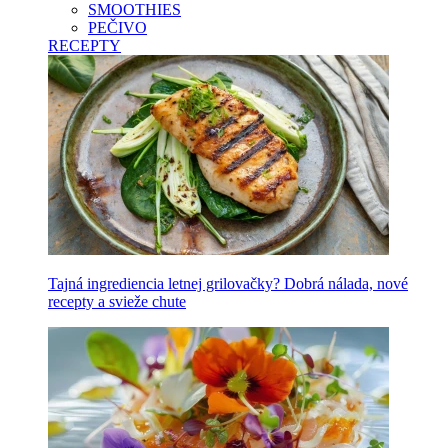
SMOOTHIES
PEČIVO
RECEPTY
Tajná ingrediencia letnej grilovačky? Dobrá nálada, nové
recepty a svieže chute