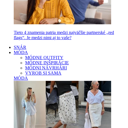
Tieto 4 znamenia patria medzi najväčšie partnerské „red
flags“. Je medzi nimi aj to vaše?
SNÁR
MÓDA
MÓDNE OUTFITY
MÓDNE INŠPIRÁCIE
MÓDNI NÁVRHÁRI
VYROB SI SAMA
MÓDA