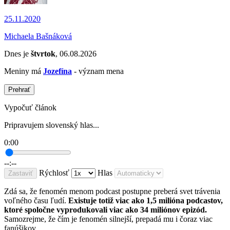
25.11.2020
Michaela Bašnáková
Dnes je
štvrtok
, 06.08.2026
Meniny má
Jozefína
- význam mena
Prehrať
Vypočuť článok
Pripravujem slovenský hlas...
0:00
--:--
Rýchlosť
Hlas
Zastaviť
Zdá sa, že fenomén menom podcast postupne preberá svet trávenia
voľného času ľudí.
Existuje totiž viac ako 1,5 milióna podcastov,
ktoré spoločne vyprodukovali viac ako 34 miliónov epizód.
Samozrejme, že čím je fenomén silnejší, prepadá mu i čoraz viac
fanúšikov.