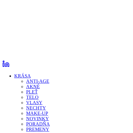
KRÁSA
ANTI-AGE
AKNÉ
PLEŤ
TELO
VLASY
NECHTY
MAKE-UP
NOVINKY
PORADŇA
PREMENY