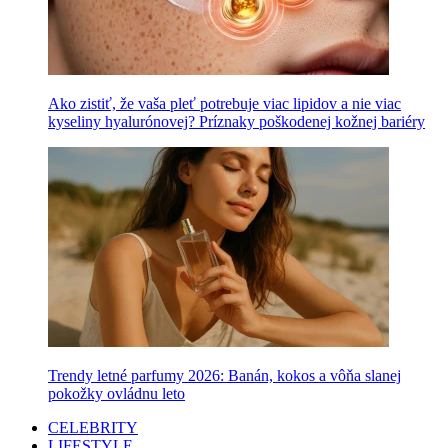
Ako zistiť, že vaša pleť potrebuje viac lipidov a nie viac
kyseliny hyalurónovej? Príznaky poškodenej kožnej bariéry
Trendy letné parfumy 2026: Banán, kokos a vôňa slanej
pokožky ovládnu leto
CELEBRITY
LIFESTYLE