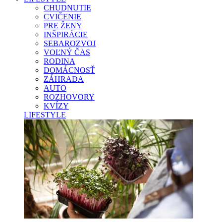
CHUDNUTIE
CVIČENIE
PRE ŽENY
INŠPIRÁCIE
SEBAROZVOJ
VOĽNÝ ČAS
RODINA
DOMÁCNOSŤ
ZÁHRADA
AUTO
ROZHOVORY
KVÍZY
LIFESTYLE