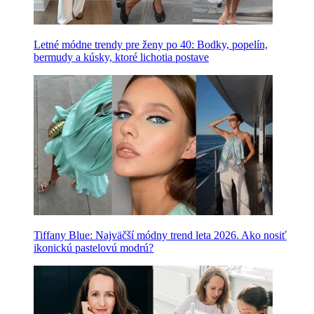
Letné módne trendy pre ženy po 40: Bodky, popelín,
bermudy a kúsky, ktoré lichotia postave
Tiffany Blue: Najväčší módny trend leta 2026. Ako nosiť
ikonickú pastelovú modrú?