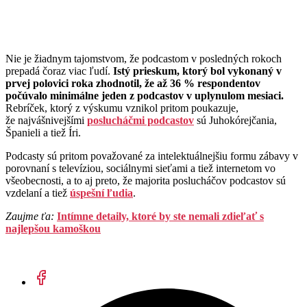
Nie je žiadnym tajomstvom, že podcastom v posledných rokoch
prepadá čoraz viac ľudí.
Istý prieskum, ktorý bol vykonaný v
prvej polovici roka zhodnotil, že až 36 % respondentov
počúvalo minimálne jeden z podcastov v uplynulom mesiaci.
Rebríček, ktorý z výskumu vznikol pritom poukazuje,
že najvášnivejšími
poslucháčmi podcastov
sú Juhokórejčania,
Španieli a tiež Íri.
Podcasty sú pritom považované za intelektuálnejšiu formu zábavy v
porovnaní s televíziou, sociálnymi sieťami a tiež internetom vo
všeobecnosti, a to aj preto, že majorita poslucháčov podcastov sú
vzdelaní a tiež
úspešní ľudia
.
Zaujme ťa:
Intímne detaily, ktoré by ste nemali zdieľať s
najlepšou kamoškou