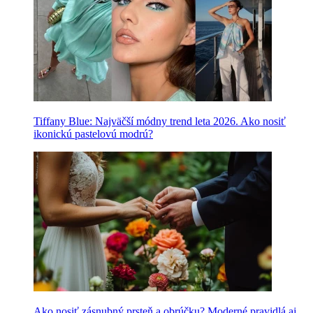
Tiffany Blue: Najväčší módny trend leta 2026. Ako nosiť
ikonickú pastelovú modrú?
Ako nosiť zásnubný prsteň a obrúčku? Moderné pravidlá aj