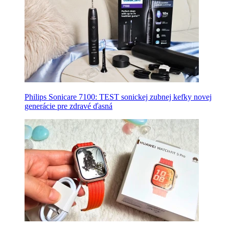
Philips Sonicare 7100: TEST sonickej zubnej kefky novej
generácie pre zdravé ďasná