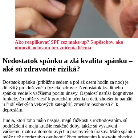
Ako reaplikovať SPF cez make-up? 5 spôsobov, ako
obnoviť ochranu bez zničenia líčenia
Nedostatok spánku a zlá kvalita spánku –
aké sú zdravotné riziká?
Dostatok spánku (približne sedem a pol až osem hodín za noc) je
dôležitý pre duševné a fyzické zdravie. Nedostatok kvalitného
spánku vedie k väčšiemu pocitu únavy. Ospalosť narúša kognitívne
funkcie, čo môže viesť k poruchám učenia u detí, zhoršeniu pamäti
u ľudí všetkých vekových kategórií, zmenám osobnosti či k
depresiám.
Ľudia, ktorí toho málo naspia, majú ťažkosti s rozhodovaním, sú
podráždení a majú kratšie reakčné doby, takže sú vystavení
väčšiemu riziku automobilových a pracovných úrazov. Málo spánku
môže tiež nepriaznivo ovplyvniť život prispením k rozvoju obezity,