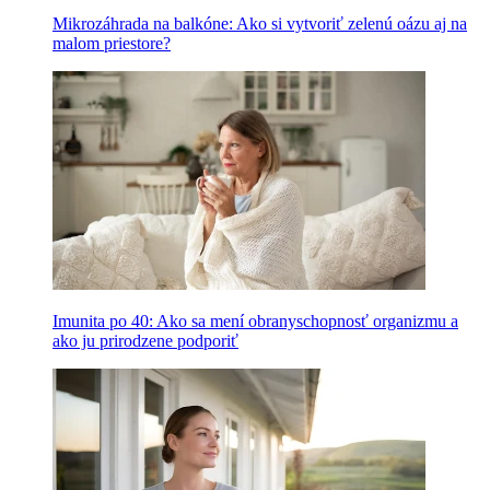
Mikrozáhrada na balkóne: Ako si vytvoriť zelenú oázu aj na
malom priestore?
Imunita po 40: Ako sa mení obranyschopnosť organizmu a
ako ju prirodzene podporiť