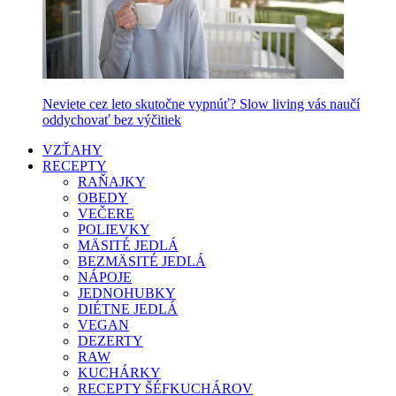
Neviete cez leto skutočne vypnúť? Slow living vás naučí
oddychovať bez výčitiek
VZŤAHY
RECEPTY
RAŇAJKY
OBEDY
VEČERE
POLIEVKY
MÄSITÉ JEDLÁ
BEZMÄSITÉ JEDLÁ
NÁPOJE
JEDNOHUBKY
DIÉTNE JEDLÁ
VEGAN
DEZERTY
RAW
KUCHÁRKY
RECEPTY ŠÉFKUCHÁROV