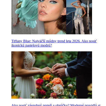
Tiffany Blue: Najväčší módny trend leta 2026. Ako nosiť
ikonickú pastelovú modrú?
Ako nosiť zásnubný prsteň a obrúčku? Moderné pravidlá aj