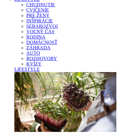
CHUDNUTIE
CVIČENIE
PRE ŽENY
INŠPIRÁCIE
SEBAROZVOJ
VOĽNÝ ČAS
RODINA
DOMÁCNOSŤ
ZÁHRADA
AUTO
ROZHOVORY
KVÍZY
LIFESTYLE