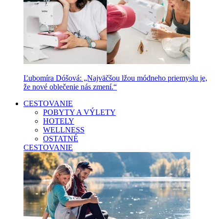
Ľubomíra Dóšová: „Najväčšou lžou módneho priemyslu je,
že nové oblečenie nás zmení.“
CESTOVANIE
POBYTY A VÝLETY
HOTELY
WELLNESS
OSTATNÉ
CESTOVANIE