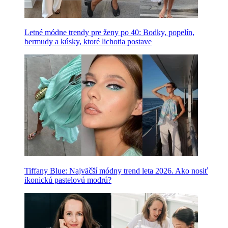
Letné módne trendy pre ženy po 40: Bodky, popelín,
bermudy a kúsky, ktoré lichotia postave
Tiffany Blue: Najväčší módny trend leta 2026. Ako nosiť
ikonickú pastelovú modrú?