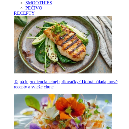
SMOOTHIES
PEČIVO
RECEPTY
Tajná ingrediencia letnej grilovačky? Dobrá nálada, nové
recepty a svieže chute