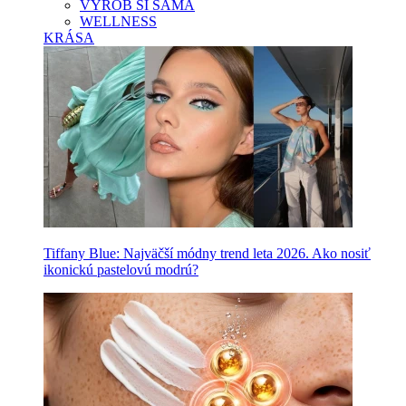
VYROB SI SAMA
WELLNESS
KRÁSA
Tiffany Blue: Najväčší módny trend leta 2026. Ako nosiť
ikonickú pastelovú modrú?