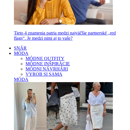
Tieto 4 znamenia patria medzi najväčšie partnerské „red
flags“. Je medzi nimi aj to vaše?
SNÁR
MÓDA
MÓDNE OUTFITY
MÓDNE INŠPIRÁCIE
MÓDNI NÁVRHÁRI
VYROB SI SAMA
MÓDA