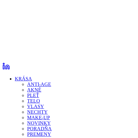
KRÁSA
ANTI-AGE
AKNÉ
PLEŤ
TELO
VLASY
NECHTY
MAKE-UP
NOVINKY
PORADŇA
PREMENY