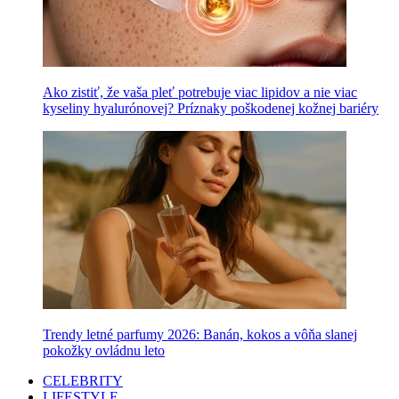
Ako zistiť, že vaša pleť potrebuje viac lipidov a nie viac
kyseliny hyalurónovej? Príznaky poškodenej kožnej bariéry
Trendy letné parfumy 2026: Banán, kokos a vôňa slanej
pokožky ovládnu leto
CELEBRITY
LIFESTYLE