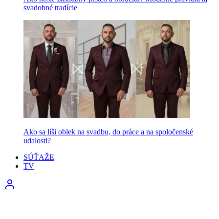
svadobné tradície
Ako sa líši oblek na svadbu, do práce a na spoločenské
udalosti?
SÚŤAŽE
TV