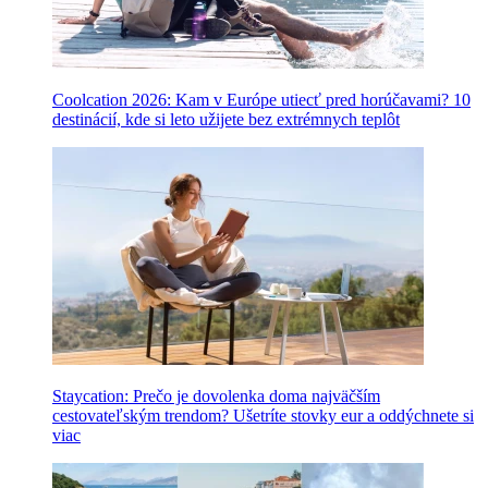
Coolcation 2026: Kam v Európe utiecť pred horúčavami? 10
destinácií, kde si leto užijete bez extrémnych teplôt
Staycation: Prečo je dovolenka doma najväčším
cestovateľským trendom? Ušetríte stovky eur a oddýchnete si
viac