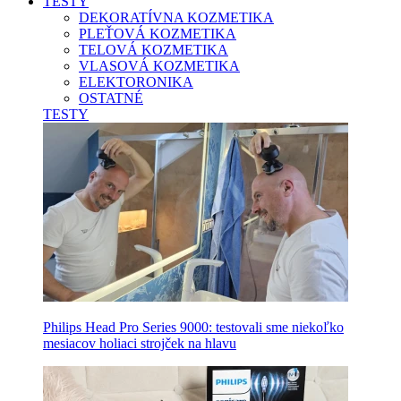
TESTY
DEKORATÍVNA KOZMETIKA
PLEŤOVÁ KOZMETIKA
TELOVÁ KOZMETIKA
VLASOVÁ KOZMETIKA
ELEKTORONIKA
OSTATNÉ
TESTY
Philips Head Pro Series 9000: testovali sme niekoľko
mesiacov holiaci strojček na hlavu