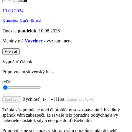
19.03.2024
Katarína Kačuriková
Dnes je
pondelok
, 10.08.2026
Meniny má
Vavrinec
- význam mena
Prehrať
Vypočuť článok
Pripravujem slovenský hlas...
0:00
--:--
Rýchlosť
Hlas
Zastaviť
Trápia vás prebdené noci či problémy so zaspávaním? Kvalitný
spánok vám zabezpečí, že si vaše telo poriadne oddýchne a vy
naberiete dostatok sily a energie do ďalšieho dňa.
Pripravili sme si článok, v ktorom vám poradíme, ako docieliť