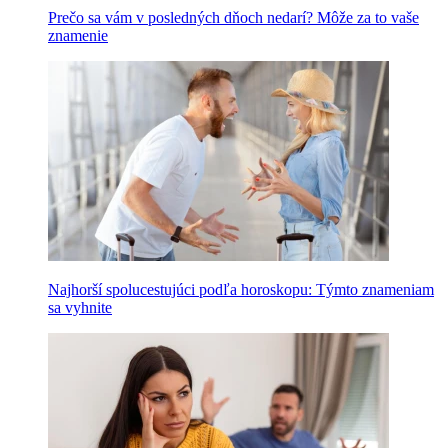
Prečo sa vám v posledných dňoch nedarí? Môže za to vaše
znamenie
Najhorší spolucestujúci podľa horoskopu: Týmto znameniam
sa vyhnite