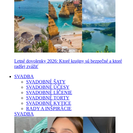
Letné dovolenky 2026: Ktoré krajiny sú bezpečné a ktoré
radšej zvážiť
SVADBA
SVADOBNÉ ŠATY
SVADOBNÉ ÚČESY
SVADOBNÉ LÍČENIE
SVADOBNÉ TORTY
SVADOBNÉ KYTICE
RADY A INŠPIRÁCIE
SVADBA