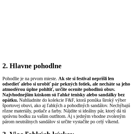
2. Hlavne pohodlne
Pohodlie je na prvom mieste.
Ak ste si festival neprišli len
odsedieť alebo si urobiť pár pekných fotiek, ale necháte sa jeho
atmosférou úplne pohltiť, určite oceníte pohodlnú obuv.
Najvhodnejším kúskom sú ľahké tenisky alebo sandálky bez
opätku.
Nahliadnite do kolekcie F&F, ktorá ponúka široký výber
športovej obuvi, ako aj ľahkých a pohodlných sandálov. Nechýbajú
rôzne materiály, potlače a farby. Nájdite si ideálny pár, ktorý dá tú
správnu bodku za vašim outfitom. Aj s jedným vhodne zvoleným
párom neutrálnych sandálov si určite vystačíte po celý víkend.