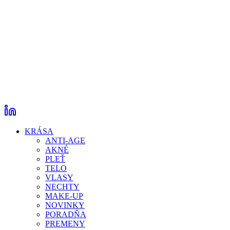
KRÁSA
ANTI-AGE
AKNÉ
PLEŤ
TELO
VLASY
NECHTY
MAKE-UP
NOVINKY
PORADŇA
PREMENY