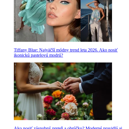
Tiffany Blue: Najväčší módny trend leta 2026. Ako nosiť
ikonickú pastelovú modrú?
Ako nosiť zásnubný prsteň a obrúčku? Moderné pravidlá aj