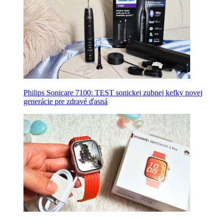
Philips Sonicare 7100: TEST sonickej zubnej kefky novej
generácie pre zdravé ďasná