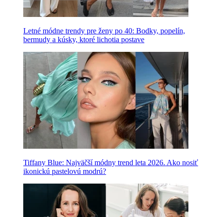
Letné módne trendy pre ženy po 40: Bodky, popelín,
bermudy a kúsky, ktoré lichotia postave
Tiffany Blue: Najväčší módny trend leta 2026. Ako nosiť
ikonickú pastelovú modrú?