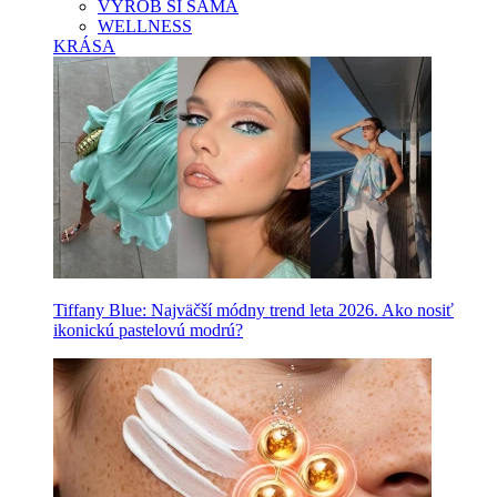
VYROB SI SAMA
WELLNESS
KRÁSA
Tiffany Blue: Najväčší módny trend leta 2026. Ako nosiť
ikonickú pastelovú modrú?