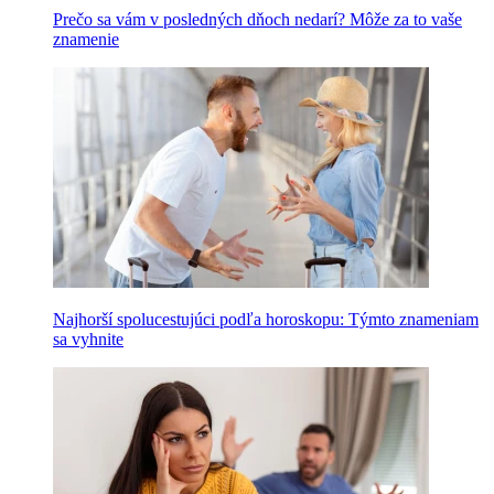
Prečo sa vám v posledných dňoch nedarí? Môže za to vaše
znamenie
Najhorší spolucestujúci podľa horoskopu: Týmto znameniam
sa vyhnite