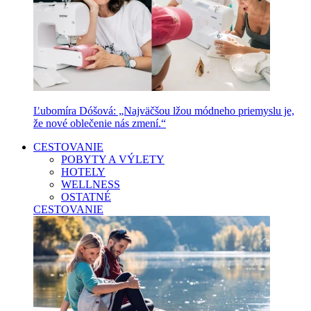
Ľubomíra Dóšová: „Najväčšou lžou módneho priemyslu je,
že nové oblečenie nás zmení.“
CESTOVANIE
POBYTY A VÝLETY
HOTELY
WELLNESS
OSTATNÉ
CESTOVANIE