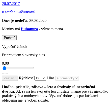
26.07.2017
Katarína Kačuriková
Dnes je
nedeľa
, 09.08.2026
Meniny má
Ľubomíra
- význam mena
Prehrať
Vypočuť článok
Pripravujem slovenský hlas...
0:00
--:--
Rýchlosť
Hlas
Zastaviť
Hudba, priatelia, zábava – leto a festivaly sú nerozlučná
dvojica.
Ak sa na ten svoj ešte len chystáte, máme pre vás niekoľko
praktických a módnych tipov. Vyzerať dobre aj s pár kúskami
oblečenia nie je vôbec zložité.