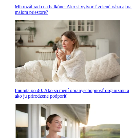
Mikrozáhrada na balkóne: Ako si vytvoriť zelenú oázu aj na
malom priestore?
Imunita po 40: Ako sa mení obranyschopnosť organizmu a
ako ju prirodzene podporiť