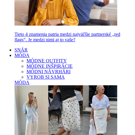
Tieto 4 znamenia patria medzi najväčšie partnerské „red
flags“. Je medzi nimi aj to vaše?
SNÁR
MÓDA
MÓDNE OUTFITY
MÓDNE INŠPIRÁCIE
MÓDNI NÁVRHÁRI
VYROB SI SAMA
MÓDA