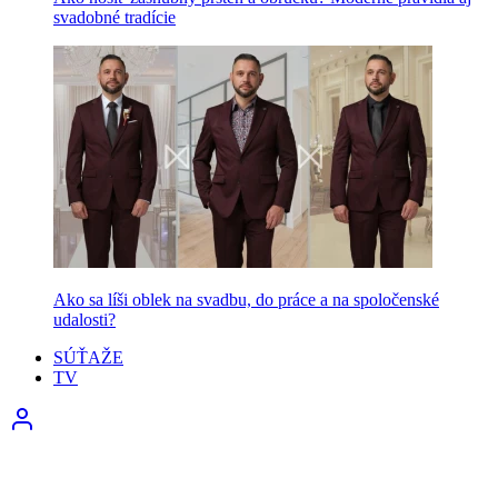
svadobné tradície
Ako sa líši oblek na svadbu, do práce a na spoločenské
udalosti?
SÚŤAŽE
TV