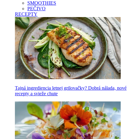
SMOOTHIES
PEČIVO
RECEPTY
Tajná ingrediencia letnej grilovačky? Dobrá nálada, nové
recepty a svieže chute