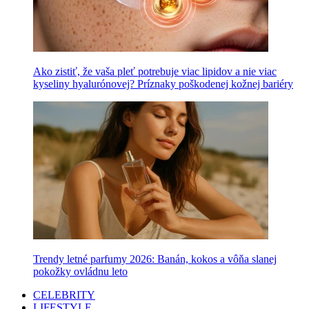
Ako zistiť, že vaša pleť potrebuje viac lipidov a nie viac
kyseliny hyalurónovej? Príznaky poškodenej kožnej bariéry
Trendy letné parfumy 2026: Banán, kokos a vôňa slanej
pokožky ovládnu leto
CELEBRITY
LIFESTYLE