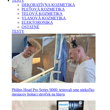
TESTY
DEKORATÍVNA KOZMETIKA
PLEŤOVÁ KOZMETIKA
TELOVÁ KOZMETIKA
VLASOVÁ KOZMETIKA
ELEKTORONIKA
OSTATNÉ
TESTY
Philips Head Pro Series 9000: testovali sme niekoľko
mesiacov holiaci strojček na hlavu