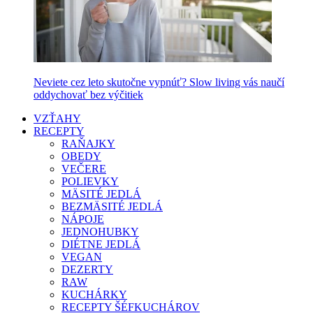
Neviete cez leto skutočne vypnúť? Slow living vás naučí
oddychovať bez výčitiek
VZŤAHY
RECEPTY
RAŇAJKY
OBEDY
VEČERE
POLIEVKY
MÄSITÉ JEDLÁ
BEZMÄSITÉ JEDLÁ
NÁPOJE
JEDNOHUBKY
DIÉTNE JEDLÁ
VEGAN
DEZERTY
RAW
KUCHÁRKY
RECEPTY ŠÉFKUCHÁROV