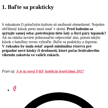
1. Baľte sa prakticky
S ruksakom či príručným kufrom sú možnosti obmedzené. Nejeden
obľúbený kúsok preto musí ostať v skrini.
Pred balením sa
spýtajte samej seba: potrebujem tieto šaty a štyri páry topánok?
Ak na otázku neviete jednoznačne odpovedať áno, potom takýto
kúsok z batožiny rovno vyhoďte. Baľte sa prakticky a úsporne.
V ruksaku by mala ostať aspoň minimálna rezerva pre
prípadné nové kúsky či drobnosti, ktoré počas festivalového
víkendu zakotvia vo vašich rukách.
Pozri aj:
A je tu nová F&F kolekcia jeseň/zima 2017