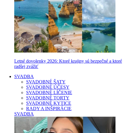
Letné dovolenky 2026: Ktoré krajiny sú bezpečné a ktoré
radšej zvážiť
SVADBA
SVADOBNÉ ŠATY
SVADOBNÉ ÚČESY
SVADOBNÉ LÍČENIE
SVADOBNÉ TORTY
SVADOBNÉ KYTICE
RADY A INŠPIRÁCIE
SVADBA