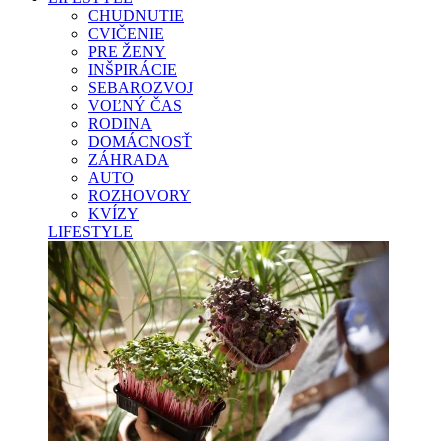
CHUDNUTIE
CVIČENIE
PRE ŽENY
INŠPIRÁCIE
SEBAROZVOJ
VOĽNÝ ČAS
RODINA
DOMÁCNOSŤ
ZÁHRADA
AUTO
ROZHOVORY
KVÍZY
LIFESTYLE