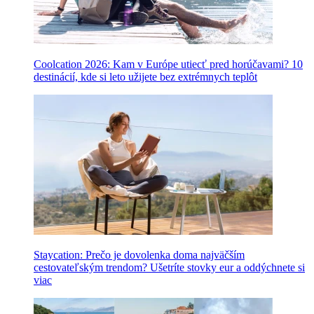
Coolcation 2026: Kam v Európe utiecť pred horúčavami? 10
destinácií, kde si leto užijete bez extrémnych teplôt
Staycation: Prečo je dovolenka doma najväčším
cestovateľským trendom? Ušetríte stovky eur a oddýchnete si
viac