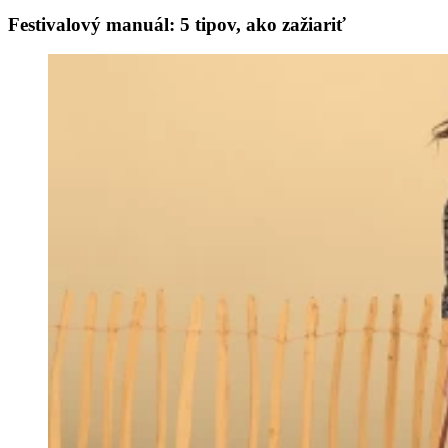
Festivalový manuál: 5 tipov, ako zažiariť