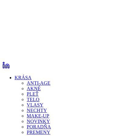
KRÁSA
ANTI-AGE
AKNÉ
PLEŤ
TELO
VLASY
NECHTY
MAKE-UP
NOVINKY
PORADŇA
PREMENY