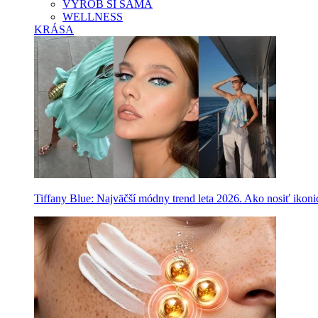
VYROB SI SAMA
WELLNESS
KRÁSA
Tiffany Blue: Najväčší módny trend leta 2026. Ako nosiť ikon