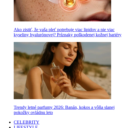
Ako zistiť, že vaša pleť potrebuje viac lipidov a nie viac
kyseliny hyalurónovej? Príznaky poškodenej kožnej bariéry
Trendy letné parfumy 2026: Banán, kokos a vôňa slanej
pokožky ovládnu leto
CELEBRITY
LIFESTYLE