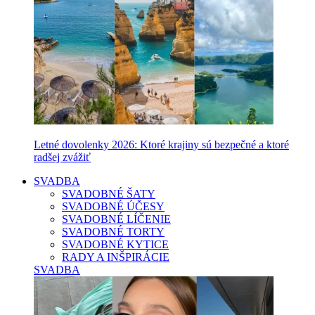
Letné dovolenky 2026: Ktoré krajiny sú bezpečné a ktoré
radšej zvážiť
SVADBA
SVADOBNÉ ŠATY
SVADOBNÉ ÚČESY
SVADOBNÉ LÍČENIE
SVADOBNÉ TORTY
SVADOBNÉ KYTICE
RADY A INŠPIRÁCIE
SVADBA