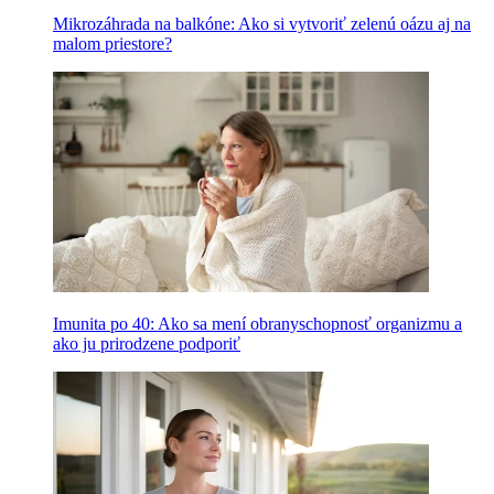
Mikrozáhrada na balkóne: Ako si vytvoriť zelenú oázu aj na
malom priestore?
Imunita po 40: Ako sa mení obranyschopnosť organizmu a
ako ju prirodzene podporiť