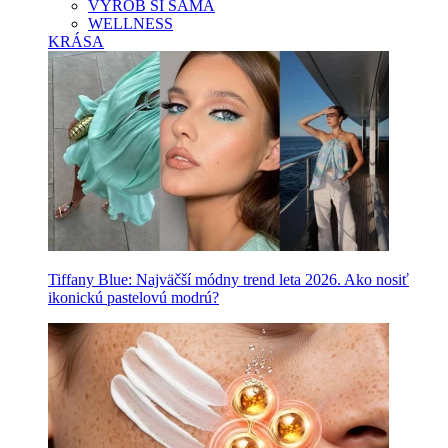
VYROB SI SAMA
WELLNESS
KRÁSA
Tiffany Blue: Najväčší módny trend leta 2026. Ako nosiť
ikonickú pastelovú modrú?