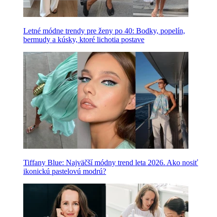
Letné módne trendy pre ženy po 40: Bodky, popelín,
bermudy a kúsky, ktoré lichotia postave
Tiffany Blue: Najväčší módny trend leta 2026. Ako nosiť
ikonickú pastelovú modrú?