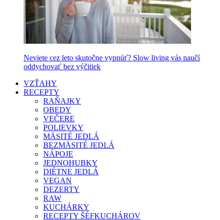
Neviete cez leto skutočne vypnúť? Slow living vás naučí
oddychovať bez výčitiek
VZŤAHY
RECEPTY
RAŇAJKY
OBEDY
VEČERE
POLIEVKY
MÄSITÉ JEDLÁ
BEZMÄSITÉ JEDLÁ
NÁPOJE
JEDNOHUBKY
DIÉTNE JEDLÁ
VEGAN
DEZERTY
RAW
KUCHÁRKY
RECEPTY ŠÉFKUCHÁROV