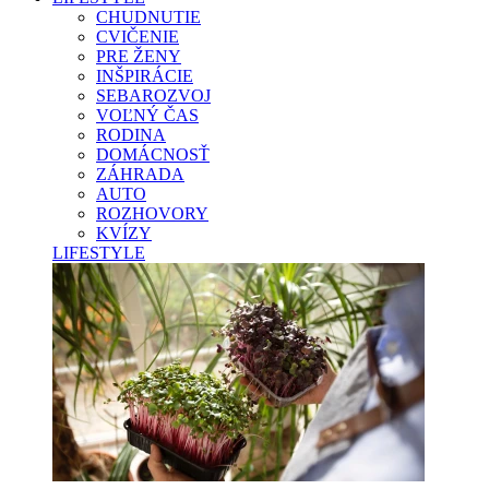
CHUDNUTIE
CVIČENIE
PRE ŽENY
INŠPIRÁCIE
SEBAROZVOJ
VOĽNÝ ČAS
RODINA
DOMÁCNOSŤ
ZÁHRADA
AUTO
ROZHOVORY
KVÍZY
LIFESTYLE