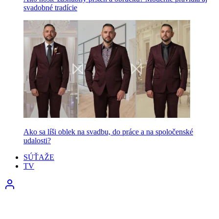
svadobné tradície
Ako sa líši oblek na svadbu, do práce a na spoločenské
udalosti?
SÚŤAŽE
TV