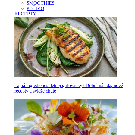
SMOOTHIES
PEČIVO
RECEPTY
Tajná ingrediencia letnej grilovačky? Dobrá nálada, nové
recepty a svieže chute