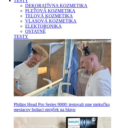
TESTY
DEKORATÍVNA KOZMETIKA
PLEŤOVÁ KOZMETIKA
TELOVÁ KOZMETIKA
VLASOVÁ KOZMETIKA
ELEKTORONIKA
OSTATNÉ
TESTY
Philips Head Pro Series 9000: testovali sme niekoľko
mesiacov holiaci strojček na hlavu