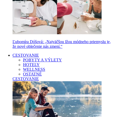
Ľubomíra Dóšová: „Najväčšou lžou módneho priemyslu je,
že nové oblečenie nás zmení.“
CESTOVANIE
POBYTY A VÝLETY
HOTELY
WELLNESS
OSTATNÉ
CESTOVANIE