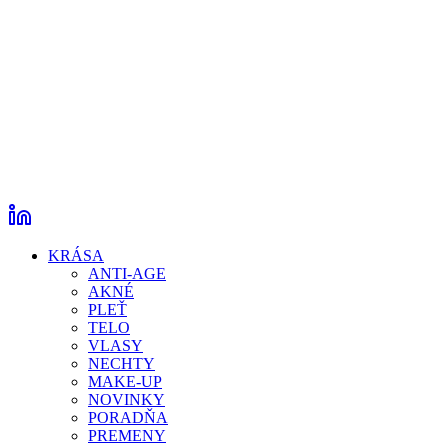
KRÁSA
ANTI-AGE
AKNÉ
PLEŤ
TELO
VLASY
NECHTY
MAKE-UP
NOVINKY
PORADŇA
PREMENY