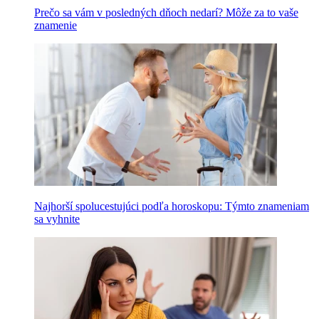
Prečo sa vám v posledných dňoch nedarí? Môže za to vaše
znamenie
Najhorší spolucestujúci podľa horoskopu: Týmto znameniam
sa vyhnite