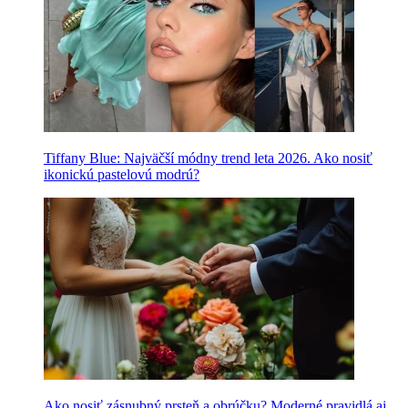
Tiffany Blue: Najväčší módny trend leta 2026. Ako nosiť
ikonickú pastelovú modrú?
Ako nosiť zásnubný prsteň a obrúčku? Moderné pravidlá aj