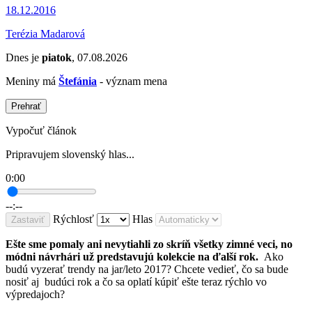
18.12.2016
Terézia Madarová
Dnes je
piatok
, 07.08.2026
Meniny má
Štefánia
- význam mena
Prehrať
Vypočuť článok
Pripravujem slovenský hlas...
0:00
--:--
Rýchlosť
Hlas
Zastaviť
Ešte sme pomaly ani nevytiahli zo skríň všetky zimné veci, no
módni návrhári už predstavujú kolekcie na ďalší rok.
Ako
budú vyzerať trendy na jar/leto 2017? Chcete vedieť, čo sa bude
nosiť aj budúci rok a čo sa oplatí kúpiť ešte teraz rýchlo vo
výpredajoch?