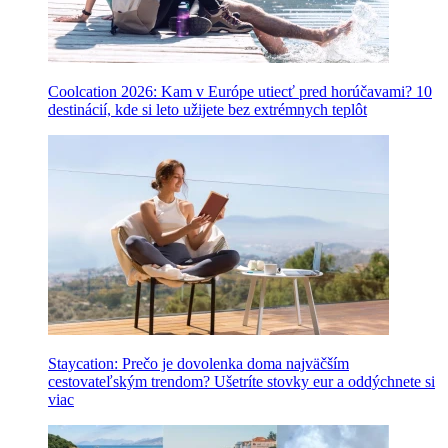
Coolcation 2026: Kam v Európe utiecť pred horúčavami? 10
destinácií, kde si leto užijete bez extrémnych teplôt
Staycation: Prečo je dovolenka doma najväčším
cestovateľským trendom? Ušetríte stovky eur a oddýchnete si
viac