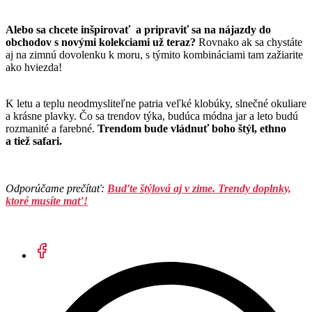
Alebo sa chcete inšpirovať a pripraviť sa na nájazdy do
obchodov s novými kolekciami už teraz?
Rovnako ak sa chystáte
aj na zimnú dovolenku k moru, s týmito kombináciami tam zažiarite
ako hviezda!
K letu a teplu neodmysliteľne patria veľké klobúky, slnečné okuliare
a krásne plavky. Čo sa trendov týka, budúca módna jar a leto budú
rozmanité a farebné.
Trendom bude vládnuť boho štýl, ethno
a tiež safari.
Odporúčame prečítať:
Buďte štýlová aj v zime. Trendy doplnky,
ktoré musíte mať!