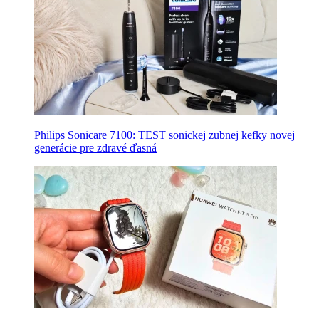
Philips Sonicare 7100: TEST sonickej zubnej kefky novej
generácie pre zdravé ďasná