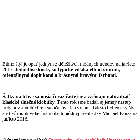
Ethno štýl je opäť jedným z dôležitých módnych trendov na jar/leto
2017.
Jednotlivé kúsky sú typické vďaka ethno vzorom,
orientálnymi doplnkami a krásnymi hravými farbami.
Šatky na hlave sa nosia čoraz častejšie a začínajú nahrádzať
klasické slnečné klobúky. T
ento rok sme badali aj jemný nástup
turbanov a nudúci rok sa očakáva ich vrchol. Takýto bohémsky štýl
ste tiež mohli vidieť na mólach módnej prehliadky Michael Korsa na
jar/leto 2016.