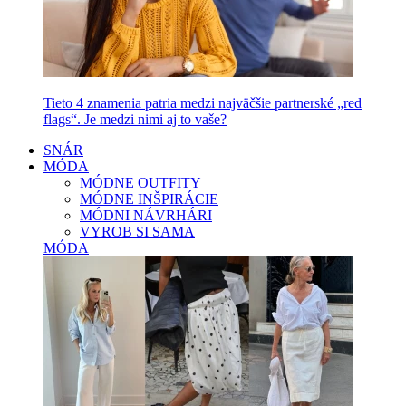
Tieto 4 znamenia patria medzi najväčšie partnerské „red
flags“. Je medzi nimi aj to vaše?
SNÁR
MÓDA
MÓDNE OUTFITY
MÓDNE INŠPIRÁCIE
MÓDNI NÁVRHÁRI
VYROB SI SAMA
MÓDA