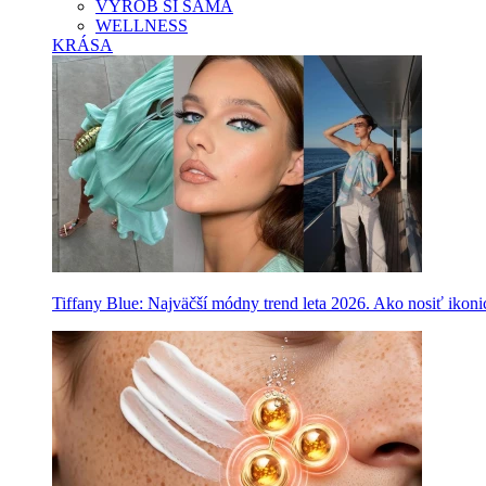
VYROB SI SAMA
WELLNESS
KRÁSA
Tiffany Blue: Najväčší módny trend leta 2026. Ako nosiť ikon