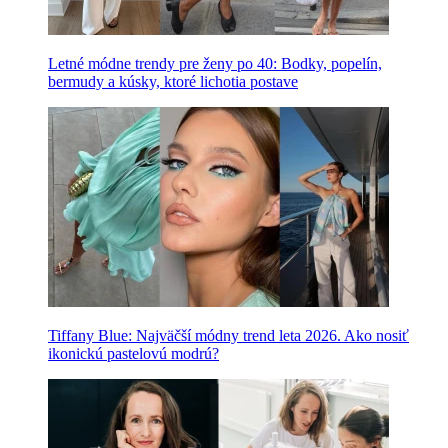
Letné módne trendy pre ženy po 40: Bodky, popelín,
bermudy a kúsky, ktoré lichotia postave
Tiffany Blue: Najväčší módny trend leta 2026. Ako nosiť
ikonickú pastelovú modrú?