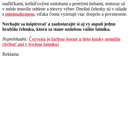
mašličkami, krištáľovými ozdobami a pestrými farbami, tentoraz sú
v móde tmavšie odtiene a triezvy výber. Dnešné čelenky sú v súlade
s
minimalizmom
, vďaka čomu vyzerajú viac dospelo a povznesene.
Nechajte sa inšpirovať a zaobstarajte si aj vy aspoň jednu
hrubšiu čelenku, ktorá sa stane ozdobou vášho šatníka.
Neprehliadni:
Červená je farbou jesene a tieto kúsky nemôžu
chýbať ani v tvojom šatníku!
Reklama