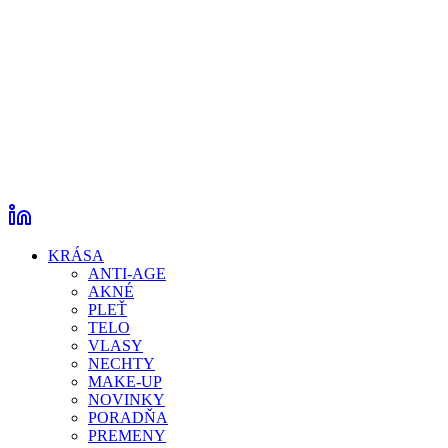
KRÁSA
ANTI-AGE
AKNÉ
PLEŤ
TELO
VLASY
NECHTY
MAKE-UP
NOVINKY
PORADŇA
PREMENY