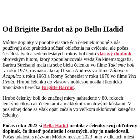
Od Brigitte Bardot až po Bellu Hadid
Módne doplnky v podobe elastických čeleniek mnohé z nás
používajú ako praktickú súčasť oblečenia na cvičenie, ale počas
šesťdesiatych a sedemdesiatych rokov bol tento
vlasový doplnok
obrovským hitom, ktorý zpopularizovala vtedajšia kinematografia.
Barbra Streisand mala na sebe bielu čelenku vo filme
Takí sme boli
z roku 1973, rovnako ako aj Ursula Andress vo filme
Zábava v
Acapulco
z roku 1963 a Romy Schneider v roku 1970 vo filme
Veci
života
. Hrubú čelenku do vlasov s noblesou nosila i ikonická
francúzska herečka
Brigitte Bardot
.
Hrubé čelenky boli do značnej miery nahradené v 80. rokoch
tenkými ciky- cak čelenkami a mäkkými zamatovými kúskami. V
poslednej dobe sa však opäť začala vo veľkom skloňovať kategória
čelenky.
Počas roku 2022 si
Bella Hadid
urobila z čelenky svoj obľúbený
doplnok, čo ihneď podnietilo i ostatných, aby ju nasledovali.
Počas udalosti s názvom Módny mesiac 2023 bolo v uliciach miest