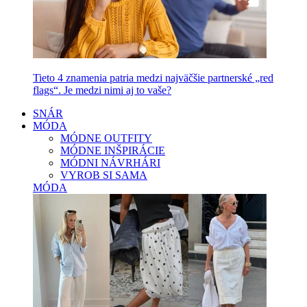
Tieto 4 znamenia patria medzi najväčšie partnerské „red
flags“. Je medzi nimi aj to vaše?
SNÁR
MÓDA
MÓDNE OUTFITY
MÓDNE INŠPIRÁCIE
MÓDNI NÁVRHÁRI
VYROB SI SAMA
MÓDA