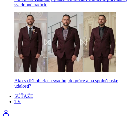
svadobné tradície
Ako sa líši oblek na svadbu, do práce a na spoločenské
udalosti?
SÚŤAŽE
TV