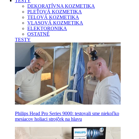
TESTY
DEKORATÍVNA KOZMETIKA
PLEŤOVÁ KOZMETIKA
TELOVÁ KOZMETIKA
VLASOVÁ KOZMETIKA
ELEKTORONIKA
OSTATNÉ
TESTY
Philips Head Pro Series 9000: testovali sme niekoľko
mesiacov holiaci strojček na hlavu