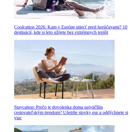
Coolcation 2026: Kam v Európe utiecť pred horúčavami? 10
destinácií, kde si leto užijete bez extrémnych teplôt
Staycation: Prečo je dovolenka doma najväčším
cestovateľským trendom? Ušetríte stovky eur a oddýchnete si
viac