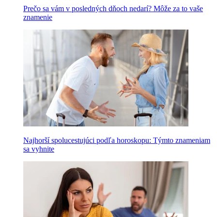
Prečo sa vám v posledných dňoch nedarí? Môže za to vaše
znamenie
Najhorší spolucestujúci podľa horoskopu: Týmto znameniam
sa vyhnite