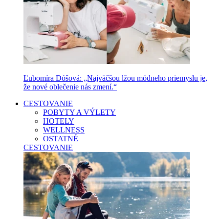
Ľubomíra Dóšová: „Najväčšou lžou módneho priemyslu je,
že nové oblečenie nás zmení.“
CESTOVANIE
POBYTY A VÝLETY
HOTELY
WELLNESS
OSTATNÉ
CESTOVANIE