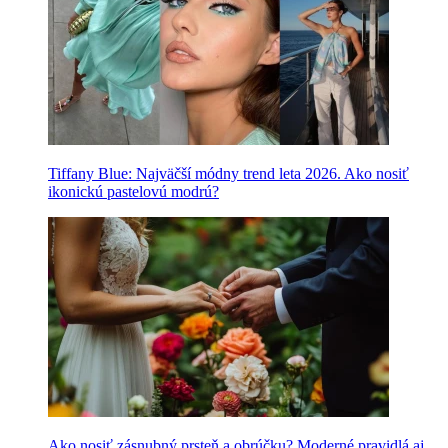
Tiffany Blue: Najväčší módny trend leta 2026. Ako nosiť
ikonickú pastelovú modrú?
Ako nosiť zásnubný prsteň a obrúčku? Moderné pravidlá aj