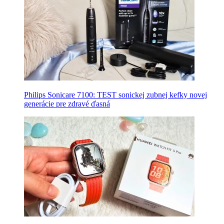
Philips Sonicare 7100: TEST sonickej zubnej kefky novej
generácie pre zdravé ďasná