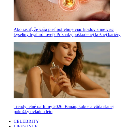
Ako zistiť, že vaša pleť potrebuje viac lipidov a nie viac
kyseliny hyalurónovej? Príznaky poškodenej kožnej bariéry
Trendy letné parfumy 2026: Banán, kokos a vôňa slanej
pokožky ovládnu leto
CELEBRITY
LIFESTYLE