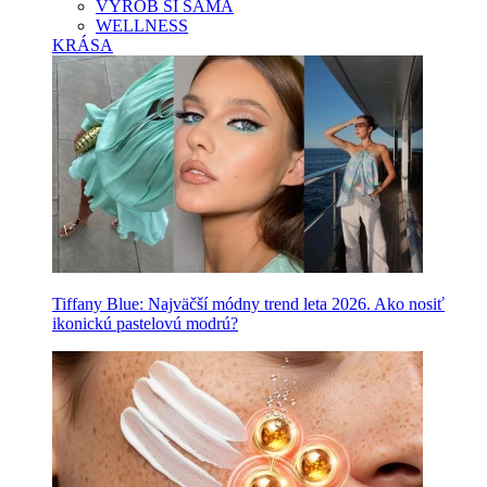
VYROB SI SAMA
WELLNESS
KRÁSA
Tiffany Blue: Najväčší módny trend leta 2026. Ako nosiť
ikonickú pastelovú modrú?