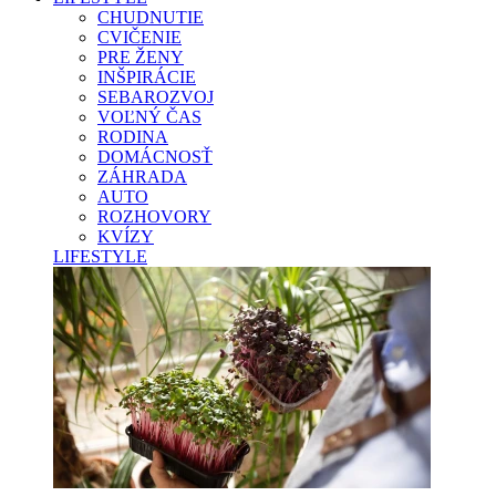
CHUDNUTIE
CVIČENIE
PRE ŽENY
INŠPIRÁCIE
SEBAROZVOJ
VOĽNÝ ČAS
RODINA
DOMÁCNOSŤ
ZÁHRADA
AUTO
ROZHOVORY
KVÍZY
LIFESTYLE