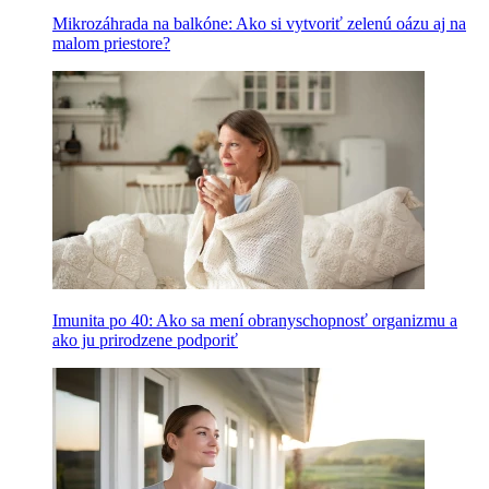
Mikrozáhrada na balkóne: Ako si vytvoriť zelenú oázu aj na
malom priestore?
Imunita po 40: Ako sa mení obranyschopnosť organizmu a
ako ju prirodzene podporiť