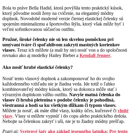
Bola to práve Bella Hadid, ktorá povýšila tento praktický kúsok,
ktorý pôvodne nosili ženy na cvičenie, na elegantný módny
doplnok. Novodobé moderné verzie čiernej elastickej čelenky sú
spojením minimalizmu a športového štýlu, ktorý však môže byť i
veľmi sofistikovanou súčasťou outfitu.
Pružné, široké čelenky nie sú len skvelou pomôckou pri
umývaní tváre či spoľahlivom zakrytí mastných korienkov
vlasov.
Teraz ich môžete (a mali by ste) nosiť von a do spoločnosti
rovnako ako aj modelky Hailey Bieber a
Kendall Jenner
.
Ako nosiť hrubé elastické čelenky?
Nosiť tento vlasový doplnok a zakomponovať ho do svojho
každodenného vzhľadu nie je žiadna veda. Ide totiž o ľahko
kombinovateľný módny kúsok, ktorý sa dokonca môže stať i
výrazným doplnkom vášho outfitu.
Navyše matná čelenka do
vlasov či hrubá pletenina v podobe čelenky je pohodlná,
všestranná a hodí sa ku všetkým dĺžkam či typom vlasov.
Môžete ju nosiť, ak máte dlhé vlasy, krátky účes, kučeravé či
vlnité
vlasy
. Vlasy si môžete vypnúť i do copu alebo praktického drdola.
Nebojte sa čelenkou zakryť i uši, nie je to žiadny módny prešľap.
Pozri aj:
Svetrové šaty ako základ jesenného šatníka: Pre tento