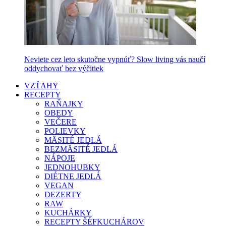
Neviete cez leto skutočne vypnúť? Slow living vás naučí
oddychovať bez výčitiek
VZŤAHY
RECEPTY
RAŇAJKY
OBEDY
VEČERE
POLIEVKY
MÄSITÉ JEDLÁ
BEZMÄSITÉ JEDLÁ
NÁPOJE
JEDNOHUBKY
DIÉTNE JEDLÁ
VEGAN
DEZERTY
RAW
KUCHÁRKY
RECEPTY ŠÉFKUCHÁROV