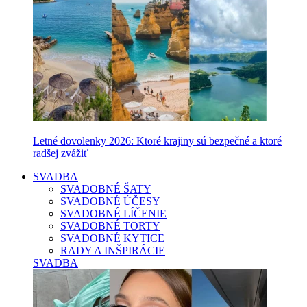
Letné dovolenky 2026: Ktoré krajiny sú bezpečné a ktoré
radšej zvážiť
SVADBA
SVADOBNÉ ŠATY
SVADOBNÉ ÚČESY
SVADOBNÉ LÍČENIE
SVADOBNÉ TORTY
SVADOBNÉ KYTICE
RADY A INŠPIRÁCIE
SVADBA