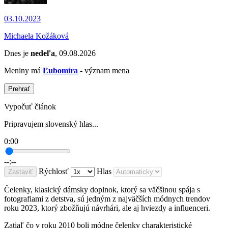
03.10.2023
Michaela Kožáková
Dnes je
nedeľa
, 09.08.2026
Meniny má
Ľubomíra
- význam mena
Prehrať
Vypočuť článok
Pripravujem slovenský hlas...
0:00
--:--
Rýchlosť
Hlas
Zastaviť
Čelenky, klasický dámsky doplnok, ktorý sa väčšinou spája s
fotografiami z detstva, sú jedným z najväčších módnych trendov
roku 2023, ktorý zbožňujú návrhári, ale aj hviezdy a influenceri.
Zatiaľ čo v roku 2010 boli módne čelenky charakteristické