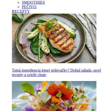
SMOOTHIES
PEČIVO
RECEPTY
Tajná ingrediencia letnej grilovačky? Dobrá nálada, nové
recepty a svieže chute