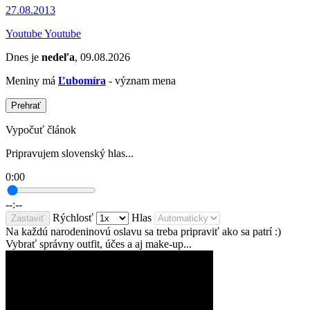
27.08.2013
Youtube Youtube
Dnes je
nedeľa
, 09.08.2026
Meniny má
Ľubomíra
- význam mena
Prehrať
Vypočuť článok
Pripravujem slovenský hlas...
0:00
--:--
Rýchlosť
Hlas
Zastaviť
Na každú narodeninovú oslavu sa treba pripraviť ako sa patrí :)
Vybrať správny outfit, účes a aj make-up...