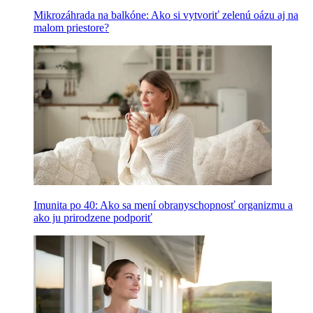
Mikrozáhrada na balkóne: Ako si vytvoriť zelenú oázu aj na
malom priestore?
Imunita po 40: Ako sa mení obranyschopnosť organizmu a
ako ju prirodzene podporiť