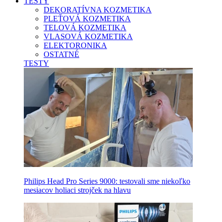
TESTY
DEKORATÍVNA KOZMETIKA
PLEŤOVÁ KOZMETIKA
TELOVÁ KOZMETIKA
VLASOVÁ KOZMETIKA
ELEKTORONIKA
OSTATNÉ
TESTY
Philips Head Pro Series 9000: testovali sme niekoľko
mesiacov holiaci strojček na hlavu