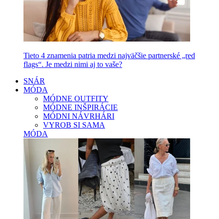
Tieto 4 znamenia patria medzi najväčšie partnerské „red
flags“. Je medzi nimi aj to vaše?
SNÁR
MÓDA
MÓDNE OUTFITY
MÓDNE INŠPIRÁCIE
MÓDNI NÁVRHÁRI
VYROB SI SAMA
MÓDA