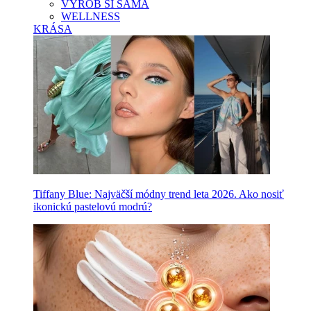
VYROB SI SAMA
WELLNESS
KRÁSA
Tiffany Blue: Najväčší módny trend leta 2026. Ako nosiť
ikonickú pastelovú modrú?