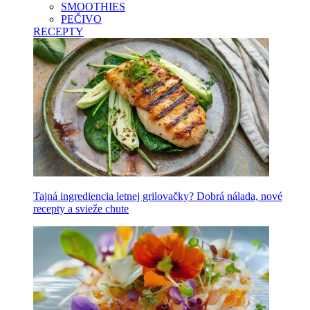
SMOOTHIES
PEČIVO
RECEPTY
Tajná ingrediencia letnej grilovačky? Dobrá nálada, nové
recepty a svieže chute