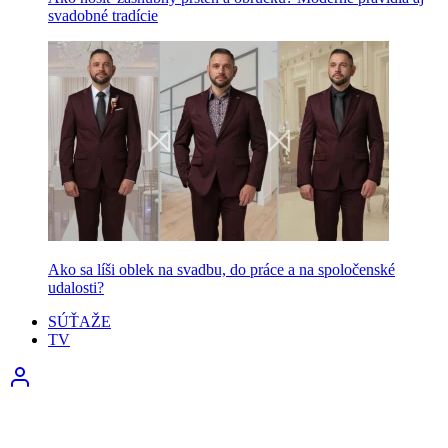
svadobné tradície
Ako sa líši oblek na svadbu, do práce a na spoločenské
udalosti?
SÚŤAŽE
TV