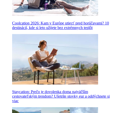
Coolcation 2026: Kam v Európe utiecť pred horúčavami? 10
destinácií, kde si leto užijete bez extrémnych teplôt
Staycation: Prečo je dovolenka doma najväčším
cestovateľským trendom? Ušetríte stovky eur a oddýchnete si
viac