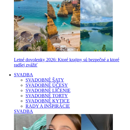
Letné dovolenky 2026: Ktoré krajiny sú bezpečné a ktoré
radšej zvážiť
SVADBA
SVADOBNÉ ŠATY
SVADOBNÉ ÚČESY
SVADOBNÉ LÍČENIE
SVADOBNÉ TORTY
SVADOBNÉ KYTICE
RADY A INŠPIRÁCIE
SVADBA