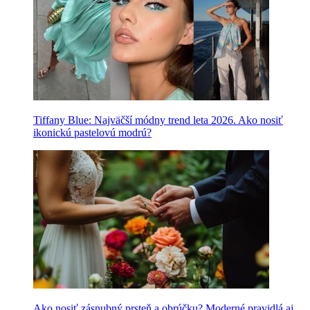
Tiffany Blue: Najväčší módny trend leta 2026. Ako nosiť
ikonickú pastelovú modrú?
Ako nosiť zásnubný prsteň a obrúčku? Moderné pravidlá aj