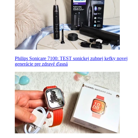
Philips Sonicare 7100: TEST sonickej zubnej kefky novej
generácie pre zdravé ďasná