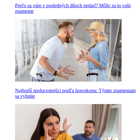
Prečo sa vám v posledných dňoch nedarí? Môže za to vaše
znamenie
Najhorší spolucestujúci podľa horoskopu: Týmto znameniam
sa vyhnite