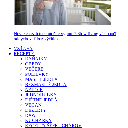
Neviete cez leto skutočne vypnúť? Slow living vás naučí
oddychovať bez výčitiek
VZŤAHY
RECEPTY
RAŇAJKY
OBEDY
VEČERE
POLIEVKY
MÄSITÉ JEDLÁ
BEZMÄSITÉ JEDLÁ
NÁPOJE
JEDNOHUBKY
DIÉTNE JEDLÁ
VEGAN
DEZERTY
RAW
KUCHÁRKY
RECEPTY ŠÉFKUCHÁROV