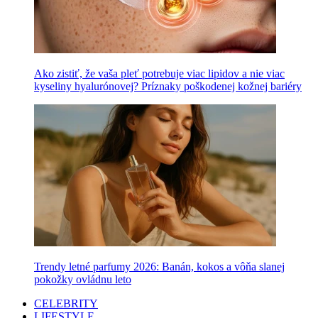
Ako zistiť, že vaša pleť potrebuje viac lipidov a nie viac
kyseliny hyalurónovej? Príznaky poškodenej kožnej bariéry
Trendy letné parfumy 2026: Banán, kokos a vôňa slanej
pokožky ovládnu leto
CELEBRITY
LIFESTYLE