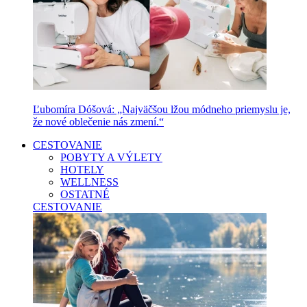
Ľubomíra Dóšová: „Najväčšou lžou módneho priemyslu je,
že nové oblečenie nás zmení.“
CESTOVANIE
POBYTY A VÝLETY
HOTELY
WELLNESS
OSTATNÉ
CESTOVANIE