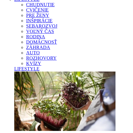
CHUDNUTIE
CVIČENIE
PRE ŽENY
INŠPIRÁCIE
SEBAROZVOJ
VOĽNÝ ČAS
RODINA
DOMÁCNOSŤ
ZÁHRADA
AUTO
ROZHOVORY
KVÍZY
LIFESTYLE