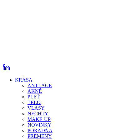
KRÁSA
ANTI-AGE
AKNÉ
PLEŤ
TELO
VLASY
NECHTY
MAKE-UP
NOVINKY
PORADŇA
PREMENY