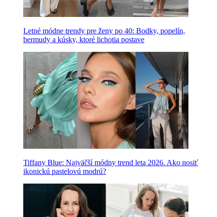
Letné módne trendy pre ženy po 40: Bodky, popelín,
bermudy a kúsky, ktoré lichotia postave
Tiffany Blue: Najväčší módny trend leta 2026. Ako nosiť
ikonickú pastelovú modrú?