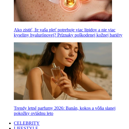
Ako zistiť, že vaša pleť potrebuje viac lipidov a nie viac
kyseliny hyalurónovej? Príznaky poškodenej kožnej bariéry
Trendy letné parfumy 2026: Banán, kokos a vôňa slanej
pokožky ovládnu leto
CELEBRITY
LIFESTYLE