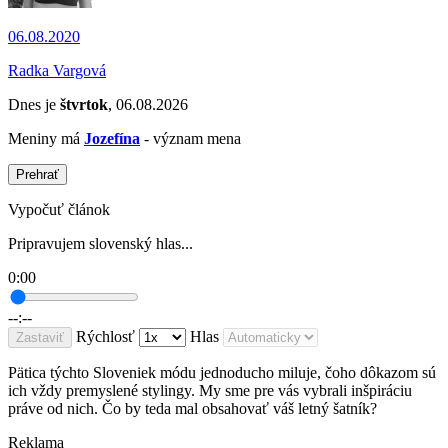
06.08.2020
Radka Vargová
Dnes je
štvrtok
, 06.08.2026
Meniny má
Jozefína
- význam mena
Prehrať
Vypočuť článok
Pripravujem slovenský hlas...
0:00
--:--
Rýchlosť
Hlas
Zastaviť
Pätica týchto Sloveniek módu jednoducho miluje, čoho dôkazom sú
ich vždy premyslené stylingy. My sme pre vás vybrali inšpiráciu
práve od nich. Čo by teda mal obsahovať váš letný šatník?
Reklama