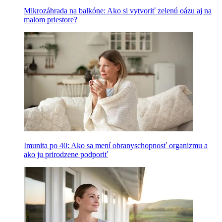
Mikrozáhrada na balkóne: Ako si vytvoriť zelenú oázu aj na
malom priestore?
Imunita po 40: Ako sa mení obranyschopnosť organizmu a
ako ju prirodzene podporiť