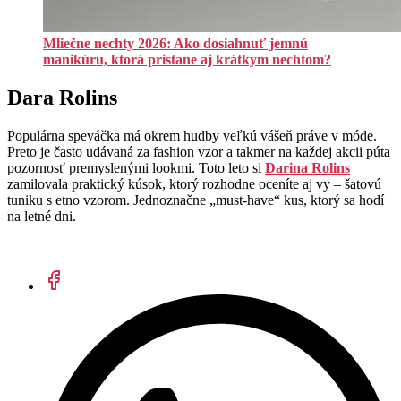
Mliečne nechty 2026: Ako dosiahnuť jemnú
manikúru, ktorá pristane aj krátkym nechtom?
Dara Rolins
Populárna speváčka má okrem hudby veľkú vášeň práve v móde.
Preto je často udávaná za fashion vzor a takmer na každej akcii púta
pozornosť premyslenými lookmi. Toto leto si
Darina Rolins
zamilovala praktický kúsok, ktorý rozhodne oceníte aj vy – šatovú
tuniku s etno vzorom. Jednoznačne „must-have“ kus, ktorý sa hodí
na letné dni.