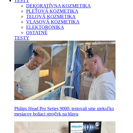
TESTY
DEKORATÍVNA KOZMETIKA
PLEŤOVÁ KOZMETIKA
TELOVÁ KOZMETIKA
VLASOVÁ KOZMETIKA
ELEKTORONIKA
OSTATNÉ
TESTY
Philips Head Pro Series 9000: testovali sme niekoľko
mesiacov holiaci strojček na hlavu