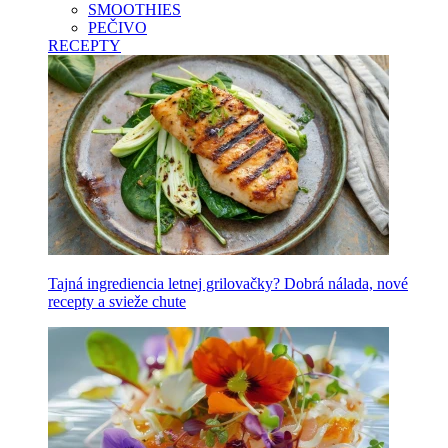
SMOOTHIES
PEČIVO
RECEPTY
Tajná ingrediencia letnej grilovačky? Dobrá nálada, nové
recepty a svieže chute