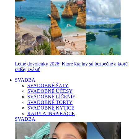
Letné dovolenky 2026: Ktoré krajiny sú bezpečné a ktoré
radšej zvážiť
SVADBA
SVADOBNÉ ŠATY
SVADOBNÉ ÚČESY
SVADOBNÉ LÍČENIE
SVADOBNÉ TORTY
SVADOBNÉ KYTICE
RADY A INŠPIRÁCIE
SVADBA