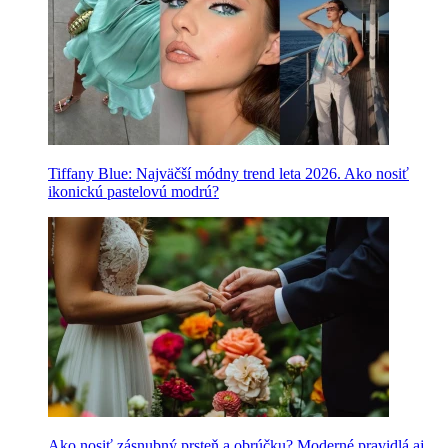
Tiffany Blue: Najväčší módny trend leta 2026. Ako nosiť
ikonickú pastelovú modrú?
Ako nosiť zásnubný prsteň a obrúčku? Moderné pravidlá aj