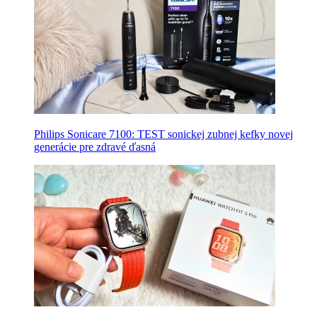
Philips Sonicare 7100: TEST sonickej zubnej kefky novej
generácie pre zdravé ďasná