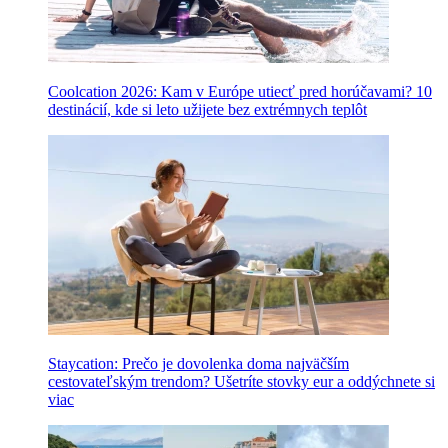
Coolcation 2026: Kam v Európe utiecť pred horúčavami? 10
destinácií, kde si leto užijete bez extrémnych teplôt
Staycation: Prečo je dovolenka doma najväčším
cestovateľským trendom? Ušetríte stovky eur a oddýchnete si
viac