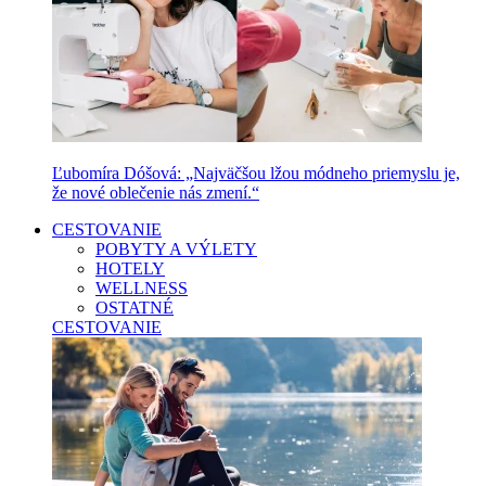
Ľubomíra Dóšová: „Najväčšou lžou módneho priemyslu je,
že nové oblečenie nás zmení.“
CESTOVANIE
POBYTY A VÝLETY
HOTELY
WELLNESS
OSTATNÉ
CESTOVANIE