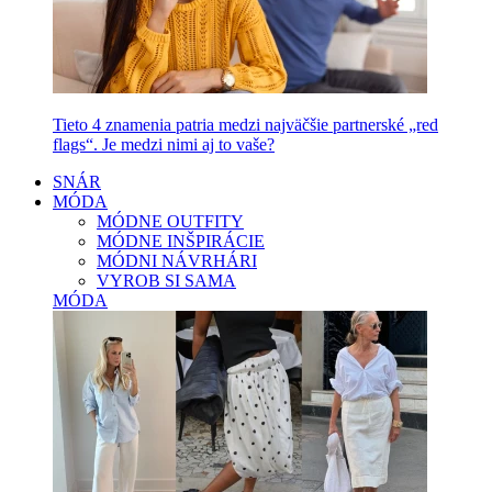
Tieto 4 znamenia patria medzi najväčšie partnerské „red
flags“. Je medzi nimi aj to vaše?
SNÁR
MÓDA
MÓDNE OUTFITY
MÓDNE INŠPIRÁCIE
MÓDNI NÁVRHÁRI
VYROB SI SAMA
MÓDA