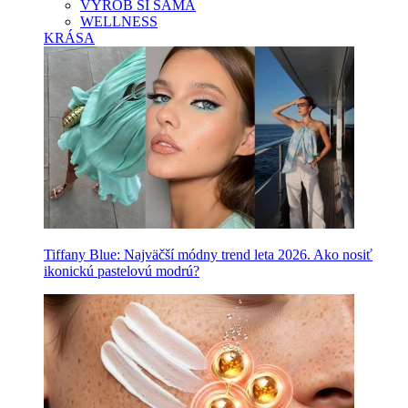
VYROB SI SAMA
WELLNESS
KRÁSA
Tiffany Blue: Najväčší módny trend leta 2026. Ako nosiť
ikonickú pastelovú modrú?