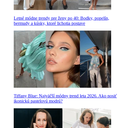
Letné módne trendy pre ženy po 40: Bodky, popelín,
bermudy a kúsky, ktoré lichotia postave
Tiffany Blue: Najväčší módny trend leta 2026. Ako nosiť
ikonickú pastelovú modrú?