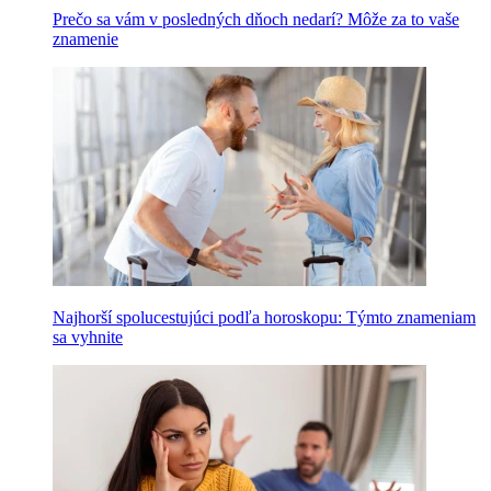
Prečo sa vám v posledných dňoch nedarí? Môže za to vaše
znamenie
Najhorší spolucestujúci podľa horoskopu: Týmto znameniam
sa vyhnite