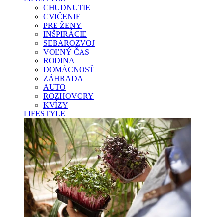
CHUDNUTIE
CVIČENIE
PRE ŽENY
INŠPIRÁCIE
SEBAROZVOJ
VOĽNÝ ČAS
RODINA
DOMÁCNOSŤ
ZÁHRADA
AUTO
ROZHOVORY
KVÍZY
LIFESTYLE