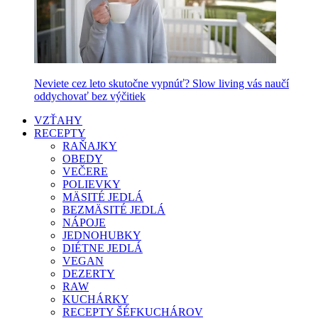
Neviete cez leto skutočne vypnúť? Slow living vás naučí
oddychovať bez výčitiek
VZŤAHY
RECEPTY
RAŇAJKY
OBEDY
VEČERE
POLIEVKY
MÄSITÉ JEDLÁ
BEZMÄSITÉ JEDLÁ
NÁPOJE
JEDNOHUBKY
DIÉTNE JEDLÁ
VEGAN
DEZERTY
RAW
KUCHÁRKY
RECEPTY ŠÉFKUCHÁROV