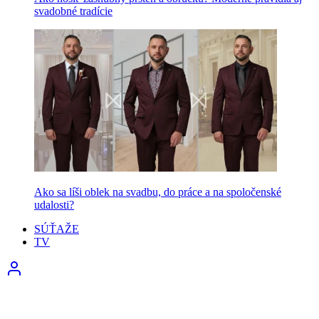
svadobné tradície
Ako sa líši oblek na svadbu, do práce a na spoločenské
udalosti?
SÚŤAŽE
TV