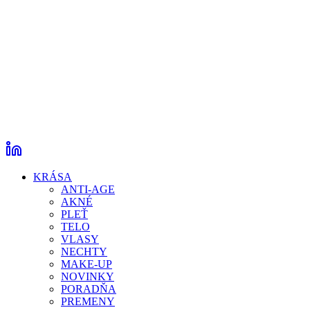
KRÁSA
ANTI-AGE
AKNÉ
PLEŤ
TELO
VLASY
NECHTY
MAKE-UP
NOVINKY
PORADŇA
PREMENY