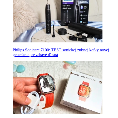
Philips Sonicare 7100: TEST sonickej zubnej kefky novej
generácie pre zdravé ďasná