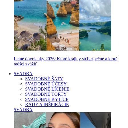
Letné dovolenky 2026: Ktoré krajiny sú bezpečné a ktoré
radšej zvážiť
SVADBA
SVADOBNÉ ŠATY
SVADOBNÉ ÚČESY
SVADOBNÉ LÍČENIE
SVADOBNÉ TORTY
SVADOBNÉ KYTICE
RADY A INŠPIRÁCIE
SVADBA