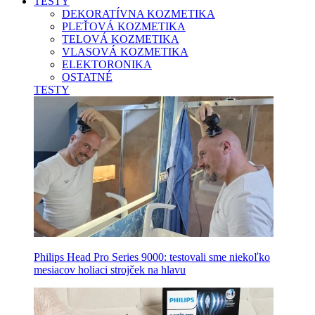
TESTY
DEKORATÍVNA KOZMETIKA
PLEŤOVÁ KOZMETIKA
TELOVÁ KOZMETIKA
VLASOVÁ KOZMETIKA
ELEKTORONIKA
OSTATNÉ
TESTY
Philips Head Pro Series 9000: testovali sme niekoľko
mesiacov holiaci strojček na hlavu