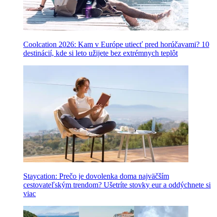
Coolcation 2026: Kam v Európe utiecť pred horúčavami? 10
destinácií, kde si leto užijete bez extrémnych teplôt
Staycation: Prečo je dovolenka doma najväčším
cestovateľským trendom? Ušetríte stovky eur a oddýchnete si
viac