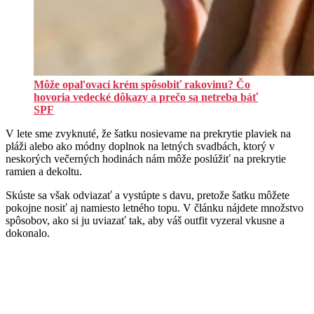
Môže opaľovací krém spôsobiť rakovinu? Čo
hovoria vedecké dôkazy a prečo sa netreba báť
SPF
V lete sme zvyknuté, že šatku nosievame na prekrytie plaviek na
pláži alebo ako módny doplnok na letných svadbách, ktorý v
neskorých večerných hodinách nám môže poslúžiť na prekrytie
ramien a dekoltu.
Skúste sa však odviazať a vystúpte s davu, pretože šatku môžete
pokojne nosiť aj namiesto letného topu. V článku nájdete množstvo
spôsobov, ako si ju uviazať tak, aby váš outfit vyzeral vkusne a
dokonalo.