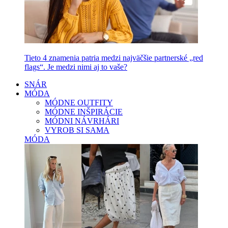
Tieto 4 znamenia patria medzi najväčšie partnerské „red
flags“. Je medzi nimi aj to vaše?
SNÁR
MÓDA
MÓDNE OUTFITY
MÓDNE INŠPIRÁCIE
MÓDNI NÁVRHÁRI
VYROB SI SAMA
MÓDA