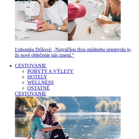
Ľubomíra Dóšová: „Najväčšou lžou módneho priemyslu je,
že nové oblečenie nás zmení.“
CESTOVANIE
POBYTY A VÝLETY
HOTELY
WELLNESS
OSTATNÉ
CESTOVANIE