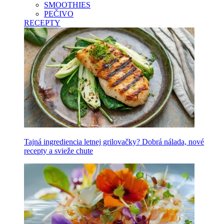
SMOOTHIES
PEČIVO
RECEPTY
Tajná ingrediencia letnej grilovačky? Dobrá nálada, nové
recepty a svieže chute