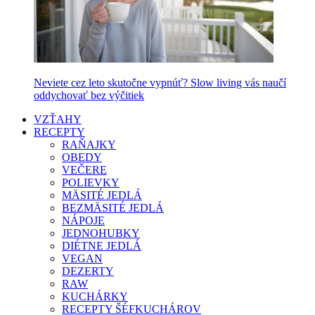
Neviete cez leto skutočne vypnúť? Slow living vás naučí
oddychovať bez výčitiek
VZŤAHY
RECEPTY
RAŇAJKY
OBEDY
VEČERE
POLIEVKY
MÄSITÉ JEDLÁ
BEZMÄSITÉ JEDLÁ
NÁPOJE
JEDNOHUBKY
DIÉTNE JEDLÁ
VEGAN
DEZERTY
RAW
KUCHÁRKY
RECEPTY ŠÉFKUCHÁROV