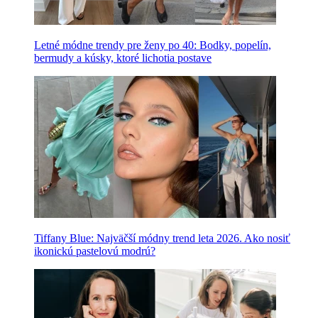
Letné módne trendy pre ženy po 40: Bodky, popelín,
bermudy a kúsky, ktoré lichotia postave
Tiffany Blue: Najväčší módny trend leta 2026. Ako nosiť
ikonickú pastelovú modrú?