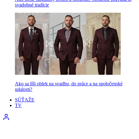
svadobné tradície
Ako sa líši oblek na svadbu, do práce a na spoločenské
udalosti?
SÚŤAŽE
TV