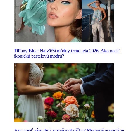
Tiffany Blue: Najväčší módny trend leta 2026. Ako nosiť
ikonickú pastelovú modrú?
Ako nosiť zásnubný prsteň a obrúčku? Moderné pravidlá aj