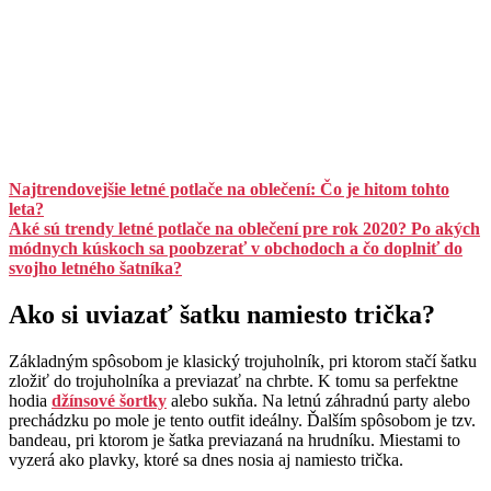
Najtrendovejšie letné potlače na oblečení: Čo je hitom tohto
leta?
Aké sú trendy letné potlače na oblečení pre rok 2020? Po akých
módnych kúskoch sa poobzerať v obchodoch a čo doplniť do
svojho letného šatníka?
Ako si uviazať šatku namiesto trička?
Základným spôsobom je klasický trojuholník, pri ktorom stačí šatku
zložiť do trojuholníka a previazať na chrbte. K tomu sa perfektne
hodia
džínsové šortky
alebo sukňa. Na letnú záhradnú party alebo
prechádzku po mole je tento outfit ideálny. Ďalším spôsobom je tzv.
bandeau, pri ktorom je šatka previazaná na hrudníku. Miestami to
vyzerá ako plavky, ktoré sa dnes nosia aj namiesto trička.