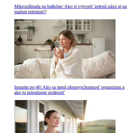
Mikrozáhrada na balkóne: Ako si vytvoriť zelenú oázu aj na
malom priestore?
Imunita po 40: Ako sa mení obranyschopnosť organizmu a
ako ju prirodzene podporiť