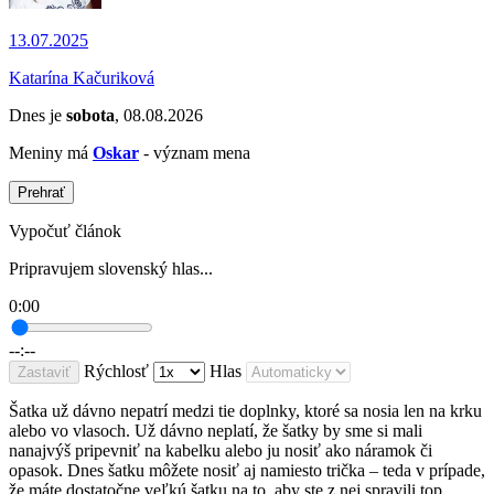
13.07.2025
Katarína Kačuriková
Dnes je
sobota
, 08.08.2026
Meniny má
Oskar
- význam mena
Prehrať
Vypočuť článok
Pripravujem slovenský hlas...
0:00
--:--
Rýchlosť
Hlas
Zastaviť
Šatka už dávno nepatrí medzi tie doplnky, ktoré sa nosia len na krku
alebo vo vlasoch. Už dávno neplatí, že šatky by sme si mali
nanajvýš pripevniť na kabelku alebo ju nosiť ako náramok či
opasok. Dnes šatku môžete nosiť aj namiesto trička – teda v prípade,
že máte dostatočne veľkú šatku na to, aby ste z nej spravili top.