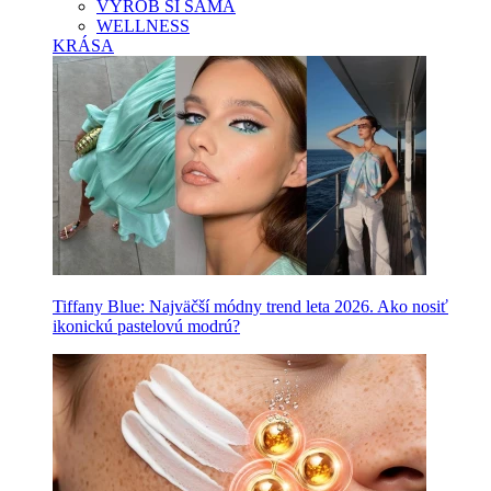
VYROB SI SAMA
WELLNESS
KRÁSA
Tiffany Blue: Najväčší módny trend leta 2026. Ako nosiť
ikonickú pastelovú modrú?