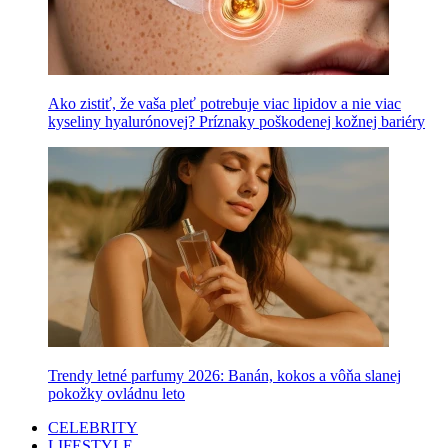
Ako zistiť, že vaša pleť potrebuje viac lipidov a nie viac
kyseliny hyalurónovej? Príznaky poškodenej kožnej bariéry
Trendy letné parfumy 2026: Banán, kokos a vôňa slanej
pokožky ovládnu leto
CELEBRITY
LIFESTYLE