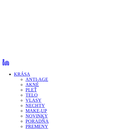
KRÁSA
ANTI-AGE
AKNÉ
PLEŤ
TELO
VLASY
NECHTY
MAKE-UP
NOVINKY
PORADŇA
PREMENY