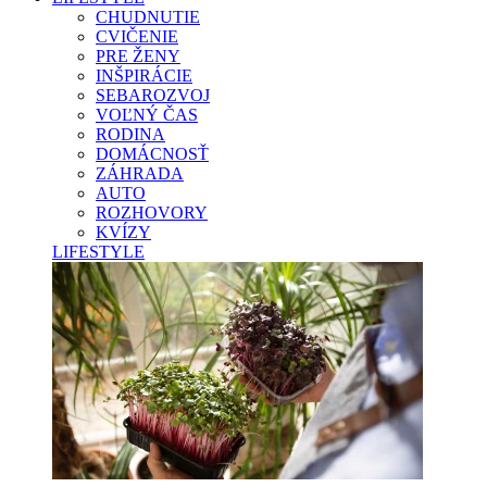
CHUDNUTIE
CVIČENIE
PRE ŽENY
INŠPIRÁCIE
SEBAROZVOJ
VOĽNÝ ČAS
RODINA
DOMÁCNOSŤ
ZÁHRADA
AUTO
ROZHOVORY
KVÍZY
LIFESTYLE