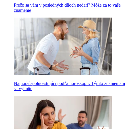
Prečo sa vám v posledných dňoch nedarí? Môže za to vaše
znamenie
Najhorší spolucestujúci podľa horoskopu: Týmto znameniam
sa vyhnite