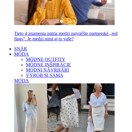
Tieto 4 znamenia patria medzi najväčšie partnerské „red
flags“. Je medzi nimi aj to vaše?
SNÁR
MÓDA
MÓDNE OUTFITY
MÓDNE INŠPIRÁCIE
MÓDNI NÁVRHÁRI
VYROB SI SAMA
MÓDA