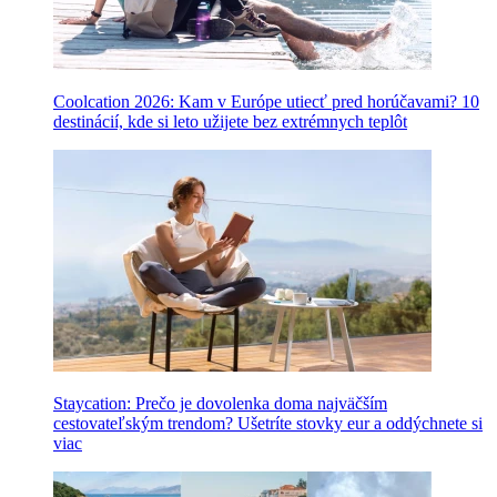
Coolcation 2026: Kam v Európe utiecť pred horúčavami? 10
destinácií, kde si leto užijete bez extrémnych teplôt
Staycation: Prečo je dovolenka doma najväčším
cestovateľským trendom? Ušetríte stovky eur a oddýchnete si
viac