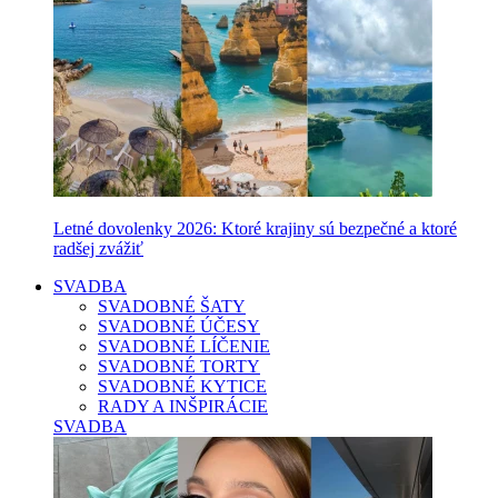
Letné dovolenky 2026: Ktoré krajiny sú bezpečné a ktoré
radšej zvážiť
SVADBA
SVADOBNÉ ŠATY
SVADOBNÉ ÚČESY
SVADOBNÉ LÍČENIE
SVADOBNÉ TORTY
SVADOBNÉ KYTICE
RADY A INŠPIRÁCIE
SVADBA