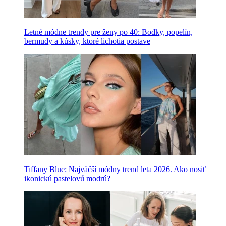
Letné módne trendy pre ženy po 40: Bodky, popelín,
bermudy a kúsky, ktoré lichotia postave
Tiffany Blue: Najväčší módny trend leta 2026. Ako nosiť
ikonickú pastelovú modrú?