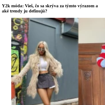
Y2k móda: Vieš, čo sa skrýva za týmto výrazom a
aké trendy ju definujú?