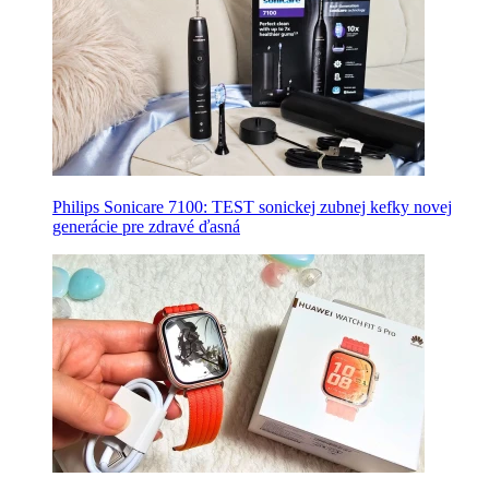
Philips Sonicare 7100: TEST sonickej zubnej kefky novej
generácie pre zdravé ďasná