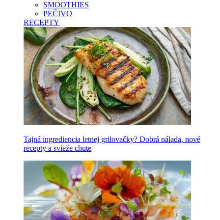
SMOOTHIES
PEČIVO
RECEPTY
Tajná ingrediencia letnej grilovačky? Dobrá nálada, nové
recepty a svieže chute