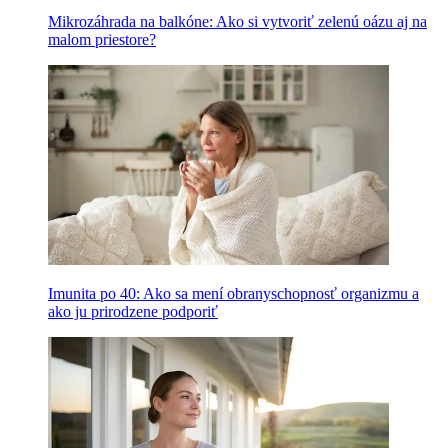
Mikrozáhrada na balkóne: Ako si vytvoriť zelenú oázu aj na
malom priestore?
Imunita po 40: Ako sa mení obranyschopnosť organizmu a
ako ju prirodzene podporiť