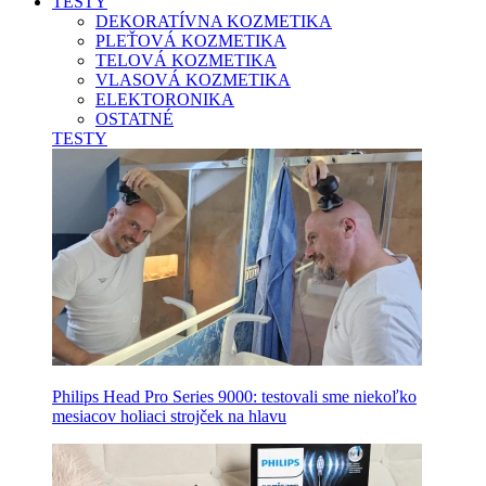
TESTY
DEKORATÍVNA KOZMETIKA
PLEŤOVÁ KOZMETIKA
TELOVÁ KOZMETIKA
VLASOVÁ KOZMETIKA
ELEKTORONIKA
OSTATNÉ
TESTY
Philips Head Pro Series 9000: testovali sme niekoľko
mesiacov holiaci strojček na hlavu