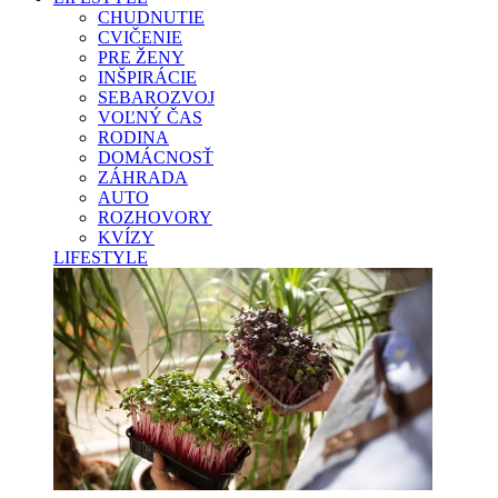
CHUDNUTIE
CVIČENIE
PRE ŽENY
INŠPIRÁCIE
SEBAROZVOJ
VOĽNÝ ČAS
RODINA
DOMÁCNOSŤ
ZÁHRADA
AUTO
ROZHOVORY
KVÍZY
LIFESTYLE