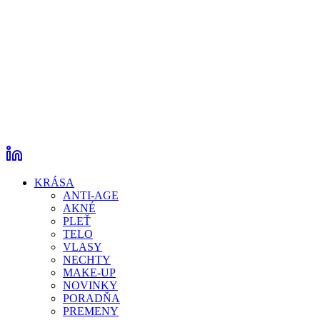
KRÁSA
ANTI-AGE
AKNÉ
PLEŤ
TELO
VLASY
NECHTY
MAKE-UP
NOVINKY
PORADŇA
PREMENY