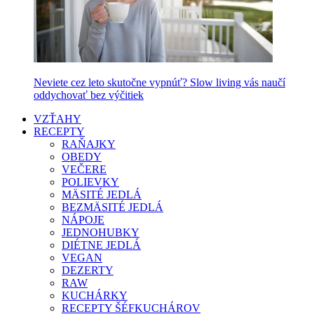
Neviete cez leto skutočne vypnúť? Slow living vás naučí
oddychovať bez výčitiek
VZŤAHY
RECEPTY
RAŇAJKY
OBEDY
VEČERE
POLIEVKY
MÄSITÉ JEDLÁ
BEZMÄSITÉ JEDLÁ
NÁPOJE
JEDNOHUBKY
DIÉTNE JEDLÁ
VEGAN
DEZERTY
RAW
KUCHÁRKY
RECEPTY ŠÉFKUCHÁROV