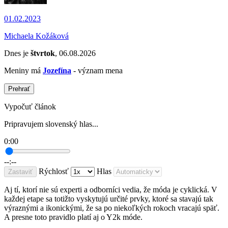
01.02.2023
Michaela Kožáková
Dnes je
štvrtok
, 06.08.2026
Meniny má
Jozefína
- význam mena
Prehrať
Vypočuť článok
Pripravujem slovenský hlas...
0:00
--:--
Rýchlosť
Hlas
Zastaviť
Aj tí, ktorí nie sú experti a odborníci vedia, že móda je cyklická. V
každej etape sa totižto vyskytujú určité prvky, ktoré sa stavajú tak
výraznými a ikonickými, že sa po niekoľkých rokoch vracajú späť.
A presne toto pravidlo platí aj o Y2k móde.