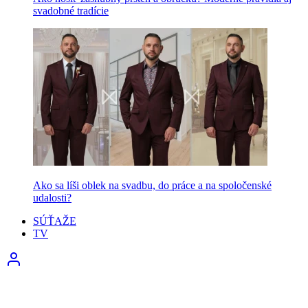
svadobné tradície
Ako sa líši oblek na svadbu, do práce a na spoločenské
udalosti?
SÚŤAŽE
TV