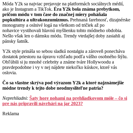
Móda Y2k sa najviac prejavuje na platformách sociálnych médií,
ako je Instagram a TikTok.
Éra Y2k bola známa prebytkom,
pričom módu v tom čase do značnej miery poháňala
popkultúra a ultrakonzumizmus.
Prehnaná farebnosť, dizajnérske
monogramy a oslnivé logá na všetkom od tričiek až po
nohavice vystihovali hlavnú myšlienku tohto módneho obdobia.
Nešlo však len o dámsku módu. Trendy vtedajšej doby zasiahli aj
pánsky šatník.
Y2k style prináša so sebou sladkú nostalgiu a zároveň ponecháva
dostatok priestoru na úpravu vzhľadu podľa vášho osobného štýlu.
Obľúbili si ju mnohé celebrity a známe tváre Hollywoodu a
pravdepodobne i vy v nej nájdete niekoľko kúskov, ktoré vás
oslovia.
Čo sa vlastne skrýva pod výrazom Y2k a ktoré najznámejšie
módne trendy k tejto dobe neodmysliteľne patria?
Neprehliadni:
Šaty hore nohami na prehliadkovom móle – čo si
pre nás pripravili návrhári na jar 2023?
Reklama