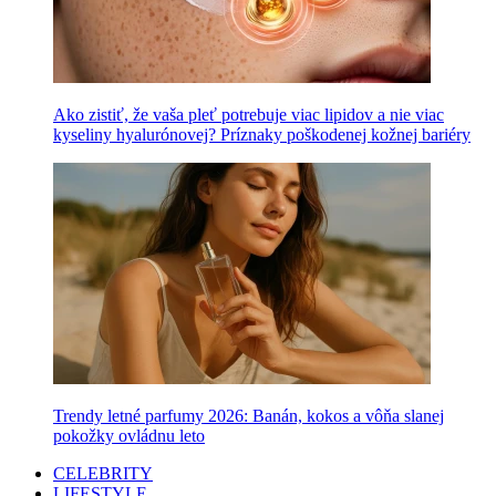
Ako zistiť, že vaša pleť potrebuje viac lipidov a nie viac
kyseliny hyalurónovej? Príznaky poškodenej kožnej bariéry
Trendy letné parfumy 2026: Banán, kokos a vôňa slanej
pokožky ovládnu leto
CELEBRITY
LIFESTYLE