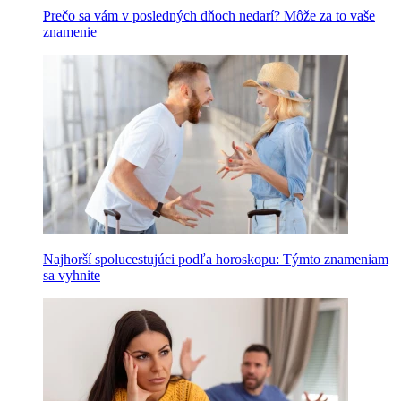
Prečo sa vám v posledných dňoch nedarí? Môže za to vaše
znamenie
Najhorší spolucestujúci podľa horoskopu: Týmto znameniam
sa vyhnite