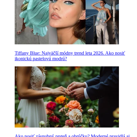
Tiffany Blue: Najväčší módny trend leta 2026. Ako nosiť
ikonickú pastelovú modrú?
Ako nosiť zásnubný prsteň a obrúčku? Moderné pravidlá aj