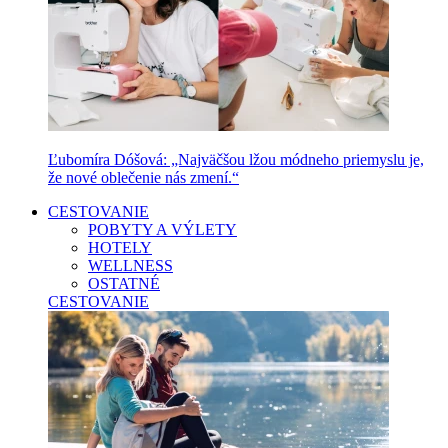
Ľubomíra Dóšová: „Najväčšou lžou módneho priemyslu je,
že nové oblečenie nás zmení.“
CESTOVANIE
POBYTY A VÝLETY
HOTELY
WELLNESS
OSTATNÉ
CESTOVANIE