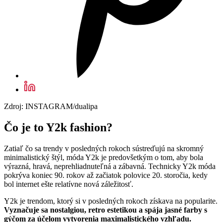
Zdroj: INSTAGRAM/dualipa
Čo je to Y2k fashion?
Zatiaľ čo sa trendy v posledných rokoch sústreďujú na skromný
minimalistický štýl, móda Y2k je predovšetkým o tom, aby bola
výrazná, hravá, neprehliadnuteľná a zábavná. Technicky Y2k móda
pokrýva koniec 90. rokov až začiatok polovice 20. storočia, kedy
bol internet ešte relatívne nová záležitosť.
Y2k je trendom, ktorý si v posledných rokoch získava na popularite.
Vyznačuje sa nostalgiou, retro estetikou a spája jasné farby s
gýčom za účelom vytvorenia maximalistického vzhľadu.