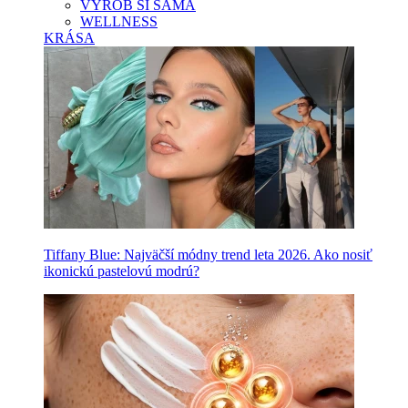
VYROB SI SAMA
WELLNESS
KRÁSA
Tiffany Blue: Najväčší módny trend leta 2026. Ako nosiť
ikonickú pastelovú modrú?