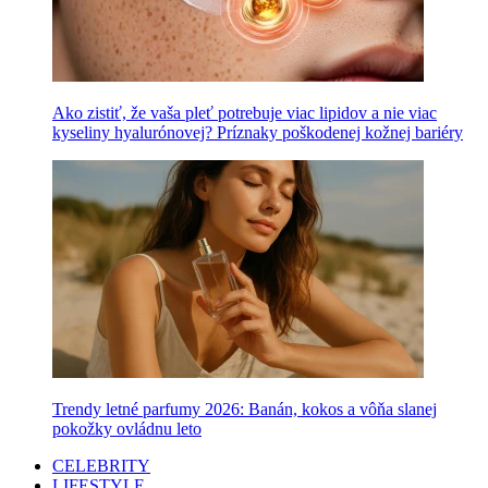
Ako zistiť, že vaša pleť potrebuje viac lipidov a nie viac
kyseliny hyalurónovej? Príznaky poškodenej kožnej bariéry
Trendy letné parfumy 2026: Banán, kokos a vôňa slanej
pokožky ovládnu leto
CELEBRITY
LIFESTYLE