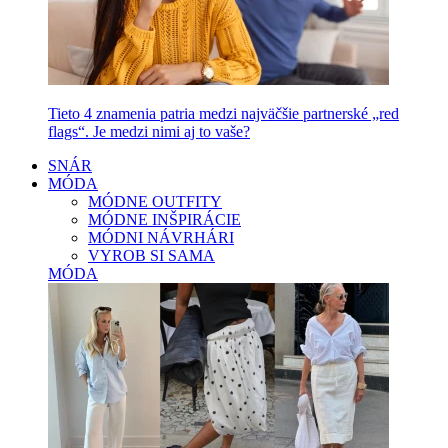
Tieto 4 znamenia patria medzi najväčšie partnerské „red
flags“. Je medzi nimi aj to vaše?
SNÁR
MÓDA
MÓDNE OUTFITY
MÓDNE INŠPIRÁCIE
MÓDNI NÁVRHÁRI
VYROB SI SAMA
MÓDA