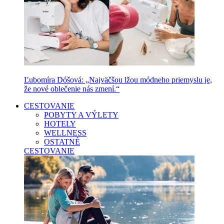
Ľubomíra Dóšová: „Najväčšou lžou módneho priemyslu je,
že nové oblečenie nás zmení.“
CESTOVANIE
POBYTY A VÝLETY
HOTELY
WELLNESS
OSTATNÉ
CESTOVANIE