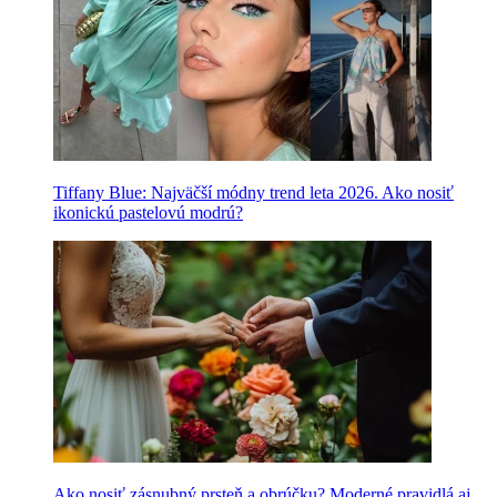
Tiffany Blue: Najväčší módny trend leta 2026. Ako nosiť
ikonickú pastelovú modrú?
Ako nosiť zásnubný prsteň a obrúčku? Moderné pravidlá aj