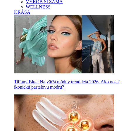
VYROB SI SAMA
WELLNESS
KRÁSA
Tiffany Blue: Najväčší módny trend leta 2026. Ako nosiť
ikonickú pastelovú modrú?