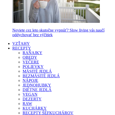
Neviete cez leto skutočne vypnúť? Slow living vás naučí
oddychovať bez výčitiek
VZŤAHY
RECEPTY
RAŇAJKY
OBEDY
VEČERE
POLIEVKY
MÄSITÉ JEDLÁ
BEZMÄSITÉ JEDLÁ
NÁPOJE
JEDNOHUBKY
DIÉTNE JEDLÁ
VEGAN
DEZERTY
RAW
KUCHÁRKY
RECEPTY ŠÉFKUCHÁROV