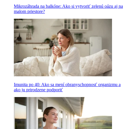
Mikrozáhrada na balkóne: Ako si vytvoriť zelenú oázu aj na
malom priestore?
Imunita po 40: Ako sa mení obranyschopnosť organizmu a
ako ju prirodzene podporiť