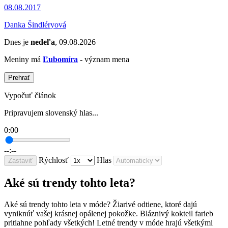
08.08.2017
Danka Šindléryová
Dnes je
nedeľa
, 09.08.2026
Meniny má
Ľubomíra
- význam mena
Prehrať
Vypočuť článok
Pripravujem slovenský hlas...
0:00
--:--
Rýchlosť
Hlas
Zastaviť
Aké sú trendy tohto leta?
Aké sú trendy tohto leta v móde? Žiarivé odtiene, ktoré dajú
vyniknúť vašej krásnej opálenej pokožke. Bláznivý kokteil farieb
pritiahne pohľady všetkých! Letné trendy v móde hrajú všetkými