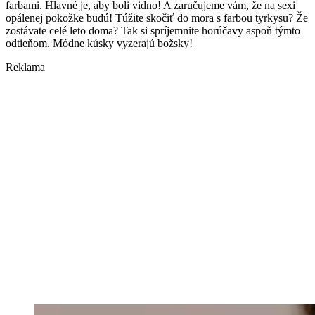
farbami. Hlavné je, aby boli vidno! A zaručujeme vám, že na sexi
opálenej pokožke budú! Túžite skočiť do mora s farbou tyrkysu? Že
zostávate celé leto doma? Tak si spríjemnite horúčavy aspoň týmto
odtieňom. Módne kúsky vyzerajú božsky!
Reklama