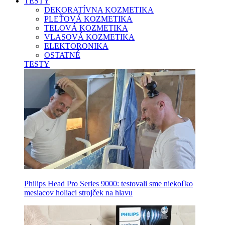
TESTY
DEKORATÍVNA KOZMETIKA
PLEŤOVÁ KOZMETIKA
TELOVÁ KOZMETIKA
VLASOVÁ KOZMETIKA
ELEKTORONIKA
OSTATNÉ
TESTY
Philips Head Pro Series 9000: testovali sme niekoľko
mesiacov holiaci strojček na hlavu