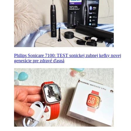
Philips Sonicare 7100: TEST sonickej zubnej kefky novej
generácie pre zdravé ďasná