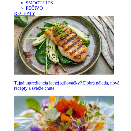
SMOOTHIES
PEČIVO
RECEPTY
Tajná ingrediencia letnej grilovačky? Dobrá nálada, nové
recepty a svieže chute