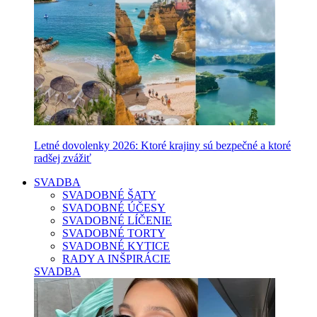
Letné dovolenky 2026: Ktoré krajiny sú bezpečné a ktoré
radšej zvážiť
SVADBA
SVADOBNÉ ŠATY
SVADOBNÉ ÚČESY
SVADOBNÉ LÍČENIE
SVADOBNÉ TORTY
SVADOBNÉ KYTICE
RADY A INŠPIRÁCIE
SVADBA