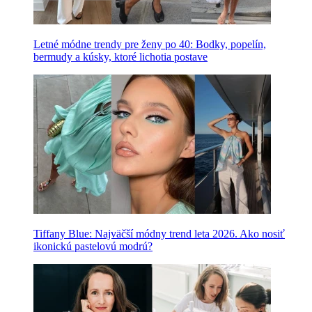
Letné módne trendy pre ženy po 40: Bodky, popelín,
bermudy a kúsky, ktoré lichotia postave
Tiffany Blue: Najväčší módny trend leta 2026. Ako nosiť
ikonickú pastelovú modrú?