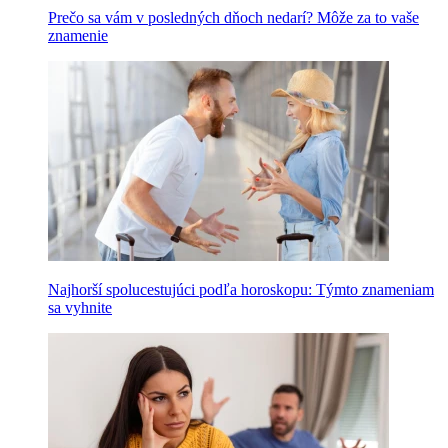
Prečo sa vám v posledných dňoch nedarí? Môže za to vaše
znamenie
Najhorší spolucestujúci podľa horoskopu: Týmto znameniam
sa vyhnite