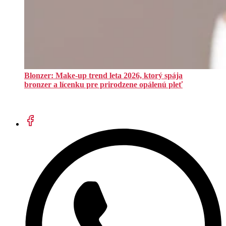
Blonzer: Make-up trend leta 2026, ktorý spája
bronzer a lícenku pre prirodzene opálenú pleť