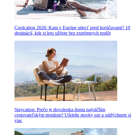
Coolcation 2026: Kam v Európe utiecť pred horúčavami? 10
destinácií, kde si leto užijete bez extrémnych teplôt
Staycation: Prečo je dovolenka doma najväčším
cestovateľským trendom? Ušetríte stovky eur a oddýchnete si
viac