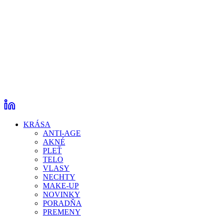
KRÁSA
ANTI-AGE
AKNÉ
PLEŤ
TELO
VLASY
NECHTY
MAKE-UP
NOVINKY
PORADŇA
PREMENY