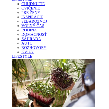
CHUDNUTIE
CVIČENIE
PRE ŽENY
INŠPIRÁCIE
SEBAROZVOJ
VOĽNÝ ČAS
RODINA
DOMÁCNOSŤ
ZÁHRADA
AUTO
ROZHOVORY
KVÍZY
LIFESTYLE