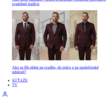
svadobné tradície
Ako sa líši oblek na svadbu, do práce a na spoločenské
udalosti?
SÚŤAŽE
TV