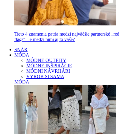
Tieto 4 znamenia patria medzi najväčšie partnerské „red
flags“. Je medzi nimi aj to vaše?
SNÁR
MÓDA
MÓDNE OUTFITY
MÓDNE INŠPIRÁCIE
MÓDNI NÁVRHÁRI
VYROB SI SAMA
MÓDA