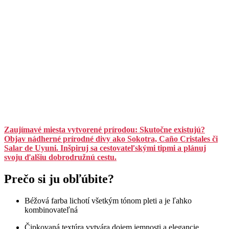
Zaujímavé miesta vytvorené prírodou: Skutočne existujú?
Objav nádherné prírodné divy ako Sokotra, Caño Cristales či
Salar de Uyuni. Inšpiruj sa cestovateľskými tipmi a plánuj
svoju ďalšiu dobrodružnú cestu.
Prečo si ju obľúbite?
Béžová farba lichotí všetkým tónom pleti a je ľahko
kombinovateľná
Čipkovaná textúra vytvára dojem jemnosti a elegancie