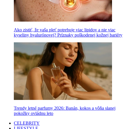
Ako zistiť, že vaša pleť potrebuje viac lipidov a nie viac
kyseliny hyalurónovej? Príznaky poškodenej kožnej bariéry
Trendy letné parfumy 2026: Banán, kokos a vôňa slanej
pokožky ovládnu leto
CELEBRITY
LIFESTYLE