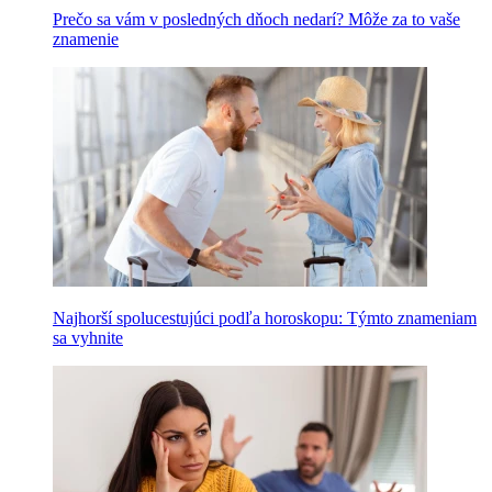
Prečo sa vám v posledných dňoch nedarí? Môže za to vaše
znamenie
Najhorší spolucestujúci podľa horoskopu: Týmto znameniam
sa vyhnite