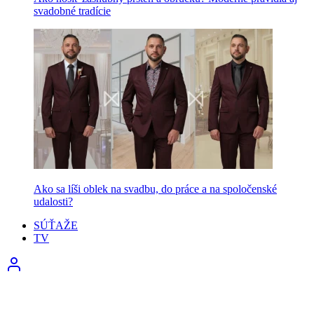
svadobné tradície
Ako sa líši oblek na svadbu, do práce a na spoločenské
udalosti?
SÚŤAŽE
TV