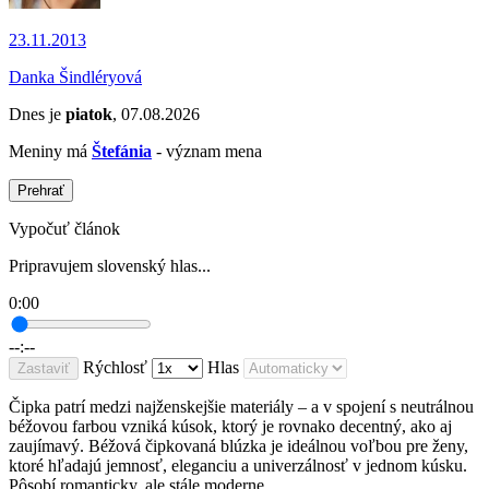
23.11.2013
Danka Šindléryová
Dnes je
piatok
, 07.08.2026
Meniny má
Štefánia
- význam mena
Prehrať
Vypočuť článok
Pripravujem slovenský hlas...
0:00
--:--
Rýchlosť
Hlas
Zastaviť
Čipka patrí medzi najženskejšie materiály – a v spojení s neutrálnou
béžovou farbou vzniká kúsok, ktorý je rovnako decentný, ako aj
zaujímavý. Béžová čipkovaná blúzka je ideálnou voľbou pre ženy,
ktoré hľadajú jemnosť, eleganciu a univerzálnosť v jednom kúsku.
Pôsobí romanticky, ale stále moderne.