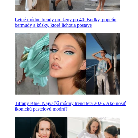
Letné módne trendy pre ženy po 40: Bodky, popelín,
bermudy a kúsky, ktoré lichotia postave
Tiffany Blue: Najväčší módny trend leta 2026. Ako nosiť
ikonickú pastelovú modrú?