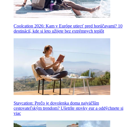
Coolcation 2026: Kam v Európe utiecť pred horúčavami? 10
destinácií, kde si leto užijete bez extrémnych teplôt
Staycation: Prečo je dovolenka doma najväčším
cestovateľským trendom? Ušetríte stovky eur a oddýchnete si
viac