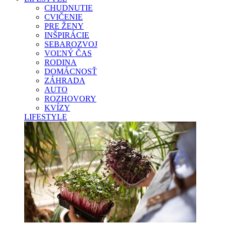
CHUDNUTIE
CVIČENIE
PRE ŽENY
INŠPIRÁCIE
SEBAROZVOJ
VOĽNÝ ČAS
RODINA
DOMÁCNOSŤ
ZÁHRADA
AUTO
ROZHOVORY
KVÍZY
LIFESTYLE