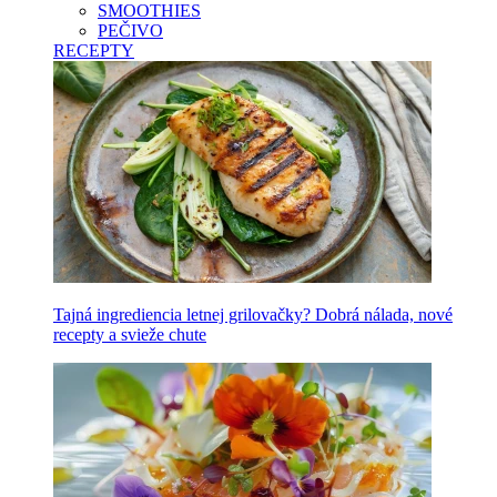
SMOOTHIES
PEČIVO
RECEPTY
Tajná ingrediencia letnej grilovačky? Dobrá nálada, nové
recepty a svieže chute