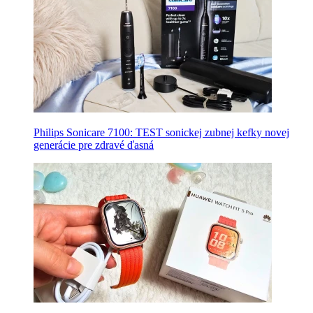
Philips Sonicare 7100: TEST sonickej zubnej kefky novej
generácie pre zdravé ďasná