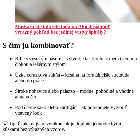
Maskara ide toto leto bokom: Ako dosiahnuť
výrazný pohľad bez jedinej vrstvy špirály?
S čím ju kombinovať?
Rifle s vysokým pásom – vytvoríte tak kontrast medzi jemnou
čipkou a ležérnym štýlom
Úzka ceruzková sukňa – ideálna na formálnejšie stretnutia
alebo do práce
Široké nohavice alebo palazzo – módne, pohodlné a vhodné
aj na večer
Pod čierne sako alebo kardigán – ak potrebujete vytvoriť
vrstvený look
💡 Tip: Čipka najviac vynikne, ak ju doplníte jednoduchými
kúskami bez výrazných vzorov.