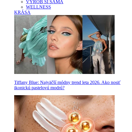
VYROB SI SAMA
WELLNESS
KRÁSA
Tiffany Blue: Najväčší módny trend leta 2026. Ako nosiť
ikonickú pastelovú modrú?