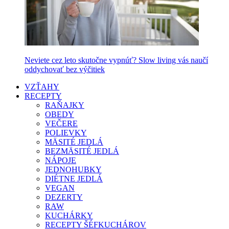
Neviete cez leto skutočne vypnúť? Slow living vás naučí
oddychovať bez výčitiek
VZŤAHY
RECEPTY
RAŇAJKY
OBEDY
VEČERE
POLIEVKY
MÄSITÉ JEDLÁ
BEZMÄSITÉ JEDLÁ
NÁPOJE
JEDNOHUBKY
DIÉTNE JEDLÁ
VEGAN
DEZERTY
RAW
KUCHÁRKY
RECEPTY ŠÉFKUCHÁROV