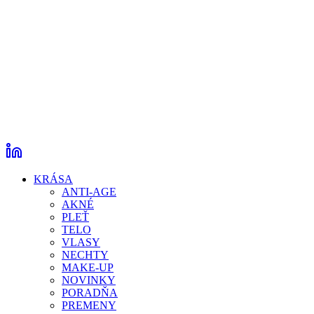
KRÁSA
ANTI-AGE
AKNÉ
PLEŤ
TELO
VLASY
NECHTY
MAKE-UP
NOVINKY
PORADŇA
PREMENY