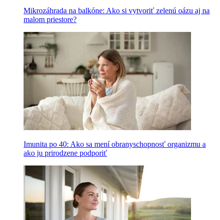
Mikrozáhrada na balkóne: Ako si vytvoriť zelenú oázu aj na
malom priestore?
Imunita po 40: Ako sa mení obranyschopnosť organizmu a
ako ju prirodzene podporiť