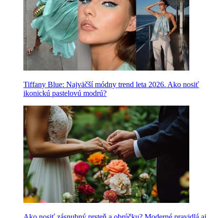
Tiffany Blue: Najväčší módny trend leta 2026. Ako nosiť
ikonickú pastelovú modrú?
Ako nosiť zásnubný prsteň a obrúčku? Moderné pravidlá aj