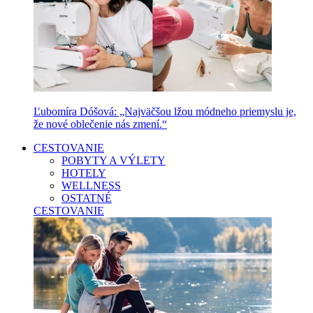
Ľubomíra Dóšová: „Najväčšou lžou módneho priemyslu je,
že nové oblečenie nás zmení.“
CESTOVANIE
POBYTY A VÝLETY
HOTELY
WELLNESS
OSTATNÉ
CESTOVANIE