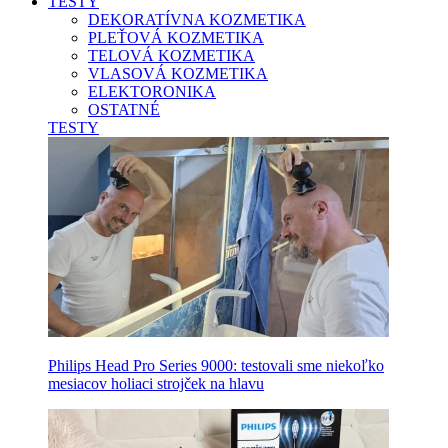
TESTY
DEKORATÍVNA KOZMETIKA
PLEŤOVÁ KOZMETIKA
TELOVÁ KOZMETIKA
VLASOVÁ KOZMETIKA
ELEKTORONIKA
OSTATNÉ
TESTY
Philips Head Pro Series 9000: testovali sme niekoľko
mesiacov holiaci strojček na hlavu