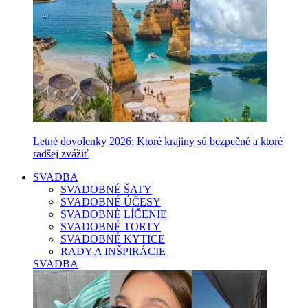
Letné dovolenky 2026: Ktoré krajiny sú bezpečné a ktoré
radšej zvážiť
SVADBA
SVADOBNÉ ŠATY
SVADOBNÉ ÚČESY
SVADOBNÉ LÍČENIE
SVADOBNÉ TORTY
SVADOBNÉ KYTICE
RADY A INŠPIRÁCIE
SVADBA