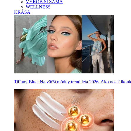
VYROB SI SAMA
WELLNESS
KRÁSA
Tiffany Blue: Najväčší módny trend leta 2026. Ako nosiť ikon