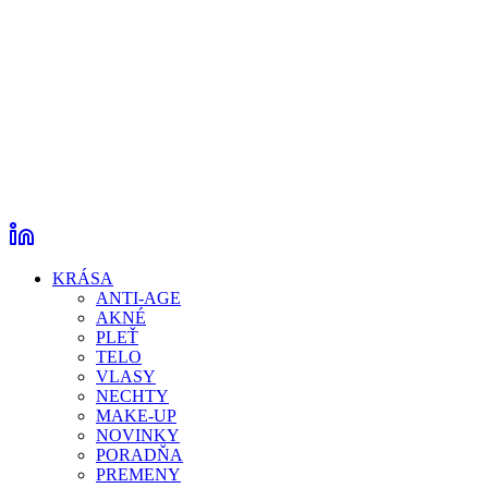
KRÁSA
ANTI-AGE
AKNÉ
PLEŤ
TELO
VLASY
NECHTY
MAKE-UP
NOVINKY
PORADŇA
PREMENY