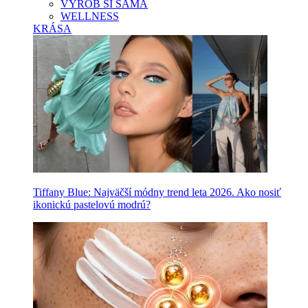
VYROB SI SAMA
WELLNESS
KRÁSA
Tiffany Blue: Najväčší módny trend leta 2026. Ako nosiť
ikonickú pastelovú modrú?