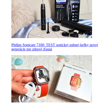
Philips Sonicare 7100: TEST sonickej zubnej kefky novej
generácie pre zdravé ďasná