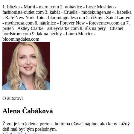
1. blúzka - Marni - marni.com 2. nohavice - Love Moshino -
fashionista-outlet.com 3. kabát - Cruella - modekungen.se 4. kabelka
- Rafe New York Tote - bloomingdales.com 5. čižmy - Saint Laurent
- mytheresa.com 6. náušnice - Forever New - forevernew.com.au 7.
prsteň - Astley Clarke - astleyclarke.com 8. rúž na pery - Chanel -
nordstrom.com 9. lak na nechty - Laura Mercier -
bloomingdales.com
O autorovi
Alena Čabáková
Život je len jeden a preto si ho treba užívať naplno, ako keby každý
deň mal byť tým posledným.