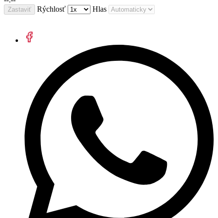
Rýchlosť
Hlas
Zastaviť