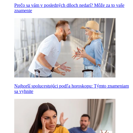
Prečo sa vám v posledných dňoch nedarí? Môže za to vaše
znamenie
Najhorší spolucestujúci podľa horoskopu: Týmto znameniam
sa vyhnite