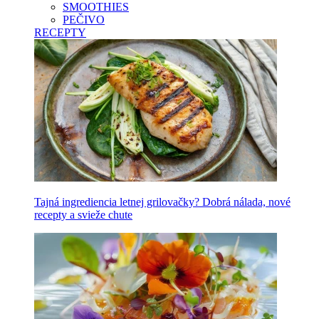
SMOOTHIES
PEČIVO
RECEPTY
Tajná ingrediencia letnej grilovačky? Dobrá nálada, nové
recepty a svieže chute