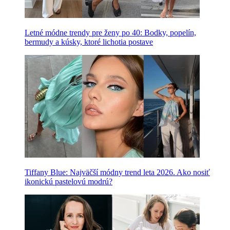
Letné módne trendy pre ženy po 40: Bodky, popelín,
bermudy a kúsky, ktoré lichotia postave
Tiffany Blue: Najväčší módny trend leta 2026. Ako nosiť
ikonickú pastelovú modrú?