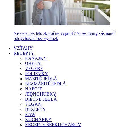
Neviete cez leto skutočne vypnúť? Slow living vás naučí
oddychovať bez výčitiek
VZŤAHY
RECEPTY
RAŇAJKY
OBEDY
VEČERE
POLIEVKY
MÄSITÉ JEDLÁ
BEZMÄSITÉ JEDLÁ
NÁPOJE
JEDNOHUBKY
DIÉTNE JEDLÁ
VEGAN
DEZERTY
RAW
KUCHÁRKY
RECEPTY ŠÉFKUCHÁROV