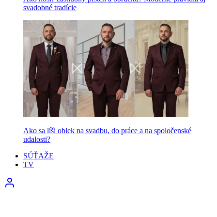
svadobné tradície
Ako sa líši oblek na svadbu, do práce a na spoločenské
udalosti?
SÚŤAŽE
TV