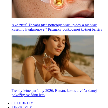
Ako zistiť, že vaša pleť potrebuje viac lipidov a nie viac
kyseliny hyalurónovej? Príznaky poškodenej kožnej bariéry
Trendy letné parfumy 2026: Banán, kokos a vôňa slanej
pokožky ovládnu leto
CELEBRITY
LIFESTYLE