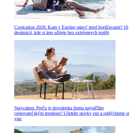
Coolcation 2026: Kam v Európe utiecť pred horúčavami? 10
destinácií, kde si leto užijete bez extrémnych teplôt
Staycation: Prečo je dovolenka doma najväčším
cestovateľským trendom? Ušetríte stovky eur a oddýchnete si
viac