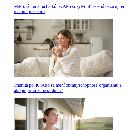
Mikrozáhrada na balkóne: Ako si vytvoriť zelenú oázu aj na
malom priestore?
Imunita po 40: Ako sa mení obranyschopnosť organizmu a
ako ju prirodzene podporiť