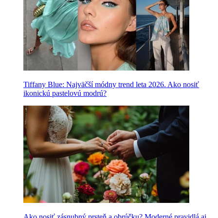
Tiffany Blue: Najväčší módny trend leta 2026. Ako nosiť
ikonickú pastelovú modrú?
Ako nosiť zásnubný prsteň a obrúčku? Moderné pravidlá aj