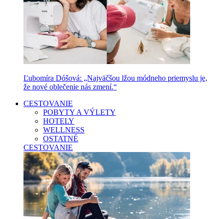
Ľubomíra Dóšová: „Najväčšou lžou módneho priemyslu je,
že nové oblečenie nás zmení.“
CESTOVANIE
POBYTY A VÝLETY
HOTELY
WELLNESS
OSTATNÉ
CESTOVANIE