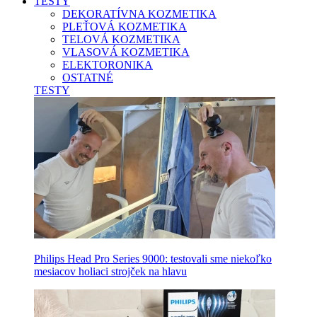
TESTY
DEKORATÍVNA KOZMETIKA
PLEŤOVÁ KOZMETIKA
TELOVÁ KOZMETIKA
VLASOVÁ KOZMETIKA
ELEKTORONIKA
OSTATNÉ
TESTY
Philips Head Pro Series 9000: testovali sme niekoľko
mesiacov holiaci strojček na hlavu