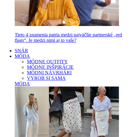
Tieto 4 znamenia patria medzi najväčšie partnerské „red
flags“. Je medzi nimi aj to vaše?
SNÁR
MÓDA
MÓDNE OUTFITY
MÓDNE INŠPIRÁCIE
MÓDNI NÁVRHÁRI
VYROB SI SAMA
MÓDA