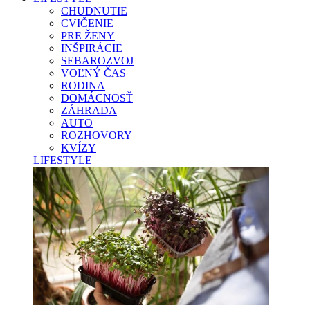
CHUDNUTIE
CVIČENIE
PRE ŽENY
INŠPIRÁCIE
SEBAROZVOJ
VOĽNÝ ČAS
RODINA
DOMÁCNOSŤ
ZÁHRADA
AUTO
ROZHOVORY
KVÍZY
LIFESTYLE