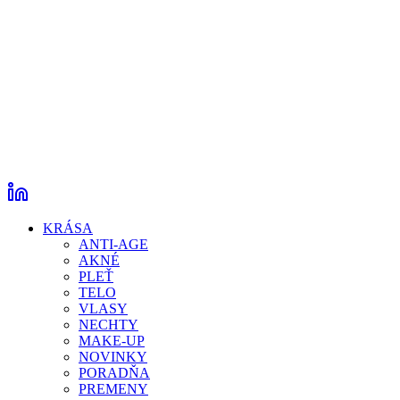
KRÁSA
ANTI-AGE
AKNÉ
PLEŤ
TELO
VLASY
NECHTY
MAKE-UP
NOVINKY
PORADŇA
PREMENY