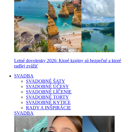
Letné dovolenky 2026: Ktoré krajiny sú bezpečné a ktoré
radšej zvážiť
SVADBA
SVADOBNÉ ŠATY
SVADOBNÉ ÚČESY
SVADOBNÉ LÍČENIE
SVADOBNÉ TORTY
SVADOBNÉ KYTICE
RADY A INŠPIRÁCIE
SVADBA