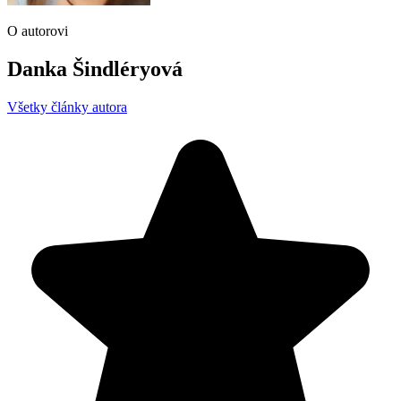
O autorovi
Danka Šindléryová
Všetky články autora