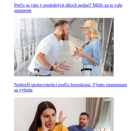
Prečo sa vám v posledných dňoch nedarí? Môže za to vaše
znamenie
Najhorší spolucestujúci podľa horoskopu: Týmto znameniam
sa vyhnite