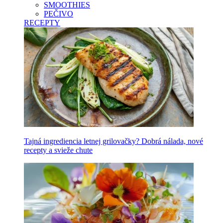
SMOOTHIES
PEČIVO
RECEPTY
Tajná ingrediencia letnej grilovačky? Dobrá nálada, nové
recepty a svieže chute