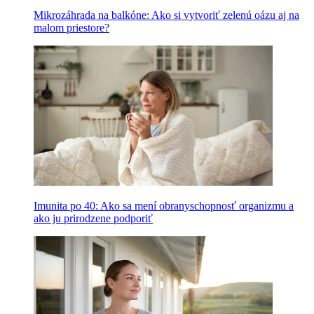
Mikrozáhrada na balkóne: Ako si vytvoriť zelenú oázu aj na
malom priestore?
Imunita po 40: Ako sa mení obranyschopnosť organizmu a
ako ju prirodzene podporiť