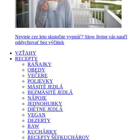
Neviete cez leto skutočne vypnúť? Slow living vás naučí
oddychovať bez výčitiek
VZŤAHY
RECEPTY
RAŇAJKY
OBEDY
VEČERE
POLIEVKY
MÄSITÉ JEDLÁ
BEZMÄSITÉ JEDLÁ
NÁPOJE
JEDNOHUBKY
DIÉTNE JEDLÁ
VEGAN
DEZERTY
RAW
KUCHÁRKY
RECEPTY ŠÉFKUCHÁROV