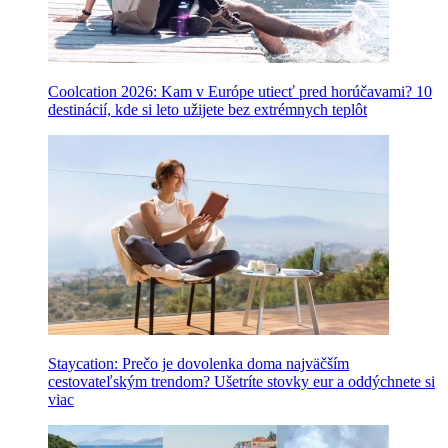
Coolcation 2026: Kam v Európe utiecť pred horúčavami? 10
destinácií, kde si leto užijete bez extrémnych teplôt
Staycation: Prečo je dovolenka doma najväčším
cestovateľským trendom? Ušetríte stovky eur a oddýchnete si
viac