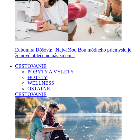
Ľubomíra Dóšová: „Najväčšou lžou módneho priemyslu je,
že nové oblečenie nás zmení.“
CESTOVANIE
POBYTY A VÝLETY
HOTELY
WELLNESS
OSTATNÉ
CESTOVANIE