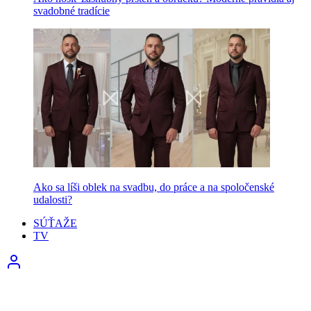
svadobné tradície
Ako sa líši oblek na svadbu, do práce a na spoločenské
udalosti?
SÚŤAŽE
TV