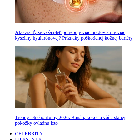
Ako zistiť, že vaša pleť potrebuje viac lipidov a nie viac
kyseliny hyalurónovej? Príznaky poškodenej kožnej bariéry
Trendy letné parfumy 2026: Banán, kokos a vôňa slanej
pokožky ovládnu leto
CELEBRITY
LIFESTYLE