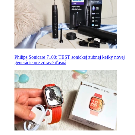
Philips Sonicare 7100: TEST sonickej zubnej kefky novej
generácie pre zdravé ďasná