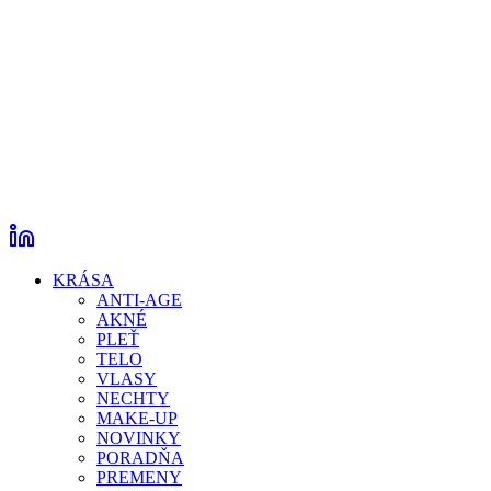
KRÁSA
ANTI-AGE
AKNÉ
PLEŤ
TELO
VLASY
NECHTY
MAKE-UP
NOVINKY
PORADŇA
PREMENY