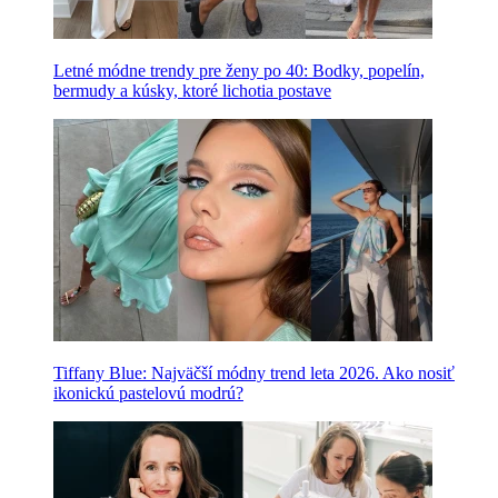
Letné módne trendy pre ženy po 40: Bodky, popelín,
bermudy a kúsky, ktoré lichotia postave
Tiffany Blue: Najväčší módny trend leta 2026. Ako nosiť
ikonickú pastelovú modrú?