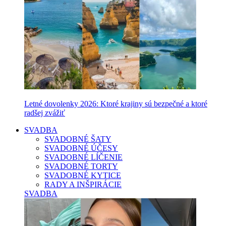
Letné dovolenky 2026: Ktoré krajiny sú bezpečné a ktoré
radšej zvážiť
SVADBA
SVADOBNÉ ŠATY
SVADOBNÉ ÚČESY
SVADOBNÉ LÍČENIE
SVADOBNÉ TORTY
SVADOBNÉ KYTICE
RADY A INŠPIRÁCIE
SVADBA