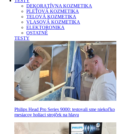
TESTY
DEKORATÍVNA KOZMETIKA
PLEŤOVÁ KOZMETIKA
TELOVÁ KOZMETIKA
VLASOVÁ KOZMETIKA
ELEKTORONIKA
OSTATNÉ
TESTY
Philips Head Pro Series 9000: testovali sme niekoľko
mesiacov holiaci strojček na hlavu