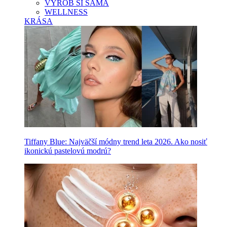
VYROB SI SAMA
WELLNESS
KRÁSA
Tiffany Blue: Najväčší módny trend leta 2026. Ako nosiť
ikonickú pastelovú modrú?