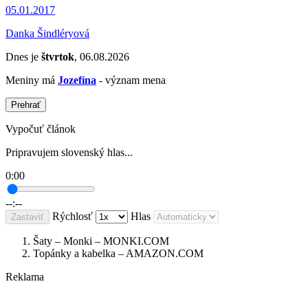
05.01.2017
Danka Šindléryová
Dnes je
štvrtok
, 06.08.2026
Meniny má
Jozefína
- význam mena
Prehrať
Vypočuť článok
Pripravujem slovenský hlas...
0:00
--:--
Rýchlosť
Hlas
Zastaviť
Šaty – Monki – MONKI.COM
Topánky a kabelka – AMAZON.COM
Reklama