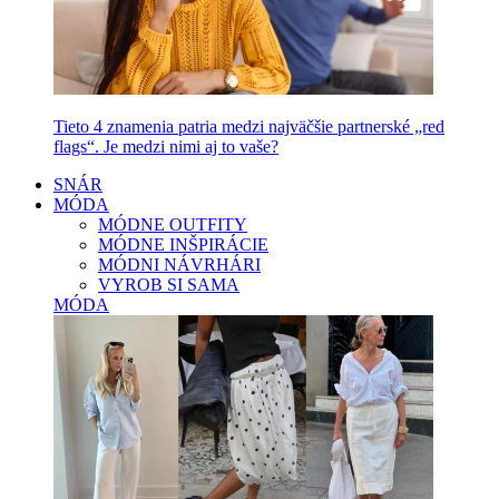
Tieto 4 znamenia patria medzi najväčšie partnerské „red
flags“. Je medzi nimi aj to vaše?
SNÁR
MÓDA
MÓDNE OUTFITY
MÓDNE INŠPIRÁCIE
MÓDNI NÁVRHÁRI
VYROB SI SAMA
MÓDA