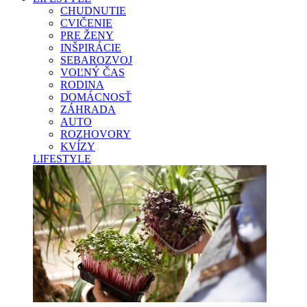
CHUDNUTIE
CVIČENIE
PRE ŽENY
INŠPIRÁCIE
SEBAROZVOJ
VOĽNÝ ČAS
RODINA
DOMÁCNOSŤ
ZÁHRADA
AUTO
ROZHOVORY
KVÍZY
LIFESTYLE