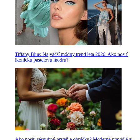
Tiffany Blue: Najväčší módny trend leta 2026. Ako nosiť
ikonickú pastelovú modrú?
Ako nosiť zásnubný prsteň a obrúčku? Moderné pravidlá aj