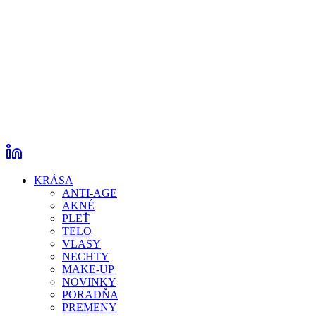
KRÁSA
ANTI-AGE
AKNÉ
PLEŤ
TELO
VLASY
NECHTY
MAKE-UP
NOVINKY
PORADŇA
PREMENY