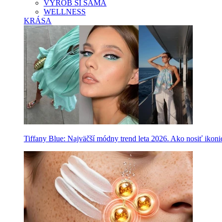
VYROB SI SAMA
WELLNESS
KRÁSA
Tiffany Blue: Najväčší módny trend leta 2026. Ako nosiť ikon