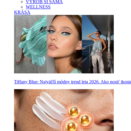
VYROB SI SAMA
WELLNESS
KRÁSA
Tiffany Blue: Najväčší módny trend leta 2026. Ako nosiť ikon