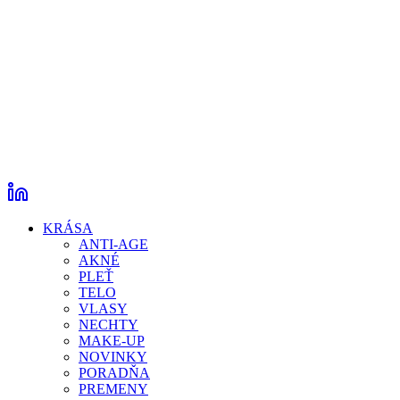
KRÁSA
ANTI-AGE
AKNÉ
PLEŤ
TELO
VLASY
NECHTY
MAKE-UP
NOVINKY
PORADŇA
PREMENY