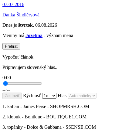
07.07.2016
Danka Šindléryová
Dnes je
štvrtok
, 06.08.2026
Meniny má
Jozefína
- význam mena
Prehrať
Vypočuť článok
Pripravujem slovenský hlas...
0:00
--:--
Rýchlosť
Hlas
Zastaviť
1. kaftan - James Perse - SHOPMRSH.COM
2. klobúk - Bontique - BOUTIQUE1.COM
3. topánky - Dolce & Gabbana - SSENSE.COM