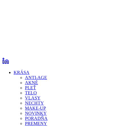
KRÁSA
ANTI-AGE
AKNÉ
PLEŤ
TELO
VLASY
NECHTY
MAKE-UP
NOVINKY
PORADŇA
PREMENY