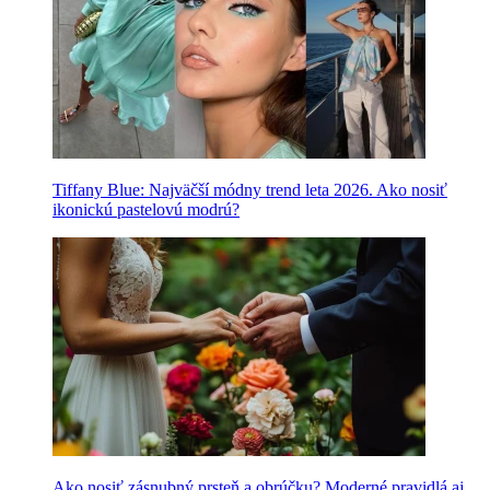
Tiffany Blue: Najväčší módny trend leta 2026. Ako nosiť
ikonickú pastelovú modrú?
Ako nosiť zásnubný prsteň a obrúčku? Moderné pravidlá aj