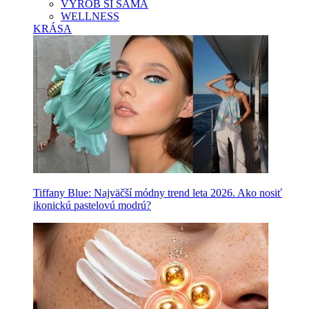
VYROB SI SAMA
WELLNESS
KRÁSA
Tiffany Blue: Najväčší módny trend leta 2026. Ako nosiť
ikonickú pastelovú modrú?