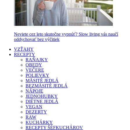
Neviete cez leto skutočne vypnúť? Slow living vás naučí
oddychovať bez výčitiek
VZŤAHY
RECEPTY
RAŇAJKY
OBEDY
VEČERE
POLIEVKY
MÄSITÉ JEDLÁ
BEZMÄSITÉ JEDLÁ
NÁPOJE
JEDNOHUBKY
DIÉTNE JEDLÁ
VEGAN
DEZERTY
RAW
KUCHÁRKY
RECEPTY ŠÉFKUCHÁROV