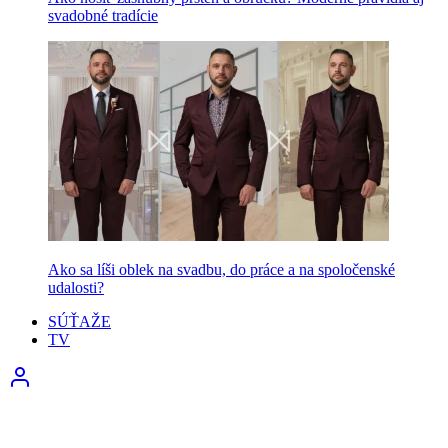
svadobné tradície
Ako sa líši oblek na svadbu, do práce a na spoločenské
udalosti?
SÚŤAŽE
TV