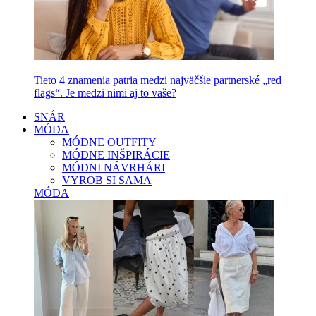
Tieto 4 znamenia patria medzi najväčšie partnerské „red
flags“. Je medzi nimi aj to vaše?
SNÁR
MÓDA
MÓDNE OUTFITY
MÓDNE INŠPIRÁCIE
MÓDNI NÁVRHÁRI
VYROB SI SAMA
MÓDA