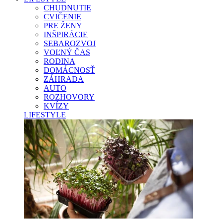
CHUDNUTIE
CVIČENIE
PRE ŽENY
INŠPIRÁCIE
SEBAROZVOJ
VOĽNÝ ČAS
RODINA
DOMÁCNOSŤ
ZÁHRADA
AUTO
ROZHOVORY
KVÍZY
LIFESTYLE