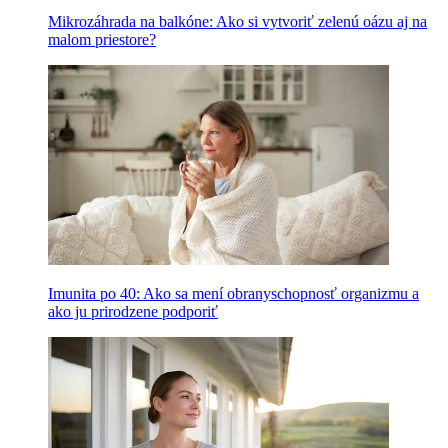
Mikrozáhrada na balkóne: Ako si vytvoriť zelenú oázu aj na
malom priestore?
Imunita po 40: Ako sa mení obranyschopnosť organizmu a
ako ju prirodzene podporiť