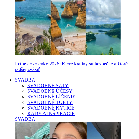
Letné dovolenky 2026: Ktoré krajiny sú bezpečné a ktoré
radšej zvážiť
SVADBA
SVADOBNÉ ŠATY
SVADOBNÉ ÚČESY
SVADOBNÉ LÍČENIE
SVADOBNÉ TORTY
SVADOBNÉ KYTICE
RADY A INŠPIRÁCIE
SVADBA