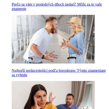
Prečo sa vám v posledných dňoch nedarí? Môže za to vaše
znamenie
Najhorší spolucestujúci podľa horoskopu: Týmto znameniam
sa vyhnite