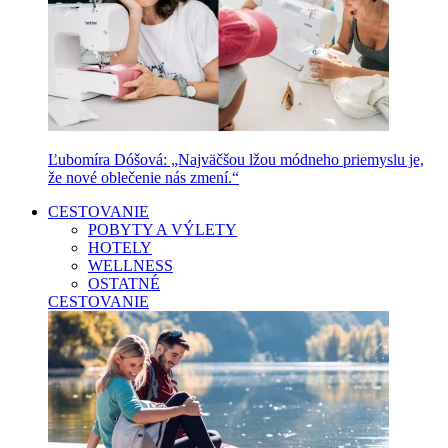
Ľubomíra Dóšová: „Najväčšou lžou módneho priemyslu je,
že nové oblečenie nás zmení.“
CESTOVANIE
POBYTY A VÝLETY
HOTELY
WELLNESS
OSTATNÉ
CESTOVANIE