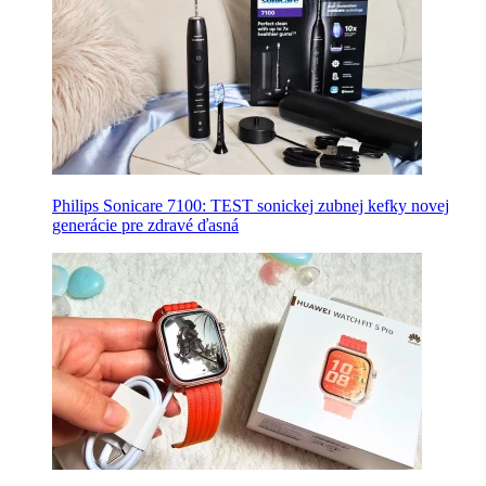
Philips Sonicare 7100: TEST sonickej zubnej kefky novej
generácie pre zdravé ďasná