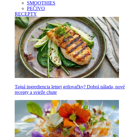
SMOOTHIES
PEČIVO
RECEPTY
Tajná ingrediencia letnej grilovačky? Dobrá nálada, nové
recepty a svieže chute