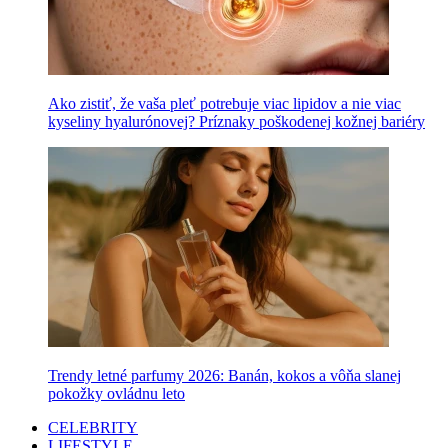
Ako zistiť, že vaša pleť potrebuje viac lipidov a nie viac
kyseliny hyalurónovej? Príznaky poškodenej kožnej bariéry
Trendy letné parfumy 2026: Banán, kokos a vôňa slanej
pokožky ovládnu leto
CELEBRITY
LIFESTYLE