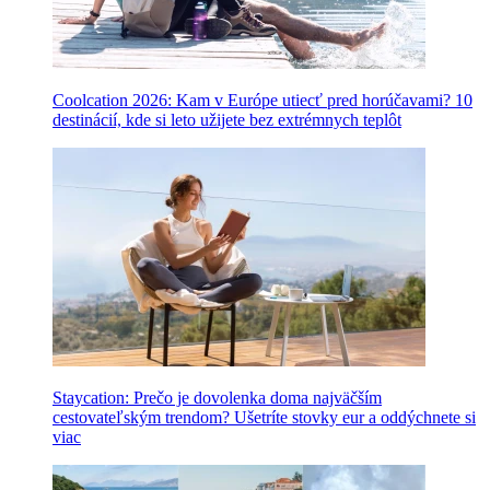
Coolcation 2026: Kam v Európe utiecť pred horúčavami? 10
destinácií, kde si leto užijete bez extrémnych teplôt
Staycation: Prečo je dovolenka doma najväčším
cestovateľským trendom? Ušetríte stovky eur a oddýchnete si
viac