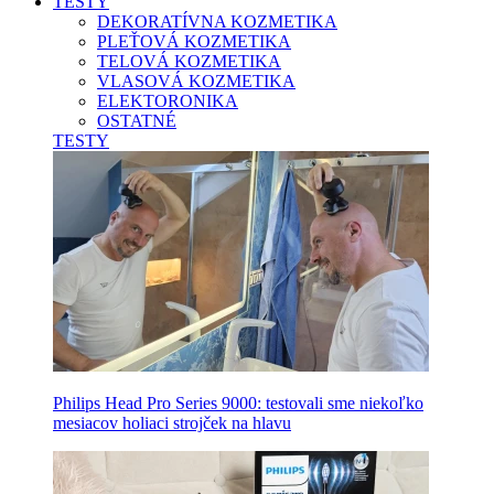
TESTY
DEKORATÍVNA KOZMETIKA
PLEŤOVÁ KOZMETIKA
TELOVÁ KOZMETIKA
VLASOVÁ KOZMETIKA
ELEKTORONIKA
OSTATNÉ
TESTY
Philips Head Pro Series 9000: testovali sme niekoľko
mesiacov holiaci strojček na hlavu