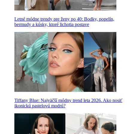
Letné módne trendy pre ženy po 40: Bodky, popelín,
bermudy a kúsky, ktoré lichotia postave
Tiffany Blue: Najväčší módny trend leta 2026. Ako nosiť
ikonickú pastelovú modrú?