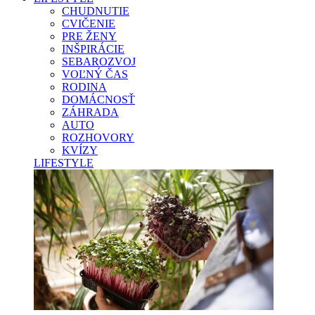
CHUDNUTIE
CVIČENIE
PRE ŽENY
INŠPIRÁCIE
SEBAROZVOJ
VOĽNÝ ČAS
RODINA
DOMÁCNOSŤ
ZÁHRADA
AUTO
ROZHOVORY
KVÍZY
LIFESTYLE