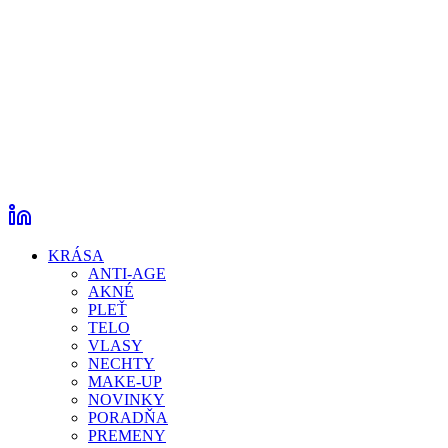
KRÁSA
ANTI-AGE
AKNÉ
PLEŤ
TELO
VLASY
NECHTY
MAKE-UP
NOVINKY
PORADŇA
PREMENY