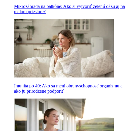
Mikrozáhrada na balkóne: Ako si vytvoriť zelenú oázu aj na
malom priestore?
Imunita po 40: Ako sa mení obranyschopnosť organizmu a
ako ju prirodzene podporiť