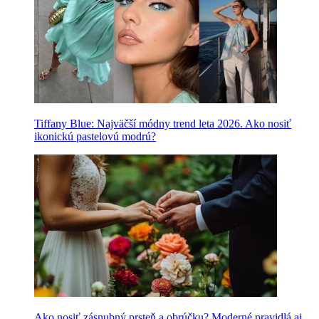
Tiffany Blue: Najväčší módny trend leta 2026. Ako nosiť
ikonickú pastelovú modrú?
Ako nosiť zásnubný prsteň a obrúčku? Moderné pravidlá aj