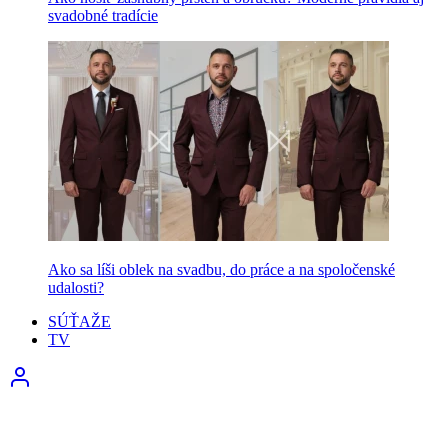
svadobné tradície
Ako sa líši oblek na svadbu, do práce a na spoločenské
udalosti?
SÚŤAŽE
TV