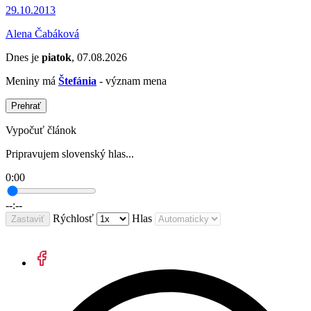
29.10.2013
Alena Čabáková
Dnes je
piatok
, 07.08.2026
Meniny má
Štefánia
- význam mena
Prehrať
Vypočuť článok
Pripravujem slovenský hlas...
0:00
--:--
Rýchlosť
Hlas
Zastaviť