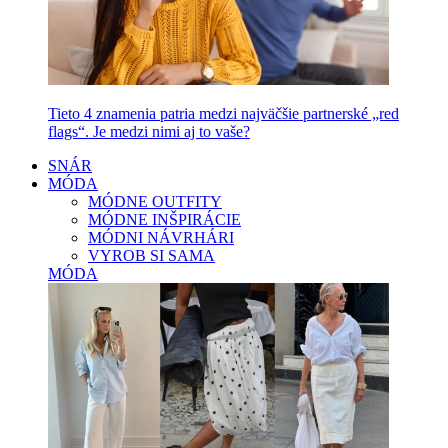
Tieto 4 znamenia patria medzi najväčšie partnerské „red
flags“. Je medzi nimi aj to vaše?
SNÁR
MÓDA
MÓDNE OUTFITY
MÓDNE INŠPIRÁCIE
MÓDNI NÁVRHÁRI
VYROB SI SAMA
MÓDA