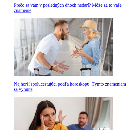
Prečo sa vám v posledných dňoch nedarí? Môže za to vaše
znamenie
Najhorší spolucestujúci podľa horoskopu: Týmto znameniam
sa vyhnite