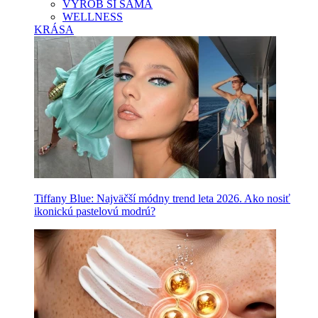
VYROB SI SAMA
WELLNESS
KRÁSA
Tiffany Blue: Najväčší módny trend leta 2026. Ako nosiť
ikonickú pastelovú modrú?