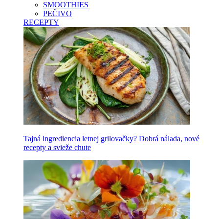
SMOOTHIES
PEČIVO
RECEPTY
Tajná ingrediencia letnej grilovačky? Dobrá nálada, nové
recepty a svieže chute