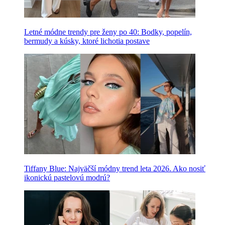
Letné módne trendy pre ženy po 40: Bodky, popelín,
bermudy a kúsky, ktoré lichotia postave
Tiffany Blue: Najväčší módny trend leta 2026. Ako nosiť
ikonickú pastelovú modrú?