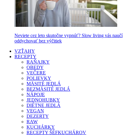
Neviete cez leto skutočne vypnúť? Slow living vás naučí
oddychovať bez výčitiek
VZŤAHY
RECEPTY
RAŇAJKY
OBEDY
VEČERE
POLIEVKY
MÄSITÉ JEDLÁ
BEZMÄSITÉ JEDLÁ
NÁPOJE
JEDNOHUBKY
DIÉTNE JEDLÁ
VEGAN
DEZERTY
RAW
KUCHÁRKY
RECEPTY ŠÉFKUCHÁROV