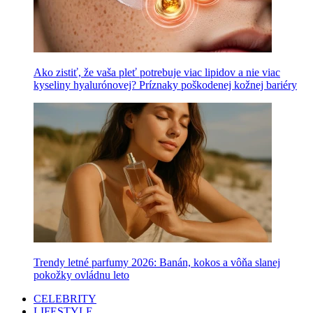
Ako zistiť, že vaša pleť potrebuje viac lipidov a nie viac
kyseliny hyalurónovej? Príznaky poškodenej kožnej bariéry
Trendy letné parfumy 2026: Banán, kokos a vôňa slanej
pokožky ovládnu leto
CELEBRITY
LIFESTYLE