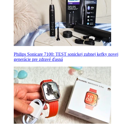
Philips Sonicare 7100: TEST sonickej zubnej kefky novej
generácie pre zdravé ďasná