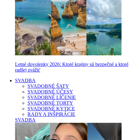
Letné dovolenky 2026: Ktoré krajiny sú bezpečné a ktoré
radšej zvážiť
SVADBA
SVADOBNÉ ŠATY
SVADOBNÉ ÚČESY
SVADOBNÉ LÍČENIE
SVADOBNÉ TORTY
SVADOBNÉ KYTICE
RADY A INŠPIRÁCIE
SVADBA