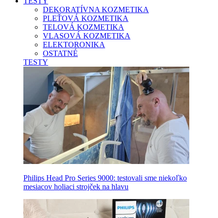
TESTY
DEKORATÍVNA KOZMETIKA
PLEŤOVÁ KOZMETIKA
TELOVÁ KOZMETIKA
VLASOVÁ KOZMETIKA
ELEKTORONIKA
OSTATNÉ
TESTY
Philips Head Pro Series 9000: testovali sme niekoľko
mesiacov holiaci strojček na hlavu