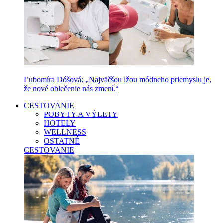
Ľubomíra Dóšová: „Najväčšou lžou módneho priemyslu je,
že nové oblečenie nás zmení.“
CESTOVANIE
POBYTY A VÝLETY
HOTELY
WELLNESS
OSTATNÉ
CESTOVANIE