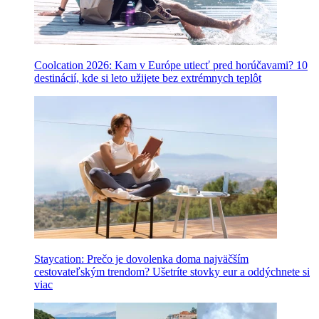
Coolcation 2026: Kam v Európe utiecť pred horúčavami? 10
destinácií, kde si leto užijete bez extrémnych teplôt
Staycation: Prečo je dovolenka doma najväčším
cestovateľským trendom? Ušetríte stovky eur a oddýchnete si
viac