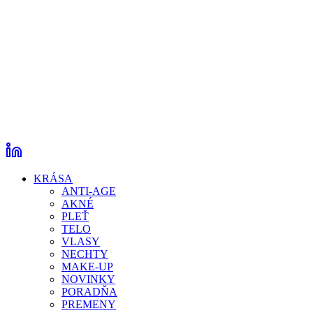
KRÁSA
ANTI-AGE
AKNÉ
PLEŤ
TELO
VLASY
NECHTY
MAKE-UP
NOVINKY
PORADŇA
PREMENY