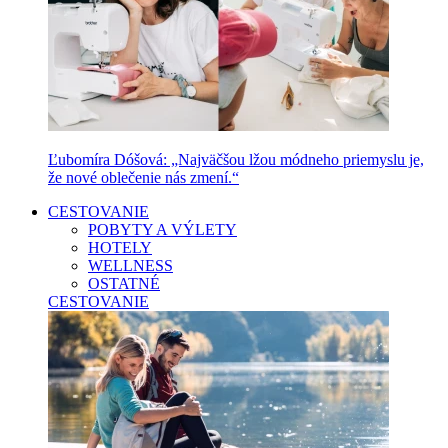
Ľubomíra Dóšová: „Najväčšou lžou módneho priemyslu je,
že nové oblečenie nás zmení.“
CESTOVANIE
POBYTY A VÝLETY
HOTELY
WELLNESS
OSTATNÉ
CESTOVANIE