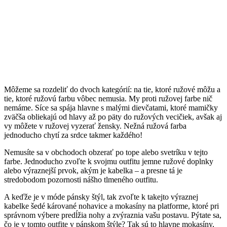
Môžeme sa rozdeliť do dvoch kategórií: na tie, ktoré ružové môžu a
tie, ktoré ružovú farbu vôbec nemusia. My proti ružovej farbe nič
nemáme. Síce sa spája hlavne s malými dievčatami, ktoré mamičky
zväčša obliekajú od hlavy až po päty do ružových vecičiek, avšak aj
vy môžete v ružovej vyzerať žensky. Nežná ružová farba
jednoducho chytí za srdce takmer každého!
Nemusíte sa v obchodoch obzerať po tope alebo svetríku v tejto
farbe. Jednoducho zvoľte k svojmu outfitu jemne ružové doplnky
alebo výraznejší prvok, akým je kabelka – a presne tá je
stredobodom pozornosti nášho tlmeného outfitu.
A keďže je v móde pánsky štýl, tak zvoľte k takejto výraznej
kabelke šedé kárované nohavice a mokasíny na platforme, ktoré pri
správnom výbere predĺžia nohy a zvýraznia vašu postavu. Pýtate sa,
čo je v tomto outfite v pánskom štýle? Tak sú to hlavne mokasíny,