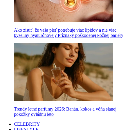
Ako zistiť, že vaša pleť potrebuje viac lipidov a nie viac
kyseliny hyalurónovej? Príznaky poškodenej kožnej bariéry
Trendy letné parfumy 2026: Banán, kokos a vôňa slanej
pokožky ovládnu leto
CELEBRITY
LIFESTYLE