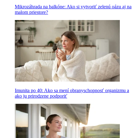
Mikrozáhrada na balkóne: Ako si vytvoriť zelenú oázu aj na
malom priestore?
Imunita po 40: Ako sa mení obranyschopnosť organizmu a
ako ju prirodzene podporiť