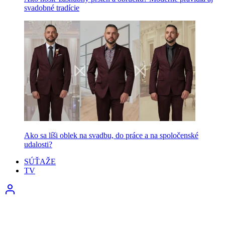
svadobné tradície
Ako sa líši oblek na svadbu, do práce a na spoločenské
udalosti?
SÚŤAŽE
TV