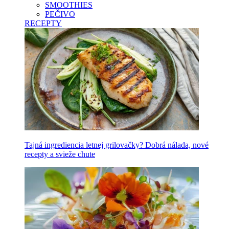
SMOOTHIES
PEČIVO
RECEPTY
Tajná ingrediencia letnej grilovačky? Dobrá nálada, nové
recepty a svieže chute