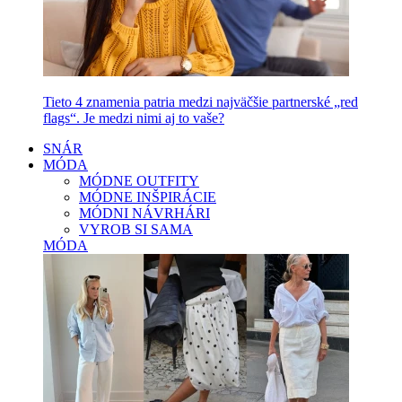
Tieto 4 znamenia patria medzi najväčšie partnerské „red
flags“. Je medzi nimi aj to vaše?
SNÁR
MÓDA
MÓDNE OUTFITY
MÓDNE INŠPIRÁCIE
MÓDNI NÁVRHÁRI
VYROB SI SAMA
MÓDA