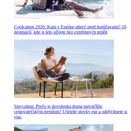
Coolcation 2026: Kam v Európe utiecť pred horúčavami? 10
destinácií, kde si leto užijete bez extrémnych teplôt
Staycation: Prečo je dovolenka doma najväčším
cestovateľským trendom? Ušetríte stovky eur a oddýchnete si
viac