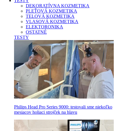
TESTY
DEKORATÍVNA KOZMETIKA
PLEŤOVÁ KOZMETIKA
TELOVÁ KOZMETIKA
VLASOVÁ KOZMETIKA
ELEKTORONIKA
OSTATNÉ
TESTY
Philips Head Pro Series 9000: testovali sme niekoľko
mesiacov holiaci strojček na hlavu