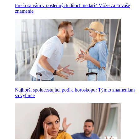
Prečo sa vám v posledných dňoch nedarí? Môže za to vaše
znamenie
Najhorší spolucestujúci podľa horoskopu: Týmto znameniam
sa vyhnite