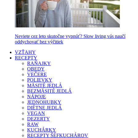
Neviete cez leto skutočne vypnúť? Slow living vás naučí
oddychovať bez výčitiek
VZŤAHY
RECEPTY
RAŇAJKY
OBEDY
VEČERE
POLIEVKY
MÄSITÉ JEDLÁ
BEZMÄSITÉ JEDLÁ
NÁPOJE
JEDNOHUBKY
DIÉTNE JEDLÁ
VEGAN
DEZERTY
RAW
KUCHÁRKY
RECEPTY ŠÉFKUCHÁROV