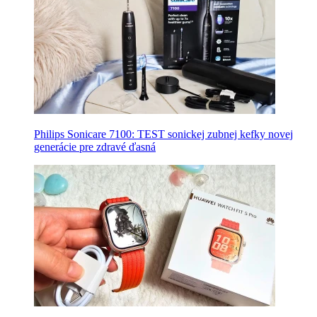
Philips Sonicare 7100: TEST sonickej zubnej kefky novej
generácie pre zdravé ďasná