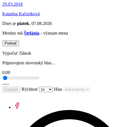
29.03.2018
Katarína Kačuriková
Dnes je
piatok
, 07.08.2026
Meniny má
Štefánia
- význam mena
Prehrať
Vypočuť článok
Pripravujem slovenský hlas...
0:00
--:--
Rýchlosť
Hlas
Zastaviť