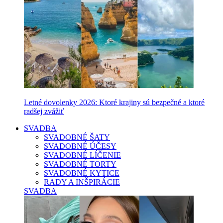
Letné dovolenky 2026: Ktoré krajiny sú bezpečné a ktoré
radšej zvážiť
SVADBA
SVADOBNÉ ŠATY
SVADOBNÉ ÚČESY
SVADOBNÉ LÍČENIE
SVADOBNÉ TORTY
SVADOBNÉ KYTICE
RADY A INŠPIRÁCIE
SVADBA