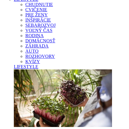
CHUDNUTIE
CVIČENIE
PRE ŽENY
INŠPIRÁCIE
SEBAROZVOJ
VOĽNÝ ČAS
RODINA
DOMÁCNOSŤ
ZÁHRADA
AUTO
ROZHOVORY
KVÍZY
LIFESTYLE