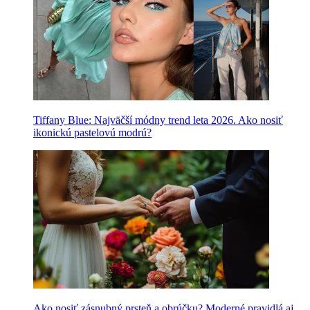
Tiffany Blue: Najväčší módny trend leta 2026. Ako nosiť
ikonickú pastelovú modrú?
Ako nosiť zásnubný prsteň a obrúčku? Moderné pravidlá aj