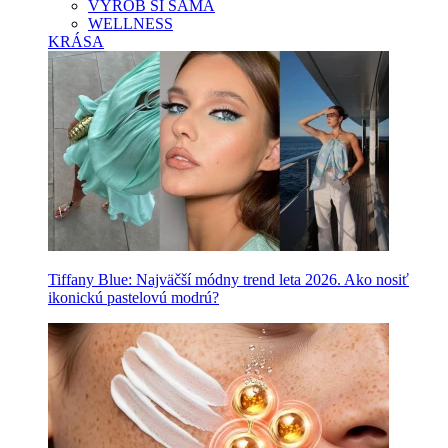
VYROB SI SAMA
WELLNESS
KRÁSA
Tiffany Blue: Najväčší módny trend leta 2026. Ako nosiť
ikonickú pastelovú modrú?