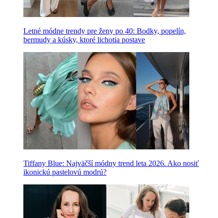
Letné módne trendy pre ženy po 40: Bodky, popelín,
bermudy a kúsky, ktoré lichotia postave
Tiffany Blue: Najväčší módny trend leta 2026. Ako nosiť
ikonickú pastelovú modrú?