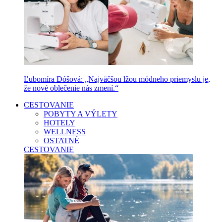
Ľubomíra Dóšová: „Najväčšou lžou módneho priemyslu je,
že nové oblečenie nás zmení.“
CESTOVANIE
POBYTY A VÝLETY
HOTELY
WELLNESS
OSTATNÉ
CESTOVANIE