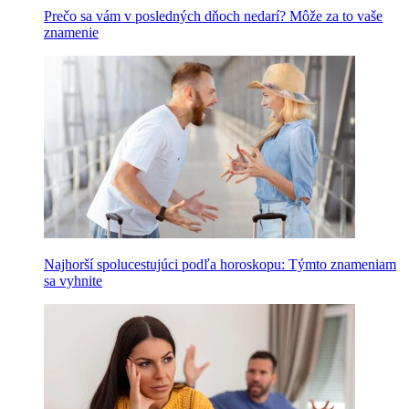
Prečo sa vám v posledných dňoch nedarí? Môže za to vaše
znamenie
Najhorší spolucestujúci podľa horoskopu: Týmto znameniam
sa vyhnite