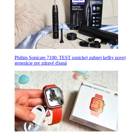
Philips Sonicare 7100: TEST sonickej zubnej kefky novej
generácie pre zdravé ďasná