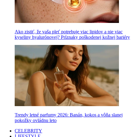
Ako zistiť, že vaša pleť potrebuje viac lipidov a nie viac
kyseliny hyalurónovej? Príznaky poškodenej kožnej bariéry
Trendy letné parfumy 2026: Banán, kokos a vôňa slanej
pokožky ovládnu leto
CELEBRITY
LIFESTYLE