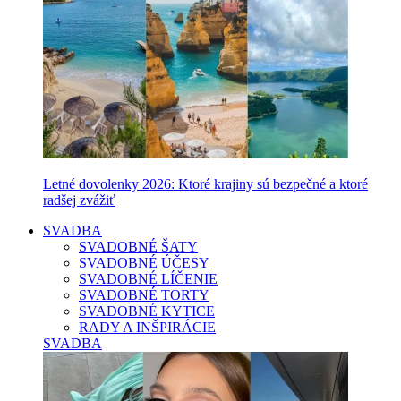
Letné dovolenky 2026: Ktoré krajiny sú bezpečné a ktoré
radšej zvážiť
SVADBA
SVADOBNÉ ŠATY
SVADOBNÉ ÚČESY
SVADOBNÉ LÍČENIE
SVADOBNÉ TORTY
SVADOBNÉ KYTICE
RADY A INŠPIRÁCIE
SVADBA