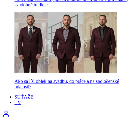
svadobné tradície
Ako sa líši oblek na svadbu, do práce a na spoločenské
udalosti?
SÚŤAŽE
TV