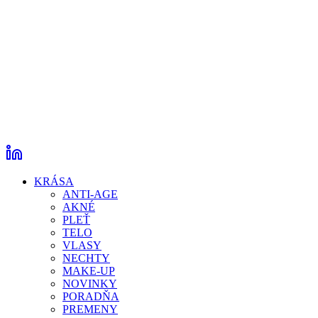
KRÁSA
ANTI-AGE
AKNÉ
PLEŤ
TELO
VLASY
NECHTY
MAKE-UP
NOVINKY
PORADŇA
PREMENY