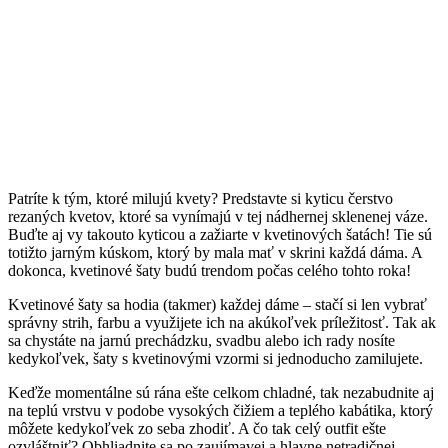
Patríte k tým, ktoré milujú kvety? Predstavte si kyticu čerstvo
rezaných kvetov, ktoré sa vynímajú v tej nádhernej sklenenej váze.
Buďte aj vy takouto kyticou a zažiarte v kvetinových šatách! Tie sú
totižto jarným kúskom, ktorý by mala mať v skrini každá dáma. A
dokonca, kvetinové šaty budú trendom počas celého tohto roka!
Kvetinové šaty sa hodia (takmer) každej dáme – stačí si len vybrať
správny strih, farbu a využijete ich na akúkoľvek príležitosť. Tak ak
sa chystáte na jarnú prechádzku, svadbu alebo ich rady nosíte
kedykoľvek, šaty s kvetinovými vzormi si jednoducho zamilujete.
Keďže momentálne sú rána ešte celkom chladné, tak nezabudnite aj
na teplú vrstvu v podobe vysokých čižiem a teplého kabátika, ktorý
môžete kedykoľvek zo seba zhodiť. A čo tak celý outfit ešte
ozvláštniť? Obhliadnite sa po zaujímavej a hlavne netradičnej