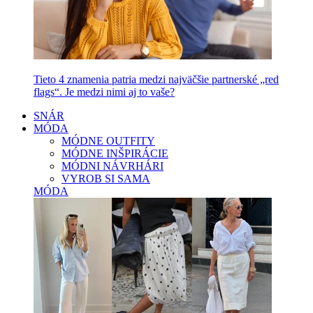
Tieto 4 znamenia patria medzi najväčšie partnerské „red
flags“. Je medzi nimi aj to vaše?
SNÁR
MÓDA
MÓDNE OUTFITY
MÓDNE INŠPIRÁCIE
MÓDNI NÁVRHÁRI
VYROB SI SAMA
MÓDA