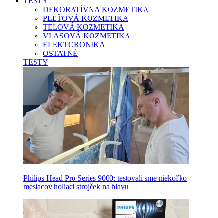
TESTY
DEKORATÍVNA KOZMETIKA
PLEŤOVÁ KOZMETIKA
TELOVÁ KOZMETIKA
VLASOVÁ KOZMETIKA
ELEKTORONIKA
OSTATNÉ
TESTY
Philips Head Pro Series 9000: testovali sme niekoľko
mesiacov holiaci strojček na hlavu