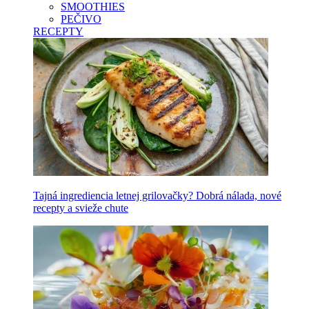
SMOOTHIES
PEČIVO
RECEPTY
Tajná ingrediencia letnej grilovačky? Dobrá nálada, nové
recepty a svieže chute