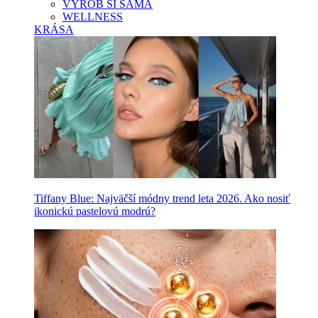
VYROB SI SAMA
WELLNESS
KRÁSA
Tiffany Blue: Najväčší módny trend leta 2026. Ako nosiť
ikonickú pastelovú modrú?