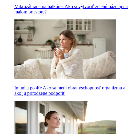
Mikrozáhrada na balkóne: Ako si vytvoriť zelenú oázu aj na
malom priestore?
Imunita po 40: Ako sa mení obranyschopnosť organizmu a
ako ju prirodzene podporiť