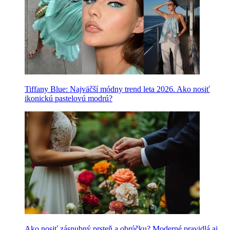
Tiffany Blue: Najväčší módny trend leta 2026. Ako nosiť
ikonickú pastelovú modrú?
Ako nosiť zásnubný prsteň a obrúčku? Moderné pravidlá aj