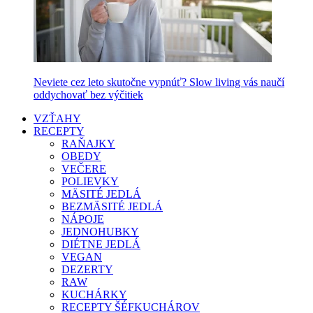
Neviete cez leto skutočne vypnúť? Slow living vás naučí
oddychovať bez výčitiek
VZŤAHY
RECEPTY
RAŇAJKY
OBEDY
VEČERE
POLIEVKY
MÄSITÉ JEDLÁ
BEZMÄSITÉ JEDLÁ
NÁPOJE
JEDNOHUBKY
DIÉTNE JEDLÁ
VEGAN
DEZERTY
RAW
KUCHÁRKY
RECEPTY ŠÉFKUCHÁROV