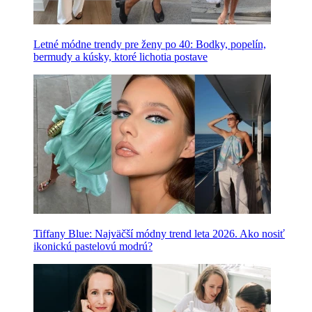
Letné módne trendy pre ženy po 40: Bodky, popelín,
bermudy a kúsky, ktoré lichotia postave
Tiffany Blue: Najväčší módny trend leta 2026. Ako nosiť
ikonickú pastelovú modrú?