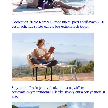
Coolcation 2026: Kam v Európe utiecť pred horúčavami? 10
destinácií, kde si leto užijete bez extrémnych teplôt
Staycation: Prečo je dovolenka doma najväčším
cestovateľským trendom? Ušetríte stovky eur a oddýchnete si
viac