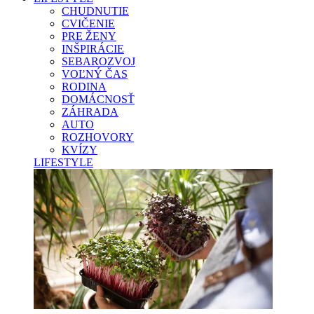
CHUDNUTIE
CVIČENIE
PRE ŽENY
INŠPIRÁCIE
SEBAROZVOJ
VOĽNÝ ČAS
RODINA
DOMÁCNOSŤ
ZÁHRADA
AUTO
ROZHOVORY
KVÍZY
LIFESTYLE