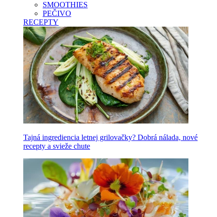
SMOOTHIES
PEČIVO
RECEPTY
Tajná ingrediencia letnej grilovačky? Dobrá nálada, nové
recepty a svieže chute