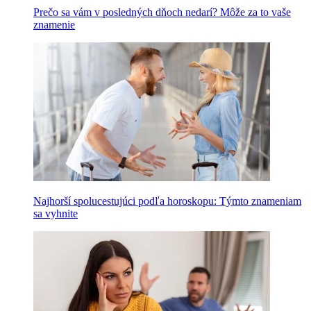
Prečo sa vám v posledných dňoch nedarí? Môže za to vaše
znamenie
Najhorší spolucestujúci podľa horoskopu: Týmto znameniam
sa vyhnite