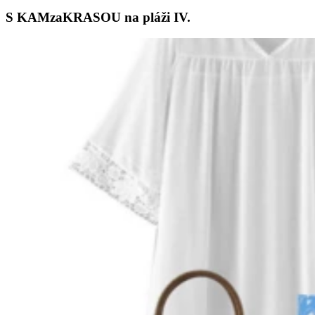
S KAMzaKRASOU na pláži IV.