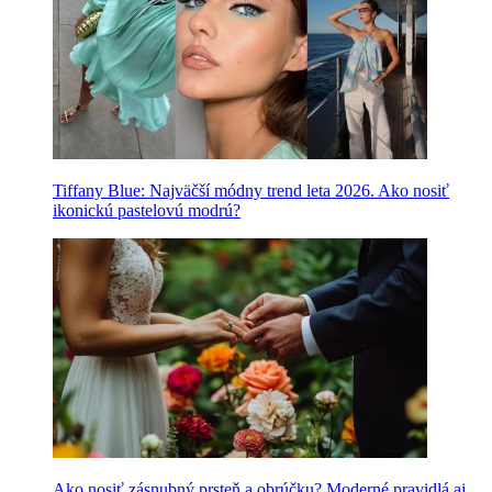
Tiffany Blue: Najväčší módny trend leta 2026. Ako nosiť
ikonickú pastelovú modrú?
Ako nosiť zásnubný prsteň a obrúčku? Moderné pravidlá aj