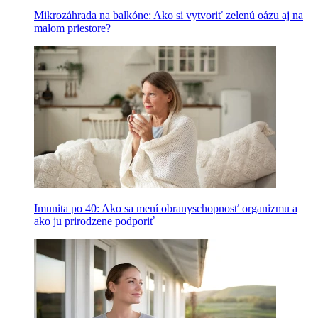
Mikrozáhrada na balkóne: Ako si vytvoriť zelenú oázu aj na
malom priestore?
Imunita po 40: Ako sa mení obranyschopnosť organizmu a
ako ju prirodzene podporiť