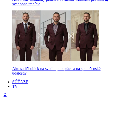
svadobné tradície
Ako sa líši oblek na svadbu, do práce a na spoločenské
udalosti?
SÚŤAŽE
TV