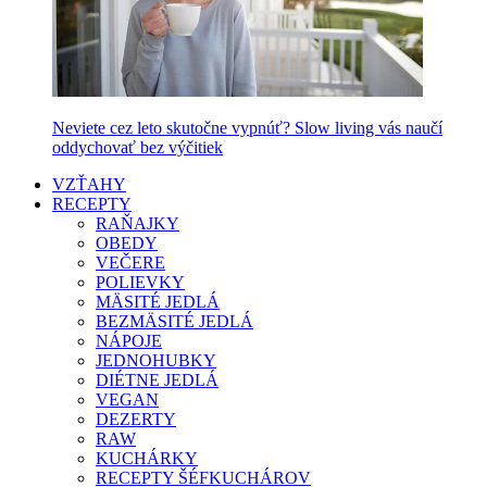
Neviete cez leto skutočne vypnúť? Slow living vás naučí
oddychovať bez výčitiek
VZŤAHY
RECEPTY
RAŇAJKY
OBEDY
VEČERE
POLIEVKY
MÄSITÉ JEDLÁ
BEZMÄSITÉ JEDLÁ
NÁPOJE
JEDNOHUBKY
DIÉTNE JEDLÁ
VEGAN
DEZERTY
RAW
KUCHÁRKY
RECEPTY ŠÉFKUCHÁROV