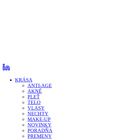
KRÁSA
ANTI-AGE
AKNÉ
PLEŤ
TELO
VLASY
NECHTY
MAKE-UP
NOVINKY
PORADŇA
PREMENY