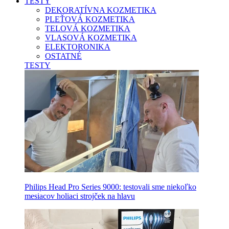
TESTY
DEKORATÍVNA KOZMETIKA
PLEŤOVÁ KOZMETIKA
TELOVÁ KOZMETIKA
VLASOVÁ KOZMETIKA
ELEKTORONIKA
OSTATNÉ
TESTY
Philips Head Pro Series 9000: testovali sme niekoľko
mesiacov holiaci strojček na hlavu