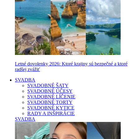
Letné dovolenky 2026: Ktoré krajiny sú bezpečné a ktoré
radšej zvážiť
SVADBA
SVADOBNÉ ŠATY
SVADOBNÉ ÚČESY
SVADOBNÉ LÍČENIE
SVADOBNÉ TORTY
SVADOBNÉ KYTICE
RADY A INŠPIRÁCIE
SVADBA