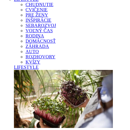
CHUDNUTIE
CVIČENIE
PRE ŽENY
INŠPIRÁCIE
SEBAROZVOJ
VOĽNÝ ČAS
RODINA
DOMÁCNOSŤ
ZÁHRADA
AUTO
ROZHOVORY
KVÍZY
LIFESTYLE