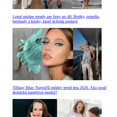
Letné módne trendy pre ženy po 40: Bodky, popelín,
bermudy a kúsky, ktoré lichotia postave
Tiffany Blue: Najväčší módny trend leta 2026. Ako nosiť
ikonickú pastelovú modrú?