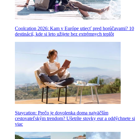
Coolcation 2026: Kam v Európe utiecť pred horúčavami? 10
destinácií, kde si leto užijete bez extrémnych teplôt
Staycation: Prečo je dovolenka doma najväčším
cestovateľským trendom? Ušetríte stovky eur a oddýchnete si
viac