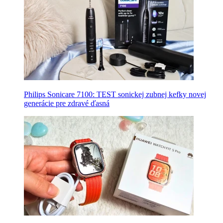
Philips Sonicare 7100: TEST sonickej zubnej kefky novej
generácie pre zdravé ďasná