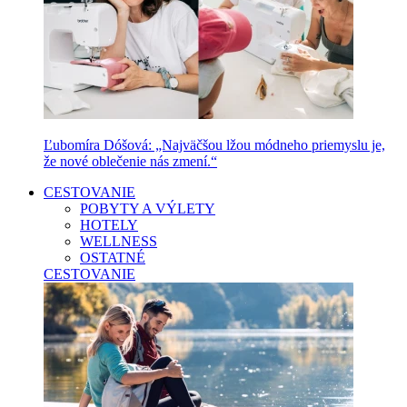
Ľubomíra Dóšová: „Najväčšou lžou módneho priemyslu je,
že nové oblečenie nás zmení.“
CESTOVANIE
POBYTY A VÝLETY
HOTELY
WELLNESS
OSTATNÉ
CESTOVANIE