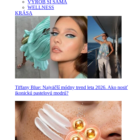
VYROB SI SAMA
WELLNESS
KRÁSA
Tiffany Blue: Najväčší módny trend leta 2026. Ako nosiť
ikonickú pastelovú modrú?