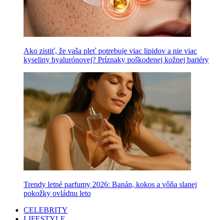
Ako zistiť, že vaša pleť potrebuje viac lipidov a nie viac
kyseliny hyalurónovej? Príznaky poškodenej kožnej bariéry
Trendy letné parfumy 2026: Banán, kokos a vôňa slanej
pokožky ovládnu leto
CELEBRITY
LIFESTYLE