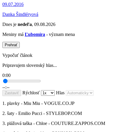
09.07.2016
Danka Šindléryová
Dnes je
nedeľa
, 09.08.2026
Meniny má
Ľubomíra
- význam mena
Prehrať
Vypočuť článok
Pripravujem slovenský hlas...
0:00
--:--
Rýchlosť
Hlas
Zastaviť
1. plavky - Miu Miu - VOGUE.CO.JP
2. šaty - Emilio Pucci - STYLEBOP.COM
3. plážová taška - Chloe - COUTURE.ZAPPOS.COM