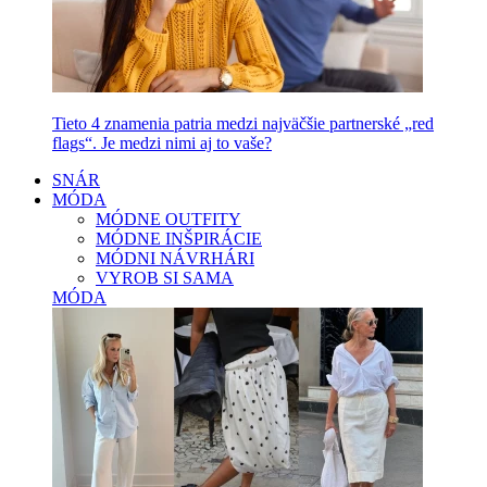
Tieto 4 znamenia patria medzi najväčšie partnerské „red
flags“. Je medzi nimi aj to vaše?
SNÁR
MÓDA
MÓDNE OUTFITY
MÓDNE INŠPIRÁCIE
MÓDNI NÁVRHÁRI
VYROB SI SAMA
MÓDA