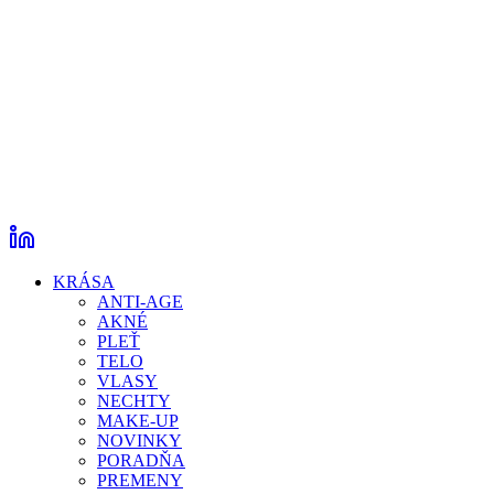
KRÁSA
ANTI-AGE
AKNÉ
PLEŤ
TELO
VLASY
NECHTY
MAKE-UP
NOVINKY
PORADŇA
PREMENY