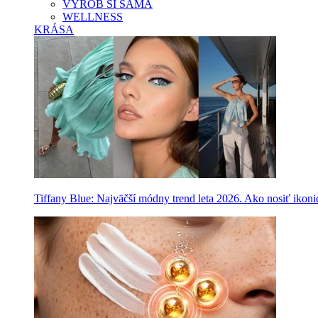
VYROB SI SAMA
WELLNESS
KRÁSA
Tiffany Blue: Najväčší módny trend leta 2026. Ako nosiť ikon