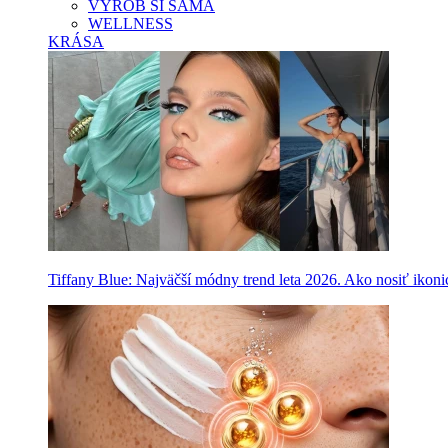
VYROB SI SAMA
WELLNESS
KRÁSA
Tiffany Blue: Najväčší módny trend leta 2026. Ako nosiť ikon