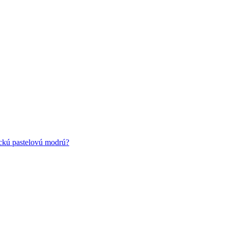
ickú pastelovú modrú?