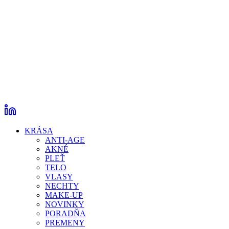
KRÁSA
ANTI-AGE
AKNÉ
PLEŤ
TELO
VLASY
NECHTY
MAKE-UP
NOVINKY
PORADŇA
PREMENY