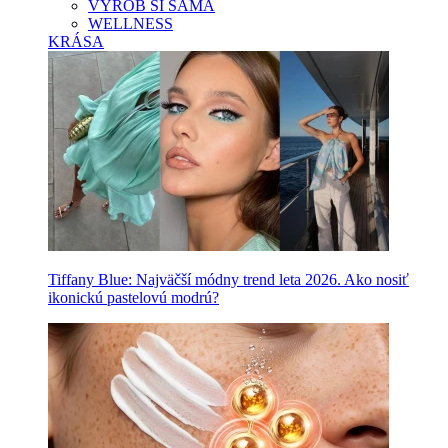
VYROB SI SAMA
WELLNESS
KRÁSA
Tiffany Blue: Najväčší módny trend leta 2026. Ako nosiť
ikonickú pastelovú modrú?