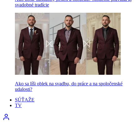
svadobné tradície
Ako sa líši oblek na svadbu, do práce a na spoločenské
udalosti?
SÚŤAŽE
TV