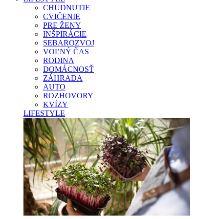
CHUDNUTIE
CVIČENIE
PRE ŽENY
INŠPIRÁCIE
SEBAROZVOJ
VOĽNÝ ČAS
RODINA
DOMÁCNOSŤ
ZÁHRADA
AUTO
ROZHOVORY
KVÍZY
LIFESTYLE