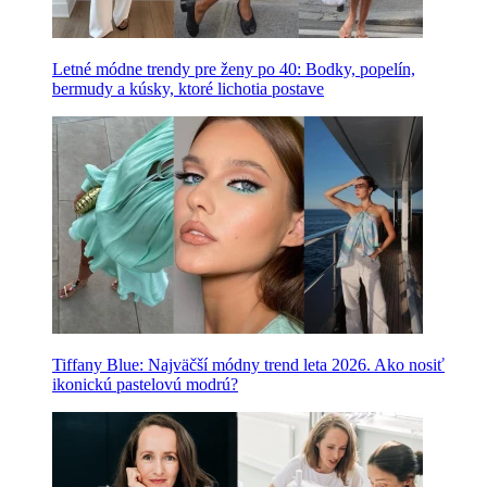
Letné módne trendy pre ženy po 40: Bodky, popelín,
bermudy a kúsky, ktoré lichotia postave
Tiffany Blue: Najväčší módny trend leta 2026. Ako nosiť
ikonickú pastelovú modrú?