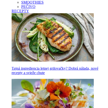
SMOOTHIES
PEČIVO
RECEPTY
Tajná ingrediencia letnej grilovačky? Dobrá nálada, nové
recepty a svieže chute