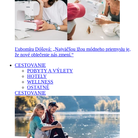
Ľubomíra Dóšová: „Najväčšou lžou módneho priemyslu je,
že nové oblečenie nás zmení.“
CESTOVANIE
POBYTY A VÝLETY
HOTELY
WELLNESS
OSTATNÉ
CESTOVANIE