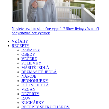
Neviete cez leto skutočne vypnúť? Slow living vás naučí
oddychovať bez výčitiek
VZŤAHY
RECEPTY
RAŇAJKY
OBEDY
VEČERE
POLIEVKY
MÄSITÉ JEDLÁ
BEZMÄSITÉ JEDLÁ
NÁPOJE
JEDNOHUBKY
DIÉTNE JEDLÁ
VEGAN
DEZERTY
RAW
KUCHÁRKY
RECEPTY ŠÉFKUCHÁROV