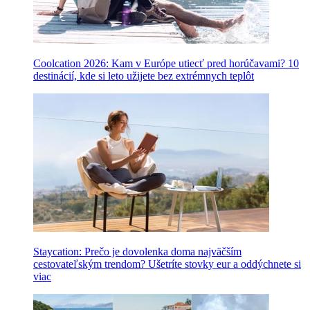
Coolcation 2026: Kam v Európe utiecť pred horúčavami? 10
destinácií, kde si leto užijete bez extrémnych teplôt
Staycation: Prečo je dovolenka doma najväčším
cestovateľským trendom? Ušetríte stovky eur a oddýchnete si
viac