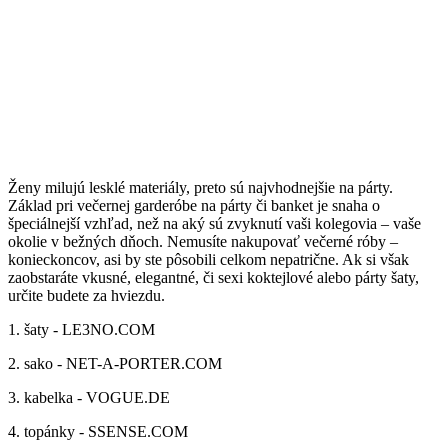
Ženy milujú lesklé materiály, preto sú najvhodnejšie na párty.
Základ pri večernej garderóbe na párty či banket je snaha o
špeciálnejší vzhľad, než na aký sú zvyknutí vaši kolegovia – vaše
okolie v bežných dňoch. Nemusíte nakupovať večerné róby –
konieckoncov, asi by ste pôsobili celkom nepatrične. Ak si však
zaobstaráte vkusné, elegantné, či sexi koktejlové alebo párty šaty,
určite budete za hviezdu.
1. šaty - LE3NO.COM
2. sako - NET-A-PORTER.COM
3. kabelka - VOGUE.DE
4. topánky - SSENSE.COM