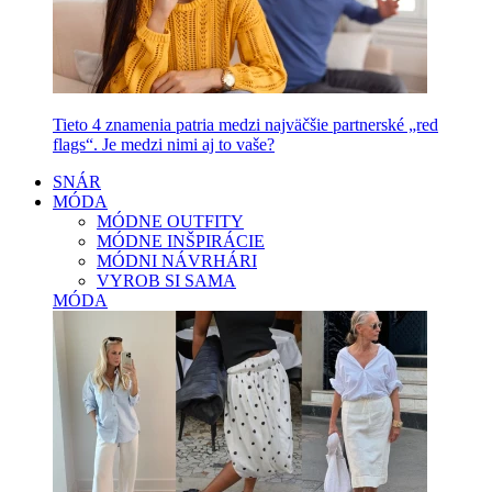
Tieto 4 znamenia patria medzi najväčšie partnerské „red
flags“. Je medzi nimi aj to vaše?
SNÁR
MÓDA
MÓDNE OUTFITY
MÓDNE INŠPIRÁCIE
MÓDNI NÁVRHÁRI
VYROB SI SAMA
MÓDA