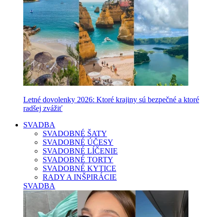
Letné dovolenky 2026: Ktoré krajiny sú bezpečné a ktoré
radšej zvážiť
SVADBA
SVADOBNÉ ŠATY
SVADOBNÉ ÚČESY
SVADOBNÉ LÍČENIE
SVADOBNÉ TORTY
SVADOBNÉ KYTICE
RADY A INŠPIRÁCIE
SVADBA