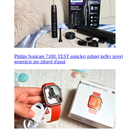
Philips Sonicare 7100: TEST sonickej zubnej kefky novej
generácie pre zdravé ďasná