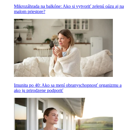
Mikrozáhrada na balkóne: Ako si vytvoriť zelenú oázu aj na
malom priestore?
Imunita po 40: Ako sa mení obranyschopnosť organizmu a
ako ju prirodzene podporiť