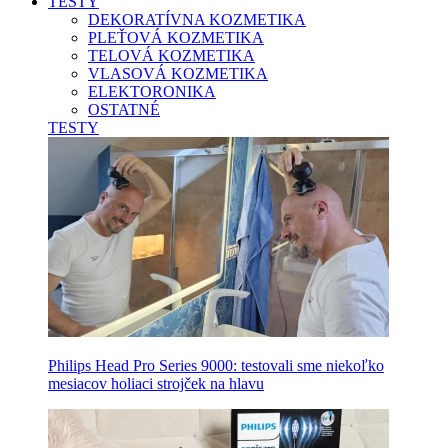
TESTY
DEKORATÍVNA KOZMETIKA
PLEŤOVÁ KOZMETIKA
TELOVÁ KOZMETIKA
VLASOVÁ KOZMETIKA
ELEKTORONIKA
OSTATNÉ
TESTY
Philips Head Pro Series 9000: testovali sme niekoľko
mesiacov holiaci strojček na hlavu