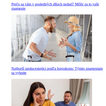
Prečo sa vám v posledných dňoch nedarí? Môže za to vaše
znamenie
Najhorší spolucestujúci podľa horoskopu: Týmto znameniam
sa vyhnite