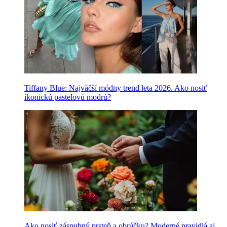
Tiffany Blue: Najväčší módny trend leta 2026. Ako nosiť
ikonickú pastelovú modrú?
Ako nosiť zásnubný prsteň a obrúčku? Moderné pravidlá aj