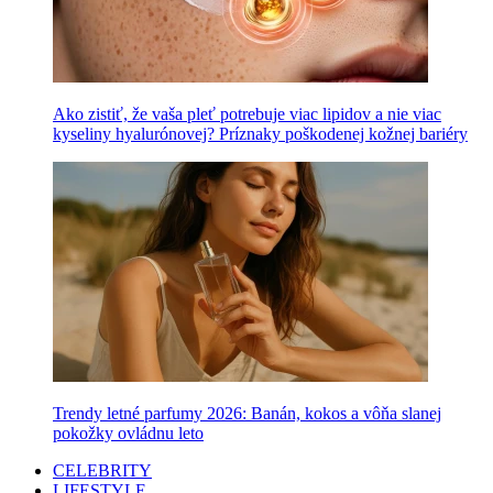
Ako zistiť, že vaša pleť potrebuje viac lipidov a nie viac
kyseliny hyalurónovej? Príznaky poškodenej kožnej bariéry
Trendy letné parfumy 2026: Banán, kokos a vôňa slanej
pokožky ovládnu leto
CELEBRITY
LIFESTYLE