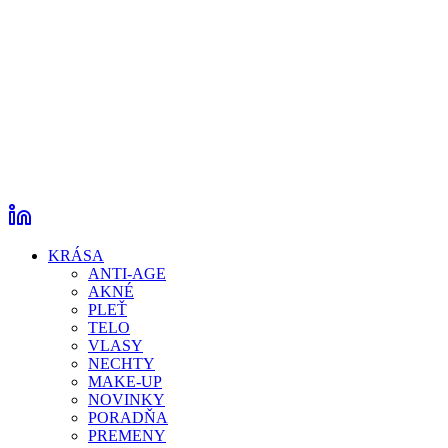
KRÁSA
ANTI-AGE
AKNÉ
PLEŤ
TELO
VLASY
NECHTY
MAKE-UP
NOVINKY
PORADŇA
PREMENY