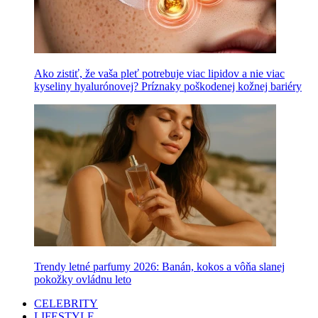
Ako zistiť, že vaša pleť potrebuje viac lipidov a nie viac
kyseliny hyalurónovej? Príznaky poškodenej kožnej bariéry
Trendy letné parfumy 2026: Banán, kokos a vôňa slanej
pokožky ovládnu leto
CELEBRITY
LIFESTYLE