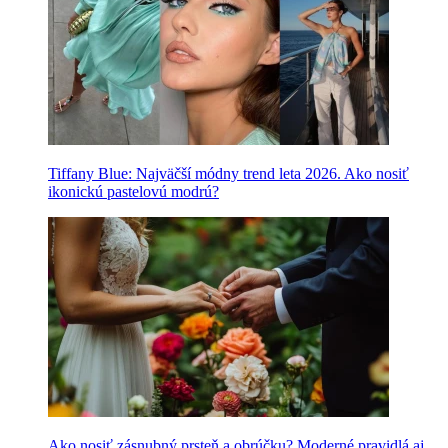
Tiffany Blue: Najväčší módny trend leta 2026. Ako nosiť
ikonickú pastelovú modrú?
Ako nosiť zásnubný prsteň a obrúčku? Moderné pravidlá aj