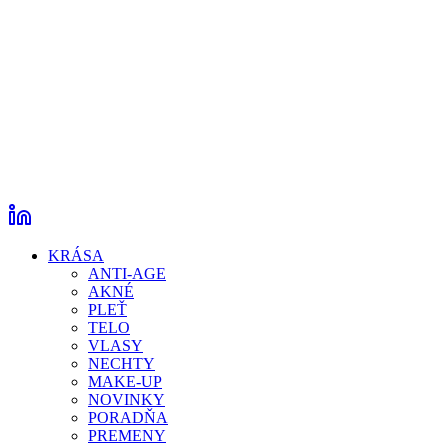
KRÁSA
ANTI-AGE
AKNÉ
PLEŤ
TELO
VLASY
NECHTY
MAKE-UP
NOVINKY
PORADŇA
PREMENY