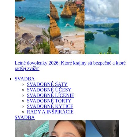
Letné dovolenky 2026: Ktoré krajiny sú bezpečné a ktoré
radšej zvážiť
SVADBA
SVADOBNÉ ŠATY
SVADOBNÉ ÚČESY
SVADOBNÉ LÍČENIE
SVADOBNÉ TORTY
SVADOBNÉ KYTICE
RADY A INŠPIRÁCIE
SVADBA