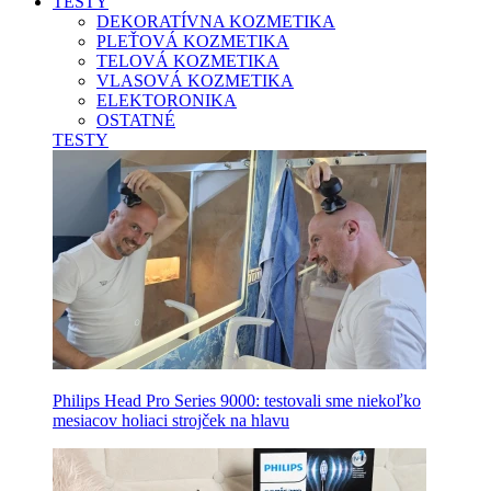
TESTY
DEKORATÍVNA KOZMETIKA
PLEŤOVÁ KOZMETIKA
TELOVÁ KOZMETIKA
VLASOVÁ KOZMETIKA
ELEKTORONIKA
OSTATNÉ
TESTY
Philips Head Pro Series 9000: testovali sme niekoľko
mesiacov holiaci strojček na hlavu