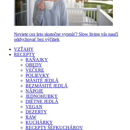
Neviete cez leto skutočne vypnúť? Slow living vás naučí
oddychovať bez výčitiek
VZŤAHY
RECEPTY
RAŇAJKY
OBEDY
VEČERE
POLIEVKY
MÄSITÉ JEDLÁ
BEZMÄSITÉ JEDLÁ
NÁPOJE
JEDNOHUBKY
DIÉTNE JEDLÁ
VEGAN
DEZERTY
RAW
KUCHÁRKY
RECEPTY ŠÉFKUCHÁROV