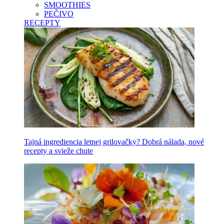
SMOOTHIES
PEČIVO
RECEPTY
Tajná ingrediencia letnej grilovačky? Dobrá nálada, nové
recepty a svieže chute