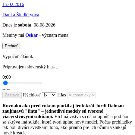
15.02.2016
Danka Šindléryová
Dnes je
sobota
, 08.08.2026
Meniny má
Oskar
- význam mena
Prehrať
Vypočuť článok
Pripravujem slovenský hlas...
0:00
--:--
Rýchlosť
Hlas
Zastaviť
Rovnako ako pred rokom použil aj tentokrát Jordi Dalmau
zaujímavú "fintu" – jednotlivé modely sú tvorené
viacvrstvovými sukňami.
Vrchná vrstva sa dá odopnúť a pod ňou
sa skrýva iná sukňa, ktorá tvorí úplne nový model. Počas prehliadky
tak boli diváci svedkami toho, ako priamo pre ich očami vznikajú
nové kreácie.