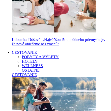
Ľubomíra Dóšová: „Najväčšou lžou módneho priemyslu je,
že nové oblečenie nás zmení.“
CESTOVANIE
POBYTY A VÝLETY
HOTELY
WELLNESS
OSTATNÉ
CESTOVANIE