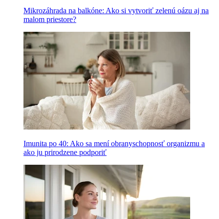
Mikrozáhrada na balkóne: Ako si vytvoriť zelenú oázu aj na
malom priestore?
Imunita po 40: Ako sa mení obranyschopnosť organizmu a
ako ju prirodzene podporiť