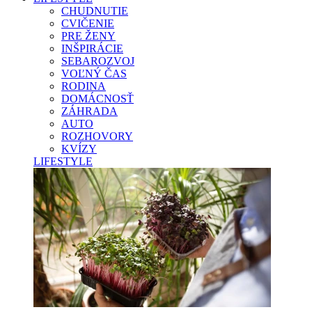
CHUDNUTIE
CVIČENIE
PRE ŽENY
INŠPIRÁCIE
SEBAROZVOJ
VOĽNÝ ČAS
RODINA
DOMÁCNOSŤ
ZÁHRADA
AUTO
ROZHOVORY
KVÍZY
LIFESTYLE