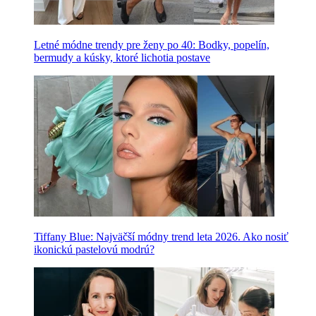
Letné módne trendy pre ženy po 40: Bodky, popelín,
bermudy a kúsky, ktoré lichotia postave
Tiffany Blue: Najväčší módny trend leta 2026. Ako nosiť
ikonickú pastelovú modrú?