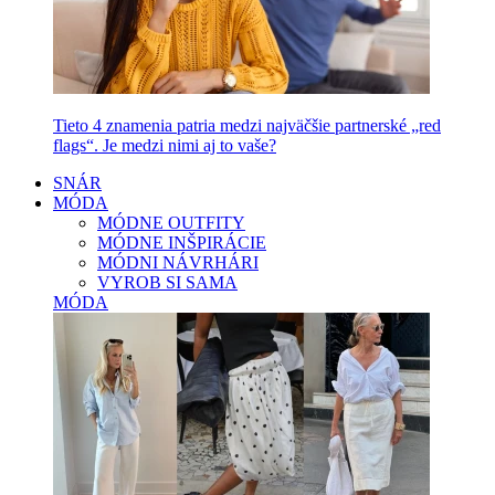
Tieto 4 znamenia patria medzi najväčšie partnerské „red
flags“. Je medzi nimi aj to vaše?
SNÁR
MÓDA
MÓDNE OUTFITY
MÓDNE INŠPIRÁCIE
MÓDNI NÁVRHÁRI
VYROB SI SAMA
MÓDA