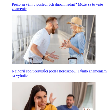
Prečo sa vám v posledných dňoch nedarí? Môže za to vaše
znamenie
Najhorší spolucestujúci podľa horoskopu: Týmto znameniam
sa vyhnite