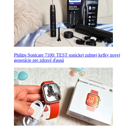
Philips Sonicare 7100: TEST sonickej zubnej kefky novej
generácie pre zdravé ďasná