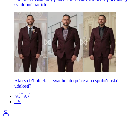
svadobné tradície
Ako sa líši oblek na svadbu, do práce a na spoločenské
udalosti?
SÚŤAŽE
TV