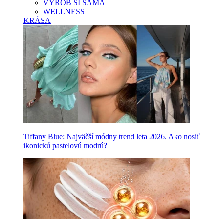
VYROB SI SAMA
WELLNESS
KRÁSA
Tiffany Blue: Najväčší módny trend leta 2026. Ako nosiť
ikonickú pastelovú modrú?