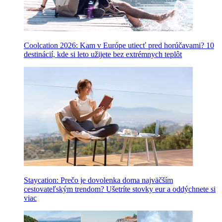
Coolcation 2026: Kam v Európe utiecť pred horúčavami? 10
destinácií, kde si leto užijete bez extrémnych teplôt
Staycation: Prečo je dovolenka doma najväčším
cestovateľským trendom? Ušetríte stovky eur a oddýchnete si
viac