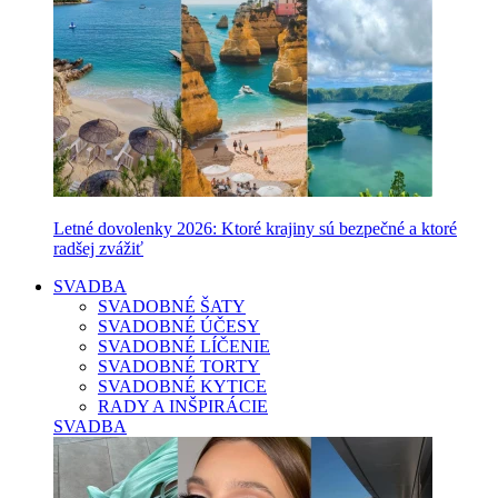
Letné dovolenky 2026: Ktoré krajiny sú bezpečné a ktoré
radšej zvážiť
SVADBA
SVADOBNÉ ŠATY
SVADOBNÉ ÚČESY
SVADOBNÉ LÍČENIE
SVADOBNÉ TORTY
SVADOBNÉ KYTICE
RADY A INŠPIRÁCIE
SVADBA