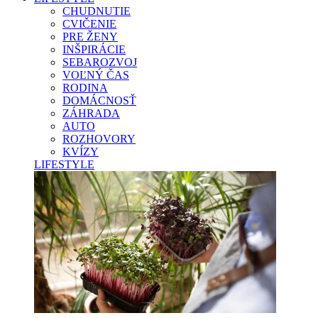
CHUDNUTIE
CVIČENIE
PRE ŽENY
INŠPIRÁCIE
SEBAROZVOJ
VOĽNÝ ČAS
RODINA
DOMÁCNOSŤ
ZÁHRADA
AUTO
ROZHOVORY
KVÍZY
LIFESTYLE