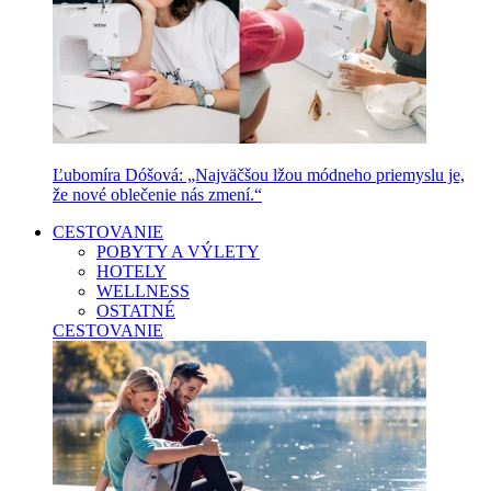
Ľubomíra Dóšová: „Najväčšou lžou módneho priemyslu je,
že nové oblečenie nás zmení.“
CESTOVANIE
POBYTY A VÝLETY
HOTELY
WELLNESS
OSTATNÉ
CESTOVANIE