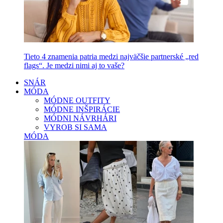
Tieto 4 znamenia patria medzi najväčšie partnerské „red
flags“. Je medzi nimi aj to vaše?
SNÁR
MÓDA
MÓDNE OUTFITY
MÓDNE INŠPIRÁCIE
MÓDNI NÁVRHÁRI
VYROB SI SAMA
MÓDA