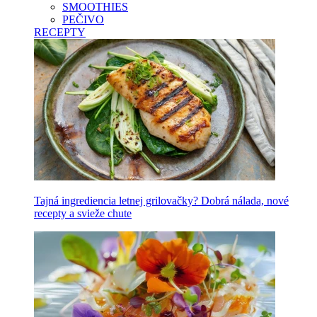
SMOOTHIES
PEČIVO
RECEPTY
Tajná ingrediencia letnej grilovačky? Dobrá nálada, nové
recepty a svieže chute