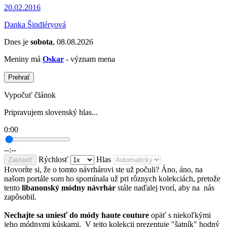
20.02.2016
Danka Šindléryová
Dnes je
sobota
, 08.08.2026
Meniny má
Oskar
- význam mena
Prehrať
Vypočuť článok
Pripravujem slovenský hlas...
0:00
--:--
Rýchlosť
Hlas
Zastaviť
Hovoríte si, že o tomto návrhárovi ste už počuli? Áno, áno, na
našom portále som ho spomínala už pri rôznych kolekciách, pretože
tento
libanonský módny návrhár
stále naďalej tvorí, aby na nás
zapôsobil.
Nechajte sa uniesť do módy haute couture
opäť s niekoľkými
jeho módnymi kúskami. V tejto kolekcii prezentuje "šatník" hodný