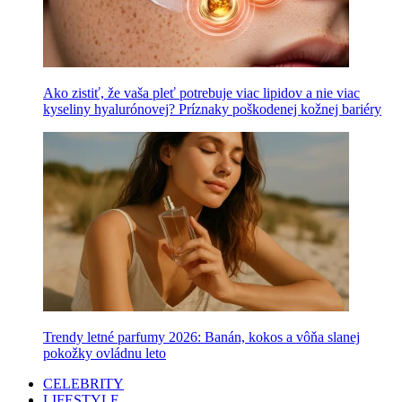
Ako zistiť, že vaša pleť potrebuje viac lipidov a nie viac
kyseliny hyalurónovej? Príznaky poškodenej kožnej bariéry
Trendy letné parfumy 2026: Banán, kokos a vôňa slanej
pokožky ovládnu leto
CELEBRITY
LIFESTYLE