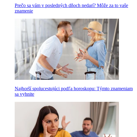
Prečo sa vám v posledných dňoch nedarí? Môže za to vaše
znamenie
Najhorší spolucestujúci podľa horoskopu: Týmto znameniam
sa vyhnite