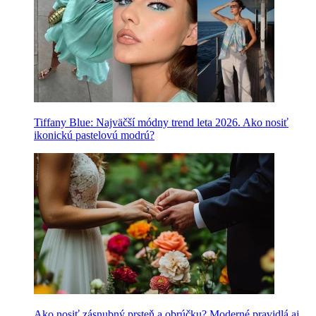
Tiffany Blue: Najväčší módny trend leta 2026. Ako nosiť
ikonickú pastelovú modrú?
Ako nosiť zásnubný prsteň a obrúčku? Moderné pravidlá aj