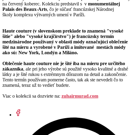
na červený koberec. Kolekciu predstavil s v
monumentálnej
Palais des Beaux-Arts
, čo je súčasť francúzskej Národnej
školy komplexu výtvarných umení v Paríži.
Haute couture (v slovenskom preklade to znamená "vysoké
šitie" alebo "vysoké krajčírstvo") je francúzsky termín
medzinárodne používaný v oblasti módy označujúci oblečenie
šité na mieru a vyrobené v Paríži a imitované mestách módy
ako sú: New York, Londýn a Miláno.
Oblečenie haute couture nie je šité iba na mieru pre určitého
zákazníka
, ale pri jeho výrobe sú použité vysoko kvalitné a drahé
látky a je šité rukou s extrémnym dôrazom na detail a zakončenie.
Tento termín používam pomerne často, tak ak ste nevedeli čo to
znamená, teraz už to vedieť budete.
Viac o kolekcii sa dozviete na:
zuhairmurad.com