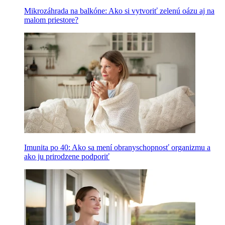
Mikrozáhrada na balkóne: Ako si vytvoriť zelenú oázu aj na
malom priestore?
Imunita po 40: Ako sa mení obranyschopnosť organizmu a
ako ju prirodzene podporiť