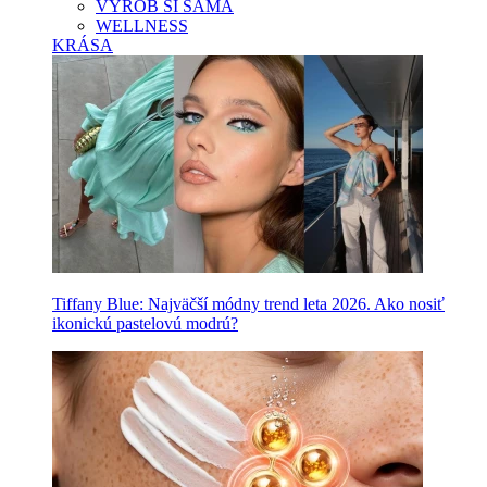
VYROB SI SAMA
WELLNESS
KRÁSA
Tiffany Blue: Najväčší módny trend leta 2026. Ako nosiť
ikonickú pastelovú modrú?