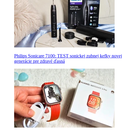
Philips Sonicare 7100: TEST sonickej zubnej kefky novej
generácie pre zdravé ďasná