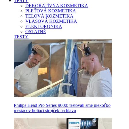
TESTY
DEKORATÍVNA KOZMETIKA
PLEŤOVÁ KOZMETIKA
TELOVÁ KOZMETIKA
VLASOVÁ KOZMETIKA
ELEKTORONIKA
OSTATNÉ
TESTY
Philips Head Pro Series 9000: testovali sme niekoľko
mesiacov holiaci strojček na hlavu