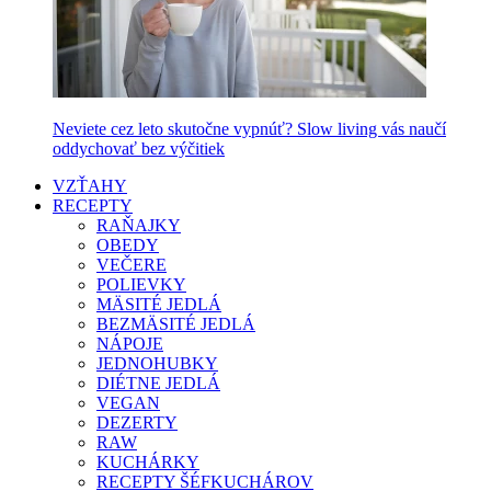
Neviete cez leto skutočne vypnúť? Slow living vás naučí
oddychovať bez výčitiek
VZŤAHY
RECEPTY
RAŇAJKY
OBEDY
VEČERE
POLIEVKY
MÄSITÉ JEDLÁ
BEZMÄSITÉ JEDLÁ
NÁPOJE
JEDNOHUBKY
DIÉTNE JEDLÁ
VEGAN
DEZERTY
RAW
KUCHÁRKY
RECEPTY ŠÉFKUCHÁROV