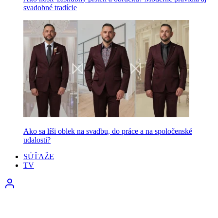
svadobné tradície
Ako sa líši oblek na svadbu, do práce a na spoločenské
udalosti?
SÚŤAŽE
TV