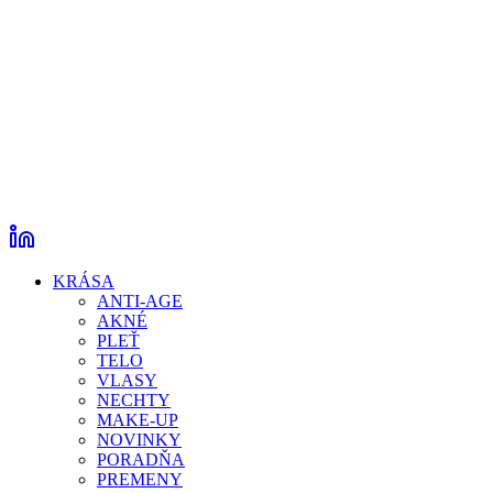
KRÁSA
ANTI-AGE
AKNÉ
PLEŤ
TELO
VLASY
NECHTY
MAKE-UP
NOVINKY
PORADŇA
PREMENY