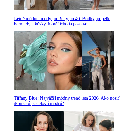
Letné módne trendy pre ženy po 40: Bodky, popelín,
bermudy a kúsky, ktoré lichotia postave
Tiffany Blue: Najväčší módny trend leta 2026. Ako nosiť
ikonickú pastelovú modrú?