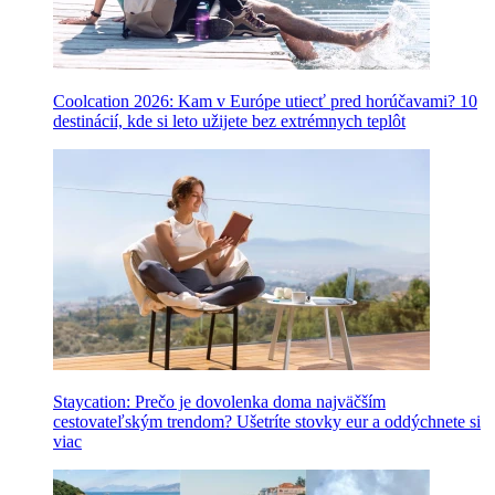
Coolcation 2026: Kam v Európe utiecť pred horúčavami? 10
destinácií, kde si leto užijete bez extrémnych teplôt
Staycation: Prečo je dovolenka doma najväčším
cestovateľským trendom? Ušetríte stovky eur a oddýchnete si
viac